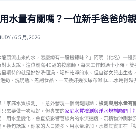
用水量有關嗎？一位新手爸爸的
JUDY
/
6 5 月, 2026
水龍頭流出來的水，怎麼總有一股鐵鏽味？」阿明（化名）一邊
頭對太太說。這位剛滿40歲的按摩師，每天工作超過十小時，雙
後最期待的就是好好洗個澡、喝杯乾淨的水。但自從女兒出生後
—泡奶、洗奶瓶、煮副食品、一天換好幾次尿布濕巾……水用得越
尋「家庭水質檢測」，意外發現一個關鍵問題：
檢測與用水量有
測只需要做一次就好，但專業的
家庭水質檢測與淨水規劃顧問｜
們：用水量變化，會直接影響管線內的水流速度、沉積物沖刷狀
度。換句話說，你家的人口變多、用水量增加，水質其實正在「