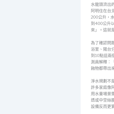
水龍頭流出
阿明住在台
200公升
到400公
來」。這就
為了確認問
浴室、陽台
到10點這
測員解釋：
蝕物都帶出
淨水規劃不
許多家庭像
用水量場景
透或中空絲
設備反而更