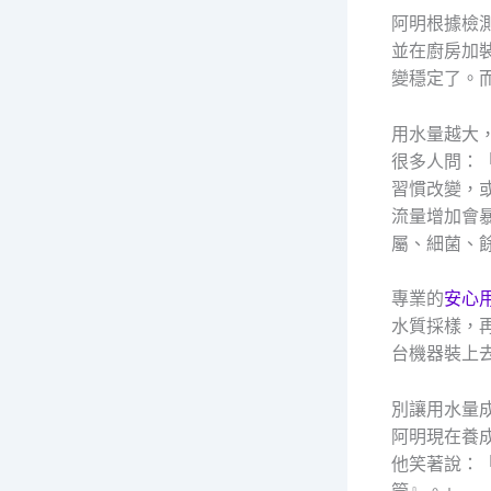
阿明根據檢
並在廚房加
變穩定了。
用水量越大
很多人問：
習慣改變，
流量增加會
屬、細菌、
專業的
安心
水質採樣，
台機器裝上
別讓用水量
阿明現在養
他笑著說：