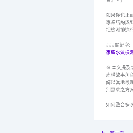
管』。」
如果你也正
專業諮詢與
把檢測排進
###關鍵字:
家庭水質檢
※ 本文提
虛構故事角
請以當地最
別需求之方
如何整合多