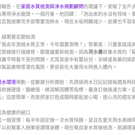
測報告，在
家庭水質檢測與淨水規劃顧問
的建議下，安裝了全戶
裝專用淨水龍頭。一個月後，他回饋：「泡出來的水沒有怪味，
而且我按摩完手部需要泡熱水，現在水垢明顯減少，皮膚也不容
，越需要定期檢測
「我去年測過水質正常，今年還要測嗎？」答案是：只要家庭成
或管線進行過維修，都建議重新檢測。因為
用水量
就像水質的「
暴露平時看不見的問題。尤其是家中有嬰幼兒、孕婦或長輩的族
餘氯副產物等潛在風險，更容易在大量用水時進入體內。
用水環境
規劃，從數據分析開始：先透過用水日記記錄每週各時
再依據硬度、酸鹼值、總溶解固體等指標，量身訂做過濾方案。
去」這麼簡單，而是把家打造成隨時都能放心喝、放心洗的穩定
成為健康的破口
成一個習慣：每半年固定做一次水質快篩，並且在夏天用水高峰
「以前幫客人按摩是調理身體，現在幫自家水質做檢測，是調理