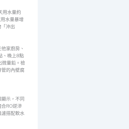
天用水量約
家用水量暴增
物「沖出
在他家廚房、
點、晚上8點
出微量鉛。檢
鋅管的內壁腐
據顯示，不同
合RO逆滲
過濾搭配軟水