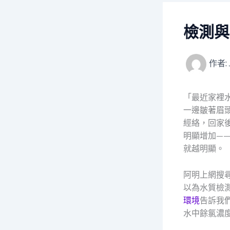
檢測與
作者:
「最近家裡
一邊皺著眉
經絡，回家
明顯增加—
就越明顯。
阿明上網搜
以為水質檢
環境
告訴我
水中餘氯濃