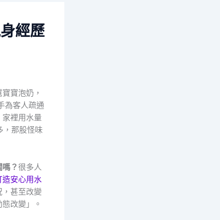
親身經歷
幫寶寶泡奶，
手為客人疏通
，家裡用水量
多，那股怪味
關嗎？
很多人
打造安心用水
況，甚至改變
動態改變」。