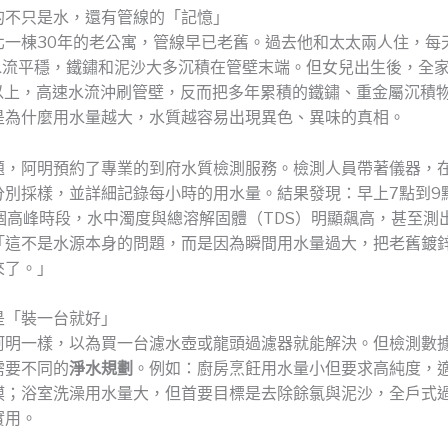
的不只是水，還有管線的「記憶」
北一棟30年的老公寓，管線早已老舊。過去他和太太兩人住，每
，水流平穩，鐵鏽和泥沙大多沉積在管壁末端。但女兒出生後，全
升以上，高速水流沖刷管壁，反而把多年累積的鐵鏽、重金屬沉積
是為什麼用水量越大，水質越容易出現異色、異味的真相。
題，阿明預約了專業的到府水質檢測服務。檢測人員帶著儀器，
分別採樣，並詳細記錄每小時的用水量。結果發現：早上7點到9
兩個高峰時段，水中濁度與總溶解固體（TDS）明顯飆高，甚至測
「這不是水源本身的問題，而是因為瞬間用水量過大，把老舊鍍
來了。」
是「裝一台就好」
阿明一樣，以為買一台濾水壺或龍頭過濾器就能解決。但檢測數
需要不同的
淨水規劃
。例如：廚房烹飪用水量小但要求高純度，適
膜；浴室洗澡用水量大，但首要目標是去除餘氯與泥沙，全戶式
實用。