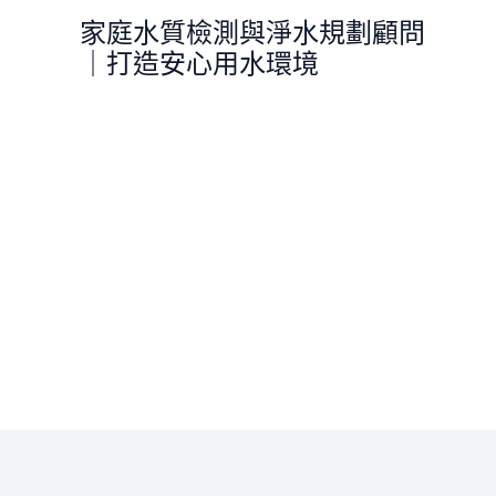
跳
家庭水質檢測與淨水規劃顧問
至
｜打造安心用水環境
主
要
內
容