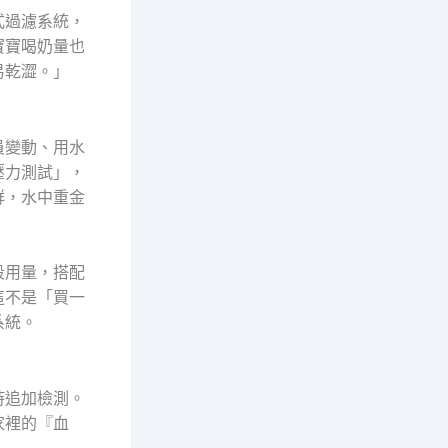
式過濾系統，
寶寶喝奶量也
易乾澀。」
員變動、用水
壓力測試」，
群，水中重金
段用量，搭配
這不是「買一
系統。
時追加檢測。
家裡的『血