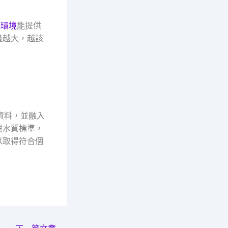
水環境
能提供
量越大，越該
資料，並融入
與水質標準，
以取得符合個