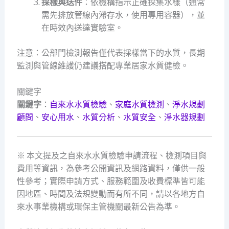
採樣與送件
：依機構指示正確採集水樣（通常
需先排放管線內滯存水，使用專用容器），並
在時效內送達實驗室。
注意：公部門檢測報告僅代表採樣當下的水質，長期
監測與管線維護仍建議搭配專業居家水質健檢。
關鍵字
關鍵字
：
自來水水質檢驗
、
家庭水質檢測
、
淨水規劃
顧問
、
安心用水
、
水質分析
、
水質安全
、
淨水器規劃
※ 本文提及之自來水水質檢驗申請流程、檢測項目與
費用等資訊，為參考公開資訊及網路資料，僅供一般
性參考；實際申請方式、服務範圍及收費標準皆可能
因地區、時間及法規變動而有所不同，請以各地方自
來水事業機構或環保主管機關最新公告為準。