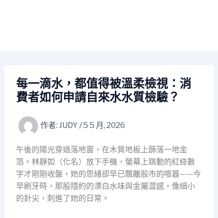
每一滴水，都值得被溫柔檢視：消
費者如何申請自來水水質檢驗？
作者:
JUDY
/
5 5 月, 2026
午後的陽光穿過落地窗，在木質地板上篩落一地金
箔。林靜如（化名）放下手機，螢幕上跳動的紅綠數
字才剛剛收盤，她的思緒卻早已飄離股市的喧囂——今
早刷牙時，那股隱約的漂白水味與金屬澀感，像細小
的針尖，刺進了她的日常。