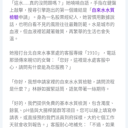
「這水……真的沒問題嗎？」她喃喃自語，手指在鍵盤
上敲擊，搜尋引擎跑出的第一個連結是「
自來水水質
檢驗
申請」。身為一名股票經紀人，她習慣用數據說
話，也明白看不見的風險往往最難防範。水是城市的
血液，但血液裡若藏著雜質，再繁華的生活也會失
溫。
她撥打台北自來水事業處的客服專線「1910」，電話
那頭傳來親切的女聲：「您好，這裡是水處客服中
心，請問有什麼能為您服務？」
「你好，我想申請家裡的自來水水質檢驗，請問流程
是什麼？」林靜如握緊話筒，語氣帶著一絲期待。
「好的，我們提供免費的基本水質檢測，包含濁度、
餘氯、pH值與大腸桿菌群等項目。您可以線上填寫申
請表，或直接預約我們派員到府採樣，大約七個工作
天就會收到報告。」客服耐心地補充：「不過，如果