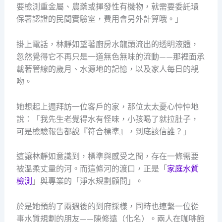
要檢測重金屬、農藥或揮發性有機物，就需要委託環
保署認證的民間實驗室，費用會另外計算哦。」
掛上電話，林靜如望著廚房水龍頭流出的透明液體，
忽然覺得它不再只是一道無色無味的流動——那裡面承
載著管線的歲月、水源地的記憶，以及家人每日的親
吻。
她想起上週拜訪一位客戶的家，那位太太憂心忡忡地
說：「我先生老覺得水有怪味，小孩喝了就拉肚子，
可是檢驗報告都說『符合標準』，到底該信誰？」
這讓林靜如意識到，標準與感受之間，存在一條需要
被溫柔丈量的河。而這條河的渡口，正是「
家庭水質
檢測
」與專業的「淨水規劃顧問」。
於是她預約了兩週後的到府採樣，同時也連繫一位從
事水質規劃的朋友——陳修遠（化名）。兩人在咖啡館