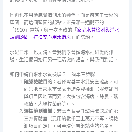
的數據，以及一個貼近生活的溫柔承諾。
她再也不用憑感覺猜測水的純淨，而是擁有了清晰的
藍圖。而這個藍圖的起點，正是那一通簡單的
「1910」電話，與一次勇敢的「
家庭水質檢測與淨水
規劃顧問｜打造安心用水環境
」的諮詢。
水是日常，也是詩。當我們學會傾聽水裡細微的訊
號，生活便開始用另一種清澈的語言，與我們對話。
如何申請自來水水質檢驗？— 簡單三步驟
確認檢驗目的
：若僅需基本水質安全確認，可
向當地自來水事業處申請免費檢測（服務範圍
與項目因地區而異，大多包含濁度、餘氯、酸
鹼值、大腸桿菌群等）。
選擇檢測機構
：若需自費委託環保署認證的第
三方實驗室（費用約數千至上萬元不等，視檢
測項目而定），可至環保署網站查詢名單。