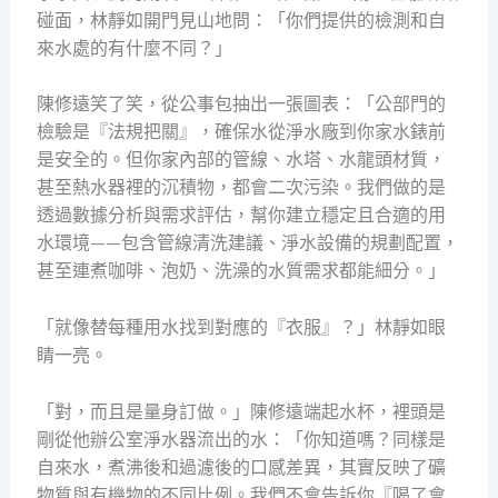
碰面，林靜如開門見山地問：「你們提供的檢測和自
來水處的有什麼不同？」
陳修遠笑了笑，從公事包抽出一張圖表：「公部門的
檢驗是『法規把關』，確保水從淨水廠到你家水錶前
是安全的。但你家內部的管線、水塔、水龍頭材質，
甚至熱水器裡的沉積物，都會二次污染。我們做的是
透過數據分析與需求評估，幫你建立穩定且合適的用
水環境——包含管線清洗建議、淨水設備的規劃配置，
甚至連煮咖啡、泡奶、洗澡的水質需求都能細分。」
「就像替每種用水找到對應的『衣服』？」林靜如眼
睛一亮。
「對，而且是量身訂做。」陳修遠端起水杯，裡頭是
剛從他辦公室淨水器流出的水：「你知道嗎？同樣是
自來水，煮沸後和過濾後的口感差異，其實反映了礦
物質與有機物的不同比例。我們不會告訴你『喝了會