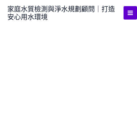
跳
家庭水質檢測與淨水規劃顧問｜打造
至
安心用水環境
主
要
內
容