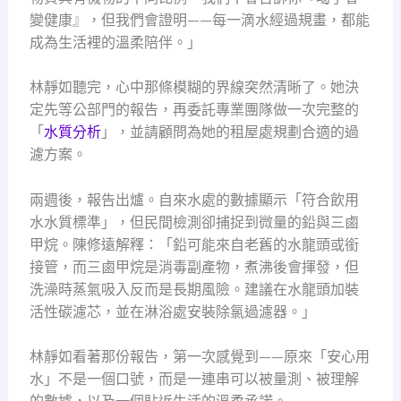
變健康』，但我們會證明——每一滴水經過規畫，都能
成為生活裡的溫柔陪伴。」
林靜如聽完，心中那條模糊的界線突然清晰了。她決
定先等公部門的報告，再委託專業團隊做一次完整的
「
水質分析
」，並請顧問為她的租屋處規劃合適的過
濾方案。
兩週後，報告出爐。自來水處的數據顯示「符合飲用
水水質標準」，但民間檢測卻捕捉到微量的鉛與三鹵
甲烷。陳修遠解釋：「鉛可能來自老舊的水龍頭或銜
接管，而三鹵甲烷是消毒副產物，煮沸後會揮發，但
洗澡時蒸氣吸入反而是長期風險。建議在水龍頭加裝
活性碳濾芯，並在淋浴處安裝除氯過濾器。」
林靜如看著那份報告，第一次感覺到——原來「安心用
水」不是一個口號，而是一連串可以被量測、被理解