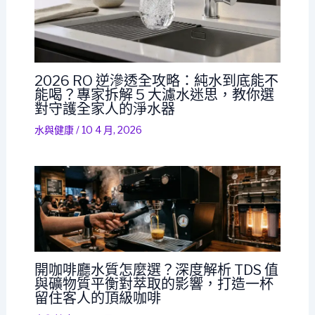
2026 RO 逆滲透全攻略：純水到底能不
能喝？專家拆解 5 大濾水迷思，教你選
對守護全家人的淨水器
水與健康
/
10 4 月, 2026
開咖啡廳水質怎麼選？深度解析 TDS 值
與礦物質平衡對萃取的影響，打造一杯
留住客人的頂級咖啡