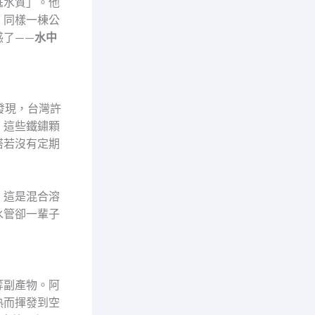
庭水質」。他
：同樣一棟公
惑了——
水中
發現，台灣許
。這些鐵鏽顆
塔若沒有定期
，這是混合溶
水管卻一輩子
等副產物。阿
熱而揮發到空