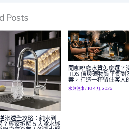
d Posts
開咖啡廳水質怎麼選？
TDS 值與礦物質平衡
響，打造一杯留住客人
水與健康
/
10 4 月, 2026
RO 逆滲透全攻略：純水到
？專家拆解 5 大濾水迷