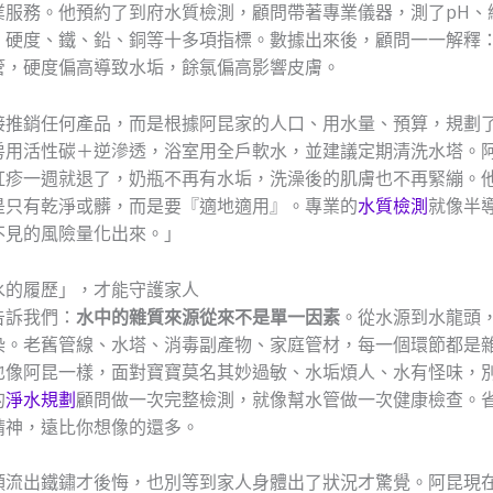
業服務。他預約了到府水質檢測，顧問帶著專業儀器，測了pH、
、硬度、鐵、鉛、銅等十多項指標。數據出來後，顧問一一解釋
管，硬度偏高導致水垢，餘氯偏高影響皮膚。
接推銷任何產品，而是根據阿昆家的人口、用水量、預算，規劃
房用活性碳＋逆滲透，浴室用全戶軟水，並建議定期清洗水塔。
紅疹一週就退了，奶瓶不再有水垢，洗澡後的肌膚也不再緊繃。
是只有乾淨或髒，而是要『適地適用』。專業的
水質檢測
就像半
不見的風險量化出來。」
水的履歷」，才能守護家人
告訴我們：
水中的雜質來源從來不是單一因素
。從水源到水龍頭
染。老舊管線、水塔、消毒副產物、家庭管材，每一個環節都是
也像阿昆一樣，面對寶寶莫名其妙過敏、水垢煩人、水有怪味，
的
淨水規劃
顧問做一次完整檢測，就像幫水管做一次健康檢查。
精神，遠比你想像的還多。
頭流出鐵鏽才後悔，也別等到家人身體出了狀況才驚覺。阿昆現