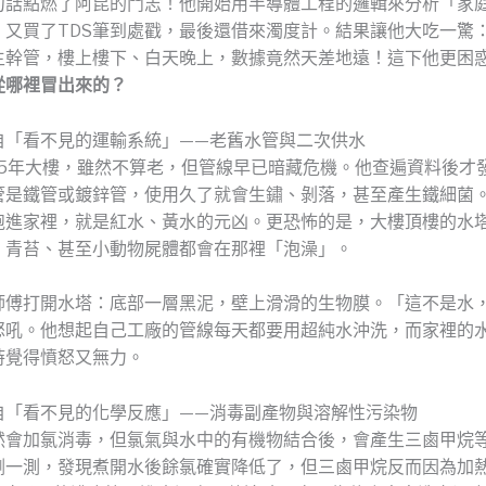
句話點燃了阿昆的鬥志！他開始用半導體工程的邏輯來分析「家
，又買了TDS筆到處戳，最後還借來濁度計。結果讓他大吃一驚
主幹管，樓上樓下、白天晚上，數據竟然天差地遠！這下他更困
從哪裡冒出來的？
自「看不見的運輸系統」——老舊水管與二次供水
15年大樓，雖然不算老，但管線早已暗藏危機。他查遍資料後才
管是鐵管或鍍鋅管，使用久了就會生鏽、剝落，甚至產生鐵細菌
跑進家裡，就是紅水、黃水的元凶。更恐怖的是，大樓頂樓的水
、青苔、甚至小動物屍體都會在那裡「泡澡」。
師傅打開水塔：底部一層黑泥，壁上滑滑的生物膜。「這不是水
怒吼。他想起自己工廠的管線每天都要用超純水沖洗，而家裡的
時覺得憤怒又無力。
自「看不見的化學反應」——消毒副產物與溶解性污染物
然會加氯消毒，但氯氣與水中的有機物結合後，會產生三鹵甲烷
劑一測，發現煮開水後餘氯確實降低了，但三鹵甲烷反而因為加