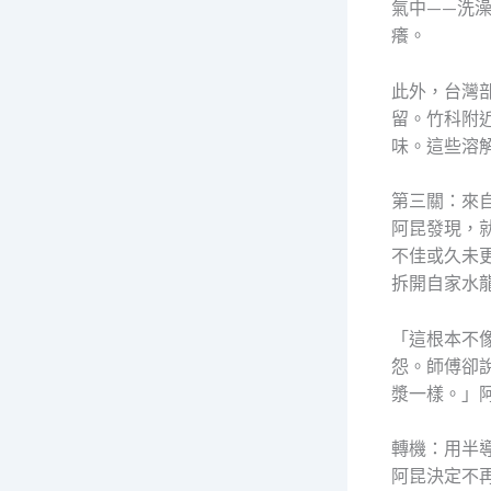
氣中——洗
癢。
此外，台灣
留。竹科附
味。這些溶
第三關：來
阿昆發現，
不佳或久未
拆開自家水
「這根本不
怨。師傅卻
漿一樣。」
轉機：用半
阿昆決定不