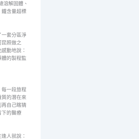
總溶解固體、
：鐵含量超標
了一套分區淨
阿昆照做之
他感動地說：
導體的製程監
，每一段旅程
雜質的潛在來
別再自己瞎猜
省下的醫療
在逢人就說：