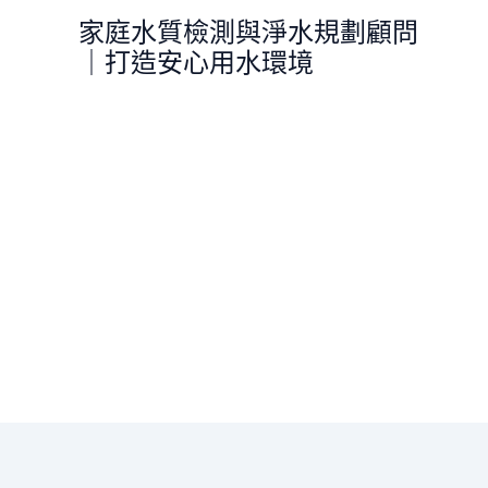
跳
家庭水質檢測與淨水規劃顧問
至
｜打造安心用水環境
主
要
內
容