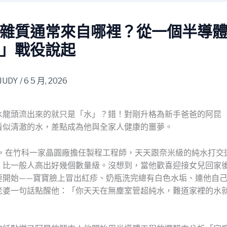
雜質通常來自哪裡？從一個半導
」戰役說起
JUDY
/
6 5 月, 2026
水龍頭流出來的就只是「水」？錯！對剛升格為新手爸爸的阿昆
看似清澈的水，差點成為他與全家人健康的噩夢。
歲，在竹科一家晶圓廠擔任製程工程師，天天跟奈米級的純水打交
，比一般人高出好幾個數量級。沒想到，當他歡喜迎接女兒回家
要開始——寶寶臉上冒出紅疹、奶瓶洗完總有白色水垢、連他自
老婆一句話點醒他：「你天天在無塵室管超純水，難道家裡的水