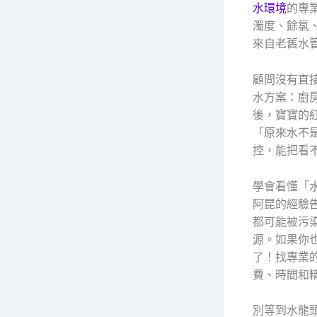
水環境
的專
濁度、餘氯
來自老舊水
顧問沒有直
水方案：廚
後，寶寶的
「原來水不
控，能把看
學會看懂「
阿昆的經驗
都可能被污
源。如果你
了！找專業
費、時間和
別等到水龍