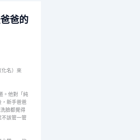
體爸爸的
（化名）來
道。他對「純
後，新手爸爸
己洗臉都覺得
就不該管一管