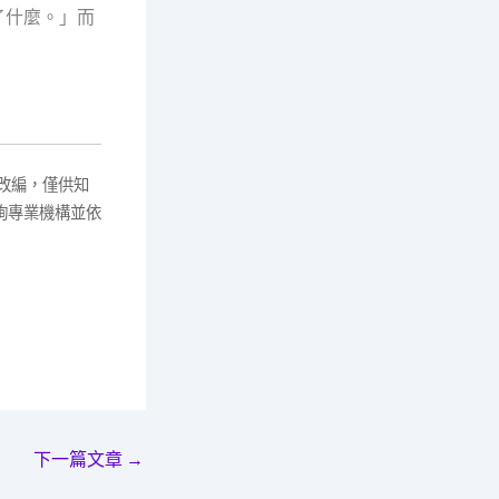
了什麼。」而
改編，僅供知
詢專業機構並依
下一篇文章
→