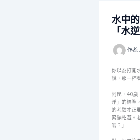
水中的
「水逆
作者:
你以為打開
說，那一杯
阿昆，40
淨」的標準
的考驗才正
緊繃乾澀。
嗎？」