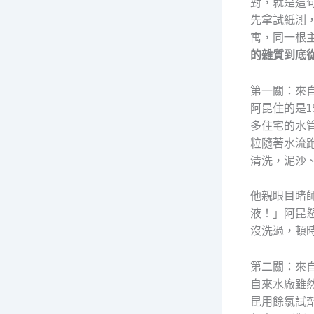
對，就是這
先拿試紙測
寓，同一根
的雜質到底
第一關：來
阿昆住的是
多住宅的水
粒隨著水流
清洗，泥沙
他親眼目睹
液！」阿昆
沒洗過，頓
第二關：來
自來水廠雖
昆用餘氯試