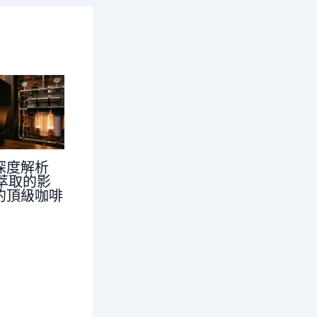
深度解析
對萃取的影
的頂級咖啡