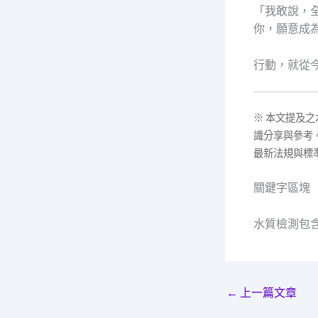
「我敢說，
你，願意成
行動，就從
※ 本文提及
識分享與參考
最新法規與標
關鍵字區塊
水質檢測包
←
上一篇文章