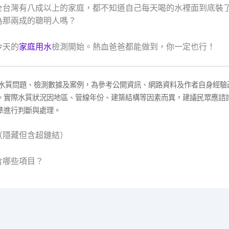
全台灣有八成以上的家庭，都不知道自己每天喝的水裡面到底裝
為那兩成的聰明人嗎？
今天的
家庭用水
檢測開始。熱血爸爸都能做到，你一定也行！
之水質問題、檢測數據及案例，為參考公開資訊、網路資料及作者自身經驗
。實際水質狀況因地區、管線年份、建築結構等因素而異，建議民眾應諮
準進行判斷與處理。
（隱藏但含超鏈結）
含哪些項目？