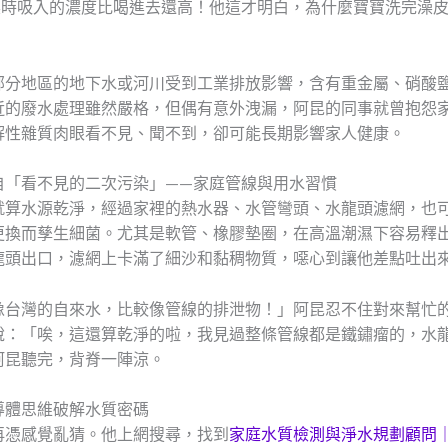
澡時吸入的濃度比喝進去還高！他這才明白，為什麼寶寶洗完澡
部分地區的地下水或河川受到工業排放影響，含有重金屬、硝酸
近的廢水處理雖然嚴格，但偶有意外洩漏，阿昆的同事就曾抱怨
解性雜質肉眼看不見、聞不到，卻可能長期影響家人健康。
自「看不見的二次污染」——家庭管線與用水習慣
就算水源乾淨，經過家裡的熱水器、水管彎頭、水龍頭濾網，也
更換而孳生細菌。尤其是軟管、橡膠墊圈，在高溫潮濕下容易釋
龍頭出口，濾網上卡滿了細沙和黏稠物質，噁心到讓他差點吐出
像台灣的自來水，比較像管線的排泄物！」阿昆忍不住對來幫忙
說：「唉，這還算乾淨的啦，我見過整條管線都是鐵鏽瘤的，水
阿昆聽完，背脊一陣涼。
導體思維破解水質密碼
再憑感覺亂猜。他上網搜尋，找到
家庭水質檢測與淨水規劃顧問