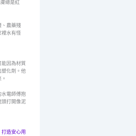
皮膚總是紅
鹽、農藥殘
家裡水有怪
可能因為材質
出塑化劑。他
來。
的水電師傅抱
龍頭打開像泥
｜打造安心用