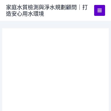
跳
家庭水質檢測與淨水規劃顧問｜打
至
造安心用水環境
主
要
內
容