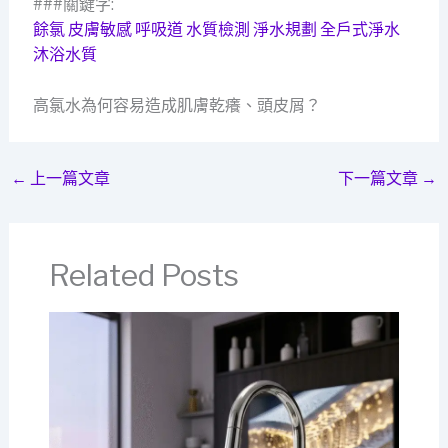
###關鍵字:
餘氯
皮膚敏感
呼吸道
水質檢測
淨水規劃
全戶式淨水
沐浴水質
高氯水為何容易造成肌膚乾癢、頭皮屑？
←
上一篇文章
下一篇文章
→
Related Posts