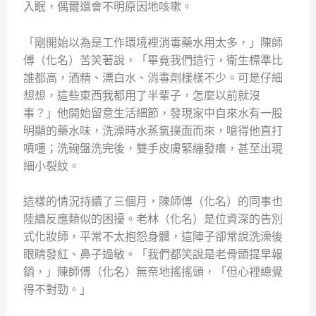
入眠，偶爾還會不明原因地咳嗽。
「剛開始以為是工作環境裡消毒藥水用太多，」陳師
傅（化名）苦笑著說，「畢竟我們這行，衛生標準比
誰都高，酒精、漂白水、消毒劑樣樣不少。可是仔細
想想，這些東西我都用了半輩子，怎麼以前就沒
事？」他開始留意生活細節，發現家中自來水有一股
明顯的藥水味，洗澡時水蒸氣撲面而來，嗆得他直打
噴嚏；洗碗盤洗完後，雙手皮膚緊繃發癢，甚至出現
細小裂紋。
這樣的情況持續了三個月，陳師傅（化名）的同事也
陸續反應類似的困擾。老林（化名）是位資深的告別
式化妝師，平常不太抱怨身體，這陣子卻常說洗澡後
眼睛發紅、鼻子過敏。「我們都笑說是老骨頭提早報
銷，」陳師傅（化名）無奈地搖搖頭，「但心裡總覺
得不對勁。」