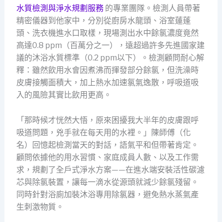
水質檢測與淨水規劃服務
的專業團隊。檢測人員帶著
精密儀器到他家中，分別從廚房水龍頭、浴室蓮蓬
頭、洗衣機進水口取樣，現場測出水中餘氯濃度竟然
高達0.8 ppm（百萬分之一），遠超過許多先進國家建
議的沐浴水質標準（0.2 ppm以下）。檢測顧問耐心解
釋：雖然飲用水會因煮沸而揮發部分餘氯，但洗澡時
皮膚接觸面積大，加上熱水加速氯氣逸散，呼吸道吸
入的風險其實比飲用更高。
「那時候才恍然大悟，原來困擾我大半年的皮膚跟呼
吸道問題，兇手就在每天用的水裡。」陳師傅（化
名）回憶起檢測當天的對話，語氣平和但帶著肯定。
顧問依據他的用水習慣、家庭成員人數、以及工作需
求，規劃了全戶式淨水方案——在進水端安裝活性碳濾
芯與除氯裝置，讓每一滴水從源頭就減少餘氯殘留。
同時針對浴廁加裝沐浴專用除氯器，避免熱水蒸氣產
生刺激物質。