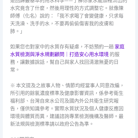
是回歸最基本的用水科學——了解你家水龍頭裡流出的
水究竟含了什麼，然後用理性的方式調整它。就像陳
師傅（化名）說的：「我不求喝了會變健康，只求每
天洗澡、洗手的水，不要再偷偷傷害我的皮膚和
肺。」
如果您也對家中的水質存有疑慮，不妨預約一趟
家庭
水質檢測與淨水規劃顧問｜打造安心用水環境
的服
務，讓數據說話，幫自己與家人找回清澈無憂的日
常。
※ 本文提及之故事人物、情節均經當事人同意改編，
所引用的餘氯濃度標準及健康影響資訊，係參考衛生
福利部、台灣自來水公司及國內外公共衛生研究報
告，僅供知識參考。實際水質狀況及個人健康反應因
環境與體質而異，建議諮詢專業檢測機構及醫師。最
新法規與檢測標準請以政府公告為準。