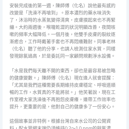
安裝完成後的第一週，陳師傅（化名）說他最有感的
改變是「洗澡不再嗆到」。原本濃烈的藥水味消失
了，沐浴時的水蒸氣變得清爽，皮膚摸起來也不再緊
繃。大約兩週後，喉嚨乾澀的狀況明顯改善，夜間咳
嗽的頻率大幅降低。一個月後，他雙手皮膚的裂紋逐
漸癒合，工作時戴著手套也不再悶癢難耐。同事老林
（化名）聽了他的分享，也請人檢測住家水質，同樣
發現餘氯過高，於是委託同一家顧問規劃淨水設備。
「水是我們每天離不開的東西，卻也是最容易被忽略
的健康變數。」陳師傅（化名）現在逢人就會提醒：
「尤其是我們這種需要長期維持皮膚穩定、呼吸道順
暢的工作，水質真的不能將就。」他笑著說，現在工
作室裡大家洗澡後不再抱怨皮膚癢，連帶工作效率也
提升，更重要的是，他對自己的健康多了一份安心。
這個故事並非特例。根據台灣自來水公司的公開資
料，配水管網末端仍須維持0.2～1.0 ppm的餘氯濃