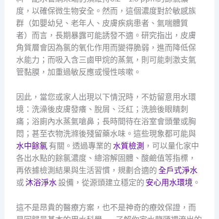
度，以確保微生物安全。然而，這個濃度對於敏感族
群（如嬰幼兒、老年人、皮膚疾病患者、氣喘體質
者）而言，長期暴露可能誘發不適。研究指出，皮膚
角質層會因為氯的氧化作用而變得脆弱，進而降低保
水能力；而吸入含三鹵甲烷的蒸氣，則可能刺激支氣
管黏膜，加重過敏反應或慢性咳嗽。
因此，當您或家人出現以下情況時，不妨留意用水環
境：洗澡後皮膚發癢、脫屑、泛紅；洗臉後眼睛刺
痛；浴廁內水蒸氣嗆鼻；長時間待在浴室會頭暈或胸
悶；甚至衣物洗滌後殘留藥水味。這些現象都可能與
水中餘氯
有關。透過專業的
水質檢測
，可以量化家中
各出水點的餘氯濃度、總溶解固體、酸鹼值等指標，
再依據檢測結果與生活習慣，規劃合適的
全戶式淨水
或
沐浴淨水
設備，從源頭建立穩定的
安心用水環境
。
這不是昂貴的醫療方案，也不是神奇的療效保證，而