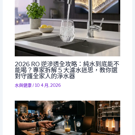
2026 RO 逆滲透全攻略：純水到底能不
能喝？專家拆解 5 大濾水迷思，教你選
對守護全家人的淨水器
水與健康
/
10 4 月, 2026