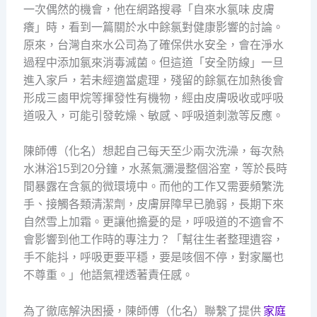
一次偶然的機會，他在網路搜尋「自來水氯味 皮膚
癢」時，看到一篇關於水中餘氯對健康影響的討論。
原來，台灣自來水公司為了確保供水安全，會在淨水
過程中添加氯來消毒滅菌。但這道「安全防線」一旦
進入家戶，若未經適當處理，殘留的餘氯在加熱後會
形成三鹵甲烷等揮發性有機物，經由皮膚吸收或呼吸
道吸入，可能引發乾燥、敏感、呼吸道刺激等反應。
陳師傅（化名）想起自己每天至少兩次洗澡，每次熱
水淋浴15到20分鐘，水蒸氣瀰漫整個浴室，等於長時
間暴露在含氯的微環境中。而他的工作又需要頻繁洗
手、接觸各類清潔劑，皮膚屏障早已脆弱，長期下來
自然雪上加霜。更讓他擔憂的是，呼吸道的不適會不
會影響到他工作時的專注力？「幫往生者整理遺容，
手不能抖，呼吸更要平穩，要是咳個不停，對家屬也
不尊重。」他語氣裡透著責任感。
為了徹底解決困擾，陳師傅（化名）聯繫了提供
家庭