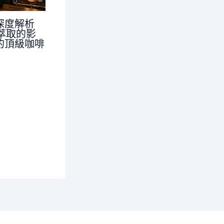
深度解析
對萃取的影
的頂級咖啡