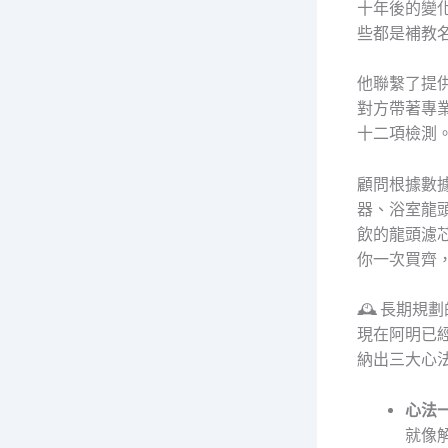
十年後的變
些都是補教
他聯繫了提
對方帶著專
十二項檢測
顧問根據數
器、浴室龍
飲的龍頭濾
你一次買齊
🕰️ 長期
現在阿明已
納出三大心
心法
就像