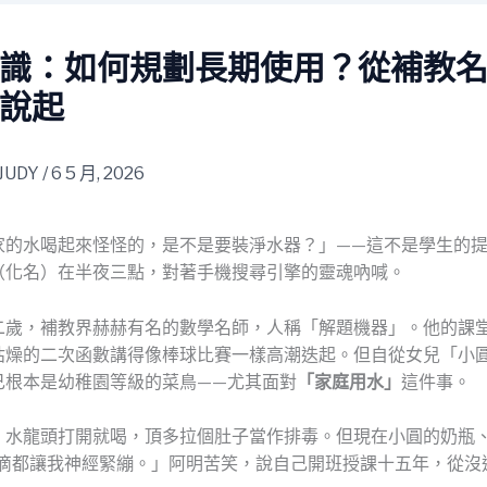
識：如何規劃長期使用？從補教
說起
JUDY
/
6 5 月, 2026
家的水喝起來怪怪的，是不是要裝淨水器？」——這不是學生的
（化名）在半夜三點，對著手機搜尋引擎的靈魂吶喊。
二歲，補教界赫赫有名的數學名師，人稱「解題機器」。他的課
枯燥的二次函數講得像棒球比賽一樣高潮迭起。但自從女兒「小
己根本是幼稚園等級的菜鳥——尤其面對
「家庭用水」
這件事。
，水龍頭打開就喝，頂多拉個肚子當作排毒。但現在小圓的奶瓶
一滴都讓我神經緊繃。」阿明苦笑，說自己開班授課十五年，從沒