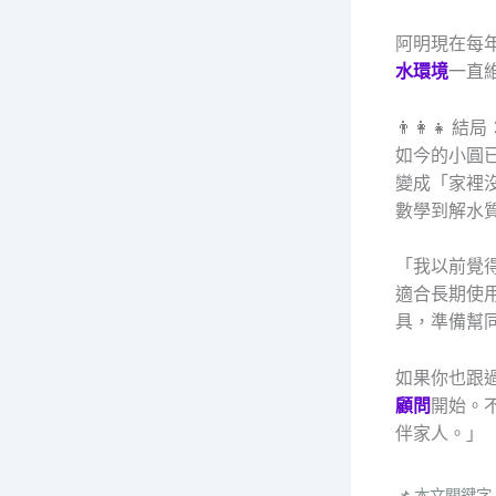
阿明現在每
水環境
一直
👨‍👩‍👧
如今的小圓
變成「家裡
數學到解水
「我以前覺得
適合長期使
具，準備幫
如果你也跟
顧問
開始。
伴家人。」
📌 本文關鍵字