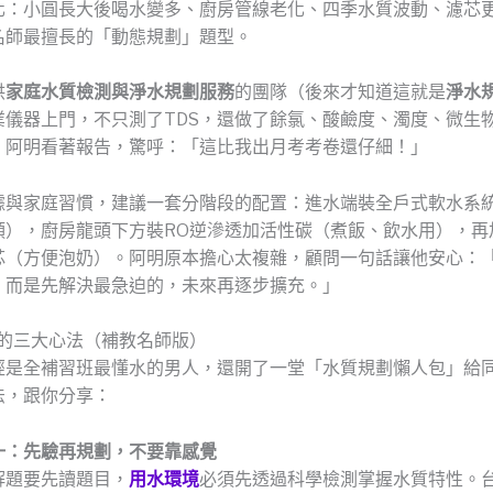
化：小圓長大後喝水變多、廚房管線老化、四季水質波動、濾芯更
名師最擅長的「動態規劃」題型。
供
家庭水質檢測與淨水規劃服務
的團隊（後來才知道這就是
淨水
業儀器上門，不只測了TDS，還做了餘氯、酸鹼度、濁度、微生物
。阿明看著報告，驚呼：「這比我出月考考卷還仔細！」
據與家庭習慣，建議一套分階段的配置：進水端裝全戶式軟水系
頭），廚房龍頭下方裝RO逆滲透加活性碳（煮飯、飲水用），再
芯（方便泡奶）。阿明原本擔心太複雜，顧問一句話讓他安心：
，而是先解決最急迫的，未來再逐步擴充。」
規劃的三大心法（補教名師版）
經是全補習班最懂水的男人，還開了一堂「水質規劃懶人包」給
法，跟你分享：
一：先驗再規劃，不要靠感覺
解題要先讀題目，
用水環境
必須先透過科學檢測掌握水質特性。