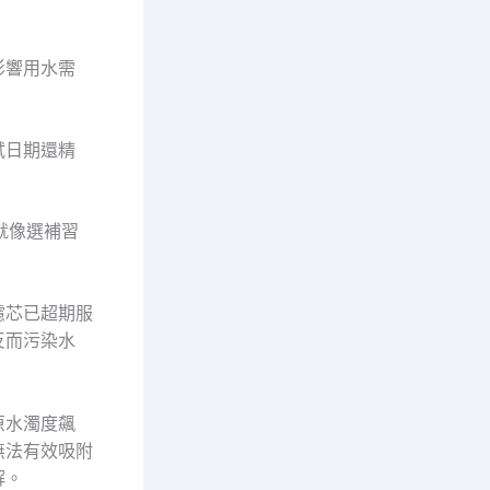
影響用水需
試日期還精
就像選補習
濾芯已超期服
反而污染水
原水濁度飆
無法有效吸附
解。