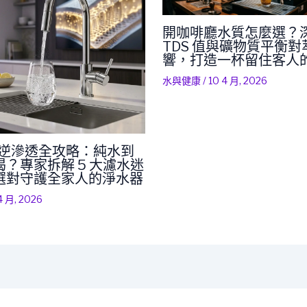
開咖啡廳水質怎麼選？
TDS 值與礦物質平衡
響，打造一杯留住客人
水與健康
/
10 4 月, 2026
RO 逆滲透全攻略：純水到
？專家拆解 5 大濾水迷
選對守護全家人的淨水器
4 月, 2026