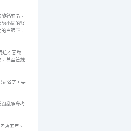
碳酸鈣結晶。
會讓小圓的腎
婆的白眼下，
明這才意識
物，甚至管線
只背公式，要
樣跟亂買參考
是考慮五年、