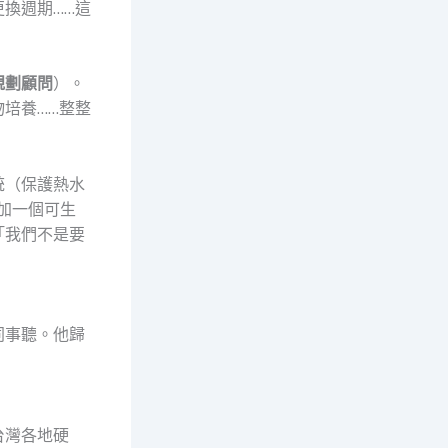
換週期……這
規劃顧問
）。
培養……整整
統（保護熱水
加一個可生
「我們不是要
同事聽。他歸
台灣各地硬