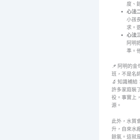
度、
心法
小孩
求。
心法
阿明
準。
📌 阿明
班，不是名
🔬 知識補
許多家庭裝
役。事實上
源。
此外，水質
升，自來水
餘氯。這就