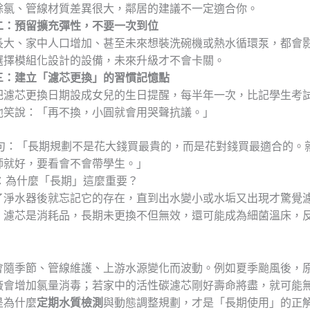
餘氯、管線材質差異很大，鄰居的建議不一定適合你。
二：預留擴充彈性，不要一次到位
長大、家中人口增加、甚至未來想裝洗碗機或熱水循環泵，都會
選擇模組化設計的設備，未來升級才不會卡關。
三：建立「濾芯更換」的習慣記憶點
把濾芯更換日期設成女兒的生日提醒，每半年一次，比記學生考
他笑說：「再不換，小圓就會用哭聲抗議。」
的金句：「長期規劃不是花大錢買最貴的，而是花對錢買最適合的。
師就好，要看會不會帶學生。」
給：為什麼「長期」這麼重要？
了淨水器後就忘記它的存在，直到出水變小或水垢又出現才驚覺
，濾芯是消耗品，長期未更換不但無效，還可能成為細菌溫床，
會隨季節、管線維護、上游水源變化而波動。例如夏季颱風後，
廠會增加氯量消毒；若家中的活性碳濾芯剛好壽命將盡，就可能
是為什麼
定期水質檢測
與動態調整規劃，才是「長期使用」的正