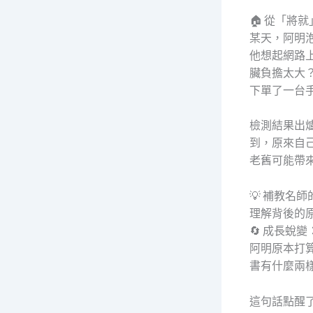
🏠 從「將
某天，阿明
他想起網路
臟負擔太大
下單了一台
檢測結果出爐
到，原來自
老舊可能帶
💡 補教
理解背後的
🔄 成長蛻
阿明原本打
書有什麼兩
這句話點醒