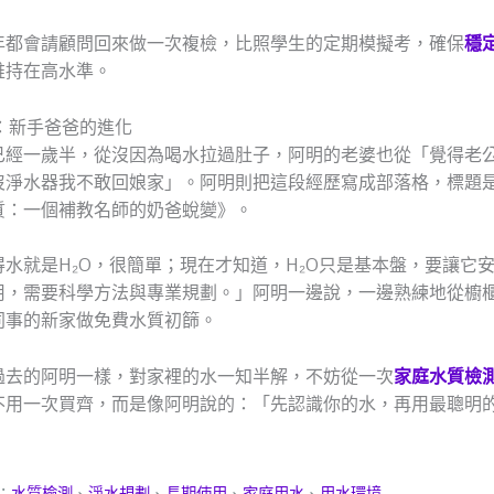
年都會請顧問回來做一次複檢，比照學生的定期模擬考，確保
穩
維持在高水準。
 結局：新手爸爸的進化
已經一歲半，從沒因為喝水拉過肚子，阿明的老婆也從「覺得老
沒淨水器我不敢回娘家」。阿明則把這段經歷寫成部落格，標題
質：一個補教名師的奶爸蛻變》。
水就是H₂O，很簡單；現在才知道，H₂O只是基本盤，要讓它
用，需要科學方法與專業規劃。」阿明一邊說，一邊熟練地從櫥
同事的新家做免費水質初篩。
過去的阿明一樣，對家裡的水一知半解，不妨從一次
家庭水質檢
不用一次買齊，而是像阿明說的：「先認識你的水，再用最聰明
：
水質檢測
、
淨水規劃
、
長期使用
、
家庭用水
、
用水環境