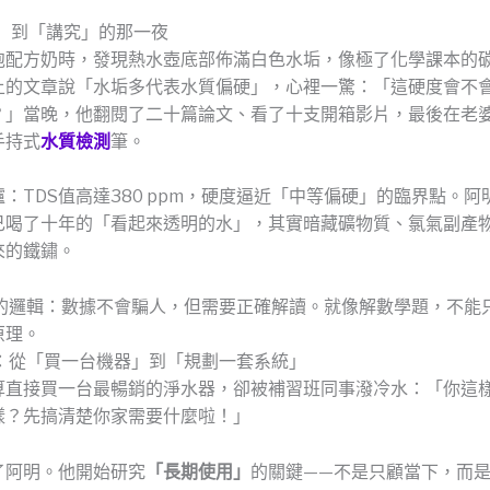
就」到「講究」的那一夜
泡配方奶時，發現熱水壺底部佈滿白色水垢，像極了化學課本的
上的文章說「水垢多代表水質偏硬」，心裡一驚：「這硬度會不
？」當晚，他翻閱了二十篇論文、看了十支開箱影片，最後在老
手持式
水質檢測
筆。
：TDS值高達380 ppm，硬度逼近「中等偏硬」的臨界點。阿
己喝了十年的「看起來透明的水」，其實暗藏礦物質、氯氣副產
來的鐵鏽。
名師的邏輯：數據不會騙人，但需要正確解讀。就像解數學題，不能
原理。
變：從「買一台機器」到「規劃一套系統」
算直接買一台最暢銷的淨水器，卻被補習班同事潑冷水：「你這
樣？先搞清楚你家需要什麼啦！」
了阿明。他開始研究
「長期使用」
的關鍵——不是只顧當下，而