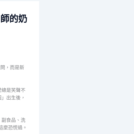
名師的奶
提問，而是新
堂總是笑聲不
圓」出生後，
、副食品、洗
這麼恐慌過。