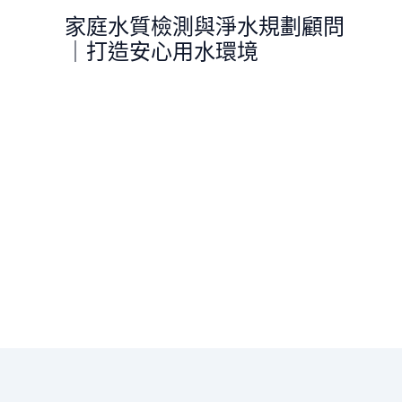
跳
家庭水質檢測與淨水規劃顧問
至
｜打造安心用水環境
主
要
內
容