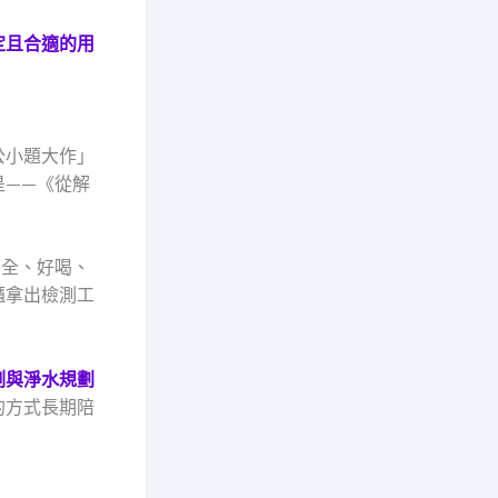
定且合適的用
公小題大作」
是——《從解
安全、好喝、
櫃拿出檢測工
測與淨水規劃
的方式長期陪