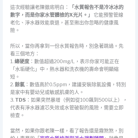
這次經驗讓老陳徹底明白：
「水質報告不是冷冰冰的
數字，而是你家水管體檢的X光片。」
它能預警管線
老化、淨水器效能衰退，甚至揪出你忽略的健康風
險。
所以，當你再拿到一份水質報告時，別急著跳過。先
看三個地方：
1.
總硬度
：數值超過200mg/L，表示你家可能正在
「水垢硬化」中，熱水器和洗衣機的壽命會明顯縮
短。
2.
餘氯
：數值高於0.5ppm，建議安裝除氯設備，特別
是家中有嬰幼兒或敏感肌膚的人。
3.
TDS
：如果突然暴增（例如從100飆到500以上），
代表有淨水器濾芯失效或水管破裂的風險，需要立即
檢查。
當然，如果你跟老陳一樣，看了報告還是霧煞煞，別