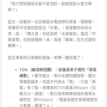
「我只想知道這水能不能泡奶，給我這些火星文幹
嘛？」
這天，他載到一位自稱是水電技師的乘客，閒聊間，
老陳忍不住抱怨起這份「天書」。乘客聽完哈哈大
笑，說：「陳大哥，你這是把『水質報告』當成『中
獎發票』在對號碼啊！來，我用『開車』的方式跟你
解釋。」
這位乘客的比喻精妙絕倫，老陳一聽就懂了。
TDS（總溶解固體）：就像是車子裡的「乘客
總數」。
數字越大，表示水裡的礦物質、鹽分
等雜質越多。但這不代表水「壞」，只是「乘
客」多了點。老陳家的TDS高達380ppm（百
萬分之一濃度），對比他常開車經過的翡翠水
庫附近（約40ppm），簡直是開在雪隧裡遇到
大塞車，載滿了人。