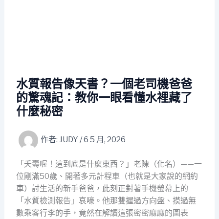
水質報告像天書？一個老司機爸爸
的驚魂記：教你一眼看懂水裡藏了
什麼秘密
作者:
JUDY
/
6 5 月, 2026
「夭壽喔！這到底是什麼東西？」老陳（化名）——一
位剛滿50歲、開著多元計程車（也就是大家說的網約
車）討生活的新手爸爸，此刻正對著手機螢幕上的
「水質檢測報告」哀嚎。他那雙握過方向盤、摸過無
數乘客行李的手，竟然在解讀這張密密麻麻的圖表