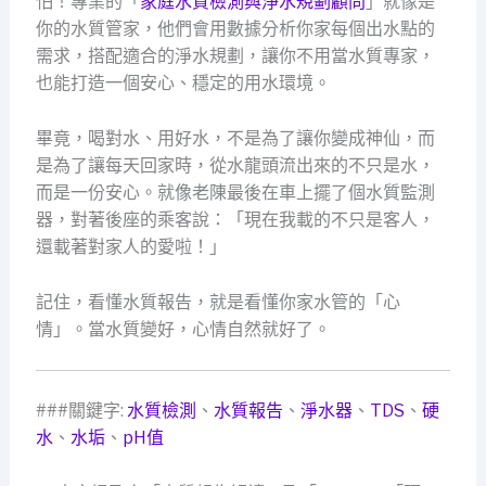
怕！專業的「
家庭水質檢測與淨水規劃顧問
」就像是
你的水質管家，他們會用數據分析你家每個出水點的
需求，搭配適合的淨水規劃，讓你不用當水質專家，
也能打造一個安心、穩定的用水環境。
畢竟，喝對水、用好水，不是為了讓你變成神仙，而
是為了讓每天回家時，從水龍頭流出來的不只是水，
而是一份安心。就像老陳最後在車上擺了個水質監測
器，對著後座的乘客說：「現在我載的不只是客人，
還載著對家人的愛啦！」
記住，看懂水質報告，就是看懂你家水管的「心
情」。當水質變好，心情自然就好了。
###關鍵字:
水質檢測
、
水質報告
、
淨水器
、
TDS
、
硬
水
、
水垢
、
pH值