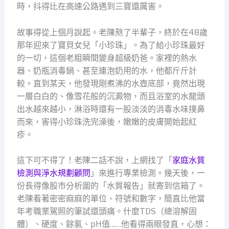
時，抖得比在高速公路遇到三寶還厲害。
故事得從上個月說起。老陳熬了半輩子，終於在48歲
那年迎來了寶貝女兒「小珍珠」。為了給小珍珠最好
的一切，這個老粗瞬間變身超級奶爸。家裡的熱水
器、奶瓶消毒鍋、甚至連泡奶用的水，他都斤斤計
較。直到某天，他發現剛煮沸的水壺底部，竟然出現
一層白白的、像雪花般的沉澱物，而且浴室的水龍頭
出水越來越小，淋浴時還有一股淡淡的消毒水味撲鼻
而來，害得小珍珠洗完澡後，嫩嫩的皮膚開始起紅
疹。
這下可不得了！老陳二話不說，上網找了「
家庭水質
檢測與淨水規劃顧問
」來進行專業檢測。幾天後，一
份長得像股市分析圖的「水質報告」就寄到信箱了。
老陳看著密密麻麻的單位、符號和數字，簡直比他當
年考職業駕照的筆試還頭痛。什麼TDS（總溶解固
體）、硬度、餘氯、pH值……他看得兩眼發直，心想：