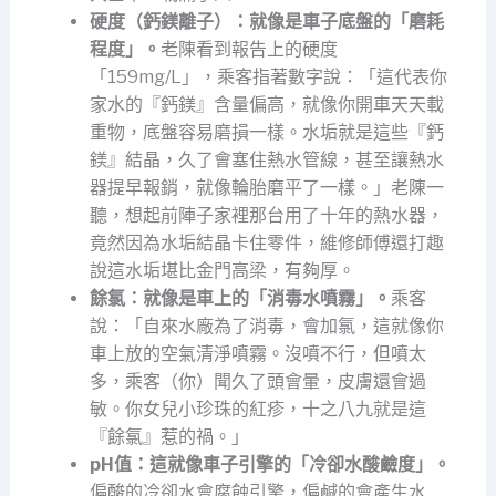
硬度（鈣鎂離子）：就像是車子底盤的「磨耗
程度」。
老陳看到報告上的硬度
「159mg/L」，乘客指著數字說：「這代表你
家水的『鈣鎂』含量偏高，就像你開車天天載
重物，底盤容易磨損一樣。水垢就是這些『鈣
鎂』結晶，久了會塞住熱水管線，甚至讓熱水
器提早報銷，就像輪胎磨平了一樣。」老陳一
聽，想起前陣子家裡那台用了十年的熱水器，
竟然因為水垢結晶卡住零件，維修師傅還打趣
說這水垢堪比金門高梁，有夠厚。
餘氯：就像是車上的「消毒水噴霧」。
乘客
說：「自來水廠為了消毒，會加氯，這就像你
車上放的空氣清淨噴霧。沒噴不行，但噴太
多，乘客（你）聞久了頭會暈，皮膚還會過
敏。你女兒小珍珠的紅疹，十之八九就是這
『餘氯』惹的禍。」
pH值：這就像車子引擎的「冷卻水酸鹼度」。
偏酸的冷卻水會腐蝕引擎，偏鹹的會產生水