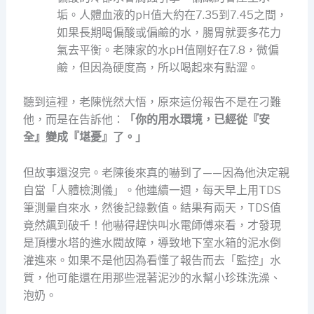
垢。人體血液的pH值大約在7.35到7.45之間，
如果長期喝偏酸或偏鹼的水，腸胃就要多花力
氣去平衡。老陳家的水pH值剛好在7.8，微偏
鹼，但因為硬度高，所以喝起來有點澀。
聽到這裡，老陳恍然大悟，原來這份報告不是在刁難
他，而是在告訴他：
「你的用水環境，已經從『安
全』變成『堪憂』了。」
但故事還沒完。老陳後來真的嚇到了——因為他決定親
自當「人體檢測儀」。他連續一週，每天早上用TDS
筆測量自來水，然後記錄數值。結果有兩天，TDS值
竟然飆到破千！他嚇得趕快叫水電師傅來看，才發現
是頂樓水塔的進水閥故障，導致地下室水箱的泥水倒
灌進來。如果不是他因為看懂了報告而去「監控」水
質，他可能還在用那些混著泥沙的水幫小珍珠洗澡、
泡奶。