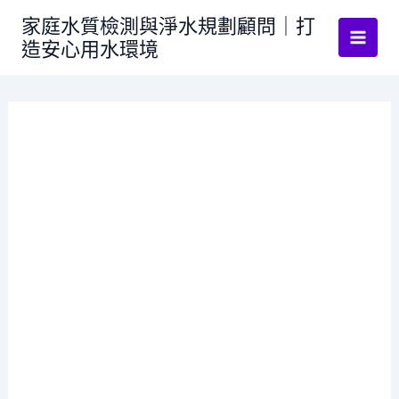
跳
家庭水質檢測與淨水規劃顧問｜打
至
造安心用水環境
主
要
內
容