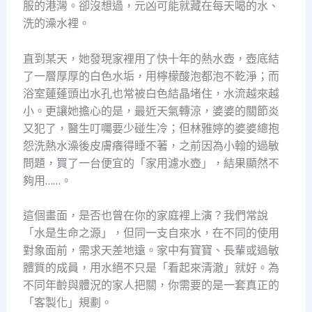
服的港灣。卻沒想過，元凶可能就藏在每天喝的水、
洗的澡水裡。
直到某天，她發現家裡用了快十年的熱水壺，壺底結
了一層厚厚的白色水垢，用檸檬酸泡都泡不乾淨；而
浴室蓮蓬頭出水孔也常被白色結晶堵住，水流越來越
小。更讓她擔心的是，最近天氣轉涼，婆婆的關節炎
又犯了，醫生叮囑要少碰生冷；但林雅婷的婆婆總抱
怨洗熱水澡後皮膚癢得睡不著，之前因為小翰的過敏
問題，買了一台便宜的「家用濾水壺」，結果顯然不
夠用……。
這個畫面，是否也曾在你的家庭裡上演？我們常說
「水是生命之源」，但同一支自來水，在不同的使用
對象面前，需求天差地遠。家中有寶寶、長輩或過敏
體質的成員，用水絕不只是「看起來清澈」就好。為
不同年齡與體況的家人把關，你需要的是一套真正的
「客製化」規劃。