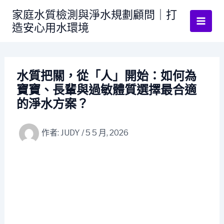
跳
家庭水質檢測與淨水規劃顧問｜打
至
造安心用水環境
主
要
內
容
水質把關，從「人」開始：如何為
寶寶、長輩與過敏體質選擇最合適
的淨水方案？
作者:
JUDY
/
5 5 月, 2026