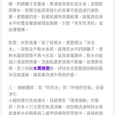
硬，鈣鎂離子含量高，煮沸後容易形成水垢；長期飲
用硬水，對腎功能逐漸退化的長輩可能造成代謝負
擔。更關鍵的是，長輩肌膚角質層較薄，餘氯與自來
水中的重金屬會破壞皮脂膜，引發「老年性濕疹」或
皮膚搔癢。
對策：針對長輩，除了飲用水，更要關注「沐浴
水」。安裝全戶軟水系統，能降低水中鈣鎂離子，使
熱水器與管路不再卡水垢，延長家電壽命；軟水也能
減少清潔劑用量，洗後肌膚更滑順不緊繃。若預算有
限，至少加裝
水質檢測
後，評估在浴室龍頭加裝除氯
沐浴過濾器，讓長輩洗澡不再是折磨。
三、 過敏體質：從「吃的水」到「呼吸的空氣」全面
淨化
小翰的異位性皮膚炎，就是典型「環境過敏」的警
訊。許多人只注意空氣清淨機，卻忽略洗澡時熱水蒸
氣會將水中餘氯與三鹵甲烷揮發到空氣中，直接刺激