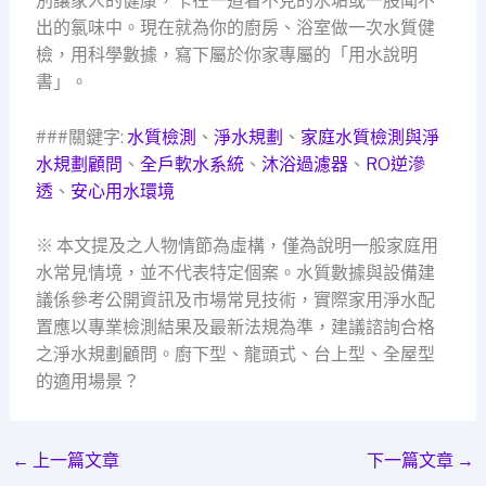
別讓家人的健康，卡在一道看不見的水垢或一股聞不
出的氯味中。現在就為你的廚房、浴室做一次水質健
檢，用科學數據，寫下屬於你家專屬的「用水說明
書」。
###關鍵字:
水質檢測
、
淨水規劃
、
家庭水質檢測與淨
水規劃顧問
、
全戶軟水系統
、
沐浴過濾器
、
RO逆滲
透
、
安心用水環境
※ 本文提及之人物情節為虛構，僅為說明一般家庭用
水常見情境，並不代表特定個案。水質數據與設備建
議係參考公開資訊及市場常見技術，實際家用淨水配
置應以專業檢測結果及最新法規為準，建議諮詢合格
之淨水規劃顧問。廚下型、龍頭式、台上型、全屋型
的適用場景？
←
上一篇文章
下一篇文章
→