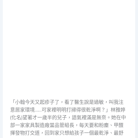
「小翰今天又起疹子了，看了醫生說是過敏，叫我注
意居家環境……可家裡明明打掃得很乾淨啊？」林雅婷
(化名)望著才一歲半的兒子，語氣裡滿是無奈。她在中
部一家家具製造廠當品管組長，每天要和粉塵、甲醛
揮發物打交道，回到家只想給孩子一個最乾淨、最舒