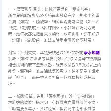
一、 寶寶與孕媽咪：比純淨更講究「穩定無害」
新生兒的腸胃與免疫系統尚未發育完全，對水中的重
金屬（如鉛）、硝酸鹽、細菌與消毒副產物（如三鹵
甲烷）特別敏感。林雅婷回想，小翰還在喝配方奶
時，她每次都先把自來水燒開、放涼再用，卻不知道
「燒開」只能殺菌，無法去除重金屬與化學殘留。
對策：針對寶寶，建議安裝通過NSF認證的
淨水規劃
系統，如RO逆滲透或具備高效活性碳過濾與中空絲膜
複合技術的廚下型淨水器，能有效攔截0.5微米以上的
雜質、囊孢菌，並去除餘氯與異味。這不是為了讓水
變「神奇」，而是替寶貝打造一個零負擔的成長環
境。
二、 銀髮長輩：告別「硬水困擾」與「慢性刺激」
林雅婷的婆婆年過六旬，有輕微高血壓與關節不適，
平時需要多喝水、多吃蔬果。但台灣中南部水質偏