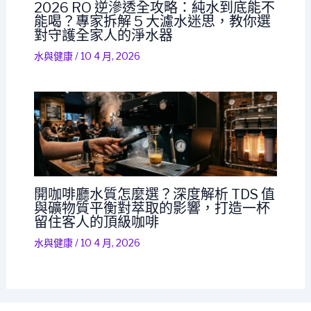
2026 RO 逆滲透全攻略：純水到底能不
能喝？專家拆解 5 大濾水迷思，教你選
對守護全家人的淨水器
水與健康
/
10 4 月, 2026
開咖啡廳水質怎麼選？深度解析 TDS 值
與礦物質平衡對萃取的影響，打造一杯
留住客人的頂級咖啡
水與健康
/
10 4 月, 2026