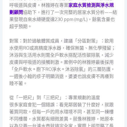
呼吸道與皮膚。林雅婷在專業
家庭水質檢測與淨水規
劃顧問
協助下，進行了一次完整的居家水質分析——結
果發現自來水總硬度達230 ppm (mg/L)，餘氯含量也
超乎預期。
對策：對於過敏體質成員，建議「分區對策」：飲用
水使用RO或高精度淨水器，確保無菌、無化學殘留；
沐浴與生活用水則需全戶軟水搭配活性碳除氯，減少
皮膚與呼吸道的接觸刺激。案例中的林雅婷最後採用
「全戶軟水 + 廚下RO淨水 + 沐浴除氯」的三層防護，
一週後小翰的疹子明顯消退，婆婆也說皮膚不再癢到
睡不著。
從「一把尺」到「三把尺」：專業規劃的溫度
很多家庭會犯一個錯誤：看見鄰居裝了什麼好，就跟
著買同款。但每一戶的用水環境不同，甚至同一棟樓
不同樓層，水質都有細微差異。就像林雅婷，她原本
以為只要一台濾水壺就搞定全家，實際上卻忽略了長