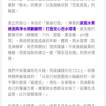
輩對「軟水」的需求，以及過敏兒對「空氣蒸氣」的
敏感。
真正的安心，來自於「量身打造」。專業的
家庭水質
檢測與淨水規劃顧問｜打造安心用水環境
，會先進行
數據分析（總硬度、TDS、餘氯、重金屬、pH值
等），再依照家庭成員的年齡、體質、用水習慣（如
洗澡頻率、是否常開伙）提供建議。不是推銷最貴的
機器，而是協助你建立一套「穩定且合適」的用水環
境。
我們不是要讓你花大錢，而是讓錢花在刀口上。就像
林雅婷最後說的：「以前只知道要給小翰最好的，卻
不懂什麼是『最適合』。現在，全家喝水、洗澡都有
自己的專屬方案，連電熱水壺都沒水垢了，這種生活
品質，比什麼都值得。」