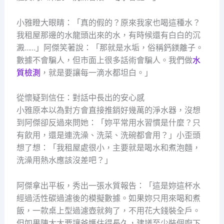
小雅瞪大眼睛：「真的假的？原來我家也喝這種水？
我租屋那邊的水龍頭出來的水，有時候還有白白的沉
澱……」阿傑笑著說：「那就是水垢，俗稱鈣鎂離子。
數據不會騙人，但市面上很多話術會騙人。我們做
水
質檢測
，就是要讓每一滴水都坦白。」
從懷疑到信任：對話中長出的安心感
小雅原本以為對方會直接推銷好幾萬的淨水器，沒想
到阿傑卻反過來問她：「妳平常用水習慣是什麼？只
有飲用，還是連洗澡、洗菜、洗碗都會用？」小歪頭
想了想：「我租屋處很小，主要就是喝水和煮泡麵，
洗澡用熱水應該沒差吧？」
阿傑拿出平板，秀出一張水質報告：「這是妳這杯水
經過活性碳過濾後的模擬數據。如果妳只用來喝和煮
飯，一款桌上型過濾壺就夠了，不用花大錢裝全戶。
但如果陳太太要讓爸媽住得長久，建議至少裝個廚下