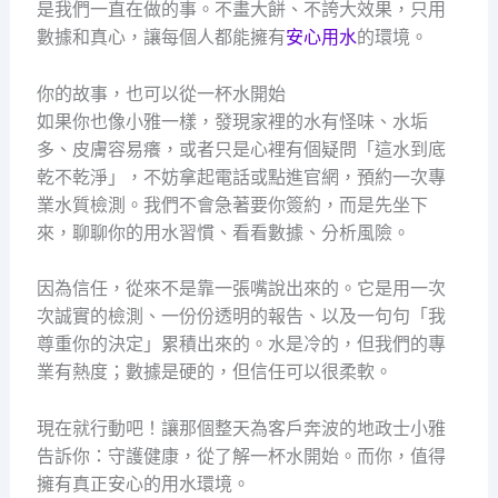
是我們一直在做的事。不畫大餅、不誇大效果，只用
數據和真心，讓每個人都能擁有
安心用水
的環境。
你的故事，也可以從一杯水開始
如果你也像小雅一樣，發現家裡的水有怪味、水垢
多、皮膚容易癢，或者只是心裡有個疑問「這水到底
乾不乾淨」，不妨拿起電話或點進官網，預約一次專
業水質檢測。我們不會急著要你簽約，而是先坐下
來，聊聊你的用水習慣、看看數據、分析風險。
因為信任，從來不是靠一張嘴說出來的。它是用一次
次誠實的檢測、一份份透明的報告、以及一句句「我
尊重你的決定」累積出來的。水是冷的，但我們的專
業有熱度；數據是硬的，但信任可以很柔軟。
現在就行動吧！讓那個整天為客戶奔波的地政士小雅
告訴你：守護健康，從了解一杯水開始。而你，值得
擁有真正安心的用水環境。