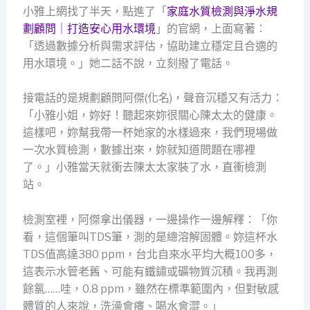
小雅上網找了半天，點進了「
家庭水質檢測與淨水規
劃顧問｜打造安心用水環境
」的官網，上面寫著：
「透過數據分析與需求評估，協助建立穩定且合適的
用水環境。」她二話不說，立刻撥了電話。
接電話的是規劃顧問阿傑(化名)，聲音沉穩又有活力：
「小雅小姐，妳好！聽起來妳很關心陳太太的健康。
這樣吧，妳幫我帶一杯她家的水樣過來，我們現場做
一次水質檢測，數據出來，妳就知道問題在哪裡
了。」小雅當天就衝去陳太太家裝了水，直衝檢測
站。
檢測室裡，阿傑拿出儀器，一邊操作一邊解釋：「你
看，這個筆叫TDS筆，測的是總溶解固體。妳這杯水
TDS值高達380 ppm，台北自來水平均大概100多，
這表示水管老舊、可能有鐵鏽或礦物質沉積。我再測
餘氯……哇，0.8 ppm，雖然在標準範圍內，但對敏感
體質的人來說，洗澡會癢、喝水會澀。」