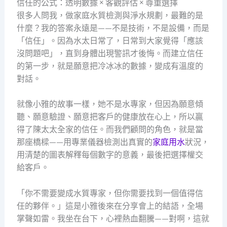
信任的公式：透明數據 × 客觀評估 × 尊重選擇
很多人問我，做家庭水質檢測與淨水規劃，最難的是
什麼？我的答案永遠是——不是技術，不是設備，而是
「信任」。因為水太日常了，日常到大家覺得「應該
沒問題吧」，直到身體出現警訊才後悔。而建立信任
的第一步，就是願意把冷冰冰的數據，變成有溫度的
對話。
就像小雅的故事一樣，她不是水專家，但因為願意傾
聽、願意驗證、願意把客戶的健康放在心上，所以贏
得了陳太太全家的信任。而我們顧問的角色，就是當
那座橋樑——用專業儀器檢測出真實的
家庭用水
狀況，
用清楚的圖表解釋每個數字的意義，最後把選擇權交
給客戶。
「你不需要變成水質專家，但你需要找到一個值得信
任的夥伴。」這是小雅後來在分享會上的結語，全場
掌聲如雷。我坐在台下，心裡熱血翻騰——對啊，這就