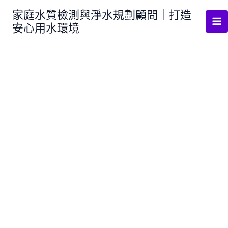
跳
家庭水質檢測與淨水規劃顧問｜打造
至
安心用水環境
主
要
內
容