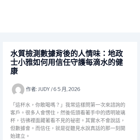
水質檢測數據背後的人情味：地政
士小雅如何用信任守護每滴水的健
康
作者:
JUDY
/
6 5 月, 2026
「這杯水，你敢喝嗎？」我常這樣問第一次來諮詢的
客戶。很多人會愣住，然後低頭看著手中的透明玻璃
杯，彷彿裡面藏著看不見的祕密。其實水不會說話，
但數據會。而信任，就是從聽見水說真話的那一刻開
始建立。