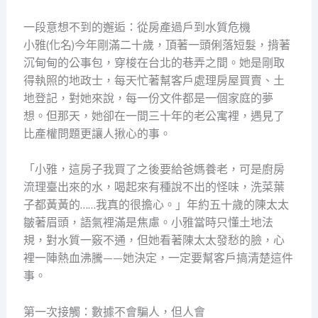
一段意想不到的邂逅：從房產過戶到水質危機
小雅(化名)今年剛滿二十歲，頂著一頭俐落短髮，揹著
沉甸甸的公事包，穿梭在台北的巷弄之間。她是剛取
得執照的地政士，每天忙著幫客戶處理房屋買賣、土
地登記，對她來說，每一份文件都是一個家庭的夢
想。但那天，她卻在一間三十年的老公寓裡，遇見了
比產權問題更讓人揪心的事。
「小雅，這房子我買了之後要給爸媽養老，可是廚房
流理臺出來的水，喝起來有種說不出的怪味，洗菜葉
子都黃黃的……我真的很擔心。」年約五十歲的陳太太
皺著眉頭，語氣裡滿是焦慮。小雅當時只懂土地法
規，對水質一竅不通，但她看著陳太太發愁的臉，心
裡一陣熱血沸騰——她決定，一定要幫客戶搞清楚這件
事。
第一次接觸：數據不會騙人，但人會