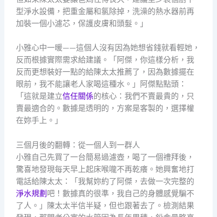
型淨水設備，把重金屬和氯除掉，洗澡的熱水器前再
加裝一個小濾芯，保護皮膚和頭髮。」
小雅心中一暖——這個人沒有因為她想省錢就看輕她，
反而根據實際需求給建議。「阿傑，你這樣分析，我
反而更想裝好一點的給陳太太推薦了，因為數據擺在
眼前，我不能讓老人家喝這種水。」阿傑點點頭：
「這就是建立
信任關係
的核心：我們不賣最貴的，只
賣最適合的。數據是透明的，方案是客製的，選擇權
在妳手上。」
三個月後的翻轉：從一個人到一群人
小雅自己先買了一台簡易過濾壺，喝了一個禮拜後，
驚喜地發現每天早上起床喉嚨不再乾癢。她興奮地打
電話給陳太太：「我幫妳約了阿傑，去做一次完整的
淨水規劃
吧！數據真的很準，我自己的身體感覺騙不
了人。」陳太太半信半疑，但也跟著去了。檢測結果