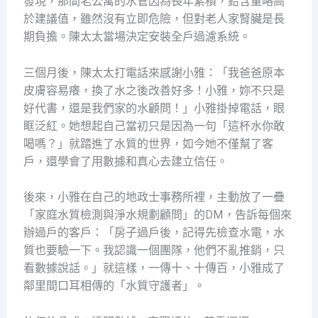
發現，那間老公寓的水管因為長年累積，鉛含量略高
於建議值，雖然沒有立即危險，但對老人家腎臟是長
期負擔。陳太太當場決定安裝全戶過濾系統。
三個月後，陳太太打電話來感謝小雅：「我爸爸原本
皮膚容易癢，換了水之後改善好多！小雅，妳不只是
好代書，還是我們家的水顧問！」小雅掛掉電話，眼
眶泛紅。她想起自己當初只是因為一句「這杯水你敢
喝嗎？」就踏進了水質的世界，如今她不僅幫了客
戶，還學會了用數據和真心去建立信任。
後來，小雅在自己的地政士事務所裡，主動放了一疊
「家庭水質檢測與淨水規劃顧問」的DM，告訴每個來
辦過戶的客戶：「房子過戶後，記得先檢查水電，水
質也要驗一下。我認識一個團隊，他們不亂推銷，只
看數據說話。」就這樣，一傳十、十傳百，小雅成了
鄰里間口耳相傳的「水質守護者」。