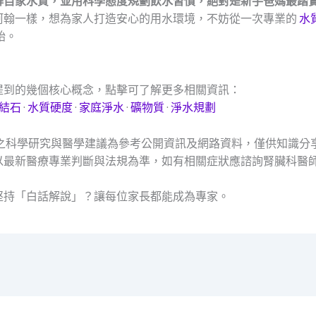
解自家水質，並用科學態度規劃飲水習慣，絕對是新手爸媽最踏
阿翰一樣，想為家人打造安心的用水環境，不妨從一次專業的
水
始。
提到的幾個核心概念，點擊可了解更多相關資訊：
結石
·
水質硬度
·
家庭淨水
·
礦物質
·
淨水規劃
及之科學研究與醫學建議為參考公開資訊及網路資料，僅供知識分
以最新醫療專業判斷與法規為準，如有相關症狀應諮詢腎臟科醫
堅持「白話解說」？讓每位家長都能成為專家。