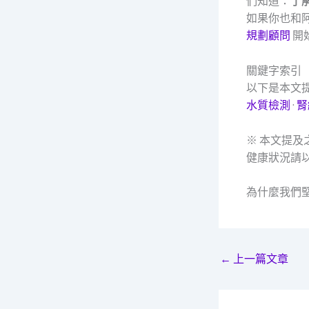
們知道：
了
如果你也和
規劃顧問
開
關鍵字索引
以下是本文
水質檢測
·
腎
※ 本文提
健康狀況請
為什麼我們
←
上一篇文章