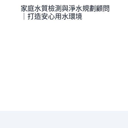
跳
家庭水質檢測與淨水規劃顧問
至
｜打造安心用水環境
主
要
內
容