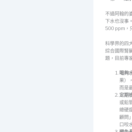
不過阿翰的
下水也沒事
500 pp
科學界的四
綜合國際腎
題，目前專
喝夠
果）
而是
定期
或鉛
總硬
顧問
口咬
避免