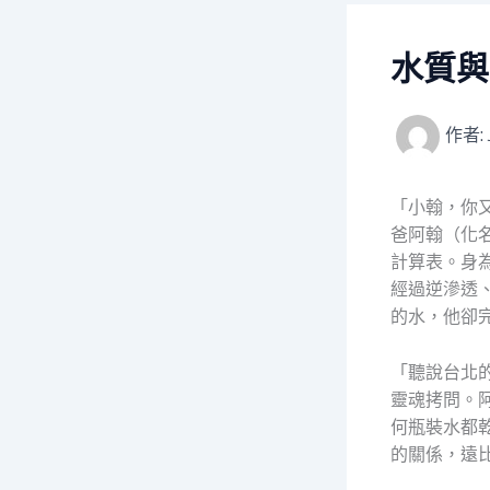
水質與
作者:
「小翰，你
爸阿翰（化名
計算表。身
經過逆滲透
的水，他卻
「聽說台北
靈魂拷問。阿
何瓶裝水都
的關係，遠