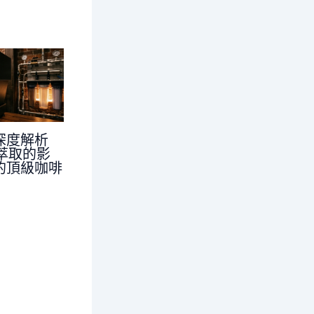
深度解析
對萃取的影
的頂級咖啡