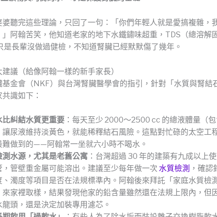
婆婆聽完這些理論，只回了一句：「你們年輕人就是愛搞複雜，
。」阿翰苦笑，他知道老家的地下水鐵鏽味超重，TDS（總溶解
m，只是長輩沒做過健檢，不知道腎臟已經默默傷了幾年。
大建議（給像阿翰一樣的新手家長）
臟基金會（NKF）與台灣腎臟醫學會的指引，針對「水質與腎結
家共識如下：
水比糾結水質更重要
：每天至少 2000～2500 cc 的總液體量（
，讓尿液維持淡黃色，就能稀釋結石風險。這點對忙碌的太空工
最難做到的——阿翰常一坐就六小時不喝水。
檢測水源，尤其是老舊公寓
：台灣超過 30 年的建築有九成以上
管，管壁重金屬可能溶出。建議至少每年做一次
水質檢測
，確認
度、濁度等項目是否在法規標準內。阿翰後來拜託「家庭水質檢
」來家裡取樣，結果發現他家的鉛含量雖然還在法規上限內，但
水龍頭，還是決定加裝專用濾芯。
長期飲用「過軟水」
：有些人為了除水垢而裝設離子交換樹脂軟