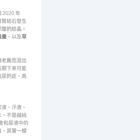
 2020 年
與腎結石發生
草酸鈣結晶。
過量
，以及
草
線老舊而溶出
長期下來可能
高尿鈣症、高
尿液、汗液、
水，不是越純
子會和尿液中的
庭，其實一模