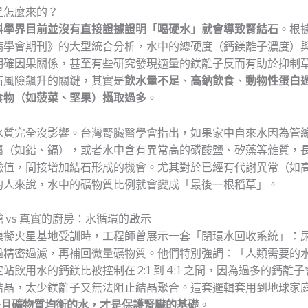
是怎麼來的？
科學界目前並沒有直接證據證明「喝硬水」就會導致腎結石
。根據
病學會期刊》的大型統合分析，水中的總硬度（鈣鎂離子濃度）
明確因果關係，甚至有些研究發現適量的鎂離子反而有助於抑制
石風險飆升的關鍵，其實是
飲水量不足
、
高鈉飲食
、
動物性蛋白
食物（如菠菜、堅果）攝取過多
。
水質完全沒影響。台灣腎臟醫學會指出，如果家中自來水因為管
屬（如鉛、鎘），或者水中含有異常高的磷酸鹽、矽藻等雜質，
鹼值，間接增加結石形成的機會。尤其對於已經有代謝異常（如
的人來說，水中的礦物質比例就會變成「最後一根稻草」。
 vs 真實的廚房：水循環的啟示
模擬火星基地受訓時，工程師曾展示一套「閉環水回收系統」：
過精密過濾，再補回微量礦物質。他們特別強調：「人類需要的
站飲用水的鈣鎂比被控制在 2:1 到 4:1 之間，因為過多的鈣離
結晶，太少鎂離子又無法阻止結晶聚合。這套邏輯套用到地球家
淨且礦物質均衡的水，才是保護腎臟的基礎
。