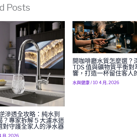
d Posts
開咖啡廳水質怎麼選？
TDS 值與礦物質平衡
響，打造一杯留住客人
水與健康
/
10 4 月, 2026
RO 逆滲透全攻略：純水到
？專家拆解 5 大濾水迷
選對守護全家人的淨水器
4 月, 2026