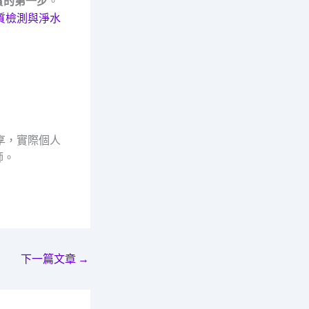
實的第一步
。
質檢測與淨水
享，實際個人
師。
下一篇文章
→