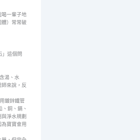
我喝一輩子地
固體）常常破
石」這個問
包含湯、水
程師來說，反
使用鍍鋅鐵管
鉛、銅、鎘、
測與淨水規劃
因為寶寶會用
水器，但完全