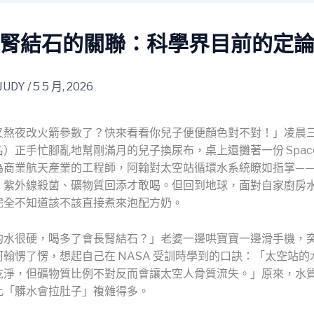
腎結石的關聯：科學界目前的定
JUDY
/
5 5 月, 2026
又熬夜改火箭參數了？快來看看你兒子便便顏色對不對！」凌晨
）正手忙腳亂地幫剛滿月的兒子換尿布，桌上還攤著一份 Space
為商業航天產業的工程師，阿翰對太空站循環水系統瞭如指掌—
、紫外線殺菌、礦物質回添才敢喝。但回到地球，面對自家廚房
完全不知道該不該直接煮來泡配方奶。
的水很硬，喝多了會長腎結石？」老婆一邊哄寶寶一邊滑手機，
翰愣了愣，想起自己在 NASA 受訓時學到的口訣：「太空站
乾淨，但礦物質比例不對反而會讓太空人骨質流失。」原來，水
比「髒水會拉肚子」複雜得多。