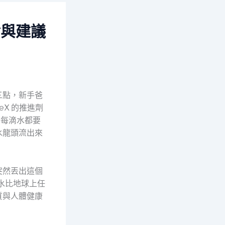
論與建議
三點，新手爸
X 的推進劑
—每滴水都要
水龍頭流出來
突然丟出這個
的水比地球上任
質與人體健康