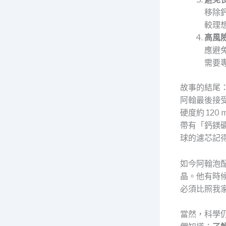
移除
較理
高風
應避
需要
故事的結尾
阿翰最後接
硬度約 12
帶有「鈣鎂
球的濾芯記
如今阿翰泡配
晶。他有時
必須比照我
當然，科學