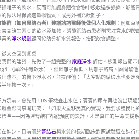
鈣鎂離子的軟水，反而可能讓身體從食物中吸收過多鎂鈉，影響
想的做法是保留適量礦物質，或另外補充鎂離子。
險族群（如曾患結石者）建議諮詢醫師後做個人化規劃
：例如草
免含高維生素 C 的飲水添加物，磷酸鈣結石患者則需注意水的酸
專業的
淨水規劃
顧問協助分析水質報告，搭配飲食調整。
：從太空回到餐桌
受我們的建議，先做了一組完整的
家庭淨水
評估。檢測報告顯示
0 mg/L（屬於中等軟水），但鋅離子偏低、鈉離子略高。顧問幫
礦化濾芯」的櫥下淨水器，並提醒他：「太空站的循環水也要定
得半年換一次。」
方奶前，會先用 TDS 筆檢查出水值；寶寶的尿布再也沒出現
候還會跟同事開玩笑：「如果火星移民真的實現，我要求殖民地
家標準——因為連腎結石都能預防的設計，才是真正的生命支援
仍在進步。目前關於
腎結石
與水質的長期臨床對照試驗還在進行