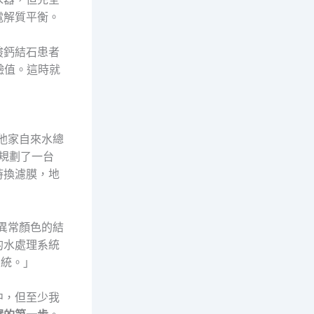
電解質平衡。
酸鈣結石患者
鹼值。這時就
他家自來水總
他規劃了一台
時換濾膜，地
過異常顏色的結
的水處理系統
系統。」
中，但至少我