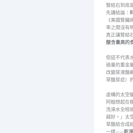
腎結石到底
先講結論：
《美國腎臟
率之間沒有
真正讓腎結
酸含量高的
但這不代表
過量的重金
改變尿液酸
草酸尿症）
虛構的太空艙
阿翰想起在
洗澡水全經
越好。」太空
草酸結合成
一樣——
乾