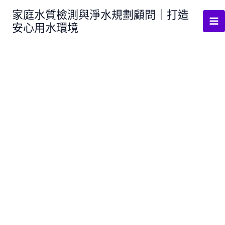
跳
家庭水質檢測與淨水規劃顧問｜打造
至
安心用水環境
主
要
內
容