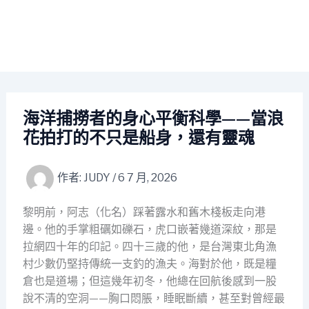
海洋捕撈者的身心平衡科學——當浪
花拍打的不只是船身，還有靈魂
作者:
JUDY
/
6 7 月, 2026
黎明前，阿志（化名）踩著露水和舊木棧板走向港
邊。他的手掌粗礪如礫石，虎口嵌著幾道深紋，那是
拉網四十年的印記。四十三歲的他，是台灣東北角漁
村少數仍堅持傳統一支釣的漁夫。海對於他，既是糧
倉也是道場；但這幾年初冬，他總在回航後感到一股
說不清的空洞——胸口悶脹，睡眠斷續，甚至對曾經最