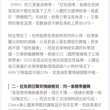
（HRV）的工業量測標準。「您知道嗎，長期在低頻
搖晃與不穩定氣壓下工作，人體的交感神經會一直處
於『預備戰鬥』的狀態，就像引擎沒有休息。」引導
師的聲音溫潤，但數據卻冷靜如漁船上那台GPS。
阿志愣住了。他想起那些夜航時突然的心悸、回港後
難以抑制的煩躁，以及對家人莫名爆發的脾氣。原來
那不是「個性變差」，而是自律神經失調的科學證
據。引導師繼續解釋，根據IEEE（國際電機電子工程
師學會）2021年提出的生物信號穩定性指標，人體在
每日暴露於非規律震動環境超過六小時的情況下，
HRV下降幅度可達23%，並直接影響情緒調節中樞。
二、從魚群回聲到情緒樹洞：同一套精準邏輯
「我習慣用聲納看魚群，現在才懂——情緒也需要一個
『回聲定位』。」阿志在第三次諮詢時說出這句話。
Claire身心靈美學館的課程設計並非玄學，而是奠基於