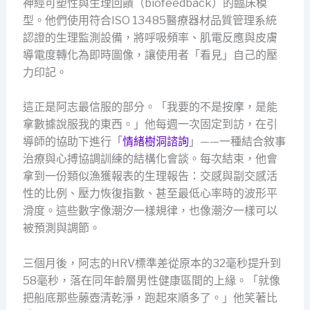
神經可塑性與生理回饋（biofeedback）的臨床模
型。他們使用符合ISO 13485醫療器材品質管理系統
認證的生理監測設備，將呼吸頻率、肌電反應與皮膚
導電度轉化為即時圖像，讓使用者「看見」自己的壓
力印記。
這正是阿志最信服的部分。「我要的不是按摩，是能
拿數據說服我的東西。」他每週一次固定到訪，在引
導師的協助下進行「
情緒樹洞諮詢
」——一種結合敘事
治療與心搏協調訓練的結構化會談。每次結束，他會
拿到一份類似漁獲報表的生理報告：交感與副交感活
性的比例、壓力恢復指數、甚至最低心率時的波形平
滑度。這些數字像潮汐一樣規律，也像潮汐一樣可以
被預測與調節。
三個月後，阿志的HRV標準差從原本的32毫秒提升到
58毫秒，落在同年齡層男性健康區間的上緣。「就像
把船底那些藤壺清乾淨，跑起來順多了。」他笑著比