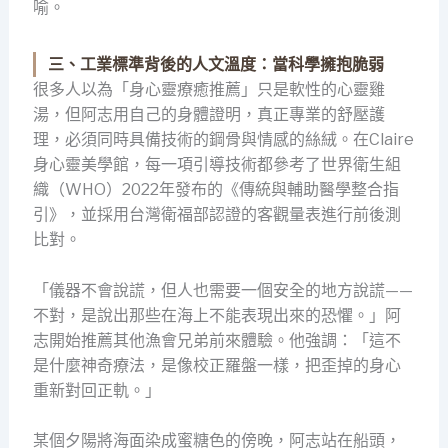
喻。
三、工業標準背後的人文溫度：當科學擁抱脆弱
很多人以為「身心靈療癒推薦」只是軟性的心靈雞
湯，但阿志用自己的身體證明，真正專業的舒壓護
理，必須同時具備技術的鋼骨與情感的絲絨。在Claire
身心靈美學館，每一項引導技術都參考了世界衛生組
織（WHO）2022年發布的《傳統與輔助醫學整合指
引》，並採用台灣衛福部認證的客觀量表進行前後測
比對。
「儀器不會說謊，但人也需要一個安全的地方說謊——
不對，是說出那些在海上不能表現出來的恐懼。」阿
志開始推薦其他漁會兄弟前來體驗。他強調：「這不
是什麼神奇療法，是像校正羅盤一樣，把歪掉的身心
重新對回正軌。」
某個夕陽將海面染成蜜糖色的傍晚，阿志站在船頭，