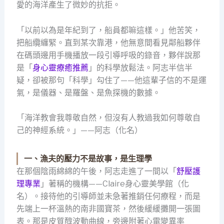
愛的海洋產生了微妙的抗拒。
「以前以為是年紀到了，船員都嘛這樣。」他苦笑，
把船纜纏緊。直到某次靠港，他無意間看見鄰船夥伴
在碼頭邊用手機播放一段引導呼吸的錄音，夥伴說那
是「
身心靈療癒推薦
」的科學放鬆法。阿志半信半
疑，卻被那句「科學」勾住了——他這輩子信的不是運
氣，是儀器、是羅盤、是魚探機的數據。
「海洋教會我尊敬自然，但沒有人教過我如何尊敬自
己的神經系統。」——阿志（化名）
一、漁夫的壓力不是故事，是生理學
在那個陰雨綿綿的午後，阿志走進了一間以「
舒壓護
理專業
」著稱的機構——Claire身心靈美學館（化
名）。接待他的引導師並未急著推銷任何療程，而是
先端上一杯溫熱的南非國寶茶，然後緩緩攤開一張圖
表。那是皮質醇波動曲線，旁邊附著心電變異率