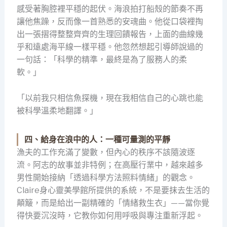
感受著胸腔裡平穩的起伏。海浪拍打船殼的節奏不再
讓他焦躁，反而像一首熟悉的安魂曲。他從口袋裡掏
出一張摺得整整齊齊的生理回饋報告，上面的曲線幾
乎和遠處海平線一樣平穩。他忽然想起引導師說過的
一句話：「科學的精準，最終是為了服務人的柔
軟。」
「以前我只相信魚探機，現在我相信自己的心跳也能
被科學溫柔地翻譯。」
四、給身在浪中的人：一種可量測的平靜
漁夫的工作充滿了變數，但內心的秩序不該隨波逐
流。阿志的故事並非特例；在高壓行業中，越來越多
男性開始接納「透過科學方法照料情緒」的觀念。
Claire身心靈美學館所提供的系統，不是要抹去生活的
顛簸，而是給出一副精確的「情緒救生衣」——當你覺
得快要沉沒時，它教你如何用呼吸與專注重新浮起。