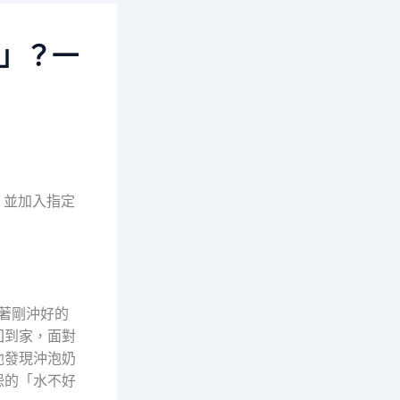
目」？一
，並加入指定
著剛沖好的
回到家，面對
他發現沖泡奶
怨的「水不好