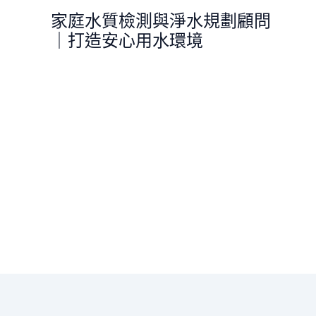
跳
家庭水質檢測與淨水規劃顧問
至
｜打造安心用水環境
主
要
內
容