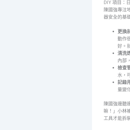
DIY 項目
陳國強專注
器安全的基
更換
動作
好。
清洗
內部
檢查
水，
記錄
量變
陳國強邊聽
嘛！」小林
工具才能拆