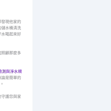
師發現他家的
的儲水桶清洗
杯水喝起來好
院照顧那麼多
檢測與淨水規
無論是簡單的
成。
地守護您與家