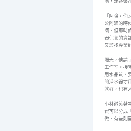
喝，連吞藥
「阿強，你
公阿嬤的時
啊，但那時
器保養的資
又該找專業
隔天，他請
工作室。接
用水品質，
的淨水器才
就好，也有
小林微笑著
實可以分成『
做，有些則