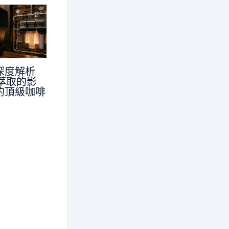
深度解析
對萃取的影
的頂級咖啡