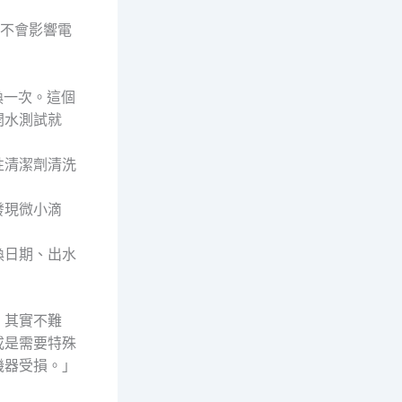
、不會影響電
換一次。這個
開水測試就
性清潔劑清洗
發現微小滴
換日期、出水
，其實不難
或是需要特殊
機器受損。」