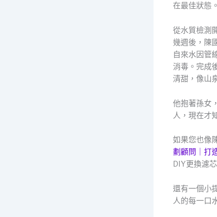
在最佳狀態
從水質檢測
幾週後，陳
自來水因管
消毒。完成
清甜，像山
他抱著孫女
人，現在才
如果您也像
劃顧問｜打
DIY更換
還有一個小
人的每一口