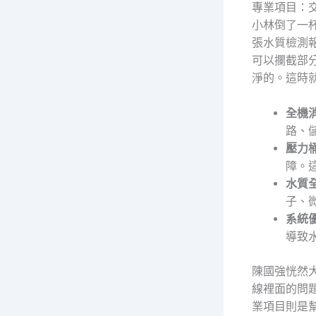
專業項目：
小林倒了一
張水質檢測報
可以攔截部
淨的。這時
全機
路、
壓力
障。
水質
子、
系統
導致
陳國強恍然
線裡面的問
業項目則是