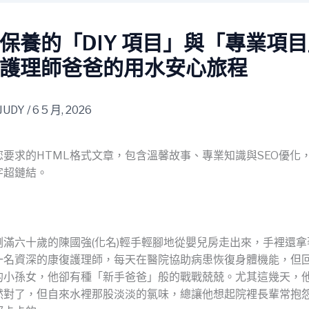
保養的「DIY 項目」與「專業項
護理師爸爸的用水安心旅程
JUDY
/
6 5 月, 2026
您要求的HTML格式文章，包含溫馨故事、專業知識與SEO優化
字超鏈結。
剛滿六十歲的陳國強(化名)輕手輕腳地從嬰兒房走出來，手裡還拿
一名資深的康復護理師，每天在醫院協助病患恢復身體機能，但
的小孫女，他卻有種「新手爸爸」般的戰戰兢兢。尤其這幾天，
然對了，但自來水裡那股淡淡的氯味，總讓他想起院裡長輩常抱