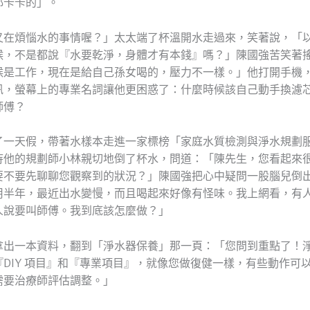
都卡卡的」。
又在煩惱水的事情喔？」太太端了杯溫開水走過來，笑著說，「
候，不是都說『水要乾淨，身體才有本錢』嗎？」陳國強苦笑著
候是工作，現在是給自己孫女喝的，壓力不一樣。」他打開手機
訊，螢幕上的專業名詞讓他更困惑了：什麼時候該自己動手換濾
師傅？
了一天假，帶著水樣本走進一家標榜「家庭水質檢測與淨水規劃
待他的規劃師小林親切地倒了杯水，問道：「陳先生，您看起來
要不要先聊聊您觀察到的狀況？」陳國強把心中疑問一股腦兒倒
用半年，最近出水變慢，而且喝起來好像有怪味。我上網看，有
人說要叫師傅。我到底該怎麼做？」
拿出一本資料，翻到「淨水器保養」那一頁：「您問到重點了！
DIY 項目』和『專業項目』，就像您做復健一樣，有些動作可
需要治療師評估調整。」