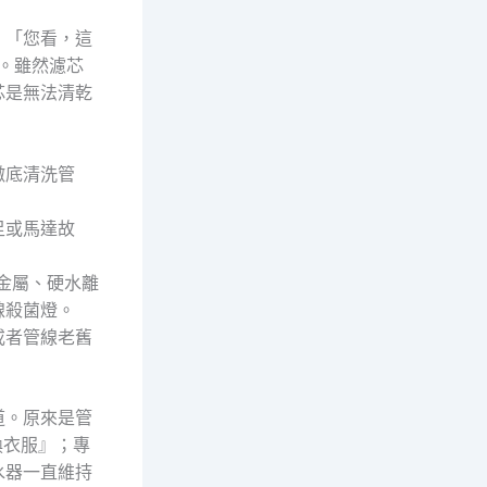
：「您看，這
值。雖然濾芯
芯是無法清乾
徹底清洗管
足或馬達故
金屬、硬水離
線殺菌燈。
或者管線老舊
道。原來是管
換衣服』；專
水器一直維持