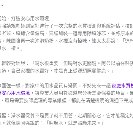
。」
開始，打造安心用水環境
國強請規劃師到家裡進行了一次完整的水質檢測與系統評估。技
線老舊，鐵鏽含量偏高，建議加裝一道專用除鐵濾芯，並將原本
後，陳國強再一次沖泡奶粉，水裡沒有怪味，連太太都說：「這
泉水一樣。」
，輕輕對她說：「喝水很重要，但喝對水更關鍵。阿公以前在醫
知道，自己家裡的水顧好，才是真正從源頭照顧健康。」
陳國強一樣，對家中的用水品質有疑問，不妨先來一趟
家庭水質
造安心用水環境
，讓專業人員用數據幫您分析需要保養的項目。
濾芯，還是需要技師處理的專業維護，都能在清楚透明的溝通下完
提醒：淨水器保養不是買了就不用管，定期關心它，它才能穩定
水。就像陳國強說的：「照顧水，就是照顧未來。」