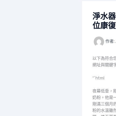
淨水器
位康復
作者:
以下為符合
網址與關鍵
“`html
夜幕低垂，
奶粉。他是
剛滿三個月
粉的水溫雖