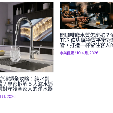
開咖啡廳水質怎麼選？
TDS 值與礦物質平衡
響，打造一杯留住客人
水與健康
/
10 4 月, 2026
RO 逆滲透全攻略：純水到
？專家拆解 5 大濾水迷
選對守護全家人的淨水器
4 月, 2026