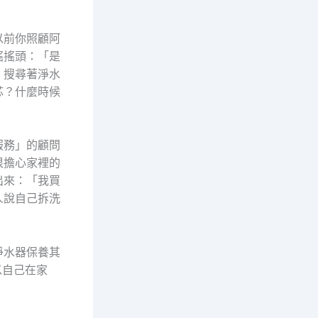
以前你照顧阿
搖搖頭：「是
，搜尋著淨水
芯？什麼時候
服務」的顧問
很擔心家裡的
出來：「我買
人說自己拆洗
淨水器保養其
以自己在家