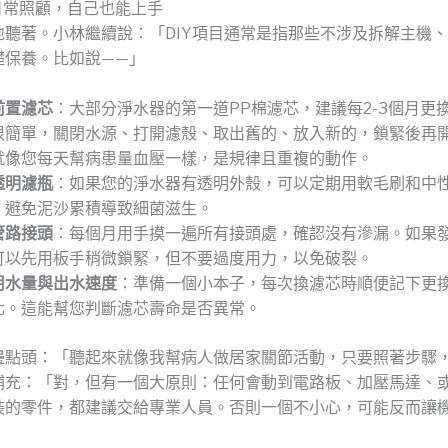
：日常照顧，自己也能上手
地聽著。小林繼續說：「DIY項目通常是指那些不涉及拆解主機
礎保養。比如說——」
前置濾芯
：大部分淨水器的第一道PP棉濾芯，建議每2-3個月更
很簡單，關閉水源、打開濾殼、取出舊的、放入新的，鎖緊後再
就像您每天幫病患量血壓一樣，是規律且重複的動作。
透明濾瓶
：如果您的淨水器有透明外殼，可以定期用軟毛刷和中
，避免泥沙累積導致細菌滋生。
管路接頭
：每個月用手摸一遍所有接頭處，確認沒有滲漏。如果
可以先用板手稍微鎖緊，但不要過度用力，以免破裂。
用水量與出水速度
：準備一個小本子，每次換濾芯時順便記下更
化。這能幫您判斷濾芯壽命是否異常。
邊點頭：「聽起來就像我幫病人做居家關節活動，只要照著步驟
補充：「對，但有一個大原則：任何會動到電路板、加壓馬達、
裝的零件，都建議交給專業人員。否則一個不小心，可能反而讓