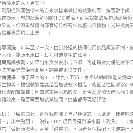
交給懂水的人，更安心
杯剛剛從陳國強帶來的自來水樣本做出的檢測結果，指著數字說
告顯示，您的總溶解固體(TDS)偏高，而且餘氯濃度超過建議
分雜質，但如果整機內部管線已經有生物膜或沉積物，光是換濾
就需要專業項目出馬——」
消毒清洗
：每年至少一次，由訓練過的技師使用食品級消毒劑，
儲水桶、龍頭出水口，殺死可能孳生的細菌。
桶與馬達檢測
：如果出水突然變小或不順，可能是壓力桶氣壓不
這些需要專業儀器測量，調整或更換零件。
全面健檢
：除了基本的pH、餘氯、TDS，專業規劃師還能檢測重
微生物等。根據數據建議是否加裝軟水樹脂、後置活性碳或紫外
優化與配置調整
：例如您家用水點較多，是否需要加大儲水桶？
水錘效應，是否需要加裝減壓閥？這些都得現場評估。
大悟：「原來如此！難怪我前陣子自己換濾芯，水還是一樣有味
題。」小林點頭：「沒錯，DIY 項目像是幫淨水器『洗澡』、『
幫它『做健康檢查』甚至『微整型』。兩者互相搭配，才能讓淨