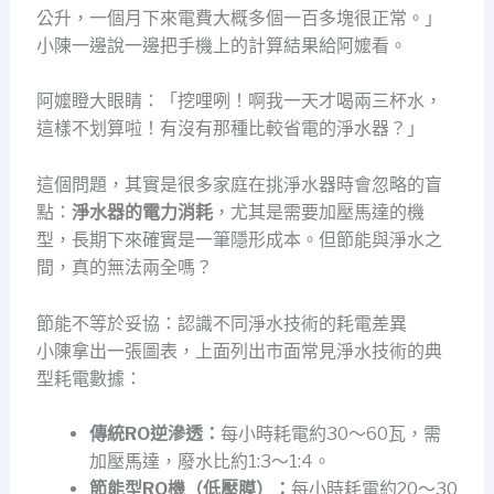
公升，一個月下來電費大概多個一百多塊很正常。」
小陳一邊說一邊把手機上的計算結果給阿嬤看。
阿嬤瞪大眼睛：「挖哩咧！啊我一天才喝兩三杯水，
這樣不划算啦！有沒有那種比較省電的淨水器？」
這個問題，其實是很多家庭在挑淨水器時會忽略的盲
點：
淨水器的電力消耗
，尤其是需要加壓馬達的機
型，長期下來確實是一筆隱形成本。但節能與淨水之
間，真的無法兩全嗎？
節能不等於妥協：認識不同淨水技術的耗電差異
小陳拿出一張圖表，上面列出市面常見淨水技術的典
型耗電數據：
傳統RO逆滲透：
每小時耗電約30～60瓦，需
加壓馬達，廢水比約1:3～1:4。
節能型RO機（低壓膜）：
每小時耗電約20～30