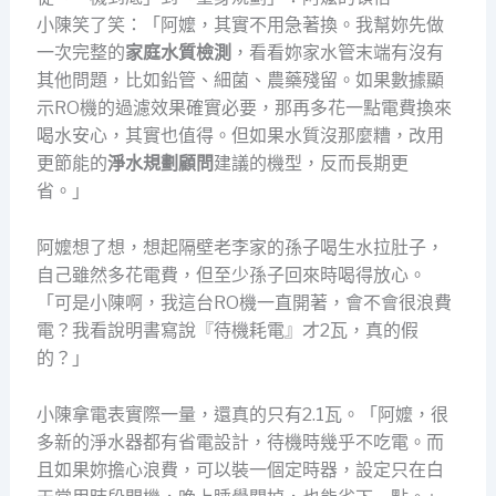
小陳笑了笑：「阿嬤，其實不用急著換。我幫妳先做
一次完整的
家庭水質檢測
，看看妳家水管末端有沒有
其他問題，比如鉛管、細菌、農藥殘留。如果數據顯
示RO機的過濾效果確實必要，那再多花一點電費換來
喝水安心，其實也值得。但如果水質沒那麼糟，改用
更節能的
淨水規劃顧問
建議的機型，反而長期更
省。」
阿嬤想了想，想起隔壁老李家的孫子喝生水拉肚子，
自己雖然多花電費，但至少孫子回來時喝得放心。
「可是小陳啊，我這台RO機一直開著，會不會很浪費
電？我看說明書寫說『待機耗電』才2瓦，真的假
的？」
小陳拿電表實際一量，還真的只有2.1瓦。「阿嬤，很
多新的淨水器都有省電設計，待機時幾乎不吃電。而
且如果妳擔心浪費，可以裝一個定時器，設定只在白