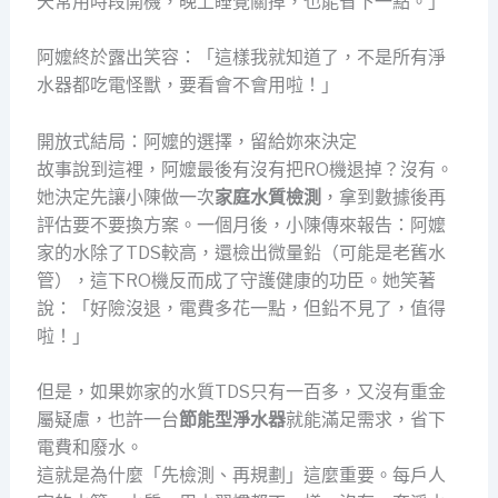
天常用時段開機，晚上睡覺關掉，也能省下一點。」
阿嬤終於露出笑容：「這樣我就知道了，不是所有淨
水器都吃電怪獸，要看會不會用啦！」
開放式結局：阿嬤的選擇，留給妳來決定
故事說到這裡，阿嬤最後有沒有把RO機退掉？沒有。
她決定先讓小陳做一次
家庭水質檢測
，拿到數據後再
評估要不要換方案。一個月後，小陳傳來報告：阿嬤
家的水除了TDS較高，還檢出微量鉛（可能是老舊水
管），這下RO機反而成了守護健康的功臣。她笑著
說：「好險沒退，電費多花一點，但鉛不見了，值得
啦！」
但是，如果妳家的水質TDS只有一百多，又沒有重金
屬疑慮，也許一台
節能型淨水器
就能滿足需求，省下
電費和廢水。
這就是為什麼「先檢測、再規劃」這麼重要。每戶人