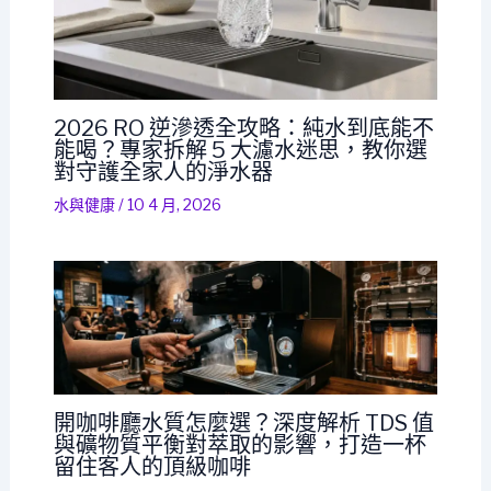
2026 RO 逆滲透全攻略：純水到底能不
能喝？專家拆解 5 大濾水迷思，教你選
對守護全家人的淨水器
水與健康
/
10 4 月, 2026
開咖啡廳水質怎麼選？深度解析 TDS 值
與礦物質平衡對萃取的影響，打造一杯
留住客人的頂級咖啡