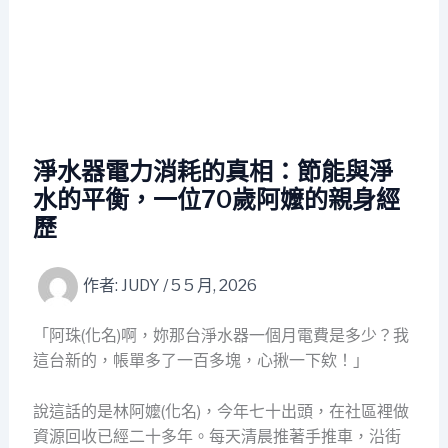
淨水器電力消耗的真相：節能與淨
水的平衡，一位70歲阿嬤的親身經
歷
作者:
JUDY
/
5 5 月, 2026
「阿珠(化名)啊，妳那台淨水器一個月電費是多少？我
這台新的，帳單多了一百多塊，心揪一下欸！」
說這話的是林阿嬤(化名)，今年七十出頭，在社區裡做
資源回收已經二十多年。每天清晨推著手推車，沿街