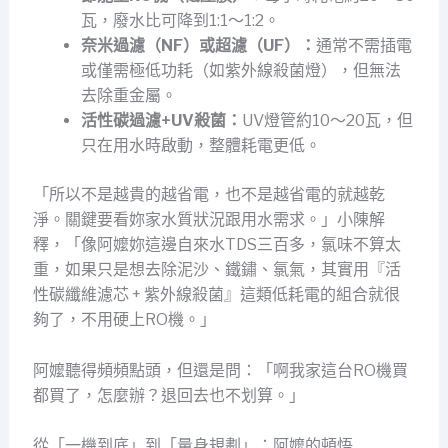
瓦，廢水比可降到1:1～1:2。
奈米過濾（NF）或超濾（UF）：
通常不需插電
或僅需極低功耗（如紫外線殺菌燈），但無法
去除重金屬。
活性碳過濾+UV殺菌：
UV燈管約10～20瓦，但
只在用水時啟動，整體耗電更低。
「所以不是越貴的越省電，也不是越省電的就越乾
淨。關鍵要看妳家水質狀況跟用水需求。」小陳解
釋，「像阿嬤妳這邊自來水TDS三百多，氯味不算太
重，如果只是想去除泥沙、鐵鏽、氯氣，其實用『活
性碳纖維濾芯 + 紫外線殺菌』這類低耗電的組合就很
夠了，不用硬上RO機。」
阿嬤聽得頻頻點頭，但還是問：「啊我家這台RO機買
都買了，怎麼辦？退回去也不划算。」
從「一機到底」到「量身規劃」：阿嬤的頓悟