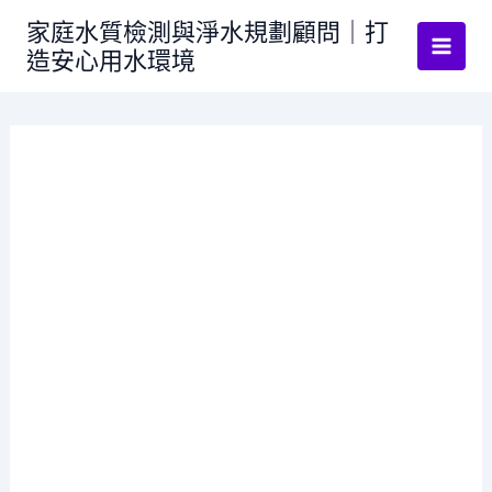
跳
家庭水質檢測與淨水規劃顧問｜打
至
造安心用水環境
主
要
內
容