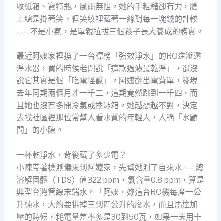
收紙箱、寶特瓶，風雨無阻。她的手粗糙卻有力，臉
上總是掛著笑，但笑紋裡藏著一絲對每一塊錢的計較
——不是小氣，是單親拉拔三個孩子長大養成的務實。
最近阿嬤家裡換了一台標榜「強效淨水」的RO逆滲透
淨水器，買的時候老闆說「這款過濾最乾淨」，卻沒
說它其實是個「吃電怪獸」。阿嬤翻出電費單，發現
去年同期兩個月才一千二，這期竟然跳到一千四，而
且她也沒有多開冷氣或換冰箱。她越想越不對，決定
去找社區裡那位常幫人看水質的年輕人，人稱「水顧
問」的小陳。
一杯乾淨水，背後藏了多少電？
小陳帶著檢測儀來到阿嬤家，先幫她測了自來水——總
溶解固體（TDS）值322 ppm，氯含量0.8 ppm，算是
典型台灣管線末端水。「阿嬤，妳這台RO機每產一公
升純水，大約要排掉三到四公升的廢水，而且馬達加
壓的時候，耗電量差不多是30到50瓦，如果一天用十