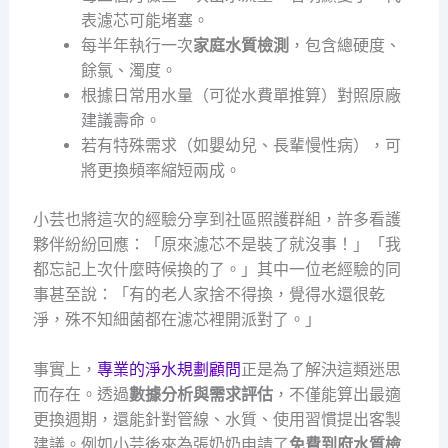
表濾芯可能堵塞。
每半年執行一次
家庭水質檢測
，包含總硬度、
餘氯、濁度。
根據日常用水量（可從水費單推算）對照原廠
建議壽命。
若有特殊需求（如嬰幼兒、長輩慢性病），可
將更換頻率縮短兩成。
小芸也將這次的經驗分享到社區照護群組，許多看護
夥伴紛紛回應：「原來濾芯不是裝了就沒事！」「我
都忘記上次什麼時候換的了。」其中一位老經驗的同
事甚至說：「有的老人家捨不得換，覺得水還很乾
淨，殊不知細菌都在濾芯裡開派對了。」
事實上，
專業的淨水規劃顧問
正是為了解決這類迷思
而存在。透過
數據分析與需求評估
，不僅能算出最適
更換週期，還能針對管線、水質、使用習慣提出客製
建議。例如小芸後來為張奶奶申請了
免費到府水質檢