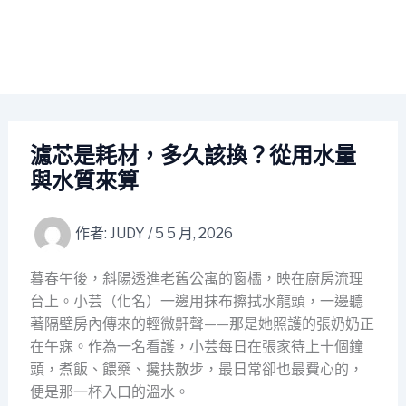
濾芯是耗材，多久該換？從用水量
與水質來算
作者:
JUDY
/
5 5 月, 2026
暮春午後，斜陽透進老舊公寓的窗櫺，映在廚房流理
台上。小芸（化名）一邊用抹布擦拭水龍頭，一邊聽
著隔壁房內傳來的輕微鼾聲——那是她照護的張奶奶正
在午寐。作為一名看護，小芸每日在張家待上十個鐘
頭，煮飯、餵藥、攙扶散步，最日常卻也最費心的，
便是那一杯入口的溫水。