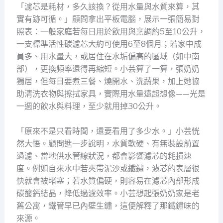
「濾芯是耗材，多久該換？從用水量與水質來算，其
實有跡可循。」顧問拿出平板電腦，展示一張簡易對
照表：一般家庭若每日用於飲用與烹調約5至10公升，
一支標準活性碳濾芯大約可使用6至8個月；若家中成
員多、用水量大，或居住在水垢偏高的區域（如中南
部），更換頻率還得再縮短。小芸算了一算，張奶奶
獨居，但每日要煮三餐、燒開水、洗蔬果，加上她協
助清洗衣物與擦拭家具，實際用水量遠超想像——光是
一週的飲水與料理，至少就用掉30公升。
「原來不是只看時間，還要看用了多少水。」小芸恍
然大悟。顧問進一步說明，水質軟硬、有無裝設前置
過濾、當地供水管線狀況，都會影響濾芯的耗損速
度。例如自來水中若夾帶泥沙或鐵鏽，濾芯的表層很
快就會被堵塞；若水質偏硬，則容易在濾芯內部形成
碳酸鈣結晶，降低過濾效率。小芸想起張奶奶家是老
舊公寓，鐵管早已內壁生鏽，這便解釋了那鐵鏽味的
來源。