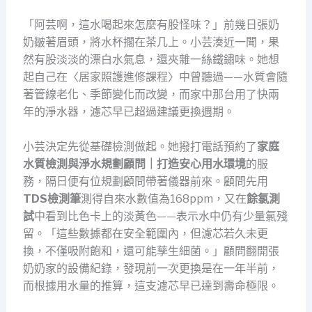
「阿芸啊，這水喝起來怎麼有股怪味？」前幾日張奶
奶皺著眉頭，將水杯擱在茶几上。小芸湊近一聞，果
然有股淡淡的漂白水氣息，還夾雜一絲鐵鏽味。她想
起自己在〈居家照護進修課程〉中曾聽過——水質會隨
著管線老化、季節變化而改變，而家中那台用了快兩
年的淨水器，濾芯早已超過建議更換週期。
小芸決定先從基礎檢測做起。她撥打電話預約了
家庭
水質檢測與淨水規劃顧問｜打造安心用水環境
的服
務，隔日便有位規劃顧問帶著儀器前來。顧問先用
TDS檢測筆
測得自來水數值為168ppm，又在
餘氯測
試
中看到比色卡上的淡黃色——表示水中仍有少量氯殘
留。「這些數據都在安全範圍內，但濾芯若久未更
換，不僅吸附飽和，還可能孳生細菌。」顧問翻開張
奶奶家的設備紀錄，發現前一次更換是在一年半前，
而根據用水量的推算，這支濾芯早已達到壽命極限。