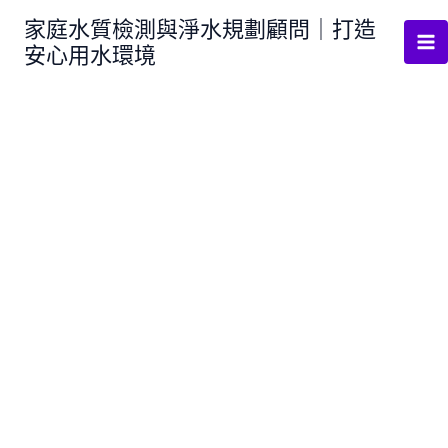
跳
家庭水質檢測與淨水規劃顧問｜打造
至
安心用水環境
主
要
內
容