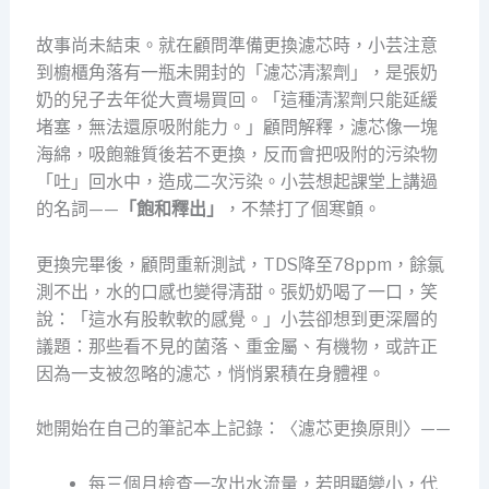
故事尚未結束。就在顧問準備更換濾芯時，小芸注意
到櫥櫃角落有一瓶未開封的「濾芯清潔劑」，是張奶
奶的兒子去年從大賣場買回。「這種清潔劑只能延緩
堵塞，無法還原吸附能力。」顧問解釋，濾芯像一塊
海綿，吸飽雜質後若不更換，反而會把吸附的污染物
「吐」回水中，造成二次污染。小芸想起課堂上講過
的名詞——
「飽和釋出」
，不禁打了個寒顫。
更換完畢後，顧問重新測試，TDS降至78ppm，餘氯
測不出，水的口感也變得清甜。張奶奶喝了一口，笑
說：「這水有股軟軟的感覺。」小芸卻想到更深層的
議題：那些看不見的菌落、重金屬、有機物，或許正
因為一支被忽略的濾芯，悄悄累積在身體裡。
她開始在自己的筆記本上記錄：〈濾芯更換原則〉——
每三個月檢查一次出水流量，若明顯變小，代