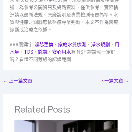
※ 本文提及之濾芯更換週期、水質檢測數值及相關建
議，為參考公開資訊及網路資料，僅供參考，實際情
況請以最新法規、原廠說明及專業檢測報告為準。水
質與健康之關聯應依醫療專業判斷，本文不作為醫療
診斷或治療之依據。
###關鍵字:
濾芯更換
、
家庭水質檢測
、
淨水規劃
、
用
水量
、
TDS
、
餘氯
、
安心用水
有 NSF 認證就一定好
嗎？看懂不同等級的認證範圍
←
上一篇文章
下一篇文章
→
Related Posts