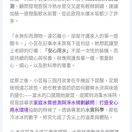
測
，顧問發現廚房冷熱水管交叉處有輕微銅鏽，建議
加裝一道樹脂軟水前置，從此飲用水連水垢都少了許
多。
「水無形而潤物，濾芯雖小，卻是守護家人的第一道
關卡。」小芸在記事本末頁寫下這句話。她想起課堂
上老師的叮囑：
「安心用水」
不是一次性的裝機，而
是持續的關心與保養。就像照護長輩一樣，需要耐
心、細心，以及對科學的尊重。
從那之後，小芸每三個月就會在手機設下提醒，定期
檢視濾芯狀態。她也教會張奶奶如何觀察水流與味道
的變化——當水的口感開始變澀、或聞到消毒水味時，
就是該尋求
家庭水質檢測與淨水規劃顧問｜打造安心
用水環境
協助的時候了。透過專業的
水質科學
，那些
冷冰冰的數字，終究化成了舌尖上的溫柔與體貼。