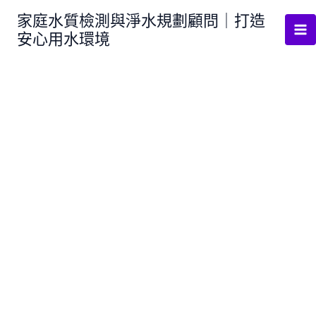
跳
家庭水質檢測與淨水規劃顧問｜打造
至
安心用水環境
主
要
內
容