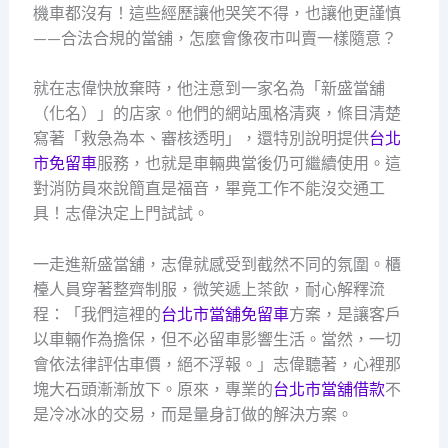
機車都沒有！這些經歷讓他哭笑不得，也讓他更謹慎
——合法合規的當舖，怎麼會像夜市叫賣一樣隨意？
就在志偉快放棄時，他注意到一家名為「新盛當舖
（化名）」的店家。他們的網站風格清爽，條目清楚
寫著「救急為本、審核透明」，還特別說明提供
台北
市免留車
服務，也就是車輛典當後仍可繼續使用。這
對消防員來說簡直是福音，畢竟工作不能沒交通工
具！志偉決定上門試試。
一走進新盛當舖，志偉就感受到截然不同的氛圍。櫃
檯人員穿著整齊制服，微笑遞上茶飲，耐心解釋流
程：「我們這裡的
台北市當舖免留車
方案，是讓客戶
以車輛作為擔保，但不必留車影響生活。當然，一切
會依法律評估車價，絕不浮報。」志偉聽著，心裡那
塊大石頭漸漸放下。原來，專業的
台北市當舖借款
不
是冷冰冰的交易，而是量身訂做的解決方案。