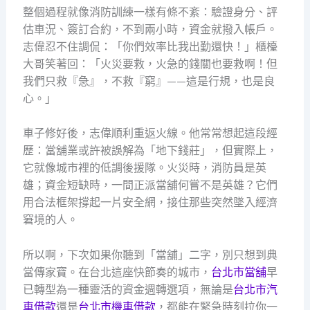
整個過程就像消防訓練一樣有條不紊：驗證身分、評
估車況、簽訂合約，不到兩小時，資金就撥入帳戶。
志偉忍不住調侃：「你們效率比我出勤還快！」櫃檯
大哥笑著回：「火災要救，火急的錢關也要救啊！但
我們只救『急』，不救『窮』——這是行規，也是良
心。」
車子修好後，志偉順利重返火線。他常常想起這段經
歷：當舖業或許被誤解為「地下錢莊」，但實際上，
它就像城市裡的低調後援隊。火災時，消防員是英
雄；資金短缺時，一間正派當舖何嘗不是英雄？它們
用合法框架撐起一片安全網，接住那些突然墜入經濟
窘境的人。
所以啊，下次如果你聽到「當舖」二字，別只想到典
當傳家寶。在台北這座快節奏的城市，
台北市當舖
早
已轉型為一種靈活的資金週轉選項，無論是
台北市汽
車借款
還是
台北市機車借款
，都能在緊急時刻拉你一