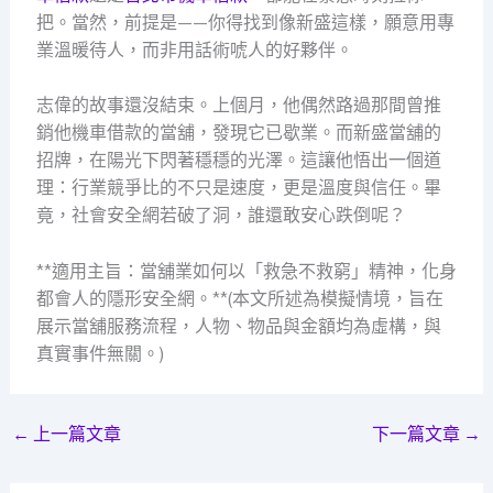
把。當然，前提是——你得找到像新盛這樣，願意用專
業溫暖待人，而非用話術唬人的好夥伴。
志偉的故事還沒結束。上個月，他偶然路過那間曾推
銷他機車借款的當舖，發現它已歇業。而新盛當舖的
招牌，在陽光下閃著穩穩的光澤。這讓他悟出一個道
理：行業競爭比的不只是速度，更是溫度與信任。畢
竟，社會安全網若破了洞，誰還敢安心跌倒呢？
**適用主旨：當舖業如何以「救急不救窮」精神，化身
都會人的隱形安全網。**(本文所述為模擬情境，旨在
展示當舖服務流程，人物、物品與金額均為虛構，與
真實事件無關。)
←
上一篇文章
下一篇文章
→