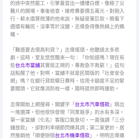
的途中突然罷工，引擎蓋冒出一縷縷白煙，像極了災
難片的開場。事後檢查，維修費要價五萬元，對剛入
行、薪水還算微薄的他來說，無疑是筆巨款。眼看下
週還有輪班，沒車等於沒腿，志偉急得像熱鍋上的螞
蟻。
「難道要去借高利貸？」志偉搖頭，他聽過太多悲
劇。這時，室友悠悠飄來一句：「你知道嗎？現在有
些
台北市當舖
其實挺正規的，專救急不救窮！」這句
話點醒了他。對啊，當舖不就是民間版的「社會安全
網」嗎？在銀行貸款曠日費時、信用卡額度不足的緊
要關頭，它就像消防栓一樣，隨時提供即時援助。
志偉開始上網搜尋，關鍵字「
台北市汽車借款
」跳出
一堆選擇，但他很快發現「同業競爭」的水有多深。
第一家當舖（化名）客服口氣急切，一直強調「三分
鐘放款」，卻對利率細節閃爍其詞；第二家更妙，居
然推銷他「順便辦個
台北市機車借款
」，明明志偉連