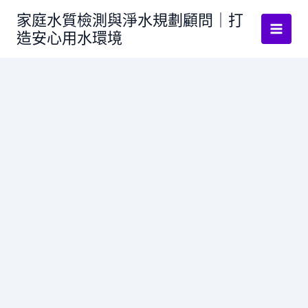
跳
家庭水質檢測與淨水規劃顧問｜打
至
造安心用水環境
主
要
內
容