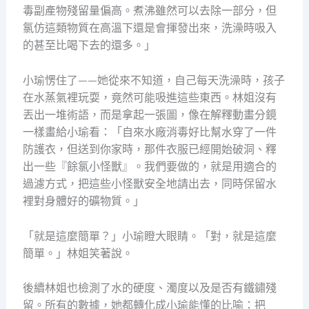
毒副產物殘留量偏高。煮沸雖然可以去除一部分，但
氯仿這類物質在高溫下還是會揮發出來，洗澡時吸入
的甚至比喝下去的還多。」
小瑜愣住了——她從來不知道，自己每天洗澡時，孩子
在水蒸氣裡玩耍，竟然可能吸進這些東西。林姐沒有
丟出一堆術語，而是拿起一張圖，像在解釋動畫分鏡
一樣畫給小瑜看：「自來水廠消毒好比幫水穿了一件
防護衣，但送到你家時，那件衣服已經開始破洞、釋
出一些『餘氯小怪獸』。我們要做的，就是用適合的
過濾方式，把這些小怪獸安全地請出去，同時保留水
裡對身體好的礦物質。」
「就是這麼簡單？」小瑜瞪大眼睛。「對，就是這麼
簡單。」林姐笑著說。
後續林姐也檢測了水的硬度、濁度以及是否有鐵鏽殘
留。所有的數據，她都轉化成小瑜能懂的比喻：把