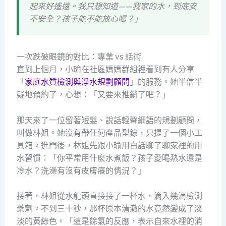
起來好遙遠。我只想知道——我家的水，到底安
不安全？孩子能不能放心喝？」
一次跌破眼鏡的對比：專業 vs 話術
直到上個月，小瑜在社區媽媽群組裡看到有人分享
「
家庭水質檢測與淨水規劃顧問
」的服務。她半信半
疑地預約了，心想：「又要來推銷了吧？」
那天來了一位留著短髮、說話輕聲細語的規劃顧問，
叫做林姐。她沒有帶任何產品型錄，只提了一個小工
具箱。進門後，林姐先跟小瑜用白話聊了聊家裡的用
水習慣：「你平常用什麼水煮飯？孩子愛喝熱水還是
冷水？洗澡有沒有皮膚癢的情況？」
接著，林姐從水龍頭直接接了一杯水，滴入幾滴檢測
藥劑。不到三十秒，那杯原本清澈的水竟然變成了淡
淡的黃綠色。「這是餘氯的反應，表示自來水裡的消