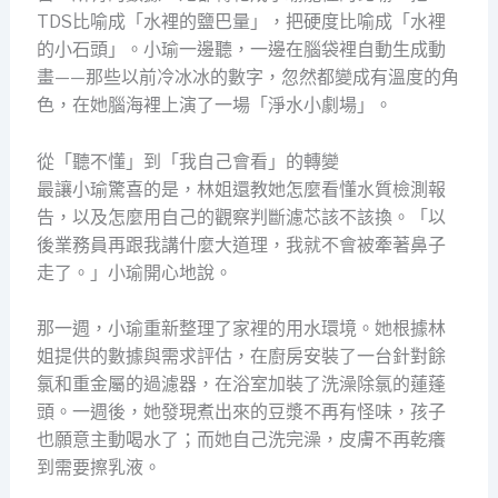
TDS比喻成「水裡的鹽巴量」，把硬度比喻成「水裡
的小石頭」。小瑜一邊聽，一邊在腦袋裡自動生成動
畫——那些以前冷冰冰的數字，忽然都變成有溫度的角
色，在她腦海裡上演了一場「淨水小劇場」。
從「聽不懂」到「我自己會看」的轉變
最讓小瑜驚喜的是，林姐還教她怎麼看懂水質檢測報
告，以及怎麼用自己的觀察判斷濾芯該不該換。「以
後業務員再跟我講什麼大道理，我就不會被牽著鼻子
走了。」小瑜開心地說。
那一週，小瑜重新整理了家裡的用水環境。她根據林
姐提供的數據與需求評估，在廚房安裝了一台針對餘
氯和重金屬的過濾器，在浴室加裝了洗澡除氯的蓮蓬
頭。一週後，她發現煮出來的豆漿不再有怪味，孩子
也願意主動喝水了；而她自己洗完澡，皮膚不再乾癢
到需要擦乳液。