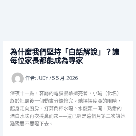
為什麼我們堅持「白話解說」？讓
每位家長都能成為專家
作者:
JUDY
/
5 5 月, 2026
深夜十一點，客廳的電腦螢幕還亮著，小瑜（化名）
終於把最後一個動畫分鏡修完。她揉揉痠澀的眼睛，
起身走向廚房，打算倒杯水喝。水龍頭一開，熟悉的
漂白水味再次撲鼻而來——這已經是這個月第三次讓她
猶豫要不要喝下去。