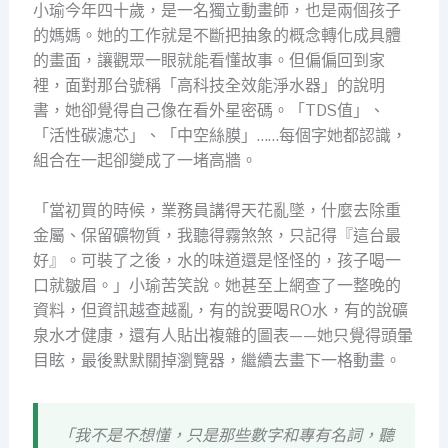
小瑜今年四十歲，是一名獨立動畫師，也是兩個孩子
的媽媽。她的工作就是不斷把抽象的概念轉化成具體
的畫面，讓觀眾一眼就能看懂故事。但偏偏回到家
裡，面對那台號稱「高科技全效能淨水器」的說明
書，她卻覺得自己像在看外星密碼。「TDS值」、
「活性碳濾芯」、「中空絲膜」……每個字她都認識，
組合在一起卻變成了一堵高牆。
「當初買的時候，業務員講得天花亂墜，什麼去除重
金屬、保留礦物質，我聽得霧煞煞，只記得『這台最
好』。可裝了之後，水的味道還是怪怪的，孩子喝一
口就皺眉。」小瑜苦笑說。她甚至上網查了一整晚的
資料，但資訊越查越亂，有的說要喝RO水，有的說礦
泉水才健康，還有人貼出複雜的圖表——她只覺得頭暈
目眩，最後默默關掉瀏覽器，繼續去畫下一格動畫。
「我不是不想懂，只是那些數字和專有名詞，聽