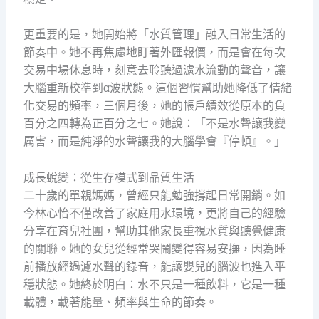
更重要的是，她開始將「水質管理」融入日常生活的
節奏中。她不再焦慮地盯著外匯報價，而是會在每次
交易中場休息時，刻意去聆聽過濾水流動的聲音，讓
大腦重新校準到α波狀態。這個習慣幫助她降低了情緒
化交易的頻率，三個月後，她的帳戶績效從原本的負
百分之四轉為正百分之七。她說：「不是水聲讓我變
厲害，而是純淨的水聲讓我的大腦學會『停頓』。」
成長蛻變：從生存模式到品質生活
二十歲的單親媽媽，曾經只能勉強撐起日常開銷。如
今林心怡不僅改善了家庭用水環境，更將自己的經驗
分享在育兒社團，幫助其他家長重視水質與聽覺健康
的關聯。她的女兒從經常哭鬧變得容易安撫，因為睡
前播放經過濾水聲的錄音，能讓嬰兒的腦波也進入平
穩狀態。她終於明白：水不只是一種飲料，它是一種
載體，載著能量、頻率與生命的節奏。