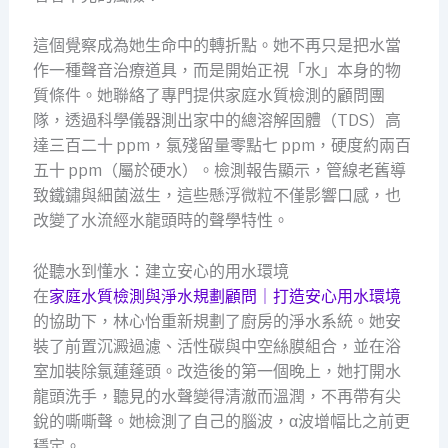
這個覺察成為她生命中的轉折點。她不再只是把水當
作一種聲音治療道具，而是開始正視「水」本身的物
質條件。她聯絡了專門提供家庭水質檢測的顧問團
隊，透過科學儀器測出家中的總溶解固體（TDS）高
達三百二十 ppm，氯殘留量零點七 ppm，硬度約兩百
五十 ppm（屬於硬水）。檢測報告顯示，管線老舊導
致鐵鏽與細菌滋生，這些懸浮微粒不僅影響口感，也
改變了水流經水龍頭時的聲學特性。
從聽水到懂水：建立安心的用水環境
在
家庭水質檢測與淨水規劃顧問｜打造安心用水環境
的協助下，林心怡重新規劃了廚房的淨水系統。她安
裝了前置沉澱過濾、活性碳與中空絲膜組合，並在浴
室加裝除氯蓮蓬頭。改造後的第一個晚上，她打開水
龍頭洗手，聽見的水聲變得清澈而溫潤，不再帶有尖
銳的嘶嘶聲。她檢測了自己的腦波，α波增幅比之前更
穩定。