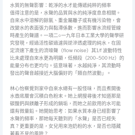
水質的無聲影響：乾淨的水才能傳遞純粹的頻率
值得注意的是，水聲的品質與水的純淨度息息相關。
自來水中溶解的餘氯、重金屬離子或有機污染物，會
改變水的表面張力與黏滯係數，進而影響水流經管線
時產生的聲譜。一項二○一九年日本工業大學的聲學研
究發現，經過活性碳過濾與逆滲透處理的純水，在固
定流速下產生的流噪聲（flow noise）其1/f 波動特性
比未處理自來水更為明顯，低頻段（200–500 Hz）的
能量分布也更均勻。這意味著，水越純淨，其流動時
發出的聲音越接近大腦偏好的「類自然波動」。
林心怡察覺到家中自來水總有一股怪味，而且煮開後
水壺底層會沉積白色粉末。她上網搜尋後才知道那是
碳酸鈣與鎂離子形成的鍋垢，而她之前飲用的水可能
還有微量鉛。她開始思考：如果水質本身已經影響了
水聲的頻率，那她每天聽到的「水聲」是否已經失
真？更重要的是，女兒用來泡奶粉的水，是否也隱藏
著看不見的風險？