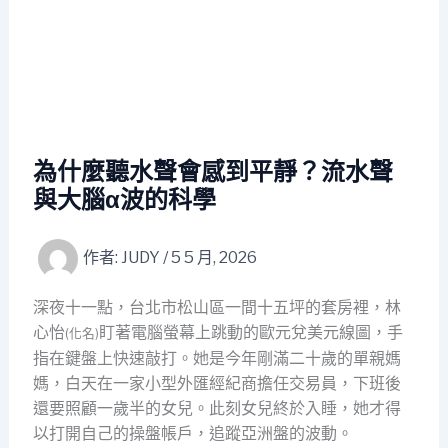
為什麼聽水聲會感到平靜？流水聲
與大腦α波的科學
作者:
JUDY
/
5 5 月, 2026
深夜十一點，台北市松山區一間十五坪的套房裡，林
心怡
盯著電腦螢幕上跳動的歐元兌美元線圖，手
(化名)
指在鍵盤上快速敲打。她是今年剛滿二十歲的單親媽
媽，白天在一家小型外匯經紀商擔任交易員，下班後
還要照顧一歲半的女兒。此刻女兒終於入睡，她才得
以打開自己的操盤帳戶，追蹤亞洲盤的波動。