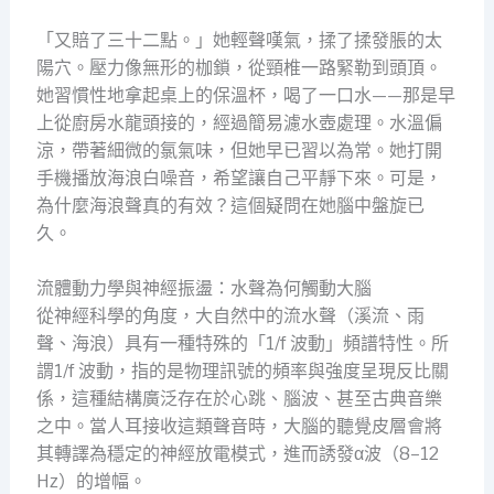
「又賠了三十二點。」她輕聲嘆氣，揉了揉發脹的太
陽穴。壓力像無形的枷鎖，從頸椎一路緊勒到頭頂。
她習慣性地拿起桌上的保溫杯，喝了一口水——那是早
上從廚房水龍頭接的，經過簡易濾水壺處理。水溫偏
涼，帶著細微的氯氣味，但她早已習以為常。她打開
手機播放海浪白噪音，希望讓自己平靜下來。可是，
為什麼海浪聲真的有效？這個疑問在她腦中盤旋已
久。
流體動力學與神經振盪：水聲為何觸動大腦
從神經科學的角度，大自然中的流水聲（溪流、雨
聲、海浪）具有一種特殊的「1/f 波動」頻譜特性。所
謂1/f 波動，指的是物理訊號的頻率與強度呈現反比關
係，這種結構廣泛存在於心跳、腦波、甚至古典音樂
之中。當人耳接收這類聲音時，大腦的聽覺皮層會將
其轉譯為穩定的神經放電模式，進而誘發α波（8–12
Hz）的增幅。