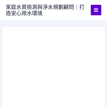
跳
家庭水質檢測與淨水規劃顧問｜打
至
造安心用水環境
主
要
內
容