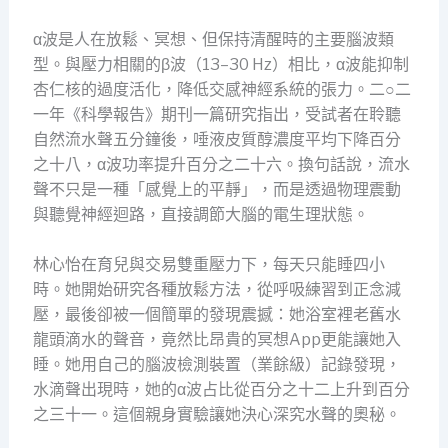
α波是人在放鬆、冥想、但保持清醒時的主要腦波類
型。與壓力相關的β波（13–30 Hz）相比，α波能抑制
杏仁核的過度活化，降低交感神經系統的張力。二○二
一年《科學報告》期刊一篇研究指出，受試者在聆聽
自然流水聲五分鐘後，唾液皮質醇濃度平均下降百分
之十八，α波功率提升百分之二十六。換句話說，流水
聲不只是一種「感覺上的平靜」，而是透過物理震動
與聽覺神經迴路，直接調節大腦的電生理狀態。
林心怡在育兒與交易雙重壓力下，每天只能睡四小
時。她開始研究各種放鬆方法，從呼吸練習到正念減
壓，最後卻被一個簡單的發現震撼：她浴室裡老舊水
龍頭滴水的聲音，竟然比昂貴的冥想App更能讓她入
睡。她用自己的腦波檢測裝置（業餘級）記錄發現，
水滴聲出現時，她的α波占比從百分之十二上升到百分
之三十一。這個親身實驗讓她決心深究水聲的奧秘。