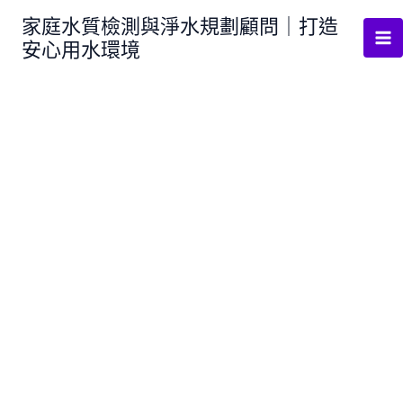
跳
家庭水質檢測與淨水規劃顧問｜打造
至
安心用水環境
主
要
內
容