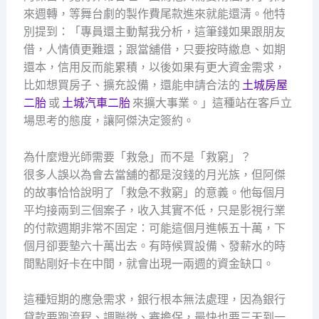
來週轉，等舞台劇的製作費尾款進來就能還清。他特
別提到：「專員還主動幫我分析，這筆錢如果跟朋友
借，人情債更難還；跟當舖借，只要按時繳息、如期
還本，信用反而能累積，以後如果有更大資金需求，
比如想買房子、擴充設備，還能申請合法的
土城房屋
二胎
或
土城汽車二胎
來擴大事業。」這種站在客戶立
場思考的態度，讓阿傑決定簽約。
為什麼燈光師需要「救急」而不是「救窮」？
很多人誤以為會去當舖的都是沒錢的月光族，但阿傑
的故事恰恰說明了「救急不救窮」的意義。他每個月
平均接兩到三個案子，收入其實不低，只是影視行業
的付款週期非常不固定：可能這個月進帳五十萬，下
個月卻要墊六十萬出去。有時候買設備、發薪水的時
間點剛好卡在中間，就會出現一兩週的資金缺口。
這種短期的應急需求，銀行根本無法處理，因為銀行
貸款要跑流程、調聯徵、審擔保，最快也要三天到一