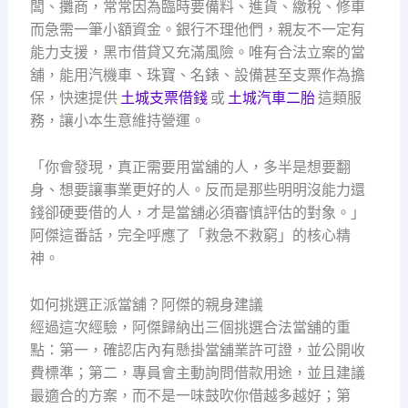
闆、攤商，常常因為臨時要備料、進貨、繳稅、修車
而急需一筆小額資金。銀行不理他們，親友不一定有
能力支援，黑市借貸又充滿風險。唯有合法立案的當
舖，能用汽機車、珠寶、名錶、設備甚至支票作為擔
保，快速提供
土城支票借錢
或
土城汽車二胎
這類服
務，讓小本生意維持營運。
「你會發現，真正需要用當舖的人，多半是想要翻
身、想要讓事業更好的人。反而是那些明明沒能力還
錢卻硬要借的人，才是當舖必須審慎評估的對象。」
阿傑這番話，完全呼應了「救急不救窮」的核心精
神。
如何挑選正派當舖？阿傑的親身建議
經過這次經驗，阿傑歸納出三個挑選合法當舖的重
點：第一，確認店內有懸掛當舖業許可證，並公開收
費標準；第二，專員會主動詢問借款用途，並且建議
最適合的方案，而不是一味鼓吹你借越多越好；第