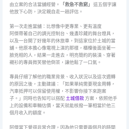
由立案的合法當舖經營。
「救急不救窮」
這五個字讓
他放下心防，決定親自走一趟評估。
第一次走進當舖：比想像中更專業、更有溫度
阿傑帶著自己的調光控制台、幾盞珍藏的舞台燈具，
以及一台開了好幾年的休旅車，到這家位於土城的當
舖。他原本擔心像電視上演的那樣，櫃檯後面坐著一
臉兇相的人，結果一走進去，明亮簡約的裝潢、穿著
襯衫的專員微笑替他倒茶，讓他鬆了一口氣。
專員仔細了解他的職業背景、收入狀況以及這次週轉
的原因之後，主動建議：「如果單純需要現金周轉，
汽車抵押可以保留使用權，不影響你接下來跑案
子。」同時也告知可以搭配
土城借款
方案，依照他手
上的設備和車輛估價，當天就能核撥一筆相當於他三
個月收入的額度。
阿傑當下覺得非常合理，因為他只需要兩個月的時間