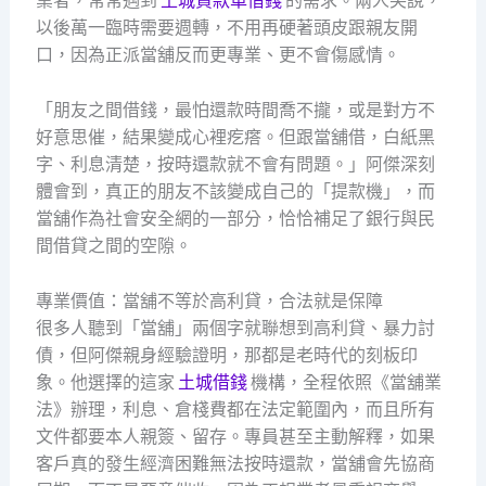
業者，常常遇到
土城貸款車借錢
的需求。兩人笑說，
以後萬一臨時需要週轉，不用再硬著頭皮跟親友開
口，因為正派當舖反而更專業、更不會傷感情。
「朋友之間借錢，最怕還款時間喬不攏，或是對方不
好意思催，結果變成心裡疙瘩。但跟當舖借，白紙黑
字、利息清楚，按時還款就不會有問題。」阿傑深刻
體會到，真正的朋友不該變成自己的「提款機」，而
當舖作為社會安全網的一部分，恰恰補足了銀行與民
間借貸之間的空隙。
專業價值：當舖不等於高利貸，合法就是保障
很多人聽到「當舖」兩個字就聯想到高利貸、暴力討
債，但阿傑親身經驗證明，那都是老時代的刻板印
象。他選擇的這家
土城借錢
機構，全程依照《當舖業
法》辦理，利息、倉棧費都在法定範圍內，而且所有
文件都要本人親簽、留存。專員甚至主動解釋，如果
客戶真的發生經濟困難無法按時還款，當舖會先協商