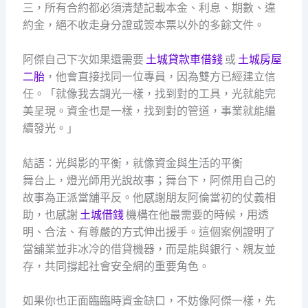
三，所有合約都必須清楚記載本金、利息、期數、違
約金，絕不收走身分證或簽本票以外的多餘文件。
阿傑自己下次如果還需要
土城貸款車借錢
或
土城房屋
二胎
，他會直接找同一位專員，因為雙方已經建立信
任。「就像我去調光一樣，找到對的工具，光就能完
美呈現。資金也是一樣，找到對的管道，事業就能繼
續發光。」
結語：光與影的平衡，就像資金與生活的平衡
舞台上，燈光師用光說故事；舞台下，阿傑用自己的
故事為正派當舖平反。他感謝朋友阿倫當初的仗義相
助，也感謝
土城借錢
機構在他最需要的時候，用透
明、合法、有尊嚴的方式伸出援手。這個案例證明了
當舖業並非冰冷的借貸機器，而是能與銀行、親友並
存，共同撐起社會安全網的重要角色。
如果你也正面臨臨時資金缺口，不妨像阿傑一樣，先