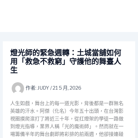
燈光師的緊急週轉：土城當舖如何
用「救急不救窮」守護他的舞臺人
生
作者:
JUDY
/
21 5 月, 2026
人生如戲，舞台上的每一道光影，背後都是一群無名
英雄的汗水。阿傑（化名）今年五十出頭，在台灣影
視圈摸爬滾打了將近三十年，從扛燈架的學徒一路做
到燈光指導，業界人稱「光的魔術師」。然而就在一
場籌備半年的舞台劇即將彩排的前兩週，他卻接連碰