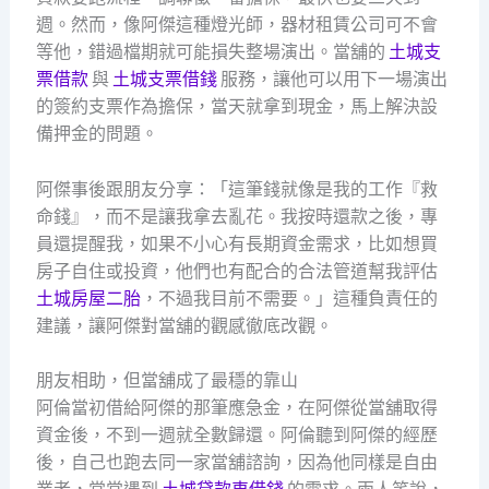
週。然而，像阿傑這種燈光師，器材租賃公司可不會
等他，錯過檔期就可能損失整場演出。當舖的
土城支
票借款
與
土城支票借錢
服務，讓他可以用下一場演出
的簽約支票作為擔保，當天就拿到現金，馬上解決設
備押金的問題。
阿傑事後跟朋友分享：「這筆錢就像是我的工作『救
命錢』，而不是讓我拿去亂花。我按時還款之後，專
員還提醒我，如果不小心有長期資金需求，比如想買
房子自住或投資，他們也有配合的合法管道幫我評估
土城房屋二胎
，不過我目前不需要。」這種負責任的
建議，讓阿傑對當舖的觀感徹底改觀。
朋友相助，但當舖成了最穩的靠山
阿倫當初借給阿傑的那筆應急金，在阿傑從當舖取得
資金後，不到一週就全數歸還。阿倫聽到阿傑的經歷
後，自己也跑去同一家當舖諮詢，因為他同樣是自由