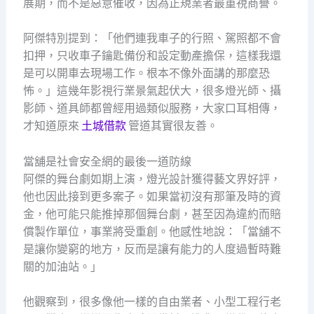
展期，而不是惡意催收，因為正規業者最重視商譽。
阿傑特別提到：「他們連我車子的行照、駕照都不會
扣押，只收車子鑰匙備份和設定動產擔保，這樣我還
是可以開車去現場工作。根本不像外面講的那麼恐
怖。」這幾年影視行業景氣起伏大，很多燈光師、攝
影師、道具師都曾經用過類似服務，大家口耳相傳，
才知道原來
土城借款
管道其實很友善。
當舖是社會安全網的最後一道防線
阿傑的舞台劇如期上演，燈光設計獲得藝文界好評，
他也因此接到更多案子。如果當初沒有那筆及時的資
金，他可能只能推掉那個舞台劇，甚至因為違約而賠
償製作單位，事業將受重創。他感性地說：「當舖不
是讓你變窮的地方，反而是讓有能力的人度過暫時難
關的加油站。」
他觀察到，很多像他一樣的自由業者、小型工程行老