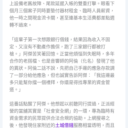
上設備老舊故障、尾款延遲入帳的雙重打擊。眼看下
個月三個案子同時要墊付器材租金、臨時人員薪資，
他一時之間現金流卡關，甚至連基本生活費都差點週
轉不過來。
「這輩子第一次想跟銀行借錢，結果因為收入不固
定、又沒有不動產作擔保，跑了三家銀行都被打
槍。」阿傑苦笑著回憶。正當他煩惱到失眠時，多年
合作的老搭檔、也是音響師的阿倫（化名）發現了他
的異狀。阿倫二話不說，先把自己手邊的應急存款調
了一部分給他應急，但也誠實告訴阿傑：「我這邊最
多只能幫你擋一個禮拜，你還是得找專業的資金管
道。」
這番話點醒了阿傑。他想起以前聽同行提過，正派經
營的當舖其實是「社會安全網」的一環，專為臨時有
資金需求的民眾提供合法合規的協助。上網搜尋之
後，他發現住家附近的
土城借錢
服務相當透明，而且