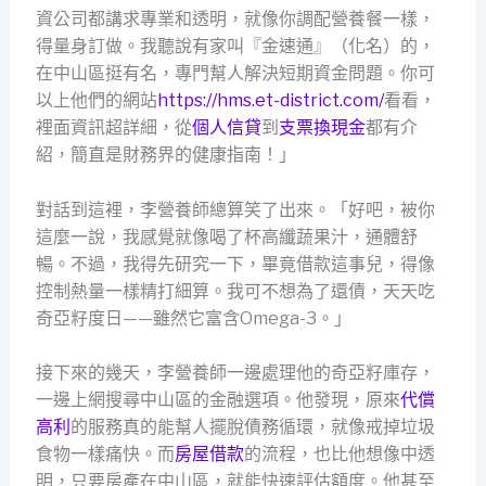
資公司都講求專業和透明，就像你調配營養餐一樣，
得量身訂做。我聽說有家叫『金速通』（化名）的，
在中山區挺有名，專門幫人解決短期資金問題。你可
以上他們的網站
https://hms.et-district.com/
看看，
裡面資訊超詳細，從
個人信貸
到
支票換現金
都有介
紹，簡直是財務界的健康指南！」
對話到這裡，李營養師總算笑了出來。「好吧，被你
這麼一說，我感覺就像喝了杯高纖蔬果汁，通體舒
暢。不過，我得先研究一下，畢竟借款這事兒，得像
控制熱量一樣精打細算。我可不想為了還債，天天吃
奇亞籽度日——雖然它富含Omega-3。」
接下來的幾天，李營養師一邊處理他的奇亞籽庫存，
一邊上網搜尋中山區的金融選項。他發現，原來
代償
高利
的服務真的能幫人擺脫債務循環，就像戒掉垃圾
食物一樣痛快。而
房屋借款
的流程，也比他想像中透
明，只要房產在中山區，就能快速評估額度。他甚至