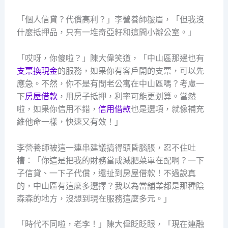
「個人信貸？代償高利？」李營養師皺眉，「但我沒
什麼抵押品，只有一堆奇亞籽和這間小辦公室。」
「哎呀，你傻啦？」陳大偉笑道，「中山區那邊也有
支票換現金
的服務，如果你有客戶開的支票，可以先
應急。不然，你不是有間老公寓在中山區嗎？考慮一
下
房屋借款
，用房子抵押，利率可能更划算。當然
啦，如果你信用不錯，
信用借款
也是選項，就像補充
維他命一樣，快速又有效！」
李營養師被這一連串建議搞得頭昏腦脹，忍不住吐
槽：「你這是把我的財務當成減肥菜單在配啊？一下
子信貸、一下子代償，還扯到房屋借款！不過說真
的，中山區有這麼多選擇？我以為當舖業都是那種陰
森森的地方，沒想到現在服務這麼多元。」
「時代不同啦，老李！」陳大偉眨眨眼，「現在連融