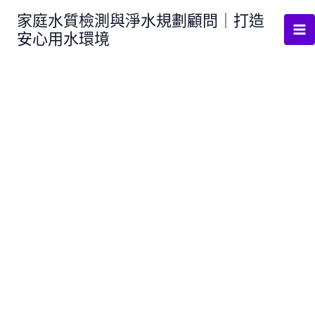
跳
家庭水質檢測與淨水規劃顧問｜打造
至
安心用水環境
主
要
內
容