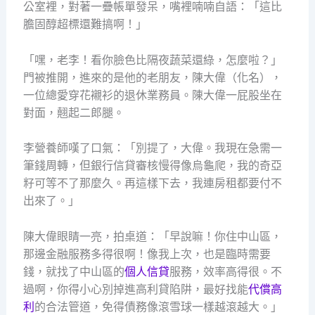
公室裡，對著一疊帳單發呆，嘴裡喃喃自語：「這比
膽固醇超標還難搞啊！」
「嘿，老李！看你臉色比隔夜蔬菜還綠，怎麼啦？」
門被推開，進來的是他的老朋友，陳大偉（化名），
一位總愛穿花襯衫的退休業務員。陳大偉一屁股坐在
對面，翹起二郎腿。
李營養師嘆了口氣：「別提了，大偉。我現在急需一
筆錢周轉，但銀行信貸審核慢得像烏龜爬，我的奇亞
籽可等不了那麼久。再這樣下去，我連房租都要付不
出來了。」
陳大偉眼睛一亮，拍桌道：「早說嘛！你住中山區，
那邊金融服務多得很啊！像我上次，也是臨時需要
錢，就找了中山區的
個人信貸
服務，效率高得很。不
過啊，你得小心別掉進高利貸陷阱，最好找能
代償高
利
的合法管道，免得債務像滾雪球一樣越滾越大。」