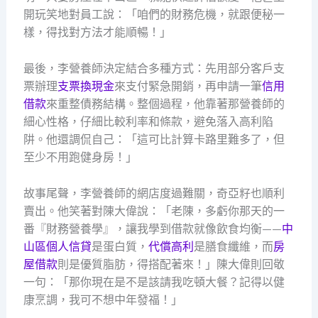
開玩笑地對員工說：「咱們的財務危機，就跟便秘一
樣，得找對方法才能順暢！」
最後，李營養師決定結合多種方式：先用部分客戶支
票辦理
支票換現金
來支付緊急開銷，再申請一筆
信用
借款
來重整債務結構。整個過程，他靠著那營養師的
細心性格，仔細比較利率和條款，避免落入高利陷
阱。他還調侃自己：「這可比計算卡路里難多了，但
至少不用跑健身房！」
故事尾聲，李營養師的網店度過難關，奇亞籽也順利
賣出。他笑著對陳大偉說：「老陳，多虧你那天的一
番『財務營養學』，讓我學到借款就像飲食均衡——
中
山區個人信貸
是蛋白質，
代償高利
是膳食纖維，而
房
屋借款
則是優質脂肪，得搭配著來！」陳大偉則回敬
一句：「那你現在是不是該請我吃頓大餐？記得以健
康烹調，我可不想中年發福！」