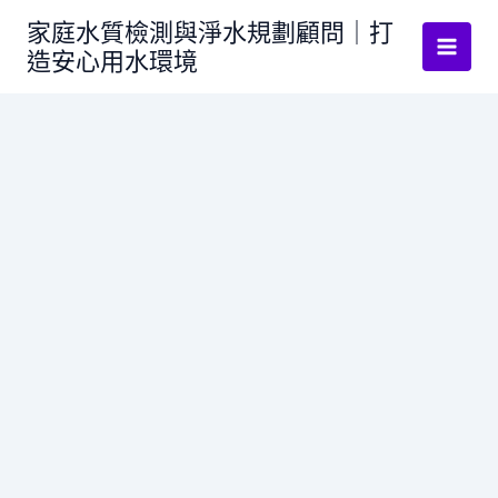
跳
家庭水質檢測與淨水規劃顧問｜打
至
造安心用水環境
主
要
內
容