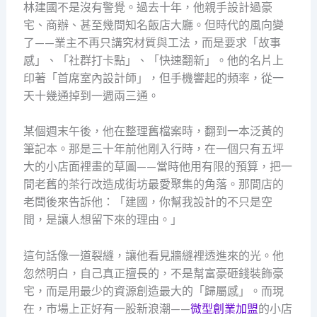
林建國不是沒有警覺。過去十年，他親手設計過豪
宅、商辦、甚至幾間知名飯店大廳。但時代的風向變
了——業主不再只講究材質與工法，而是要求「故事
感」、「社群打卡點」、「快速翻新」。他的名片上
印著「首席室內設計師」，但手機響起的頻率，從一
天十幾通掉到一週兩三通。
某個週末午後，他在整理舊檔案時，翻到一本泛黃的
筆記本。那是三十年前他剛入行時，在一個只有五坪
大的小店面裡畫的草圖——當時他用有限的預算，把一
間老舊的茶行改造成街坊最愛聚集的角落。那間店的
老闆後來告訴他：「建國，你幫我設計的不只是空
間，是讓人想留下來的理由。」
這句話像一道裂縫，讓他看見牆縫裡透進來的光。他
忽然明白，自己真正擅長的，不是幫富豪砸錢裝飾豪
宅，而是用最少的資源創造最大的「歸屬感」。而現
在，市場上正好有一股新浪潮——
微型創業加盟
的小店