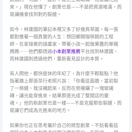
來。」現在他懂了，創業也是——不是把資源堆滿，而
是讓機會找到對的裂縫。
如今，林建國的筆記本裡又多了好幾頁草圖。每一張
都對應著一個真實的人生：想回鄉開咖啡館的工程
師、在家接案的插畫家、帶著小孩一起做果醬的單親
媽媽⋯⋯他們都透過
小本創業推薦
平台找到林建國，
而林建國則透過他們，重新看見設計的本質。
有人問他，都快退休的年紀了，為什麼不輕鬆點？他
指著牆上那張茶行老照片說：「你看這面牆，當初裂
了一條縫，我沒補起來，反而在旁邊鑲了一塊玻璃
磚，讓光能穿進來。結果那道光成了整間店的靈
魂。」他的新創業也是一樣——不是克服那些裂縫，而
是讓它們成為光進來的地方。
如果你也正在思考屬於自己的微型創業，不妨看看這