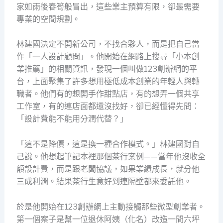
家如雨後春筍般冒出，這些業主預算有限，卻最需要
專業的空間規劃。
林建國決定不開新公司，不找合夥人，而是把自己當
作「一人設計顧問」。他開始在網路上搜尋「小本創
業推薦」的相關資訊，發現一個叫做123創辦網的平
台，上面聚集了許多想用極低成本創業的年輕人與轉
職者。他們有的想開手作甜點店，有的想弄一個共享
工作室，有的連店面都還沒找好，卻已經懂得先問：
「設計費能不能用分潤代替？」
「這不是降價，這是換一種合作模式。」林建國對自
己說。他想起筆記本裡那個茶行案例——當年他沒收全
額設計費，而是跟老闆協議，如果業績成長，就分他
三成利潤。結果茶行生意好到連隔壁都來委託他。
於是他開始在123創辦網上主動接觸那些微型創業者。
第一個案子是幫一位退休阿姨（化名）改造一間六坪