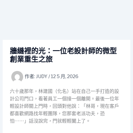
牆縫裡的光：一位老設計師的微型
創業重生之旅
作者:
JUDY
/
12 5 月, 2026
六十歲那年，林建國（化名）站在自己一手打造的設
計公司門口，看著員工一個接一個離開。最後一位年
輕設計師關上門時，回頭對他說：「林哥，現在客戶
都喜歡網路找年輕團隊，您那套老派功夫，恐
怕⋯⋯」話沒說完，門就輕輕闔上了。