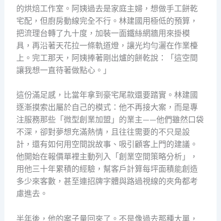
的烘焙工作室。阿姨過去是家庭主婦，想做手工餅乾
宅配，但廚房動線完全不行。林建國用極低的預算，
把流理台轉了九十度，加裝一面鐵絲網牆用來掛模
具，再沿著天花拉一條軌道燈，讓光均勻灑在作業檯
上。完工那天，阿姨捧著剛出爐的餅乾說：「這空間
讓我想一直待著做點心。」
這份滿足感，比當年拿到豪宅尾款還要踏實。林建國
逐漸摸索出屬於自己的模式：他不再接大案，而是專
注服務那些「微型創業加盟」的業主——他們雖然口袋
不深，卻對夢想充滿熱情，且往往需要的不只是設
計，還有如何用空間說故事、吸引顧客上門的建議。
他開始在報價單裡主動列入「創業空間策略分析」，
用他三十年累積的經驗，幫客戶計算每坪面積能創造
多少來客數，甚至連招牌字體與路過視線的夾角都考
慮進去。
半年後，他的案子量回來了。不是像過去那種大單，