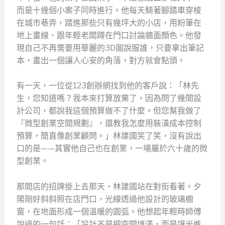
而是十幾個小案子同時進行。他每天騎著腳踏車穿梭
在城市巷弄，踏進那些只有幾坪大的小店，用粉筆在
地上畫線、跟年輕老闆蹲在門口討論牆面顏色。他發
現自己不再需要用華麗的3D圖說服誰，只要拿出筆記
本，畫出一個讓人心安的角落，對方就會點頭。
有一天，一位從123創辦網找到他的客戶說：「林先
生，您知道嗎？我本來打算放棄了，因為問了幾間設
計公司，都說我這個預算做不了什麼。但您幫我做了
『微型創業空間規劃』，還教我怎麼用裝潢成本控制
預算，簡直像創業顧問。」林建國笑了笑，沒有說出
口的是——其實他自己也在創業，一場屬於六十歲的微
型創業。
那間店的招牌掛上去那天，林建國站在對街看著。夕
陽剛好斜斜照在店門口，光線透過他設計的玻璃櫥
窗，在地面形成一個溫暖的圓弧。他想起年輕時師傅
說過的一句話：「設計不是把空間填滿，而是讓光進