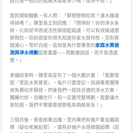
這比買一個月的瓶裝水還省多少嗎？差快十倍！」
里民開始騷動。有人問：「那塑膠微粒呢？濾水器濾
得掉嗎？」陳里長立刻回應：「問得好！好的淨水系
統，比如逆滲透或活性碳搭配超濾，可以有效過濾塑
膠微粒。但前提是你得先知道你家水質特性，否則買
錯濾心，等於白搭。這就是為什麼專業的
家庭水質檢
測與淨水規劃
這麼重要——用數據說話，而不是憑感
覺。」
會議結束時，陳里長宣布了一個大膽計畫：「我要發
起『里民水質普查』，每戶只要登記，就請專業團隊
來免費初步篩檢。然後我們一起找合適的淨水方案，
團購也好，自購也行，但一定要完整規劃。我要讓大
家知道，我們不需要靠塑膠瓶來偽裝安全！」
三個月後，普查結果出爐。里內果然有幾戶重金屬超
標（疑似老舊鉛管），還有好幾戶水塔細菌超標（因