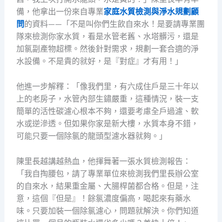
備，他拿出一份來自專業
家庭水質檢測與淨水規劃顧
問
的資料——「不是叫你們生飲自來水！是要請專業團
隊來檢測你家水質，看是水管老舊、水塔髒污，還是
加氯副產物超標。然後針對需求，規劃一套合適的淨
水設備。不是貴的就好，是『對症』才有用！」
他進一步解釋：「像我們里，有六成住戶是三十年以
上的老房子，水管內部生鏽嚴重，這種情況，裝一支
簡單的活性碳濾心根本不夠，還要考慮全戶過濾、軟
水或逆滲透。但如果你家是新大樓，水質本身不錯，
可能只要一個除氯的龍頭型濾水器就夠。」
陳里長越講越熱血，他揮舞著一張水質檢測報告：
「我自掏腰包，請了專業單位來檢測我們里長辦公室
的自來水，結果重金屬、大腸桿菌都合格。但是，注
意，這個『但是』！餘氯濃度偏高，喝起來有藥水
味。只要加裝一個除氯濾心，問題就解決。你們知道