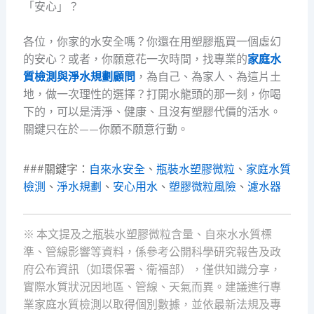
「安心」？
各位，你家的水安全嗎？你還在用塑膠瓶買一個虛幻
的安心？或者，你願意花一次時間，找專業的
家庭水
質檢測與淨水規劃顧問
，為自己、為家人、為這片土
地，做一次理性的選擇？打開水龍頭的那一刻，你喝
下的，可以是清淨、健康、且沒有塑膠代價的活水。
關鍵只在於——你願不願意行動。
###關鍵字：
自來水安全
、
瓶裝水塑膠微粒
、
家庭水質
檢測
、
淨水規劃
、
安心用水
、
塑膠微粒風險
、
濾水器
※ 本文提及之瓶裝水塑膠微粒含量、自來水水質標
準、管線影響等資料，係參考公開科學研究報告及政
府公布資訊（如環保署、衛福部），僅供知識分享，
實際水質狀況因地區、管線、天氣而異。建議進行專
業家庭水質檢測以取得個別數據，並依最新法規及專