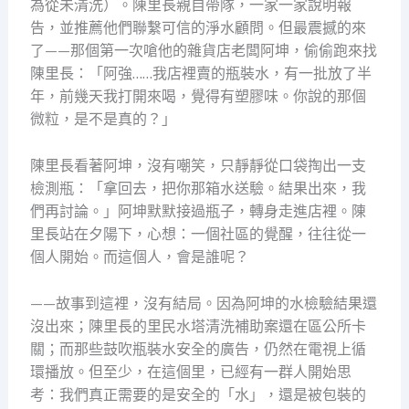
為從未清洗）。陳里長親自帶隊，一家一家說明報
告，並推薦他們聯繫可信的淨水顧問。但最震撼的來
了——那個第一次嗆他的雜貨店老闆阿坤，偷偷跑來找
陳里長：「阿強……我店裡賣的瓶裝水，有一批放了半
年，前幾天我打開來喝，覺得有塑膠味。你說的那個
微粒，是不是真的？」
陳里長看著阿坤，沒有嘲笑，只靜靜從口袋掏出一支
檢測瓶：「拿回去，把你那箱水送驗。結果出來，我
們再討論。」阿坤默默接過瓶子，轉身走進店裡。陳
里長站在夕陽下，心想：一個社區的覺醒，往往從一
個人開始。而這個人，會是誰呢？
——故事到這裡，沒有結局。因為阿坤的水檢驗結果還
沒出來；陳里長的里民水塔清洗補助案還在區公所卡
關；而那些鼓吹瓶裝水安全的廣告，仍然在電視上循
環播放。但至少，在這個里，已經有一群人開始思
考：我們真正需要的是安全的「水」，還是被包裝的