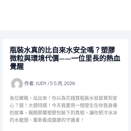
瓶裝水真的比自來水安全嗎？塑膠
微粒與環境代價——一位里長的熱血
覺醒
作者:
JUDY
/
5 5 月, 2026
各位鄉親，站出來！你以為花錢買瓶裝水就是買到安
心？錯！大錯特錯！今天我要用一個發生在你我身邊
的故事，揭開那層塑膠包裝下的真相。讓你把冷冰冰
的水龍頭，重新看成健康的守護者！