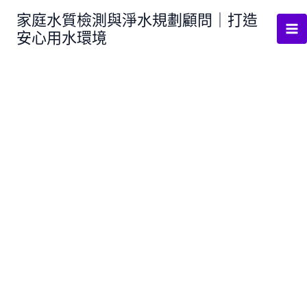
跳
家庭水質檢測與淨水規劃顧問｜打造
至
安心用水環境
主
要
內
容