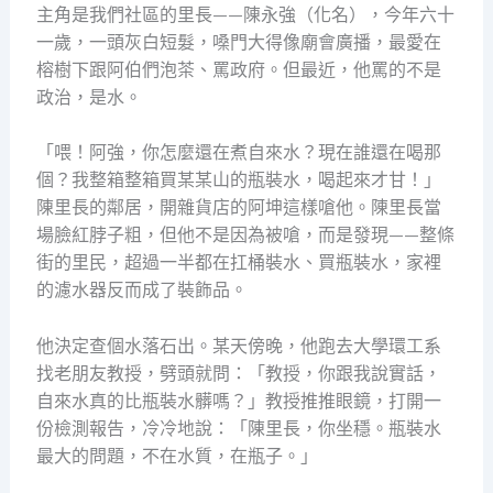
主角是我們社區的里長——陳永強（化名），今年六十
一歲，一頭灰白短髮，嗓門大得像廟會廣播，最愛在
榕樹下跟阿伯們泡茶、罵政府。但最近，他罵的不是
政治，是水。
「喂！阿強，你怎麼還在煮自來水？現在誰還在喝那
個？我整箱整箱買某某山的瓶裝水，喝起來才甘！」
陳里長的鄰居，開雜貨店的阿坤這樣嗆他。陳里長當
場臉紅脖子粗，但他不是因為被嗆，而是發現——整條
街的里民，超過一半都在扛桶裝水、買瓶裝水，家裡
的濾水器反而成了裝飾品。
他決定查個水落石出。某天傍晚，他跑去大學環工系
找老朋友教授，劈頭就問：「教授，你跟我說實話，
自來水真的比瓶裝水髒嗎？」教授推推眼鏡，打開一
份檢測報告，冷冷地說：「陳里長，你坐穩。瓶裝水
最大的問題，不在水質，在瓶子。」