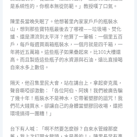
是系統性的，你根本無從防範。」教授嘆了口氣。
陳里長當晚失眠了。他想著里內家家戶戶的瓶裝水
山，想到那些寶特瓶最後去了哪裡——垃圾場、焚化
爐、還是漂流到太平洋？他算了一筆帳：一個里五百
戶，每戶每週買兩箱瓶裝水，一個月就是四千箱，一
年將近五萬箱。這些瓶子如果疊起來，比101大樓還
高。而且製造這些瓶子的水資源與石油，遠比直接喝
自來水多上數倍。
隔天，他召集里民大會，站在講台上，拿起麥克風，
聲音嘶啞卻激動：「各位阿伯、阿姨！我們被廣告騙
了幾十年！瓶裝水不是神水，它帶著塑膠的詛咒！我
們花大錢買水，卻讓自己的身體當塑膠回收場，還把
環境搞得一團糟！」
台下有人喊：「啊不然要怎麼辦？自來水管線那麼
舊，我上次打開水龍頭，水是黃的！」陳里長早有準