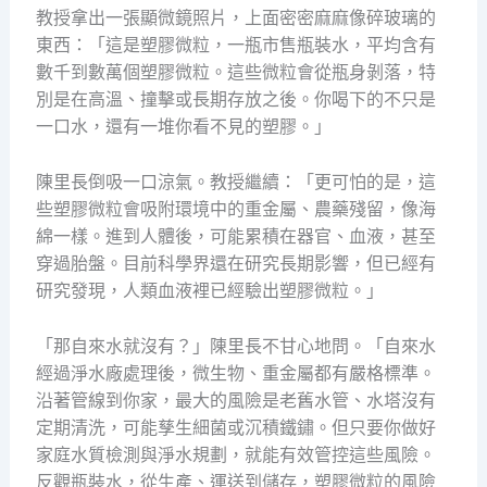
教授拿出一張顯微鏡照片，上面密密麻麻像碎玻璃的
東西：「這是塑膠微粒，一瓶市售瓶裝水，平均含有
數千到數萬個塑膠微粒。這些微粒會從瓶身剝落，特
別是在高溫、撞擊或長期存放之後。你喝下的不只是
一口水，還有一堆你看不見的塑膠。」
陳里長倒吸一口涼氣。教授繼續：「更可怕的是，這
些塑膠微粒會吸附環境中的重金屬、農藥殘留，像海
綿一樣。進到人體後，可能累積在器官、血液，甚至
穿過胎盤。目前科學界還在研究長期影響，但已經有
研究發現，人類血液裡已經驗出塑膠微粒。」
「那自來水就沒有？」陳里長不甘心地問。「自來水
經過淨水廠處理後，微生物、重金屬都有嚴格標準。
沿著管線到你家，最大的風險是老舊水管、水塔沒有
定期清洗，可能孳生細菌或沉積鐵鏽。但只要你做好
家庭水質檢測與淨水規劃，就能有效管控這些風險。
反觀瓶裝水，從生產、運送到儲存，塑膠微粒的風險