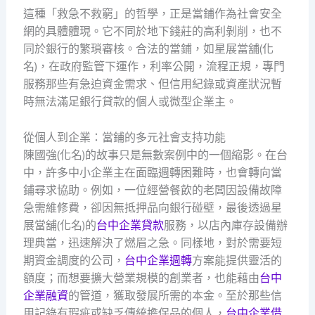
這種「救急不救窮」的哲學，正是當鋪作為社會安全
網的具體體現。它不同於地下錢莊的高利剝削，也不
同於銀行的繁瑣審核。合法的當鋪，如星展當舖(化
名)，在政府監管下運作，利率公開，流程正規，專門
服務那些有急迫資金需求、但信用紀錄或資產狀況暫
時無法滿足銀行貸款的個人或微型企業主。
從個人到企業：當鋪的多元社會支持功能
陳國強(化名)的故事只是無數案例中的一個縮影。在台
中，許多中小企業主在面臨週轉困難時，也會轉向當
鋪尋求協助。例如，一位經營餐飲的老闆因設備故障
急需維修費，卻因無抵押品向銀行碰壁，最後透過星
展當舖(化名)的
台中企業貸款
服務，以店內庫存設備辦
理典當，迅速解決了燃眉之急。同樣地，對於需要短
期資金調度的公司，
台中企業週轉
方案能提供靈活的
額度；而想要擴大營業規模的創業者，也能藉由
台中
企業融資
的管道，獲取發展所需的本金。至於那些信
用記錄有瑕疵或缺乏傳統擔保品的個人，
台中企業借