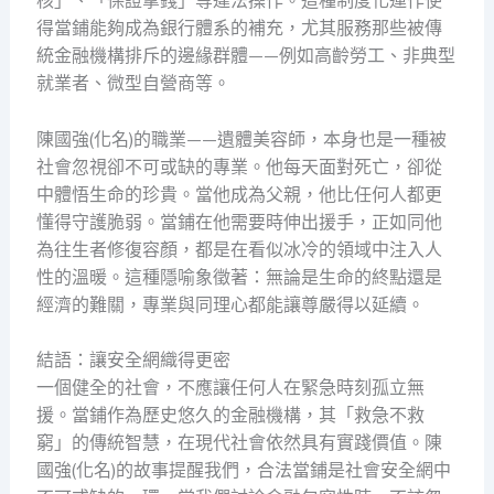
核」、「保證拿錢」等違法操作。這種制度化運作使
得當鋪能夠成為銀行體系的補充，尤其服務那些被傳
統金融機構排斥的邊緣群體——例如高齡勞工、非典型
就業者、微型自營商等。
陳國強(化名)的職業——遺體美容師，本身也是一種被
社會忽視卻不可或缺的專業。他每天面對死亡，卻從
中體悟生命的珍貴。當他成為父親，他比任何人都更
懂得守護脆弱。當鋪在他需要時伸出援手，正如同他
為往生者修復容顏，都是在看似冰冷的領域中注入人
性的溫暖。這種隱喻象徵著：無論是生命的終點還是
經濟的難關，專業與同理心都能讓尊嚴得以延續。
結語：讓安全網織得更密
一個健全的社會，不應讓任何人在緊急時刻孤立無
援。當鋪作為歷史悠久的金融機構，其「救急不救
窮」的傳統智慧，在現代社會依然具有實踐價值。陳
國強(化名)的故事提醒我們，合法當鋪是社會安全網中