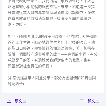
不可或缺的一環。當我們討論金融包容性時，不該忽
略這些微小卻關鍵的服務節點。未來，若能進一步提
升當鋪從業人員的專業訓練與消費者保護機制，並透
過真實故事的傳播消除偏見，這張安全網將織得更
密、更暖。
如今，陳國強(化名)的孩子已康復，他依然每天在殯儀
館的工作室裡，細心地為往生者化上最後的妝容。他
的胸口口袋裡，那隻懷錶依然滴滴答答走著，彷彿在
訴說一個關於守護與尊重的故事——這個故事裡，有父
親對兒子的愛，有遺體美容師對生命的敬重，也有一
間當鋪對社會責任的承擔。
(本案例經當事人同意分享，部分為虛擬情節如有雷同
純屬巧合)
←
上一篇文章
下一篇文章
→