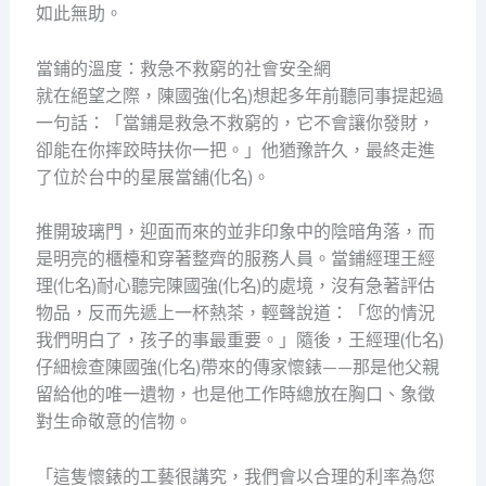
如此無助。
當鋪的溫度：救急不救窮的社會安全網
就在絕望之際，陳國強(化名)想起多年前聽同事提起過
一句話：「當鋪是救急不救窮的，它不會讓你發財，
卻能在你摔跤時扶你一把。」他猶豫許久，最終走進
了位於台中的星展當舖(化名)。
推開玻璃門，迎面而來的並非印象中的陰暗角落，而
是明亮的櫃檯和穿著整齊的服務人員。當鋪經理王經
理(化名)耐心聽完陳國強(化名)的處境，沒有急著評估
物品，反而先遞上一杯熱茶，輕聲說道：「您的情況
我們明白了，孩子的事最重要。」隨後，王經理(化名)
仔細檢查陳國強(化名)帶來的傳家懷錶——那是他父親
留給他的唯一遺物，也是他工作時總放在胸口、象徵
對生命敬意的信物。
「這隻懷錶的工藝很講究，我們會以合理的利率為您