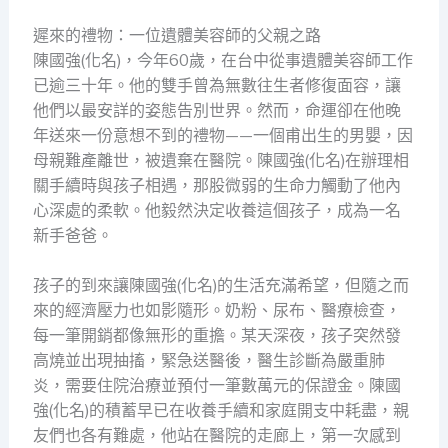
遲來的禮物：一位遺體美容師的父親之路
陳國強(化名)，今年60歲，在台中從事遺體美容師工作
已逾三十年。他的雙手曾為無數往生者修復面容，讓
他們以最安詳的姿態告別世界。然而，命運卻在他晚
年送來一份意想不到的禮物——一個甫出生的男嬰，因
母親難產離世，被遺棄在醫院。陳國強(化名)在辦理相
關手續時與孩子相遇，那股微弱的生命力觸動了他內
心深處的柔軟。他毅然決定收養這個孩子，成為一名
新手爸爸。
孩子的到來讓陳國強(化名)的生活充滿希望，但隨之而
來的經濟壓力也如影隨形。奶粉、尿布、醫療檢查，
每一筆開銷都像無形的重擔。某天深夜，孩子突然發
高燒並出現抽搐，緊急送醫後，醫生診斷為嚴重肺
炎，需要住院治療並預付一筆數萬元的保證金。陳國
強(化名)的積蓄早已在收養手續和家庭開支中耗盡，親
友們也各有難處，他站在醫院的走廊上，第一次感到