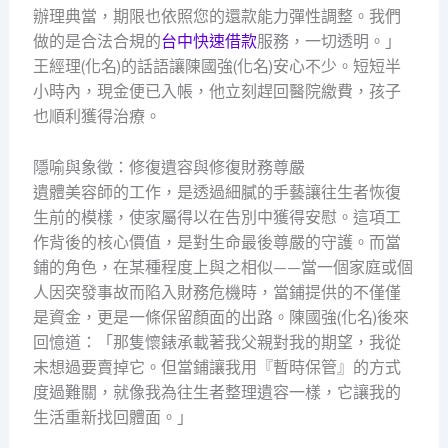
辦理典當，期限也依照您的還款能力彈性調整。我們
做的是合法合規的
台中快速借款
服務，一切透明。」
王經理(化名)的話語讓陳國強(化名)安心不少。短短半
小時內，現金便已入帳，他立刻趕回醫院繳費，孩子
也順利獲得治療。
隱喻與象徵：修復遺容與修復財務尊嚴
遺體美容師的工作，是透過細膩的手藝讓往生者恢復
生前的模樣，使家屬得以在告別中獲得安慰。這項工
作背後的核心價值，是對生命最後尊嚴的守護。而當
鋪的角色，在某種程度上與之相似——當一個家庭或個
人因突發事故而陷入財務危機時，當鋪提供的不僅僅
是資金，更是一條保留顏面的出路。陳國強(化名)後來
回憶道：「那隻懷錶承載著我父親對我的期望，我從
未想過要賣掉它。但當鋪讓我用『暫時保管』的方式
度過難關，就像我為往生者整理遺容一樣，它讓我的
生活重新找回體面。」