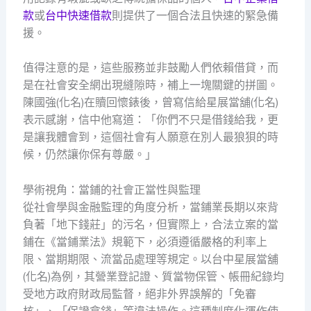
款
或
台中快速借款
則提供了一個合法且快速的緊急備
援。
值得注意的是，這些服務並非鼓勵人們依賴借貸，而
是在社會安全網出現縫隙時，補上一塊關鍵的拼圖。
陳國強(化名)在贖回懷錶後，曾寫信給星展當舖(化名)
表示感謝，信中他寫道：「你們不只是借錢給我，更
是讓我體會到，這個社會有人願意在別人最狼狽的時
候，仍然讓你保有尊嚴。」
學術視角：當鋪的社會正當性與監理
從社會學與金融監理的角度分析，當鋪業長期以來背
負著「地下錢莊」的污名，但實際上，合法立案的當
鋪在《當鋪業法》規範下，必須遵循嚴格的利率上
限、當期期限、流當品處理等規定。以台中星展當舖
(化名)為例，其營業登記證、質當物保管、帳冊紀錄均
受地方政府財政局監督，絕非外界誤解的「免審