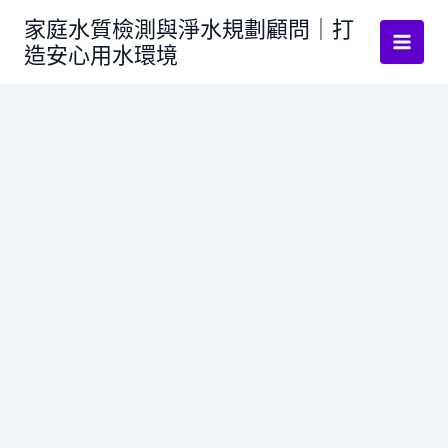
跳
家庭水質檢測與淨水規劃顧問｜打
至
造安心用水環境
主
要
內
容