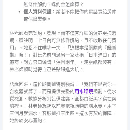
無條件解約？違約金怎麼算？
個人資料保護
：業者不能把你的電話賣給房仲
或保險業務。
林老師看完契約，發現上面不僅有詳細的濾芯更換週
期，還註明「七日內可無條件解約，且不收取任何費
用」。她忍不住噗哧一笑：「這根本是網購的『鑑賞
期』嘛！」對比先前問過另一家號稱「日本進口」的
廠商，對方只口頭講「保固兩年」，連張紙都沒有，
林老師頓時覺得自己差點踩進大坑。
話說回來，這位顧問還特別強調：「我們不是賣你一
台機器就算了，而是提供完整的
用水環境
規劃。從水
質檢測、數據分析到設備建議，全都白紙黑字寫在契
約裡。」林老師想起以前買電視購物的濾水壺，用了
三個月就漏水，客服還推三阻四。這次有契約保障，
她終於安心簽約。