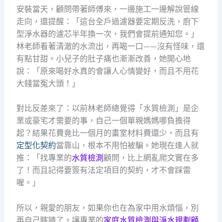
安裝當天，顧問帶著師傅來，一邊施工一邊解說管線
走向，還提醒：「這台全戶過濾器要定期反洗，廚下
型淨水器的濾芯半年換一次，我們會提前通知您。」
林老師看著清澈的水流出，再喝一口——沒有怪味，還
有點甘甜。小兒子的肚子痛也漸漸改善，她開心地
說：「原來喝好水真的會讓人心情變好，而且不用花
大錢當冤大頭！」
對比反差來了：以前林老師總覺得「水質檢測」是企
業或豪宅才需要的事，自己一個單親媽媽哪負擔得
起？結果花費竟比一個月的畫室材料費還少，而且有
定型化契約
當靠山，根本不用怕被騙。她現在逢人就
推：「找專業的
水質檢測
顧問，比上網亂爬文實在多
了！而且記得要簽有法定項目的契約，才不會踩雷
喔。」
所以，親愛的朋友，如果你也在為家中用水煩惱，別
再自己瞎猜了。讓專業的
家庭水質檢測與淨水規劃顧