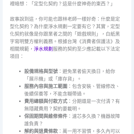
裡暗想：「定型化契約？這是什麼神奇的東西？」
故事說到這，你可能也跟林老師一樣好奇：什麼是定
型化契約？為什麼淨水規劃一定要有它？其實，定型
化契約就像是你跟業者之間的「遊戲規則」，白紙黑
字寫明雙方權利義務。根據台灣《消費者保護法》及
相關規範，
淨水規劃
服務的契約至少應記載以下法定
項目：
設備規格與型號
：避免業者偷天換日，給你
「展示機」或「庫存貨」。
服務內容與施工範圍
：包含安裝、管線修改、
後續保養等，不能含糊帶過。
費用總額與付款方式
：分期還是一次付清？有
無隱藏費用？契約要載明。
保固期間與維修條件
：濾芯多久換？機器故障
誰負責？
解約與退費條款
：萬一用不習慣，多久內可以