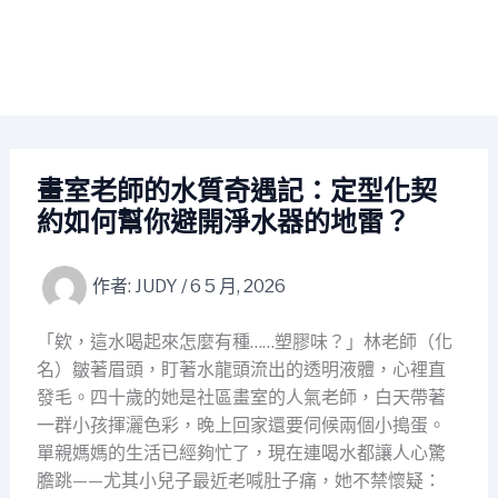
畫室老師的水質奇遇記：定型化契
約如何幫你避開淨水器的地雷？
作者:
JUDY
/
6 5 月, 2026
「欸，這水喝起來怎麼有種……塑膠味？」林老師（化
名）皺著眉頭，盯著水龍頭流出的透明液體，心裡直
發毛。四十歲的她是社區畫室的人氣老師，白天帶著
一群小孩揮灑色彩，晚上回家還要伺候兩個小搗蛋。
單親媽媽的生活已經夠忙了，現在連喝水都讓人心驚
膽跳——尤其小兒子最近老喊肚子痛，她不禁懷疑：