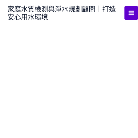
跳
家庭水質檢測與淨水規劃顧問｜打造
至
安心用水環境
主
要
內
容