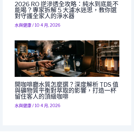
2026 RO 逆滲透全攻略：純水到底能不
能喝？專家拆解 5 大濾水迷思，教你選
對守護全家人的淨水器
水與健康
/
10 4 月, 2026
開咖啡廳水質怎麼選？深度解析 TDS 值
與礦物質平衡對萃取的影響，打造一杯
留住客人的頂級咖啡
水與健康
/
10 4 月, 2026