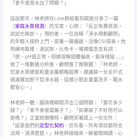
「會不會是水出了問題？」
話說那天，林老師在Line群組看到鄰居分享了一篇
〈
家庭水質檢測
〉的文章，心想：「反正免費檢測，
試試也無妨。」預約後，一位自稱「淨水規劃顧問」
的年輕人按鈴上門，提著一箱儀器，活像CSI探員。他
熟練地取樣、滴試劑、比色卡，嘴裡還念念有詞：
「嗯，pH值正常，但總溶解固體偏高，氯味殘留……」
做了一堆數據分析後，顧問推了推眼鏡：「林老師，
您家水質硬度和重金屬都略超標，建議裝一台全戶式
過濾器加廚下型淨水器，這樣小朋友畫畫洗手、喝水
都安心。」
林老師一聽，腦袋裡瞬間浮出三個問題：「要花多少
錢？」「會不會被當盤子？」「如果裝了不好用可以
退嗎？」正當她猶豫時，顧問笑著遞上一份文件：
「這是我們的
定型化契約
，您先看，所有項目都符合
法規，清清楚楚。」林老師接過來，瞇著眼細讀，心