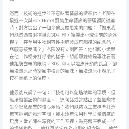
然而，技術的進步並不意味著情感的標準化。老陳在
最近一次與Box Hotel 寵物生命藝廊的營運顧問討論
時，對方提出了一個令他反覆思索的問題：「如果我
們能透過雷射掃描與3D列印，複製出小燈生前的骨骼
模型，甚至用生物相容性樹脂製成可觸摸的紀念品，
您願意接受嗎？」老陳沒有立刻回答。他想起小燈趴
在他工作檯旁打呼嚕的樣子，想起那雙總是專注看著
他組裝齒輪的眼睛。3D列印可以還原骨頭的長度，卻
無法還原那時空氣中松香的氣味，無法還原小燈爪子
按在圖紙上的溫度。
他最後只說了一句：「技術可以創造精準的環境，但
無法複製記憶的濕度。」這句話或許點出了整個寵物
生命紀念產業的核心矛盾：我們能夠以工業標準打造
無可挑剔的物理空間，卻永遠無法用科學丈量情感的
尺度。當老陳在深夜的工作室裡，點亮那座完成一半
的燈塔模型——他打算將它作為小燈的紀念碑——他並