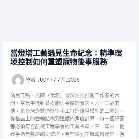
當燈塔工藝遇見生命紀念：精準環
境控制如何重塑寵物後事服務
作者:
JUDY
/
7 7 月, 2026
清晨五點，老陳（化名）習慣性地推開工作室的木
門，空氣中混雜著松脂與金屬的氣味。六十三歲的
他，是台灣少數仍堅持手工打造燈塔模型的工藝師，
從基座上的齒輪結構到透鏡的角度計算，每一個細節
都必須符合航標工程學會的工業標準。三十年來，他
經手過無數座縮尺燈塔，有些陳列在航海博物館，有