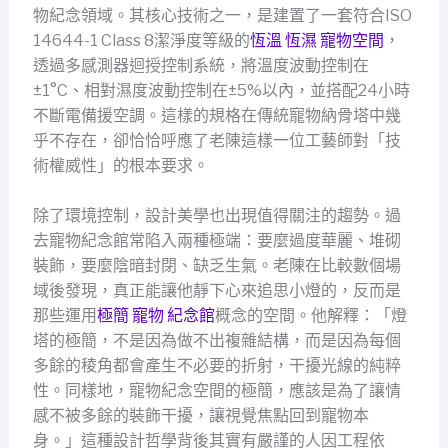
物紀念領域。其核心技術之一，是建置了一套符合ISO
14644-1 Class 8潔淨度等級的
恆溫 恆濕 寵物空間
，
透過多感測器迴授控制系統，將溫度波動控制在
±1°C、相對濕度波動控制在±5%以內，並搭配24小時
不斷電備援空調。這樣的規格在傳統寵物納骨塔中幾
乎不存在，卻恰恰呼應了老陳這樣一位工藝師對「技
術權威性」的根本要求。
除了環境控制，設計美學也出現值得關注的趨勢。過
去寵物紀念館常陷入兩種極端：要麼過度華麗、堆砌
裝飾，要麼陰暗封閉、缺乏生氣。老陳在比較數個場
域後發現，真正能讓他靜下心來追思小燈的，反而是
那些運用
極簡 寵物 紀念館
概念的空間。他解釋：「燈
塔的極簡，不是因為做不出複雜結構，而是因為每個
多餘的稜角都會產生不必要的折射，干擾光線的純粹
性。同樣地，寵物紀念空間的極簡，應該是為了讓情
感不被多餘的裝飾干擾，讓視覺焦點回到寵物本
身。」這種設計哲學背後其實有嚴謹的人因工程依