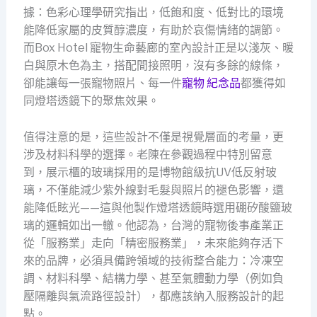
據：色彩心理學研究指出，低飽和度、低對比的環境
能降低家屬的皮質醇濃度，有助於哀傷情緒的調節。
而Box Hotel 寵物生命藝廊的室內設計正是以淺灰、暖
白與原木色為主，搭配間接照明，沒有多餘的線條，
卻能讓每一張寵物照片、每一件
寵物 紀念品
都獲得如
同燈塔透鏡下的聚焦效果。
值得注意的是，這些設計不僅是視覺層面的考量，更
涉及材料科學的選擇。老陳在參觀過程中特別留意
到，展示櫃的玻璃採用的是博物館級抗UV低反射玻
璃，不僅能減少紫外線對毛髮與照片的褪色影響，還
能降低眩光——這與他製作燈塔透鏡時選用硼矽酸鹽玻
璃的邏輯如出一轍。他認為，台灣的寵物後事產業正
從「服務業」走向「精密服務業」，未來能夠存活下
來的品牌，必須具備跨領域的技術整合能力：冷凍空
調、材料科學、結構力學、甚至氣體動力學（例如負
壓隔離與氣流路徑設計），都應該納入服務設計的起
點。