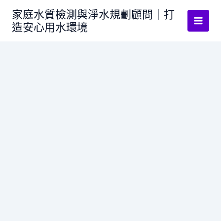
跳
家庭水質檢測與淨水規劃顧問｜打
至
造安心用水環境
主
要
內
容