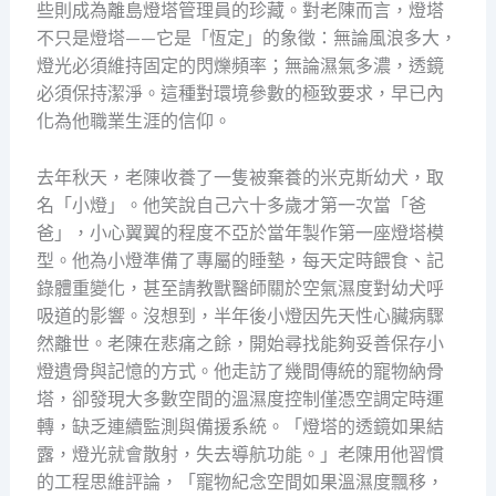
些則成為離島燈塔管理員的珍藏。對老陳而言，燈塔
不只是燈塔——它是「恆定」的象徵：無論風浪多大，
燈光必須維持固定的閃爍頻率；無論濕氣多濃，透鏡
必須保持潔淨。這種對環境參數的極致要求，早已內
化為他職業生涯的信仰。
去年秋天，老陳收養了一隻被棄養的米克斯幼犬，取
名「小燈」。他笑說自己六十多歲才第一次當「爸
爸」，小心翼翼的程度不亞於當年製作第一座燈塔模
型。他為小燈準備了專屬的睡墊，每天定時餵食、記
錄體重變化，甚至請教獸醫師關於空氣濕度對幼犬呼
吸道的影響。沒想到，半年後小燈因先天性心臟病驟
然離世。老陳在悲痛之餘，開始尋找能夠妥善保存小
燈遺骨與記憶的方式。他走訪了幾間傳統的寵物納骨
塔，卻發現大多數空間的溫濕度控制僅憑空調定時運
轉，缺乏連續監測與備援系統。「燈塔的透鏡如果結
露，燈光就會散射，失去導航功能。」老陳用他習慣
的工程思維評論，「寵物紀念空間如果溫濕度飄移，