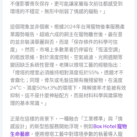
不僅影響骨灰保存，更可能讓家屬每次前往都感受到
環境的不穩定，無形中削弱了情感的錨點。」
這個現象並非個案。根據2024年台灣寵物後事服務產
業趨勢報告，超過六成的飼主在寵物離世後，最在意
的並非裝潢華麗與否，而是「保存條件的科學可信
度」。然而，市場上多數業者仍停留在「恆溫空調」
的粗放思維，對於濕度控制、空氣過濾、光照週期等
變因缺乏系統性管理。老陳以燈塔工藝的經驗指出：
「燈塔的燈室必須維持相對濕度低於55%，透鏡才不
會霧化；同理，骨灰或毛髮這類有機殘留物，在溫度
24°C、濕度50%±3%的環境下，降解速率才能被有效
抑制。這不是什麼神秘配方，而是材料科學與建築物
理的基本常識。」
正是在這樣的背景下，一種融合「工業標準」與「情
感設計」的新型態服務開始浮現。例如
Box Hotel 寵物
生命藝廊
，便將燈塔工藝中對環境參數的執著導入寵