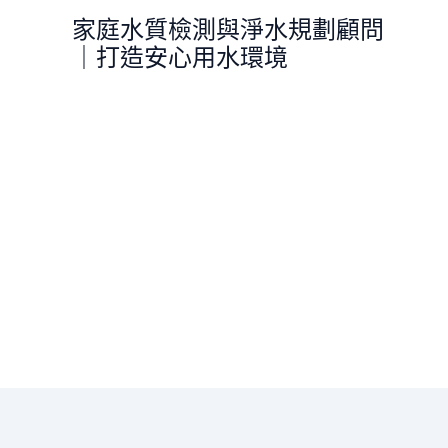
跳
家庭水質檢測與淨水規劃顧問
至
｜打造安心用水環境
主
要
內
容