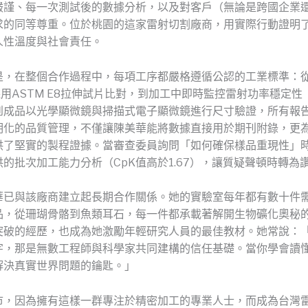
嚴謹、每一次測試後的數據分析，以及對客戶（無論是跨國企業
求的同等尊重。位於桃園的這家雷射切割廠商，用實際行動證明
人性溫度與社會責任。
是，在整個合作過程中，每項工序都嚴格遵循公認的工業標準：
採用ASTM E8拉伸試片比對，到加工中即時監控雷射功率穩定性
再到成品以光學顯微鏡與掃描式電子顯微鏡進行尺寸驗證，所有報
明化的品質管理，不僅讓陳美華能將數據直接用於期刊附錄，更
供了堅實的製程證據。當審查委員詢問「如何確保樣品重現性」
的批次加工能力分析（CpK值高於1.67），讓質疑聲頓時轉為
華已與該廠商建立起長期合作關係。她的實驗室每年都有數十件
品，從珊瑚骨骼到魚類耳石，每一件都承載著解開生物礦化奧秘
突破的經歷，也成為她激勵年輕研究人員的最佳教材。她常說：
字，那是無數工程師與科學家共同建構的信任基礎。當你學會讀
解決真實世界問題的鑰匙。」
市，因為擁有這樣一群專注於精密加工的專業人士，而成為台灣