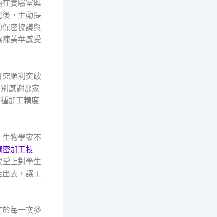
須在實驗室與
況後，主動提
的保密協議與
讓陳美華感受
研究順利突破
她特別感謝那家
這種加工精度
。生物學家不
精密加工技
課堂上對學生
走出去，讓工
在於每一次參