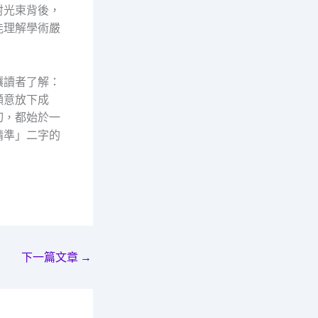
射光束背後，
能理解學術嚴
讓讀者了解：
願意放下成
切，都始於一
精準」二字的
下一篇文章
→