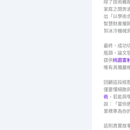
除了技術難
家庭之間奔
出「以學術
智慧財產權
到冰冷機械
最終，成功
瓶頸，論文發表
提供
桃園雷
唯有具備嚴
回顧這段經
僅要懂細胞
術
，若能與
說：「當你
業標準為你
這則真實故