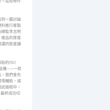
控。這些條件
看到一篇討論
材料進行客製
術總監李志明
：樣品的厚度
嚴謹的態度讓
貼的ISO
設備——一款
品，我們會先
環境輔助，減
測試過程中，
，最終成功切