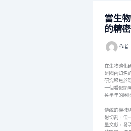
當生物
的精密
作者:
在生物礦化
是國內知名
研究聚焦於
一個看似簡
達半年的困
傳統的機械
射切割，但
量文獻，發