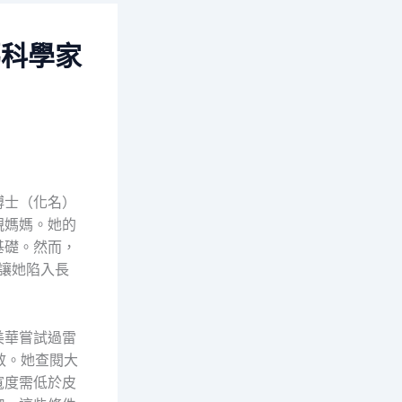
媽科學家
博士（化名）
親媽媽。她的
基礎。然而，
讓她陷入長
美華嘗試過雷
效。她查閱大
寬度需低於皮