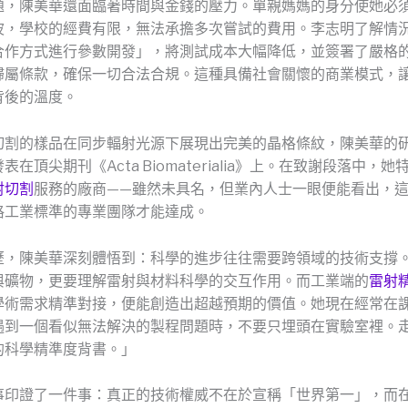
題，陳美華還面臨著時間與金錢的壓力。單親媽媽的身分使她必
波，學校的經費有限，無法承擔多次嘗試的費用。李志明了解情
合作方式進行參數開發」，將測試成本大幅降低，並簽署了嚴格
歸屬條款，確保一切合法合規。這種具備社會關懷的商業模式，
背後的溫度。
切割的樣品在同步輻射光源下展現出完美的晶格條紋，陳美華的
在頂尖期刊《Acta Biomaterialia》上。在致謝段落中，
射切割
服務的廠商——雖然未具名，但業內人士一眼便能看出，
格工業標準的專業團隊才能達成。
歷，陳美華深刻體悟到：科學的進步往往需要跨領域的技術支撐
與礦物，更要理解雷射與材料科學的交互作用。而工業端的
雷射
學術需求精準對接，便能創造出超越預期的價值。她現在經常在
遇到一個看似無法解決的製程問題時，不要只埋頭在實驗室裡。
的科學精準度背書。」
事印證了一件事：真正的技術權威不在於宣稱「世界第一」，而