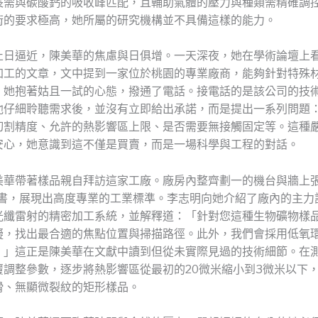
長需與碳酸鈣的吸收峰匹配，且輔助氣體的壓力與種類需精確調
術的要求極高，她所屬的研究機構並不具備這樣的能力。
止日逼近，陳美華的焦慮與日俱增。一天深夜，她在學術論壇上
加工的文章，文中提到一家位於桃園的專業廠商，能夠針對特殊
。她抱著姑且一試的心態，撥通了電話。接電話的是該公司的技
他仔細聆聽需求後，並沒有立即給出承諾，而是提出一系列問題
切割精度、允許的熱影響區上限、是否需要無接觸固定等。這種
安心，她意識到這不僅是買賣，而是一場科學與工程的對話。
美華帶著樣品親自拜訪這家工廠。廠房內整齊劃一的機台與牆上張
證證書，展現出高度專業的工業標準。李志明向她介紹了廠內的主力
光纖雷射的精密加工系統，並解釋道：「針對您這種生物礦物樣
擬，找出最合適的焦點位置與掃描路徑。此外，我們會採用低氧
。」這正是陳美華在文獻中讀到但從未實際見過的技術細節。在
覆調整參數，逐步將熱影響區從最初的20微米縮小到3微米以下
滑、無顯微裂紋的矩形樣品。