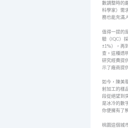
數調整時的
科學家）需
務也能充滿
值得一提的
驗（IQC）
±1%），
查。這種透
研究經費提
示了廠商提供
如今，陳美
射加工的樣
段從絕望到
是冰冷的數
你便擁有了
桃園這個城