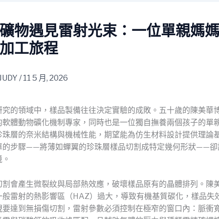
礦物遇見雷射光束：一位單親媽
加工旅程
JUDY
/
11 5 月, 2026
研究的領域中，樣品製備往往決定實驗的成敗。五十歲的陳美華
的軟體動物礦化機制專家，同時也是一位獨自撫養兩個孩子的單
珍珠層的奈米結構與機械性能，期望能為仿生材料設計提供理論
單的步驟——將薄如蟬翼的珍珠層樣品切割成特定幾何形狀——卻
境。
切割會產生微裂紋與局部熱效應，破壞樣品原有的晶體排列。陳
一般雷射的熱影響區（HAZ）過大，導致有機基質碳化，樣品失
現要達到無損傷切割，雷射參數必須控制在極窄的窗口內：脈衝