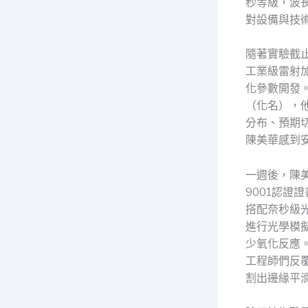
秒等級，波
對設備與技
隨著實驗截
工業級雷射
化參數開發
（化名），
分布、預期
陳美華感到
一週後，陳
9001認
搭配奈秒級
進行光學模
少氧化反應
工程師們反
割出邊緣平