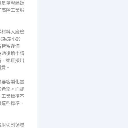
還是單親媽媽
了高階工業服
從材料入廠檢
（誤差小於
告皆留存備
為她後續申請
時，她直接出
讚賞。
需要客製化雷
的希望。而那
「工業標準不
懂這些標準，
雷射切割領域