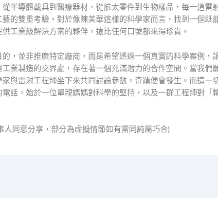
。從半導體載具到醫療器材，從航太零件到生物樣品，每一道雷
工藝的雙重考驗。對於像陳美華這樣的科學家而言，找到一個既
提供工業級解決方案的夥伴，遠比任何口號都來得珍貴。
目的，並非推廣特定廠商，而是希望透過一個真實的科學案例，
與工業製造的交界處，存在著一個充滿潛力的合作空間。當我們
學家與雷射工程師坐下來共同討論參數，奇蹟便會發生。而這一
的電話，始於一位單親媽媽對科學的堅持，以及一群工程師對「
當事人同意分享，部分為虛擬情節如有雷同純屬巧合)