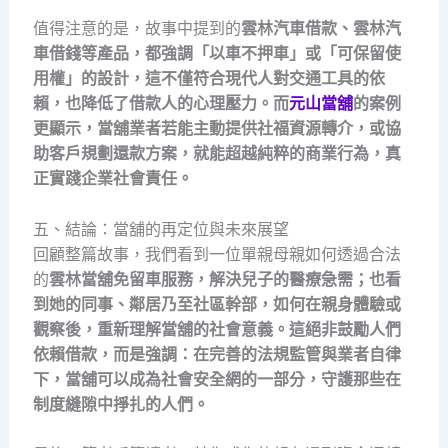
值得注意的是，故事中提到的
雲林汽車借款、
雲林汽
車借錢等產品，都強調「以車不押車」或「可保留使
用權」的設計，這不僅符合現代人對交通工具的依
賴，也降低了借款人的心理壓力。而
元山當舖
的案例
更顯示，當舖業者若能主動提供社福資源轉介，或協
助客戶規劃還款方案，就能超越純粹的商業行為，真
正實踐企業社會責任。
五、結論：當舖的再定位與未來展望
回顧整篇故事，我們看到一位單親母親如何透過合法
的
雲林當舖免留車服務，解決兒子的醫療急需；也看
到她的同事、鄰居乃至社區幹部，如何在親身體驗或
觀察後，重新理解當舖的社會意義。這絕非鼓勵人們
依賴借款，而是強調：在完善的法規監管與業者自律
下，當舖可以成為社會安全網的一部分，守護那些在
制度縫隙中掙扎的人們。