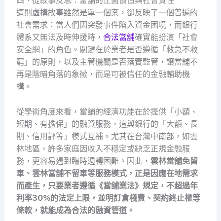
四、從故事反思：當舖的正面價值與社會責任
這則虛構故事雖然是單一個案，卻反映了一個普遍的
社會需求：當人們因突發事件陷入資金困境，而銀行
體系又無法及時伸援時，
合法當舖
確實能扮演「社會
安全網」的角色。關鍵在於業者是否遵循「救急不救
窮」的原則，以及主管機關是否落實監管，讓當舖不
再是陰暗角落的象徵，而是可被信任的金融輔助機
構。
從學術角度來看，當舖的經濟功能在於提供「小額、
短期、有擔保」的融資服務，這與銀行的「大額、長
期、信用評等」模式互補。尤其在台灣中南部，如雲
林地區，許多家庭因收入不穩定或缺乏正規金融服
務，更容易遇到臨時週轉困難。因此，
雲林當舖免留
車、
雲林當舖不留車等服務模式，正是因應在地需求
而產生，只要業者遵循《當舖業法》規定，不超過年
利率30%的法定上限，並明訂倉棧費、契約終止權等
條款，就能成為合法的融資管道。