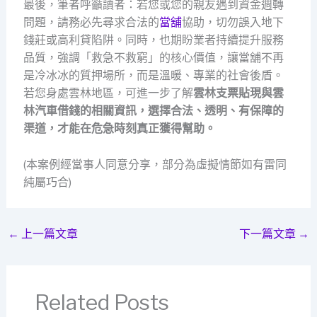
最後，筆者呼籲讀者：若您或您的親友遇到資金週轉
問題，請務必先尋求合法的
當舖
協助，切勿誤入地下
錢莊或高利貸陷阱。同時，也期盼業者持續提升服務
品質，強調「救急不救窮」的核心價值，讓當舖不再
是冷冰冰的質押場所，而是溫暖、專業的社會後盾。
若您身處雲林地區，可進一步了解
雲林支票貼現與
雲
林汽車借錢的相關資訊，選擇合法、透明、有保障的
渠道，才能在危急時刻真正獲得幫助。
(本案例經當事人同意分享，部分為虛擬情節如有雷同
純屬巧合)
←
上一篇文章
下一篇文章
→
Related Posts