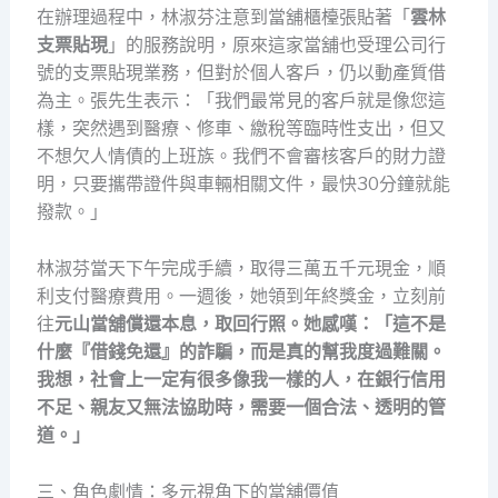
在辦理過程中，林淑芬注意到當舖櫃檯張貼著「
雲林
支票貼現
」的服務說明，原來這家當舖也受理公司行
號的支票貼現業務，但對於個人客戶，仍以動產質借
為主。張先生表示：「我們最常見的客戶就是像您這
樣，突然遇到醫療、修車、繳稅等臨時性支出，但又
不想欠人情債的上班族。我們不會審核客戶的財力證
明，只要攜帶證件與車輛相關文件，最快30分鐘就能
撥款。」
林淑芬當天下午完成手續，取得三萬五千元現金，順
利支付醫療費用。一週後，她領到年終獎金，立刻前
往
元山當舖償還本息，取回行照。她感嘆：「這不是
什麼『借錢免還』的詐騙，而是真的幫我度過難關。
我想，社會上一定有很多像我一樣的人，在銀行信用
不足、親友又無法協助時，需要一個合法、透明的管
道。」
三、角色劇情：多元視角下的當舖價值