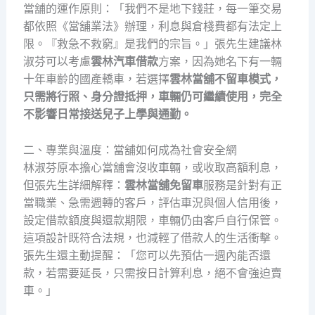
當舖的運作原則：「我們不是地下錢莊，每一筆交易
都依照《當舖業法》辦理，利息與倉棧費都有法定上
限。『救急不救窮』是我們的宗旨。」張先生建議林
淑芬可以考慮
雲林汽車借款
方案，因為她名下有一輛
十年車齡的國產轎車，若選擇
雲林當舖不留車模式，
只需將行照、身分證抵押，車輛仍可繼續使用，完全
不影響日常接送兒子上學與通勤。
二、專業與溫度：當舖如何成為社會安全網
林淑芬原本擔心當舖會沒收車輛，或收取高額利息，
但張先生詳細解釋：
雲林當舖免留車
服務是針對有正
當職業、急需週轉的客戶，評估車況與個人信用後，
設定借款額度與還款期限，車輛仍由客戶自行保管。
這項設計既符合法規，也減輕了借款人的生活衝擊。
張先生還主動提醒：「您可以先預估一週內能否還
款，若需要延長，只需按日計算利息，絕不會強迫賣
車。」