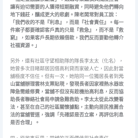
讓有迫切需要的人獲得短期融資，同時避免他們轉向
地下錢莊，釀成更大的悲劇。陳老闆常對員工說：
「我們收的不是『利息』，而是『社會責任』。每一
件案子都要確認客戶真的只是『救急』，而不是『救
窮』，如果客戶長期依賴借款，我們反而要勸他轉介
社福資源。」
另外，還有社區守望相助隊的隊長李太太（化名），
她曾多次目睹鄰居因借高利貸而家破人亡，因此對當
舖極度不信任。但有一次，她陪同一位獨居長者到
元
山當舖辦理
雲林支票貼現，發現長者因家裡熱水器故
障急需維修費，當舖不但沒有趁機抬高利息，反而協
助長者聯絡社會局申請急難救助。李太太從此改變看
法，甚至在自己的社區關懷據點，主動向居民推薦合
法的當舖管道，強調「先確認是否立案，再評估利息
是否合理」。