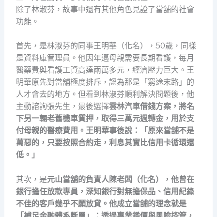
除了林淑芬，故事中還有其他角色見證了當舖的社會
功能。
首先，是林淑芬的同事王明華（化名），50歲，同樣
是資料庫管理員。他因年邁母親需要長期看護，每月
醫藥費與看護工資高達兩萬多元，經濟壓力巨大。王
明華原先對當舖極度排斥，認為那是「窮途末路」的
人才會去的地方。但看到林淑芬順利解決問題後，他
主動諮詢張先生，最後選擇
雲林汽車借錢方案，將名
下另一輛老舊機車質押，取得三萬元週轉金，用於支
付母親的醫療費用。王明華事後說：「原來當舖不是
萬惡的，只要按照合約走，利息其實比信用卡循環還
低。」
其次，是
元山當舖的負責人陳老闆（化名），他曾在
銀行擔任放款專員，深知銀行對無擔保品、信用紀錄
不佳的客戶幾乎不願放貸。他成立當舖的理念就是
「補足金融體系斷層」：透過專業鑑價與風險控管，