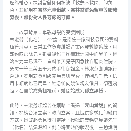
歷為軸心，探討當舖如何扮演「救急不救窮」的角
色，並展現在
雲林汽車借款
、
雲林當舖免留車等服務
背後，那份對人性尊嚴的守護。
一、故事背景：單親母親的突發困境
林淑芬（化名），42歲，是南投一家科技公司的資料
庫管理員，日常工作負責維護企業內部數據系統，月
薪約四萬餘元。離婚後獨自撫養就讀國中的兒子，經
濟壓力本已沉重，豈料某天兒子因急性盲腸炎住院，
急需一筆三萬五千元的手術保證金。林淑芬翻遍銀行
戶頭，發現薪資剛繳完房貸與學費，僅剩八千元，信
用卡額度也已用盡。她急忙向幾位親友借貸，卻遭婉
拒。在醫院繳費櫃檯前，她開始感到孤立無援。
此時，林淑芬想起曾在網路上看過「
元山當舖
」的資
訊，標榜合法立案、政府立案，且提供多樣化的融資
方式。她鼓起勇氣撥打電話，接聽的業務專員張先生
（化名）語氣溫和，耐心聽完她的狀況後，主動說明