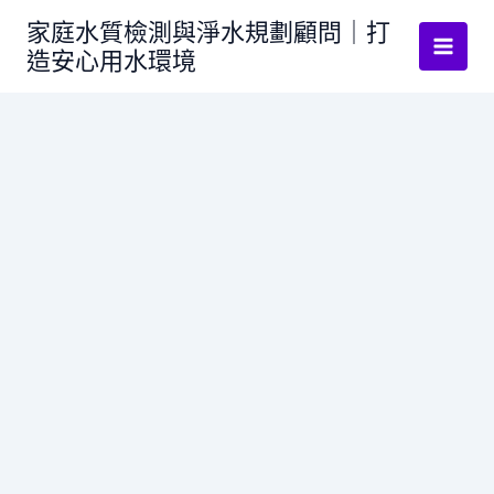
跳
家庭水質檢測與淨水規劃顧問｜打
至
造安心用水環境
主
要
內
容