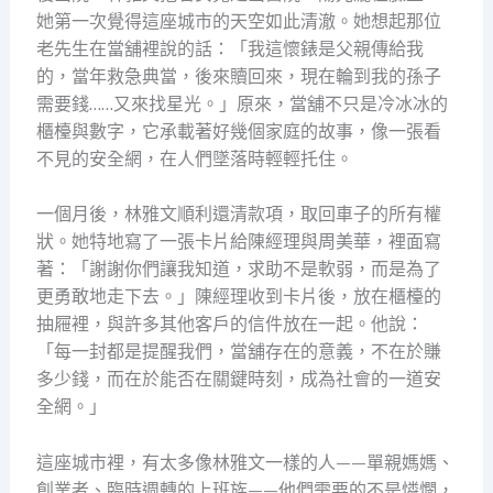
她第一次覺得這座城市的天空如此清澈。她想起那位
老先生在當舖裡說的話：「我這懷錶是父親傳給我
的，當年救急典當，後來贖回來，現在輪到我的孫子
需要錢……又來找星光。」原來，當舖不只是冷冰冰的
櫃檯與數字，它承載著好幾個家庭的故事，像一張看
不見的安全網，在人們墜落時輕輕托住。
一個月後，林雅文順利還清款項，取回車子的所有權
狀。她特地寫了一張卡片給陳經理與周美華，裡面寫
著：「謝謝你們讓我知道，求助不是軟弱，而是為了
更勇敢地走下去。」陳經理收到卡片後，放在櫃檯的
抽屜裡，與許多其他客戶的信件放在一起。他說：
「每一封都是提醒我們，當舖存在的意義，不在於賺
多少錢，而在於能否在關鍵時刻，成為社會的一道安
全網。」
這座城市裡，有太多像林雅文一樣的人——單親媽媽、
創業者、臨時週轉的上班族——他們需要的不是憐憫，