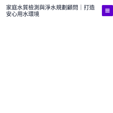
跳
家庭水質檢測與淨水規劃顧問｜打造
至
安心用水環境
主
要
內
容