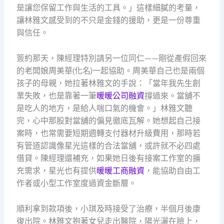
是讓您保留工作與生活的工具。」這樣細膩的考量，
讓林雅文感受到的不只是金錢的援助，更是一份尊重
與信任。
簽約那天，陳經理特別請另一位同仁——剛從產假回來
的老闆娘周美華(化名)一起協助。周美華自己也是兩個
孩子的母親，她拉著林雅文的手說：「當年我先生創
業失敗，也是靠著一筆
暖暖公司融資
撐過來。當舖不
是吃人的地方，是給人喘口氣的機會。」林雅文聽
完，心中那股對當舖的偏見徹底瓦解。她想起自己接
案時，也常需要短期週轉支付器材升級費用，那時若
有管道認識像星光這樣的合法當舖，或許就不必四處
借貸。陳經理還補充，如果她日後有接案工作室的擴
充需求，星光也有提供
暖暖工商融資
，能協助自由工
作者或小型工作室度過資金斷層。
順利拿到款項後，小琪及時接受了治療，半個月後康
復出院。林雅文抱著女兒走出醫院，陽光灑在臉上，