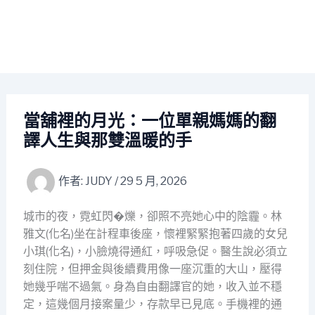
當舖裡的月光：一位單親媽媽的翻
譯人生與那雙溫暖的手
作者:
JUDY
/
29 5 月, 2026
城市的夜，霓虹閃�爍，卻照不亮她心中的陰霾。林
雅文(化名)坐在計程車後座，懷裡緊緊抱著四歲的女兒
小琪(化名)，小臉燒得通紅，呼吸急促。醫生說必須立
刻住院，但押金與後續費用像一座沉重的大山，壓得
她幾乎喘不過氣。身為自由翻譯官的她，收入並不穩
定，這幾個月接案量少，存款早已見底。手機裡的通