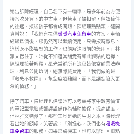
她告訴陳經理，自己名下有一輛車，是多年前為方便
接案咬牙買下的中古車，但若車子被扣留，翻譯稿件
的往返、接送孩子都會成問題。陳經理點點頭，翻開
資料說：「我們有提供
暖暖汽車免留車
的方案，車輛
經過鑑價後，您仍然可以繼續使用，只需按時繳息。
這樣既不影響您的工作，也能解決眼前的急用。」林
雅文愣住了，她從不知道當舖竟有如此體貼的選擇。
陳經理接著解釋，星光當舖所有流程皆依當舖業法辦
理，利息公開透明，絕無隱藏費用，「我們做的是
『救急不救窮』，幫您度過難關，而不是讓您陷入更
深的債務。」
除了汽車，陳經理也建議她可以考慮將家中較有價值
的筆記型電腦或翻譯設備作為輔助擔保，提高額度。
但林雅文猶豫了，那些工具是她的生財之本。陳經理
看出她的顧慮，笑著說：「別擔心，我們也有
暖暖機
車免留車
的服務，如果您騎機車，也可以辦理。重點