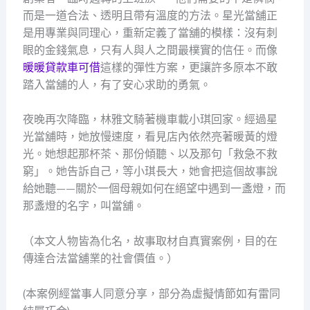
而是一道合法、透明且帶有溫度的方法。星光當舖正
是用專業與同理心，重新定義了當舖的模樣：沒有刺
眼的金錢氣息，只有人與人之間最樸實的信任。而像
暖暖貸款車可借
這樣的彈性方案，更讓許多原本不敢
踏入當舖的人，有了安心求助的勇氣。
夜晚再次降臨，林雅文騎著機車載小琪回家。經過星
光當舖時，她放慢速度，看見店內依然亮著暖黃的燈
光。她想起那杯茶、那份傾聽、以及那句「救急不救
窮」。她告訴自己，等小琪長大，她會把這個故事說
給她聽——關於一個母親如何在絕望中遇到一盞燈，而
那盞燈的名字，叫當舖。
（本文人物皆為化名，故事取材自真實案例，目的在
傳達合法當舖業的社會價值。）
(本案例經當事人同意分享，部分為虛擬情節如有雷同