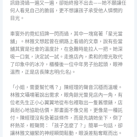
訊錄滑過一遍又一遍，卻始終撥不出去——她不願讓任
何人看見自己的脆弱，更不想讓孩子承受他人憐憫的
目光。
車窗外的霓虹招牌一閃而過，其中一塊寫著「星光當
舖」。林雅文想起曾在網路上看過的文章，說有些當
舖其實是社會的溫度計，在急難時能拉人一把。她深
吸一口氣，決定試一試。走進店內，柔和的燈光取代
了印象中的冰冷，櫃檯後一位中年男子抬起頭，眼神
溫煦，正是店長陳志明(化名)。
「小姐，需要幫忙嗎？」陳經理的聲音沉穩而溫暖。
林雅文囁嚅著說出需求，眼角餘光瞥見店內一角，有
位老先生正小心翼翼地從布包裡取出一隻舊懷錶，店
員耐心地協助估價。那畫面不像交易，更像是一種託
付。陳經理沒有急著談條件，而是先請她坐下，倒了
杯熱茶，輕聲問：「孩子怎麼了？」簡單一句話，卻
讓林雅文繃緊的神經瞬間鬆動，眼淚差點奪眶而出。