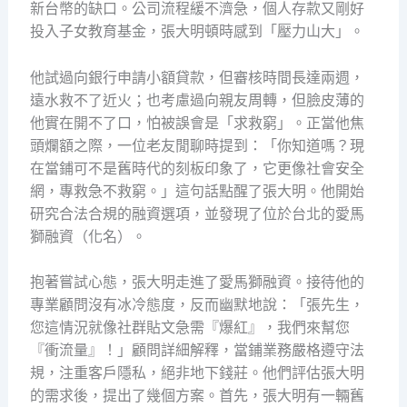
新台幣的缺口。公司流程緩不濟急，個人存款又剛好
投入子女教育基金，張大明頓時感到「壓力山大」。
他試過向銀行申請小額貸款，但審核時間長達兩週，
遠水救不了近火；也考慮過向親友周轉，但臉皮薄的
他實在開不了口，怕被誤會是「求救窮」。正當他焦
頭爛額之際，一位老友閒聊時提到：「你知道嗎？現
在當鋪可不是舊時代的刻板印象了，它更像社會安全
網，專救急不救窮。」這句話點醒了張大明。他開始
研究合法合規的融資選項，並發現了位於台北的愛馬
獅融資（化名）。
抱著嘗試心態，張大明走進了愛馬獅融資。接待他的
專業顧問沒有冰冷態度，反而幽默地說：「張先生，
您這情況就像社群貼文急需『爆紅』，我們來幫您
『衝流量』！」顧問詳細解釋，當鋪業務嚴格遵守法
規，注重客戶隱私，絕非地下錢莊。他們評估張大明
的需求後，提出了幾個方案。首先，張大明有一輛舊