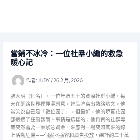
當鋪不冰冷：一位社羣小編的救急
暖心記
作者:
JUDY
/
26 2 月, 2026
張大明（化名），一位年過五十的資深社群小編，每
天在網路世界裡揮灑創意，替品牌寫出熱絡貼文。他
常笑說自己是「數位園丁」，但最近，他的現實花園
卻遭遇了狂風暴雨。事情是這樣的：他負責的社群專
案突然需要一筆緊急資金，來應對一場突如其來的線
上活動危機——伺服器擴容和廣告投放，總計約二十萬