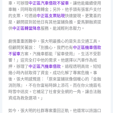
車，可辦理
中正區汽車借款不留車
，讓他能繼續使用
車輛，同時取得周轉金；另外，他手頭有張客戶支付
的支票，可透過
中正區支票貼現
快速變現。更驚喜的
是，顧問提到若他日有其他當鋪負擔，愛馬獅融資提
供
中正區轉當降息
服務，能減輕利息壓力。
劇情重重困難中，張大明最擔心的是失去交通工具。
但顧問笑著說：「別擔心，我們也有
中正區機車借款
不留車
方案，汽機車都能『留車使用』，生活不受影
響！」這完全打中他的需求。他選擇以汽車作為抵
押，辦理了
中正區汽機車借款
，過程透明高效，短短
幾小時內就取得了資金，成功化解了專案危機。事
後，張大明感慨道：「原來當鋪就像個暖心的『金融
消防隊』，不在你富裕時錦上添花，而在你火燒眉毛
時雪中送炭。它補足了社會安全網的一角，讓合法融
資成為救急選項。」
如今，張大明的社群專案重回正軌，他還常以詼諧口