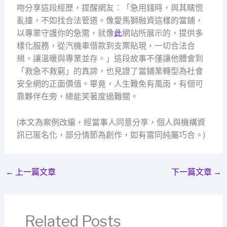
吻分享這段經歷，提醒網友：「急用錢時，與其瞎慌
亂撞，不如找合法管道。像愛馬獅融資這樣的當鋪，
以專業守護你的急需，就像
此
網站所展示的，提供多
樣化服務，從汽機車借款到支票貼現，一切合法合
規，讓溫暖與專業並存。」這段故事不僅讓他體會到
「救急不救窮」的真諦，也見證了當鋪業轉型為社會
安全網的正面價值。畢竟，人生難免有風雨，有個可
靠夥伴在旁，總能笑著度過難關。
(本文為案例改編，經當事人同意分享，個人與機構資
訊已匿名化，部分情節為創作，如有雷同純屬巧合。)
←
上一篇文章
下一篇文章
→
Related Posts