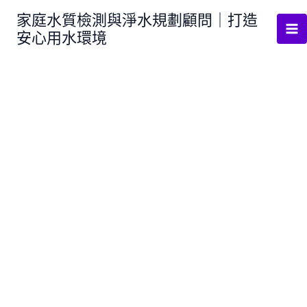
跳
家庭水質檢測與淨水規劃顧問｜打造
至
安心用水環境
主
要
內
容