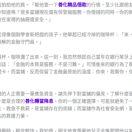
我拍拍他的肩。「幫他查一下
善化精品借款
的行情，至少比跟朋
你知道嗎？很多當鋪現在還有保管箱服務，你借錢的同時，你的
放在家裡的抽屜還安全。」
笑得像個剛學會新把戲的孩子。他舉起已經冷掉的咖啡杯：「來
誤解的金融守門員。」
碰杯，咖啡濺了出來。這一刻，我忽然想起自己當年在銀行尾牙
句話：「金融的本質是服務，不是刁難。」可惜後來的銀行為了
關卡。而當鋪，反而保留了金融最原始的溫度：你來，我幫你。
邊的人正需要一筆應急資金，請先停下對當鋪的偏見。了解什麼
什麼是合理的
善化轉當降息
。你的一個正確選擇，可能就避免了
住，救急不救窮，是當鋪存在的底線；而當鋪作為社會安全網，
估的救援力量。
啡廳時，腳步輕快。我知道，明天他會帶著他兒子走進那間他以