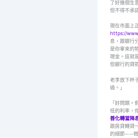
了好幾個生
但不得不承
現在市面上
https://ww
息，跟銀行
是你拿來的物
現金。這就
但銀行的貸
老李放下杯
過。」
「好問題。
低的利率，
善化轉當降
跟房貸轉貸
的細節——