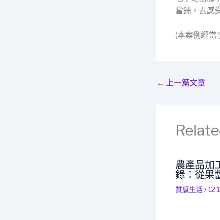
當鋪，去感
(本案例經
←
上一篇文章
Relate
農產品加
錄：從果
質感生活
/
12 