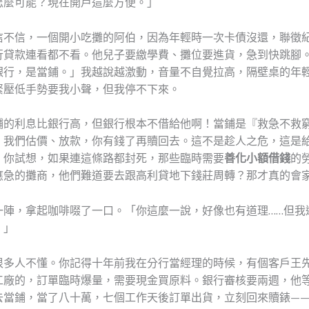
怎麼可能？現在開戶這麼方便。」
信不信，一個開小吃攤的阿伯，因為年輕時一次卡債沒還，聯徵
行貸款連看都不看。他兒子要繳學費、攤位要進貨，急到快跳腳
銀行，是當鋪。」我越說越激動，音量不自覺拉高，隔壁桌的年
緊壓低手勢要我小聲，但我停不下來。
鋪的利息比銀行高，但銀行根本不借給他啊！當鋪是『救急不救
，我們估價、放款，你有錢了再贖回去。這不是趁人之危，這是
。你試想，如果連這條路都封死，那些臨時需要
善化小額借錢
的
應急的攤商，他們難道要去跟高利貸地下錢莊周轉？那才真的會
一陣，拿起咖啡啜了一口。「你這麼一說，好像也有道理……但我
。」
很多人不懂。你記得十年前我在分行當經理的時候，有個客戶王
工廠的，訂單臨時爆量，需要現金買原料。銀行審核要兩週，他
去當鋪，當了八十萬，七個工作天後訂單出貨，立刻回來贖錶—