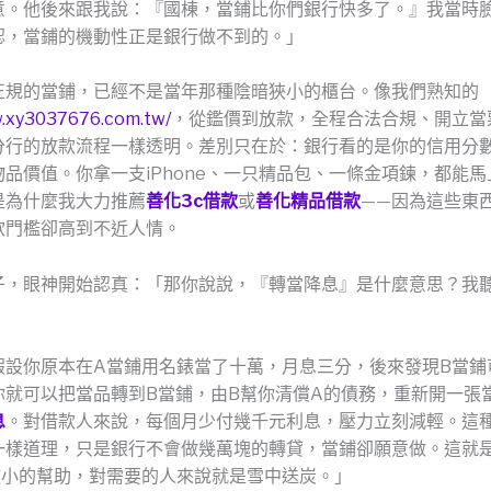
意。他後來跟我說：『國棟，當鋪比你們銀行快多了。』我當時
認，當鋪的機動性正是銀行做不到的。」
正規的當鋪，已經不是當年那種陰暗狹小的櫃台。像我們熟知的
w.xy3037676.com.tw/
，從鑑價到放款，全程合法合規、開立當
分行的放款流程一樣透明。差別只在於：銀行看的是你的信用分
品價值。你拿一支iPhone、一只精品包、一條金項鍊，都能
是為什麼我大力推薦
善化3c借款
或
善化精品借款
——因為這些東
款門檻卻高到不近人情。
子，眼神開始認真：「那你說說，『轉當降息』是什麼意思？我
假設你原本在A當鋪用名錶當了十萬，月息三分，後來發現B當鋪
你就可以把當品轉到B當鋪，由B幫你清償A的債務，重新開一張
息
。對借款人來說，每個月少付幾千元利息，壓力立刻減輕。這
一樣道理，只是銀行不會做幾萬塊的轉貸，當鋪卻願意做。這就
微小的幫助，對需要的人來說就是雪中送炭。」