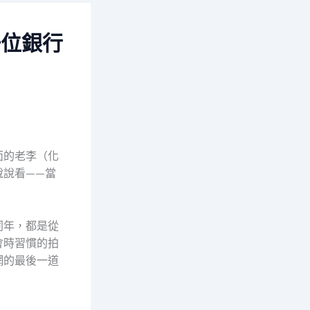
一位銀行
面的老李（化
說說看——當
同年，都是從
會時習慣的拍
網的最後一道