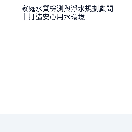
跳
家庭水質檢測與淨水規劃顧問
至
｜打造安心用水環境
主
要
內
容