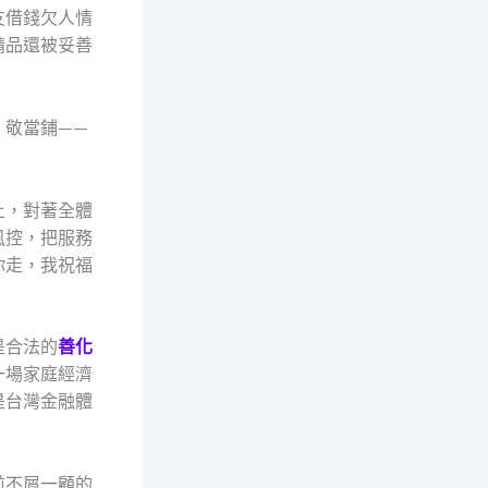
友借錢欠人情
精品還被妥善
，敬當鋪——
上，對著全體
風控，把服務
你走，我祝福
是合法的
善化
一場家庭經濟
是台灣金融體
前不屑一顧的