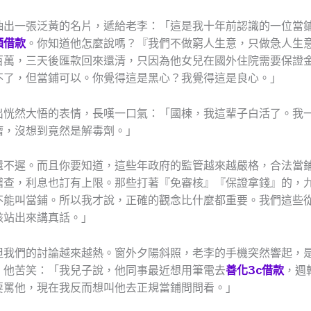
抽出一張泛黃的名片，遞給老李：「這是我十年前認識的一位當
額借款
。你知道他怎麼說嗎？『我們不做窮人生意，只做急人生
百萬，三天後匯款回來還清，只因為他女兒在國外住院需要保證
不了，但當鋪可以。你覺得這是黑心？我覺得這是良心。」
出恍然大悟的表情，長嘆一口氣：「國棟，我這輩子白活了。我
瘤，沒想到竟然是解毒劑。」
還不遲。而且你要知道，這些年政府的監管越來越嚴格，合法當
稽查，利息也訂有上限。那些打著『免審核』『保證拿錢』的，
不能叫當鋪。所以我才說，正確的觀念比什麼都重要。我們這些
該站出來講真話。」
但我們的討論越來越熱。窗外夕陽斜照，老李的手機突然響起，
，他苦笑：「我兒子說，他同事最近想用筆電去
善化3c借款
，週
要罵他，現在我反而想叫他去正規當鋪問問看。」