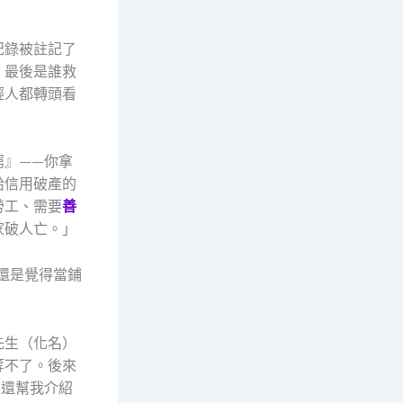
紀錄被註記了
。最後是誰救
輕人都轉頭看
窮』——你拿
給信用破產的
勞工、需要
善
家破人亡。」
還是覺得當鋪
先生（化名）
等不了。後來
—還幫我介紹