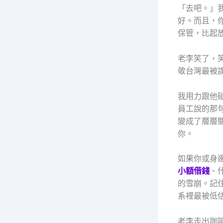
「去吧。」
好。而且，
保管，比起
老李笑了，
敬台灣最被
我用力跟他
員工說的那
變成了層層
你。
如果你或身
小額借錢
、
的雪崩。記
系裡最被低
老李走出咖