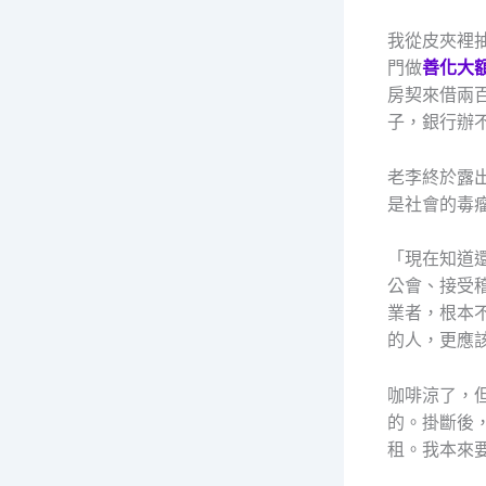
我從皮夾裡
門做
善化大
房契來借兩
子，銀行辦
老李終於露
是社會的毒
「現在知道
公會、接受
業者，根本
的人，更應
咖啡涼了，
的。掛斷後
租。我本來