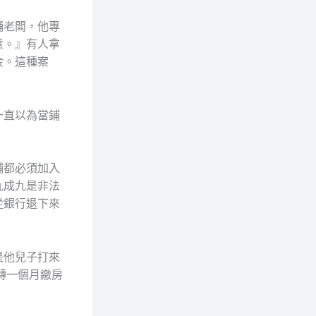
鋪老闆，他專
意。』有人拿
金。這種案
一直以為當鋪
鋪都必須加入
九成九是非法
從銀行退下來
是他兒子打來
轉一個月繳房