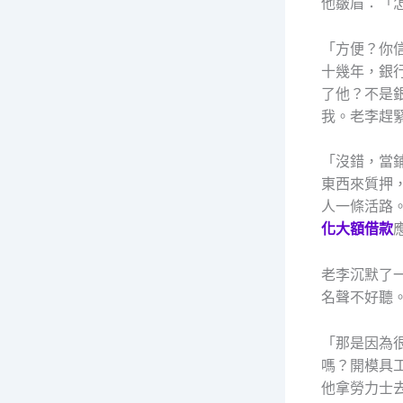
他皺眉：「
「方便？你
十幾年，銀
了他？不是
我。老李趕
「沒錯，當
東西來質押
人一條活路
化大額借款
老李沉默了
名聲不好聽
「那是因為
嗎？開模具
他拿勞力士