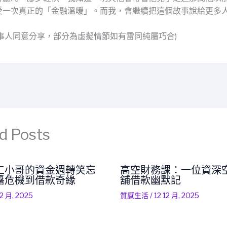
受一次真正的「金融溫暖」。而我，會繼續把這個故事說給更多
當事人同意分享，部分為虛擬情節如有雷同純屬巧合)
d Posts
工小哥的資金週轉笑忘
高空財務課：一位資深
醬危機到借款奇緣
舖借款幽默記
12 月, 2025
質感生活
/
12 12 月, 2025