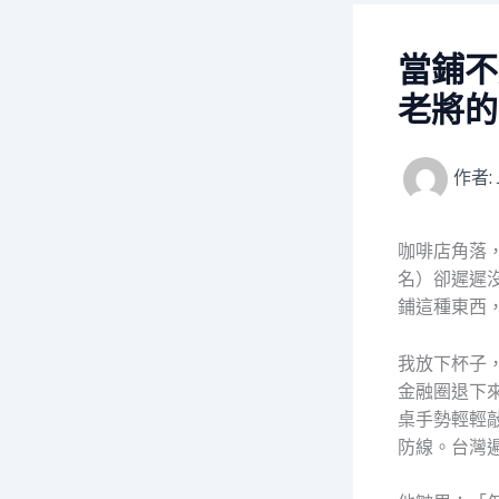
當鋪不
老將的
作者:
咖啡店角落
名）卻遲遲
鋪這種東西
我放下杯子
金融圈退下
桌手勢輕輕
防線。台灣