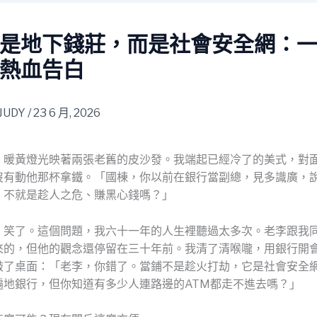
是地下錢莊，而是社會安全網：
熱血告白
JUDY
/
23 6 月, 2026
，暖黃燈光映著兩張老舊的皮沙發。我端起已經冷了的美式，對
沒有動他那杯拿鐵。「國棟，你以前在銀行當副總，見多識廣，
，不就是趁人之危、賺黑心錢嗎？」
，笑了。這個問題，我六十一年的人生裡聽過太多次。老李跟我
來的，但他的觀念還停留在三十年前。我清了清喉嚨，用銀行開
敲了桌面：「老李，你錯了。當鋪不是趁火打劫，它是社會安全
遍地銀行，但你知道有多少人連路邊的ATM都走不進去嗎？」