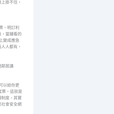
臉上掛不住，
票、明訂利
數，當鋪看的
馬上變成應急
西人人都有，
聽鄰居講
可以給你更
當票，這就是
種制度，其實
是社會安全網