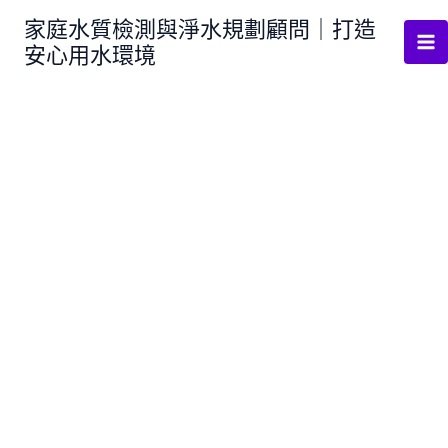
跳
家庭水質檢測與淨水規劃顧問｜打造
至
安心用水環境
主
要
內
容