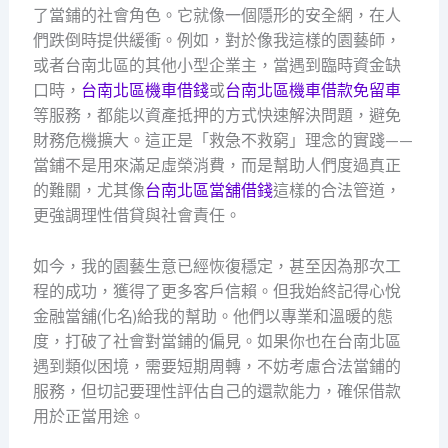
了當鋪的社會角色。它就像一個隱形的安全網，在人
們跌倒時提供緩衝。例如，對於像我這樣的園藝師，
或者台南北區的其他小型企業主，當遇到臨時資金缺
口時，
台南北區機車借錢
或
台南北區機車借款免留車
等服務，都能以資產抵押的方式快速解決問題，避免
財務危機擴大。這正是「救急不救窮」理念的實踐——
當鋪不是用來滿足虛榮消費，而是幫助人們度過真正
的難關，尤其像
台南北區當舖借錢
這樣的合法管道，
更強調理性借貸與社會責任。
如今，我的園藝生意已經恢復穩定，甚至因為那次工
程的成功，獲得了更多客戶信賴。但我始終記得心悅
金融當舖(化名)給我的幫助。他們以專業和溫暖的態
度，打破了社會對當鋪的偏見。如果你也在台南北區
遇到類似困境，需要短期周轉，不妨考慮合法當鋪的
服務，但切記要理性評估自己的還款能力，確保借款
用於正當用途。