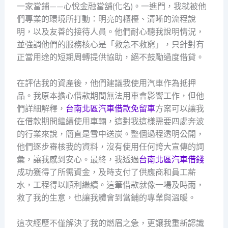
一家當鋪——心悅金融當舖(化名)。一進門，我就被他
們專業的環境所打動：明亮的櫃檯、清晰的流程說
明，以及友善的接待人員。他們耐心聽我說明情況，
並強調他們的服務核心是「救急不救窮」，只針對有
正當用途的短期周轉提供協助，絕不鼓勵過度借貸。
在評估我的資產後，他們建議我使用汽車作為抵押
品。我原本擔心借款期間無法用車會影響工作，但他
們詳細解釋，
台南北區汽車借款免留車
方案可以讓我
在借款期間繼續使用車輛，這對我這樣需要四處奔波
的行業來說，簡直是雪中送炭。整個過程透明公開，
他們逐步審核我的資料，沒有使用任何誇大宣傳的詞
彙，讓我感到安心。最終，我透過
台南北區汽車借錢
成功獲得了所需資金，及時支付了供應商和員工薪
水，工程得以順利繼續。這筆借款就像一場及時雨，
救了我的生意，也讓我體會到當鋪的專業與溫暖。
這次經歷不僅解決了我的燃眉之急，更讓我重新認識