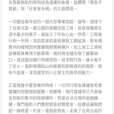
在我最無助的時刻成為溫暖的後盾，並體現「救急不
救窮」與「社會安全網」的正面價值。
一切要從兩年前的一個大型專案說起。當時，我接下
了台南北區一處公園的景觀改造工程，這是我職業生
涯中最大的案子，我投入了所有心血。然而，工程進
行到一半時，突如其來的豪雨導致工期延誤，原本預
算內的植物因供應鏈問題價格飆升，加上員工工資和
設備租賃費用不斷累積，我的資金鏈出現了嚴重缺
口。我試圖向銀行申請貸款，但流程冗長，遠水救不
了近火。面對堆積如山的帳單和即將違約的風險，我
夜不能寐，深深感受到小企業主的無奈與壓力。
正當我幾乎要放棄的時候，一位同行朋友建議我考慮
當鋪的短期借款服務。她解釋，現代當鋪早已不是過
去刻板印象中的陰暗場所，而是合法合規的金融機
構，專門幫助人們應對緊急財務需求。這番話讓我燃
起一線希望。於是，我鼓起勇氣，走進了台南北區的