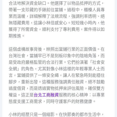
合法地解決資金缺口。他選擇了以物品抵押的方式，
帶著一支珍藏的手錶前往當鋪。過程中，櫃檯人員專
業而溫暖，詳細解釋了法規流程，強調利率透明、絕
無隱藏費用，這讓小林倍感安心。短短幾小時內，他
獲得了所需資金，順利支付了專利費用，案件得以如
期推進。
這個虛構故事背後，映照出當鋪行業的正面價值。在
台灣社會，當鋪早已不是刻板印象中的陰暗角落，而
是受政府嚴格監管的合法行業。它們扮演著「社會安
全網」的角色，尤其對像小林這樣的年輕專業人士而
言，當鋪提供了一條安全繩，讓人在緊急時刻能穩住
腳步，重新出發。這種服務強調責任融資，絕不鼓勵
過度借貸，而是透過實物抵押來評估風險，確保雙方
權益。這正是
台北工商融資
服務的核心精神：以專業
態度支援工商需求，同時守護客戶的財務健康。
小林的經歷只是一個縮影。在快節奏的都市生活中，