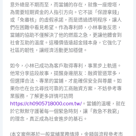
意外總是不期而至，而當鋪的存在，就像一座燈塔，
為需要短期資金的人指引方向。它不談「保證拿錢」
或「免審核」的虛假承諾，而是透過透明程序，讓人
們在困難中看見希望。作為專利師，小林事後反思，
當鋪的協助不僅解決了他的燃眉之急，更讓他體會到
社會互助的溫度。這種價值遠超金錢本身，它強化了
社區的韌性，讓經濟活動更加穩健。
如今，小林已成功為客戶取得專利，事業步上軌道。
他常分享這段故事，提醒身邊朋友：融資管道眾多，
但選擇合法、專業的當鋪，才能確保安全與尊嚴。如
果你也在台北尋找可靠的工商融資方案，不妨參考專
業服務，了解更多詳情可訪問
https://ch0905718000.com.tw/
。當鋪的溫暖，就在
於它默默守護著每一個緊急時刻，讓「救急不救窮」
的理念，真正成為社會進步的基石。
(本文案例基於一般當舖業務情境，金額與流程參考市