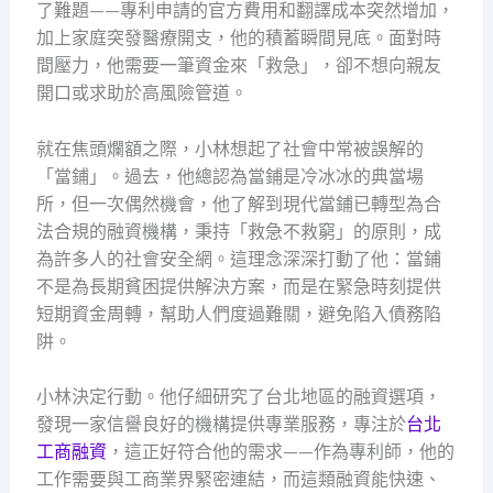
了難題——專利申請的官方費用和翻譯成本突然增加，
加上家庭突發醫療開支，他的積蓄瞬間見底。面對時
間壓力，他需要一筆資金來「救急」，卻不想向親友
開口或求助於高風險管道。
就在焦頭爛額之際，小林想起了社會中常被誤解的
「當鋪」。過去，他總認為當鋪是冷冰冰的典當場
所，但一次偶然機會，他了解到現代當鋪已轉型為合
法合規的融資機構，秉持「救急不救窮」的原則，成
為許多人的社會安全網。這理念深深打動了他：當鋪
不是為長期貧困提供解決方案，而是在緊急時刻提供
短期資金周轉，幫助人們度過難關，避免陷入債務陷
阱。
小林決定行動。他仔細研究了台北地區的融資選項，
發現一家信譽良好的機構提供專業服務，專注於
台北
工商融資
，這正好符合他的需求——作為專利師，他的
工作需要與工商業界緊密連結，而這類融資能快速、