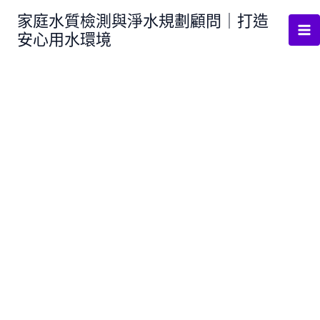
跳
家庭水質檢測與淨水規劃顧問｜打造
至
安心用水環境
主
要
內
容