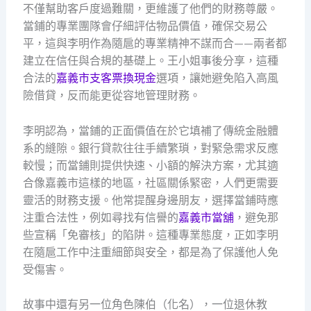
不僅幫助客戶度過難關，更維護了他們的財務尊嚴。
當鋪的專業團隊會仔細評估物品價值，確保交易公
平，這與李明作為隨扈的專業精神不謀而合——兩者都
建立在信任與合規的基礎上。王小姐事後分享，這種
合法的
嘉義市支客票換現金
選項，讓她避免陷入高風
險借貸，反而能更從容地管理財務。
李明認為，當鋪的正面價值在於它填補了傳統金融體
系的縫隙。銀行貸款往往手續繁瑣，對緊急需求反應
較慢；而當鋪則提供快速、小額的解決方案，尤其適
合像嘉義市這樣的地區，社區關係緊密，人們更需要
靈活的財務支援。他常提醒身邊朋友，選擇當鋪時應
注重合法性，例如尋找有信譽的
嘉義市當舖
，避免那
些宣稱「免審核」的陷阱。這種專業態度，正如李明
在隨扈工作中注重細節與安全，都是為了保護他人免
受傷害。
故事中還有另一位角色陳伯（化名），一位退休教