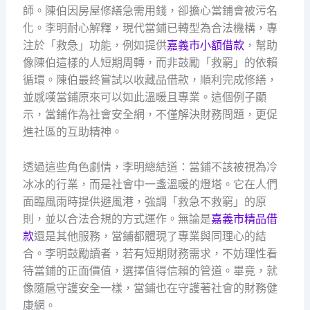
師。陳伯因房屋修繕急需用錢，卻擔心當鋪會被污名
化。李明耐心解釋，現代當鋪已轉型為合法機構，專
注於「救急」功能，例如提供
嘉義市小額借款
，幫助
像陳伯這樣的人短期周轉，而非鼓勵「救窮」的依賴
循環。陳伯最終嘗試以收藏品借款，順利完成修繕，
並感嘆當鋪原來可以如此溫暖且專業。這個例子顯
示，當鋪作為社會安全網，不僅解決財務問題，更促
進社區的互助精神。
透過這些角色劇情，李明總結道：當鋪不該被視為冷
冰冰的行業，而是社會中一盞溫暖的燈塔。它在人們
面臨風雨時提供避風港，強調「救急不救窮」的原
則，並以合法合規的方式運作。無論是
嘉義市精品借
款
還是其他服務，當鋪都體現了專業與同理心的結
合。李明鼓勵讀者，若有短期財務需求，不妨理性看
待當鋪的正面價值，選擇值得信賴的管道。畢竟，就
像隨扈守護安全一樣，當鋪也在守護著社會的財務健
康網。