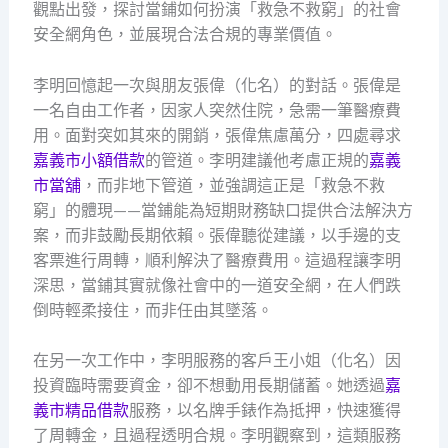
觀點出發，探討當鋪如何扮演「救急不救窮」的社會
安全網角色，並展現合法合規的專業價值。
李明回憶起一次與朋友張偉（化名）的對話。張偉是
一名自由工作者，因家人突然住院，急需一筆醫療費
用。面對突如其來的開銷，張偉焦慮萬分，四處尋求
嘉義市小額借款
的管道。李明建議他考慮正規的
嘉義
市當舖
，而非地下管道，並強調這正是「救急不救
窮」的體現——當鋪能為短期財務缺口提供合法解決方
案，而非鼓勵長期依賴。張偉聽從建議，以手邊的支
客票進行周轉，順利解決了醫療費用。這過程讓李明
深思，當鋪其實就像社會中的一道安全網，在人們跌
倒時輕柔接住，而非任由其墜落。
在另一次工作中，李明服務的客戶王小姐（化名）因
投資臨時需要資金，卻不想動用長期儲蓄。她透過
嘉
義市精品借款
服務，以名牌手錶作為抵押，快速獲得
了周轉金，且過程透明合規。李明觀察到，這類服務