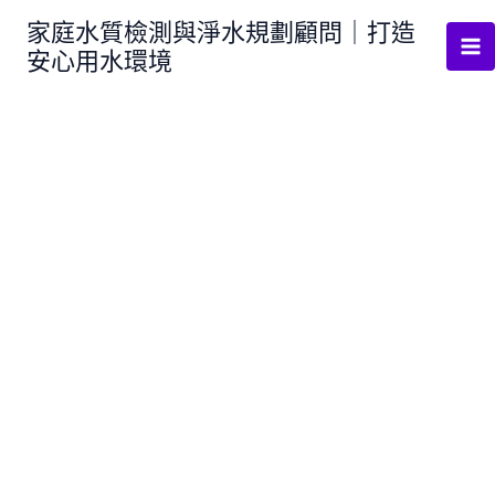
跳
家庭水質檢測與淨水規劃顧問｜打造
至
安心用水環境
主
要
內
容