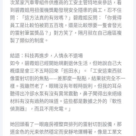
次某家汽車零組件供應商的工安主管特地來參訪，看
到碧霞姐用扭蛋機獎勵發現安全隱患的員工，忍不住
問：「這方法真的有效嗎？」碧霞姐反問：「你覺得
員工是比較怕被罰五百塊，還是比較想要一隻會發光
的雷射筆當獎品？」對方笑了，隔月就在自己廠區複
製了類似的制度。
結語：科技再進步，人情永不退場
如今，碧霞姐已經開始規劃退休生活，但她說自己大
概還是會三不五時回來「巡田水」。「工安這東西就
像雷射切割的焦點——差那麼一點點，結果就完全不一
樣。我雖然老了，眼睛沒有年輕時銳利，但我的耳朵
聽得出冷卻水泵有沒有異常震動，鼻子聞得出來絕緣
材料有沒有過熱的味道。這些都是數據之外的『軟性
偵測器』，而且不用充電。」
她回頭看了一眼廠房裡整齊排列的雷射切割設備，那
道金色的光束依然穩定而安靜地運轉著，像是工業文