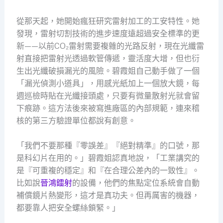
從那天起，她開始瘋狂研究雷射加工的工安特性。她
發現，雷射切割技術的進步速度遠超過安全標準的更
新——以前CO₂雷射需要複雜的光路反射，現在光纖雷
射直接把雷射光透過軟管傳遞，靈活度大增，但也衍
生出光纖破損漏光的風險。碧霞姐自己動手做了一個
「漏光偵測小道具」，用感光紙加上一個放大鏡，每
週巡檢時貼在光纖接頭處，只要有微量散射光就會留
下痕跡。這方法後來被寫進廠區的內部規範，連來稽
核的第三方驗證單位都說有創意。
「我們不要那種『零誤差』『絕對精準』的口號，那
是科幻片在用的。」碧霞姐認真地說，「工業講究的
是『可重複的穩定』和『在合理公差內的一致性』。
比如說
晉鴻鐳射
的設備，他們的焦點定位系統會自動
補償鏡片熱變形，這才是真功夫。但再厲害的機器，
都要靠人把安全螺絲鎖緊。」