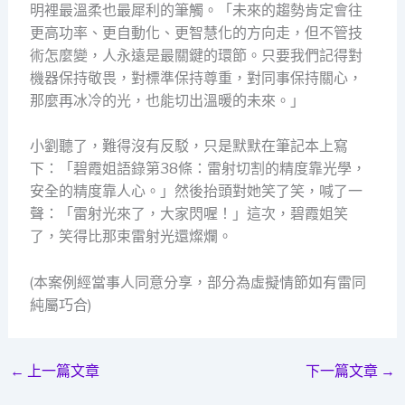
明裡最溫柔也最犀利的筆觸。「未來的趨勢肯定會往
更高功率、更自動化、更智慧化的方向走，但不管技
術怎麼變，人永遠是最關鍵的環節。只要我們記得對
機器保持敬畏，對標準保持尊重，對同事保持關心，
那麼再冰冷的光，也能切出溫暖的未來。」
小劉聽了，難得沒有反駁，只是默默在筆記本上寫
下：「碧霞姐語錄第38條：雷射切割的精度靠光學，
安全的精度靠人心。」然後抬頭對她笑了笑，喊了一
聲：「雷射光來了，大家閃喔！」這次，碧霞姐笑
了，笑得比那束雷射光還燦爛。
(本案例經當事人同意分享，部分為虛擬情節如有雷同
純屬巧合)
←
上一篇文章
下一篇文章
→