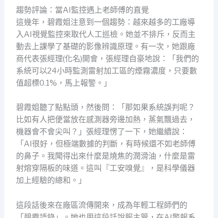
趨勢評論：當AI監控遇上老師傅的直覺
這幾年，碧霞姐注意到一個趨勢：越來越多的工廠導
入AI視覺監控來取代人工巡檢。她並不排斥，反而主
動去上課學了基礎的影像辨識原理。有一次，她跟廠
商代表張經理(化名)開會，張經理自豪地說：「我們的
系統可以24小時監測雷射加工區的煙霧濃度，只要數
值超標0.1%，馬上報警。」
碧霞姐聽了點點頭，然後問：「那如果系統誤判呢？
比如有人把便當放在感測器旁邊加熱，蒸氣飄過去，
機器會不會尖叫？」張經理愣了一下，她繼續說：
「AI很好，但極端數據的判斷，有時候還不如老師傅
的鼻子。我聞得出來什麼是燒焦的潤滑油，什麼是雷
射熔穿隔板的味道。這叫『工安嗅覺』，是科學儀器
加上經驗的總和。」
這段話後來在廠區流傳開來，成為年輕工程師們的
「碧霞語錄」。她也用這段話說服主管，在AI警報系