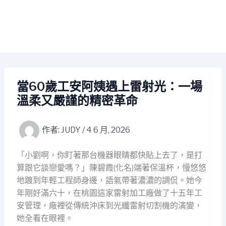
當60歲工安阿姨遇上雷射光：一場
溫柔又嚴謹的精密革命
作者:
JUDY
/
4 6 月, 2026
「小劉啊，你盯著那台機器眼睛都快貼上去了，是打
算跟它談戀愛嗎？」陳碧霞(化名)端著保溫杯，慢悠悠
地踱到年輕工程師身邊，語氣帶著濃濃的調侃。她今
年剛好滿六十，在桃園這家雷射加工廠做了十五年工
安管理，廠裡從傳統沖床到光纖雷射切割機的演變，
她全看在眼裡。