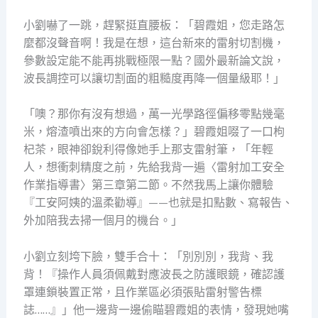
小劉嚇了一跳，趕緊挺直腰板：「碧霞姐，您走路怎
麼都沒聲音啊！我是在想，這台新來的雷射切割機，
參數設定能不能再挑戰極限一點？國外最新論文說，
波長調控可以讓切割面的粗糙度再降一個量級耶！」
「噢？那你有沒有想過，萬一光學路徑偏移零點幾毫
米，熔渣噴出來的方向會怎樣？」碧霞姐啜了一口枸
杞茶，眼神卻銳利得像她手上那支雷射筆，「年輕
人，想衝刺精度之前，先給我背一遍〈雷射加工安全
作業指導書〉第三章第二節。不然我馬上讓你體驗
『工安阿姨的溫柔勸導』——也就是扣點數、寫報告、
外加陪我去掃一個月的機台。」
小劉立刻垮下臉，雙手合十：「別別別，我背、我
背！『操作人員須佩戴對應波長之防護眼鏡，確認護
罩連鎖裝置正常，且作業區必須張貼雷射警告標
誌……』」他一邊背一邊偷瞄碧霞姐的表情，發現她嘴