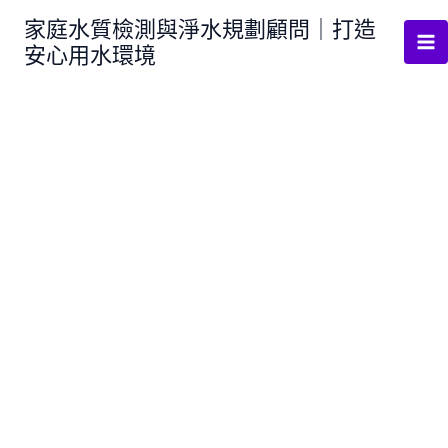
跳
家庭水質檢測與淨水規劃顧問｜打造
至
安心用水環境
主
要
內
容