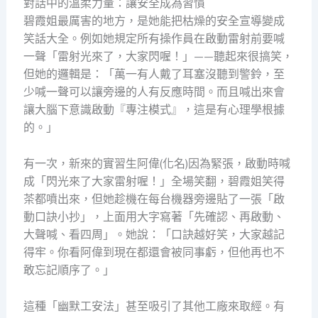
對話中的溫柔力量：讓安全成為習慣
碧霞姐最厲害的地方，是她能把枯燥的安全宣導變成
笑話大全。例如她規定所有操作員在啟動雷射前要喊
一聲「雷射光來了，大家閃喔！」——聽起來很搞笑，
但她的邏輯是：「萬一有人戴了耳塞沒聽到警鈴，至
少喊一聲可以讓旁邊的人有反應時間。而且喊出來會
讓大腦下意識啟動『專注模式』，這是有心理學根據
的。」
有一次，新來的實習生阿偉(化名)因為緊張，啟動時喊
成「閃光來了大家雷射喔！」全場笑翻，碧霞姐笑得
茶都噴出來，但她趁機在每台機器旁邊貼了一張「啟
動口訣小抄」，上面用大字寫著「先確認、再啟動、
大聲喊、看四周」。她說：「口訣越好笑，大家越記
得牢。你看阿偉到現在都還會被同事虧，但他再也不
敢忘記順序了。」
這種「幽默工安法」甚至吸引了其他工廠來取經。有