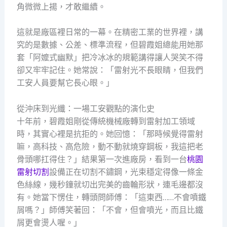
角微微上揚，才敢繼續。
這就是廠區裡日常的一幕。在精密工業的世界裡，講
究的是數據、公差、標準流程，但碧霞姐總能用她那
套「阿嬤式幽默」把冷冰冰的規範講得讓人哭笑不得
卻又牢牢記住。她常說：「雷射光不長眼睛，但我們
工安人員要幫它長心眼。」
從沖床到光纖：一場工安觀點的演化史
十年前，碧霞姐剛從傳統機械廠轉到雷射加工領域
時，其實心裡是抗拒的。她回憶：「那時候覺得雷射
嘛，高科技、高危險，動不動就燒穿鋼板，我這把老
骨頭哪扛得住？」結果第一次進廠房，看到一台
桃園
雷射切割
設備正在切割不鏽鋼，光束穩定得像一條金
色絲線，幾秒鐘就切出完美的齒輪形狀，連毛邊都沒
有。她當下愣住，轉頭問師傅：「這東西……不會噴鐵
屑嗎？」師傅笑著回：「不會，但會噴光，而且比鐵
屑更會燙人喔。」