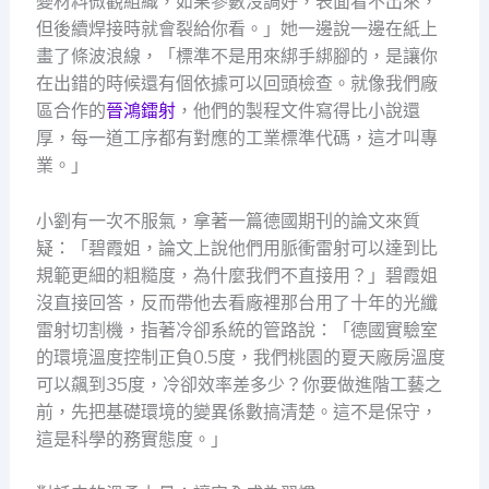
變材料微觀組織，如果參數沒調好，表面看不出來，
但後續焊接時就會裂給你看。」她一邊說一邊在紙上
畫了條波浪線，「標準不是用來綁手綁腳的，是讓你
在出錯的時候還有個依據可以回頭檢查。就像我們廠
區合作的
晉鴻鐳射
，他們的製程文件寫得比小說還
厚，每一道工序都有對應的工業標準代碼，這才叫專
業。」
小劉有一次不服氣，拿著一篇德國期刊的論文來質
疑：「碧霞姐，論文上說他們用脈衝雷射可以達到比
規範更細的粗糙度，為什麼我們不直接用？」碧霞姐
沒直接回答，反而帶他去看廠裡那台用了十年的光纖
雷射切割機，指著冷卻系統的管路說：「德國實驗室
的環境溫度控制正負0.5度，我們桃園的夏天廠房溫度
可以飆到35度，冷卻效率差多少？你要做進階工藝之
前，先把基礎環境的變異係數搞清楚。這不是保守，
這是科學的務實態度。」