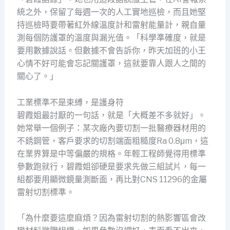
統之外，保留了每週一次的人工實地巡檢，而且她堅
持巡檢時要帶著紅外線溫度計和雷射能量計，親自量
測每個防護罩的溫度與漏光值。「科學準確度，就是
要用數據說話。但數據不會告訴你，昨天加班的小王
心情不好可能會忘記關護罩，這就要靠人跟人之間的
關心了。」
工業標準不是束縛，是護身符
碧霞姐最討厭的一句話，就是「大概差不多就好」。
她常舉一個例子：某次廠內要切割一批醫療器材用的
不銹鋼管，客戶要求的切割端面粗糙度Ra 0.8μm，這
在業界算是中等偏嚴的規格。年輕工程師覺得用標準
參數跑就行，碧霞姐卻硬是要求先做三組試片，每一
組都要用顯微鏡量測斷面，再比對CNS 11296的金屬
雷射切割標準。
「為什麼要這麼麻煩？因為雷射切割的熱影響區會改