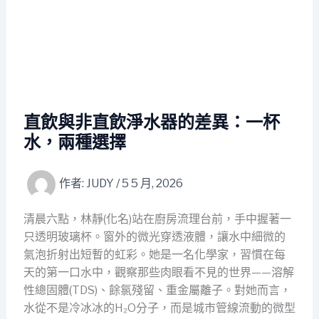
直飲與非直飲淨水器的差異：一杯
水，兩種選擇
作者:
JUDY
/
5 5 月, 2026
清晨六點，林靜(化名)站在廚房流理台前，手中握著一
只透明玻璃杯。窗外的微光穿透液體，讓水中細微的
氣泡折射出短暫的虹彩。她是一名化學家，習慣在每
天的第一口水中，觀察那些肉眼看不見的世界——溶解
性總固體(TDS)、餘氯殘留、重金屬離子。對她而言，
水從不是冷冰冰的H₂O分子，而是城市管線流動的微型