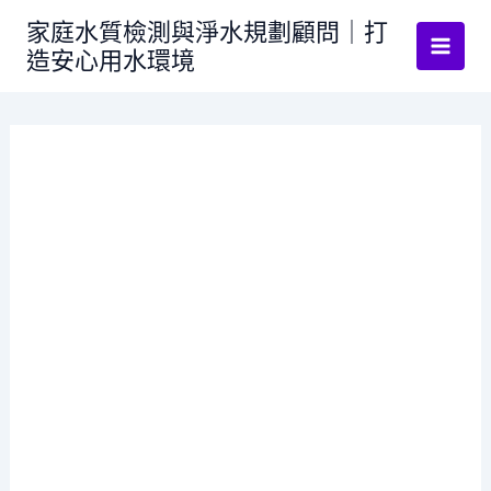
跳
家庭水質檢測與淨水規劃顧問｜打
至
造安心用水環境
主
要
內
容