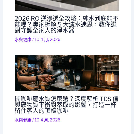
2026 RO 逆滲透全攻略：純水到底能不
能喝？專家拆解 5 大濾水迷思，教你選
對守護全家人的淨水器
水與健康
/
10 4 月, 2026
開咖啡廳水質怎麼選？深度解析 TDS 值
與礦物質平衡對萃取的影響，打造一杯
留住客人的頂級咖啡
水與健康
/
10 4 月, 2026