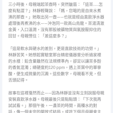
三小時後，母親端起茶壺時，突然皺眉：「這茶……怎
麼有點澀？」林靜輕聲說：「媽，您喝的是自來水煮
沸的那壺。」她取出另一壺——也就是經由直飲淨水器
處理後再煮沸的水——沖泡同一款高山烏龍。茶湯清澈
金黃，入口溫潤，沒有那股被礦物質與氯胺壓抑住的
回甘。母親愣住：「差這麼多？」
「這是軟水與硬水的差別，更是直飲技術的功勞。」
林靜苦笑。她想起實驗室那台精密儀器曾分析過家裡
的水樣：鉛含量雖然在法規標準內，卻足以讓茶多酚
的香氣混濁；總硬度約120 ppm，遇上茶葉中的單寧
酸，便生成微量的沉澱。這些數字，母親看不見，但
舌頭記得。
故事在這裡戛然而止——因為林靜並沒有立刻說服母親
安裝直飲淨水器。母親最後只是點點頭：「下次我再
試試看。」那個午後，一盞茶的時間，兩種水的對
話，像一個未完的開放式結局。或許下個月母親會主