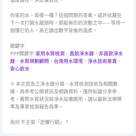
溫度還在，決定權就在。
你家的水，是哪一種？這個問題的答案，或許就藏在
下一次打開水龍頭時，那股無形的流動之中——等待一
個懂它的人，為它讀出數字背後的溫柔。
關鍵字
###關鍵字:
家用水質檢測
、
直飲淨水器
、
非直飲淨水
器
、
水質規劃顧問
、
台灣用水環境
、
淨水技術差異
、
安心飲水
※ 本文提及之淨水器分類、水質檢測技術及相關數
據，為參考公開資訊及網路資料，僅供知識分享參
考，實際水質狀況與淨水設備選用，請以最新法規標
準及專業檢測報告為準。
為何 不主張「恐懼行銷」？