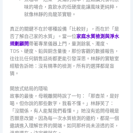
味的場合，直飲水的低硬度能讓風味更純粹，
就像林靜的烏龍茶實驗。
真正的關鍵不在於哪種設備「比較好」，而在於「是
否了解自己家的水質」。當一位
家庭水質檢測與淨水
規劃顧問
帶著專業儀器上門，量測餘氯、濁度、
TDS、硬度、鉛與銅含量後，那份客觀的數據報告，
往往比任何銷售話術都更能引發深思。林靜的實驗室
經驗告訴她：沒有精準的檢測，所有的選擇都是盲
猜。
開放式結局的隱喻
故事的最後，母親離開時說了一句：「那壺茶，是好
喝。但你說的那些數字，我看不懂。」林靜笑了：
「沒關係，有人能幫我們看懂。」她沒有追問母親是
否願意改變，因為每一次水質檢測的邀約，都是一個
邀請進入理解世界的開端。如同那杯尚未涼透的茶，