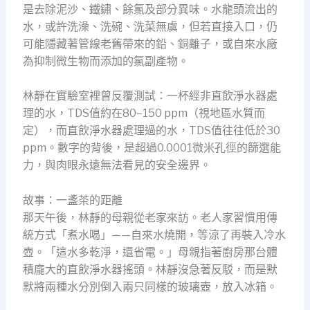
是去除泥沙、鐵鏽、餘氯及部分異味。水龍頭流出的
水，或許洗澡、洗碗、洗菜無虞，但若直接入口，仍
可能隱藏著管線老舊帶來的鉛、銅離子，或自來水廠
為抑制微生物而添加的氯副產物。
林靜在實驗室裡曾反覆測試：一杯經非直飲淨水器處
理的水，TDS值約在80–150 ppm（視地區水質而
定），而直飲淨水器處理過的水，TDS值往往低於30
ppm。數字的背後，是超過0.0001微米孔徑的篩選能
力，與肉眼永遠無法看見的安全邊界。
故事：一盞茶的距離
那天午後，林靜的母親從老家來訪。老人家習慣用傳
統方式「煮水喝」——自來水燒開，等涼了再裝入冷水
壺。「這水多乾淨，還省電。」母親指著廚房那台體
積龐大的直飲淨水器搖頭。林靜沒急著反駁，而是默
默將兩種水分別倒入兩只同樣的玻璃壺，放入冰箱。