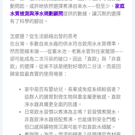
動問起，或許她依然選擇煮沸自來水——但至少，
家庭
水質檢測與淨水規劃顧問
提供的數據，讓沉默的選擇
有了科學的腳註。
怎麼選？從生活脈絡出發的思考
在台灣，多數自來水廠的供水符合飲用水水質標準，
然而管線末端——從蓄水池、老舊水管到住家龍頭——
卻可能成為二次污染的破口。因此「直飲」與「非直
飲」的選擇，從來不該是絕對好壞的二分法，而是回
歸家庭最真實的使用場景：
家中是否有嬰幼兒、長輩或免疫系統較弱者？
這群人的腸胃對微生物與重金屬更敏感，直飲
淨水器具備更全面的防護。
日常飲水習慣以煮沸為主嗎？若習慣煮開水，
非直飲淨水器搭配煮沸，也能達到安全門檻，
但口感與礦物質沉澱可能不如直飲水細膩。
煮咖啡、泡茶、煲湯的頻率？這類講究食材原