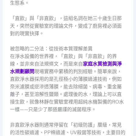
生態系。
「直飲」與「非直飲」，這組名詞在她三十歲生日那
天，突然從實驗室的理論文件，變成了廚房裡必須面
對的現實抉擇。
被忽略的二分法：從技術本質理解差異
在淨水設備的世界裡，「直飲」與「非直飲」的界
線，並非來自法規條文，而是來自
家庭水質檢測與淨
水規劃顧問
現場實務中累積的判別經驗。簡單來說，
直飲淨水器採用的是孔徑極小的薄膜過濾技術，例如
奈米濾膜或逆滲透薄膜，能去除細菌、病毒、重金屬
離子，甚至溶解性鹽類。處理後的水，理論上可以直
接生飲，就像林靜在實驗室裡用超純水機製備的RO水
一樣——只是少了那道嚴謹的滅菌程序。
非直飲淨水器則通常停留在「初級防護」層級，常見
的活性碳過濾、PP棉過濾、UV殺菌等技術，主要目的