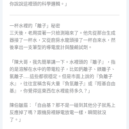
你說說這裡頭的科學邏輯。」
一杯水裡的「離子」秘密
三天後，老周提著一只檢測箱來了。他先從那台生成
器接了一杯水，又從廚房水龍頭接了一杯自來水，然
後拿出一支筆型的導電度計與酸鹼試劑。
「陳大哥，我先簡單講一下。水裡頭的『離子』，指
的是溶解在水中的帶電粒子，比如鈣離子、鎂離子、
氯離子……這些都很穩定。但是市面上說的『負離子
水』，往往宣稱含有大量『負氫離子』或『羥基自由
基』，你覺得這東西在水裡能待多久？」
陳伯皺眉：「自由基？那不是一碰到其他分子就馬上
反應掉了嗎？跟機房裡靜電放電一樣，瞬間就沒
了。」