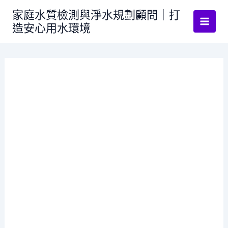
跳
家庭水質檢測與淨水規劃顧問｜打
至
造安心用水環境
主
要
內
容