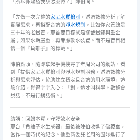
「所以你建議我該怎麼做？」陳伯問。
「先做一次完整的
家庭水質檢測
，透過數據分析了解
實際需求，再搭配合適的
淨水規劃
。比如你家管線是
三十年的老鐵管，那首要目標就是攔截鐵鏽與重金
屬；如果水垢嚴重，再考慮軟水裝置。而不是盲目相
信一個『負離子』的標籤。」
陳伯點頭，隨即拿起手機搜尋了老周公司的網站，看
到「提供家庭水質檢測與淨水規劃服務，透過數據分
析與需求評估，協助建立穩定且合適的用水環境」這
段介紹，覺得字字入心：「對，這才叫科學。數據會
說話，不是行銷話術。」
結語：回歸本質，守護飲水安全
那台「負離子水生成器」最後被陳伯收進了儲藏室，
當作一個時代的紀念。他重新委託老周的團隊進行了