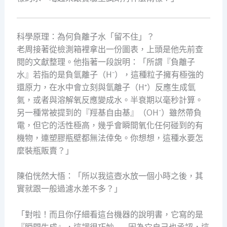
科學原理：為何負離子水「留不住」？
老周接著從檢測箱裡拿出一份圖表，上頭是他先前查
閱的文獻整理。他指著一段說明：「所謂『負離子
水』若指的是負氫離子（H⁻），這種粒子擁有極強的
還原力，在水中會立刻與氫離子（H⁺）反應生成氫
氣，或者與溶解氧反應變成水。半衰期以毫秒計算。
另一種常被提到的『羥基自由基』（OH⁻）雖然帶負
電，但它的活性極高，幾乎會瞬間氧化任何碰到的有
機物，連塑膠瓶壁都無法倖免。你想想，這種水要怎
麼裝瓶販賣？」
陳伯恍然大悟：「所以我這壺水放一個小時之後，其
實就跟一般過濾水差不多？」
「對啦！而且你仔細看這台機器的說明書，它寫的是