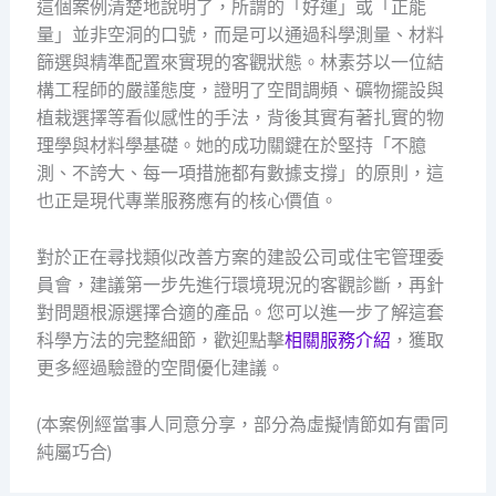
這個案例清楚地說明了，所謂的「好運」或「正能
量」並非空洞的口號，而是可以通過科學測量、材料
篩選與精準配置來實現的客觀狀態。林素芬以一位結
構工程師的嚴謹態度，證明了空間調頻、礦物擺設與
植栽選擇等看似感性的手法，背後其實有著扎實的物
理學與材料學基礎。她的成功關鍵在於堅持「不臆
測、不誇大、每一項措施都有數據支撐」的原則，這
也正是現代專業服務應有的核心價值。
對於正在尋找類似改善方案的建設公司或住宅管理委
員會，建議第一步先進行環境現況的客觀診斷，再針
對問題根源選擇合適的產品。您可以進一步了解這套
科學方法的完整細節，歡迎點擊
相關服務介紹
，獲取
更多經過驗證的空間優化建議。
(本案例經當事人同意分享，部分為虛擬情節如有雷同
純屬巧合)