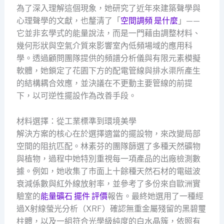
為了深入理解這個現象，她研究了近年來建築聲學與
心理聲學的文獻，也釐清了「
空間調頻 是什麼
」——
它並非玄學式的能量說法，而是一門藉由調整材料、
幾何形狀與空氣介質來影響室內低頻場域的應用科
學。透過顧問團隊提供的頻譜分析儀與有限元素模擬
軟體，她鎖定了花園下方的配電管線與排水渠所產生
的結構耦合效應，並決議在不更動主要管線的前提
下，以可逆性擺設作為改善手段。
材料選擇：從工業標準到環境美學
解決方案的核心在於選擇適當的擺設物，來改變局部
空間的阻抗匹配。林素芬的團隊篩選了多種天然礦物
與植物，過程中她特別重視每一項產品的出廠檢測數
據。例如，她收集了市面上十餘種天然石材的電磁波
衰減係數與紅外線放射率，並參考了多份來自歐洲實
驗室的
能量礦石 擺件 評價
報告。最終她選用了一種經
過X射線螢光分析（XRF）確認無重金屬殘留的黑碧璽
柱體，以及一組符合光學級純度的白水晶簇，依照有