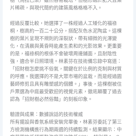
樹（馬拉巴栗）雖然容易栽培，但樹形過於肥大且葉
片稀疏，與現代簡約的建築風格格格不入。
經過反覆比較，她選擇了一株經過人工矮化的福祿
桐，樹高約一百二十公分，搭配灰色水泥陶盆。這棵
樹的葉片呈現不規則的深裂狀，帶有細微的光澤變
化，在清晨與黃昏時能產生柔和的光影效果。更重要
的是，福祿桐的根係不會破壞周邊鋪面，且耐陰性
強，適合半日照環境。林素芬在技術備忘錄中寫道：
「招財樹怎麼挑不俗氣，關鍵在於比例的克制與材質
的呼應。我選擇的不是大眾市場的盆栽，而是經過園
藝師修剪且具有雕塑感的個體。」事後，這棵樹被住
戶票選為中庭最受歡迎的視覺元素，徹底顛覆了過去
認為「招財樹必然俗豔」的刻板印象。
驗證與成果：數據說話的技術權威
所有擺設與香氛系統安裝完畢後，林素芬委託了第三
方檢測機構進行為期兩週的持續監測。結果顯示：中