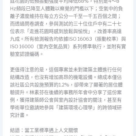
庭花園的低頻振動強度平均降低68%，特別是4～8
Hz頻段已降至人體難以察覺的門檻以下；空氣中的負
離子濃度維持在每立方公分一千至一千五百個之間；
而透過問卷調查，參與測試的三十位住戶中有二十七
位表示「走進花園時感到放鬆與愉悅」，改善率高達
九成。所有檢測報告均依據ISO 16063（振動校準）與
ISO 16000（室內空氣品質）系列標準執行，並附有實
驗室認證編碼。
更值得注意的是，這個專案並未對建築主體進行任何
結構改造，也沒有增加高昂的機電設備。總成本僅佔
該社區公共設施預算的1.2%，卻帶來了顯著的居住體
驗提升。林素芬在後續的事務所年會中分享了這份案
例，獲得建築師公會與室內設計協會的關注，甚至有
學術單位邀請她參與「建築環境心理學」的跨領域研
究計畫。
結語：當工業標準遇上人文關懷