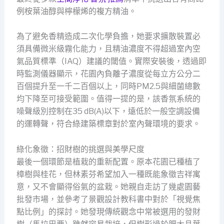
例桉葉油醇與檸檬烯的複方精油。
為了避免香精造成二次化學負擔，她要求擴散裝置必
須具備微米級霧化能力，且精油濃度不得超過室內空
氣品質標準（IAQ）建議的閾值。實際安裝後，透過即
時監測儀器顯示，花園內負離子濃度從每立方公分二
百個提升至一千二百個以上，同時PM2.5與細菌總數
均下降至可接受範圍。值得一提的是，該香氛系統的
噪聲級別控制在35 dB(A)以下，遠低於一般空調設備
的運轉聲，符合綠建築標章對於室內聲環境的要求。
綠化象徵：招財樹的挑選與美學尺度
最後一個環節是植栽的重新配置。原本花園已種植了
樟樹與桂花，但林素芬希望加入一種既能象徵吉祥寓
意，又不會顯得俗氣的盆栽。她親自走訪了幾處園藝
批發市場，並參考了景觀設計教科書中對於「視覺焦
點比例」的探討。她發現傳統觀念中常被選用的發財