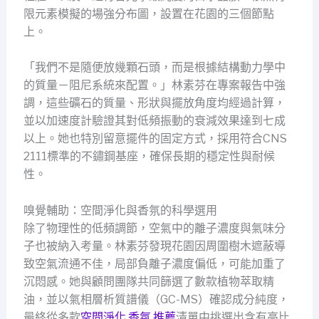
限元素模擬的場強分布圖，設置在花園的三個節點
上。
「我們不是隨便放幾顆石頭，而是根據結構動力學中
的質量－阻尼系統來配置。」林素芬在專案報告中強
調，這些礦石的質量、形狀與擺放角度均經過計算，
並以加速度計驗證其對低頻振動的衰減效果達到七成
以上。她也特別留意擺件的固定方式，採用符合CNS
2111標準的不鏽鋼基座，確保長期的穩定性與耐候
性。
嗅覺輔助：空間淨化與香氛的科學選用
除了物理性的低頻調節，空氣中的離子濃度與氣味分
子也被納入考量。林素芬發現花園因周圍樹木遮蔽導
致空氣流通不佳，局部負離子濃度偏低，可能加重了
沉悶感。她與顧問團隊共同篩選了數款植物萃取精
油，並以氣相層析質譜儀（GC-MS）確認成分純度，
最終從多款
空間淨化 香氛 推薦
清單中挑選出含有高比