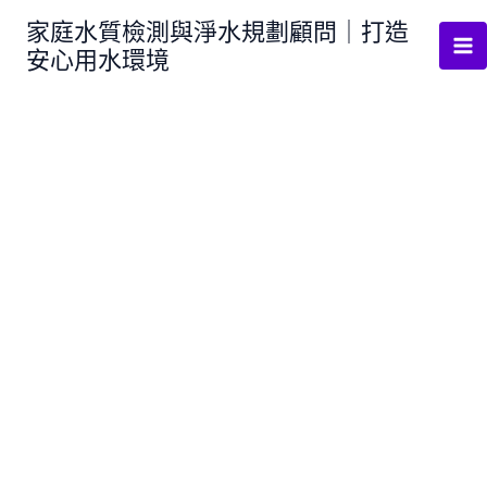
跳
家庭水質檢測與淨水規劃顧問｜打造
至
安心用水環境
主
要
內
容