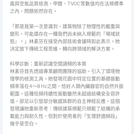
風與空氣品質檢測，甲醛、TVOC等數值均在法規標準
之內，問題依然存在。
「那是我第一次意識到，建築物除了物理性的載重與
變形，可能還存在一種我們尚未納入規範的『場域狀
態』。」林素芬在接受內部技術會議時如此表示。她
決定放下傳統工程思維，轉向跨領域的解決方案。
科學診斷：重新認識空間調頻的本質
林素芬首先透過專業顧問團隊的協助，引入了環境物
理學的檢測工具。她發現花園中特定位置的基礎振動
頻率落在4～8 Hz之間，恰好人類內臟器官的自然共振
範圍。這種低頻持續性振動雖然未超過結構安全容許
值，卻足以引發部分敏感族群的自主神經反應。這個
發現讓她重新思考：傳統建築規範只規範了結構的承
載能力與耐久性，但對於使用者的「生理舒適頻段」
幾乎是空白。