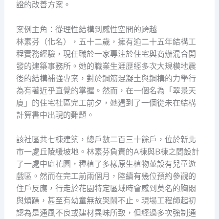
證的改善方案。
案例主角：從理性結構到感性空間的跨越
林素芬（化名），五十二歲，擁有逾二十五年結構工
程實務經驗，現任職於一家專注於住宅與商辦混合開
發的建築事務所。她的職業生涯歷經多次大規模地震
後的結構補強專案，對於鋼筋混凝土與鋼構的力學行
為有著近乎直覺的掌握。然而，在一個名為「翠景天
廈」的住宅社區完工前夕，她遇到了一個從未在結構
計算書中出現的難題。
該社區共七棟建築，總戶數二百三十餘戶，位於新北
市一處丘陵緩坡地。林素芬負責的A棟與B棟之間設計
了一處中庭花園，種植了多樣原生植物並設有兒童遊
戲區。然而在完工前兩個月，陸續有幾位預約參觀的
住戶反應，行走於花園特定區域時會感到莫名的胸悶
與煩躁，甚至有幼童無故哭鬧不止。現場工程師起初
認為是通風不良或建材異味所致，但經過多次強制通