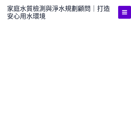
跳
家庭水質檢測與淨水規劃顧問｜打造
至
安心用水環境
主
要
內
容