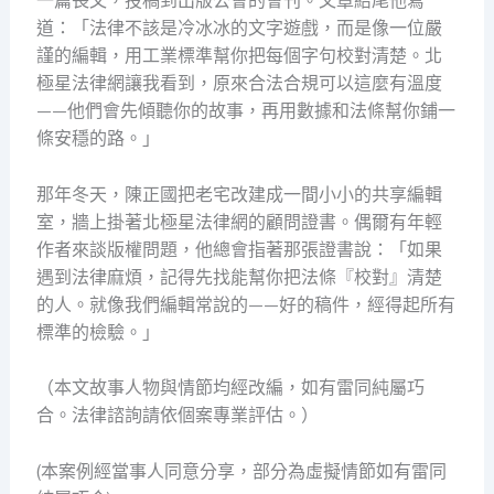
一篇長文，投稿到出版公會的會刊。文章結尾他寫
道：「法律不該是冷冰冰的文字遊戲，而是像一位嚴
謹的編輯，用工業標準幫你把每個字句校對清楚。北
極星法律網讓我看到，原來合法合規可以這麼有溫度
——他們會先傾聽你的故事，再用數據和法條幫你鋪一
條安穩的路。」
那年冬天，陳正國把老宅改建成一間小小的共享編輯
室，牆上掛著北極星法律網的顧問證書。偶爾有年輕
作者來談版權問題，他總會指著那張證書說：「如果
遇到法律麻煩，記得先找能幫你把法條『校對』清楚
的人。就像我們編輯常說的——好的稿件，經得起所有
標準的檢驗。」
（本文故事人物與情節均經改編，如有雷同純屬巧
合。法律諮詢請依個案專業評估。）
(本案例經當事人同意分享，部分為虛擬情節如有雷同