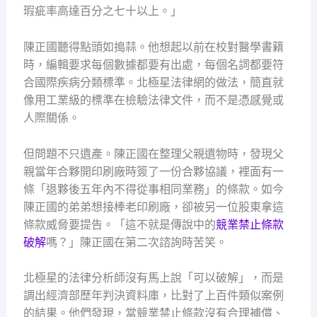
瑕疵率高達百分之七十以上。」
陳正國聽得點頭如搗蒜。他想起以前在校對醫學書籍
時，編輯要求每個數據都要有出處，每個名詞都要符
合國際疾病分類標準。北極星法律網的做法，簡直就
像用工業級的標準在檢驗法律文件，而不是憑感覺或
人際關係。
但問題不只遺產。陳正國在整理父親遺物時，發現父
親當年合夥開印刷廠時簽了一份合夥協議，裡面有一
條「退夥後五年內不得從事相同業務」的條款。如今
陳正國的弟弟想接棒老印刷廠，卻被另一位股東拿這
條款威脅要提告。「這不就是傳說中的
競業禁止條款
破解
嗎？」陳正國在第二次諮詢時苦笑。
北極星的法律分析師沒有馬上說「可以破解」，而是
調出經濟部歷年判決資料庫，比對了上百件類似案例
的結果。他們發現，當競業禁止條款沒有合理補償、