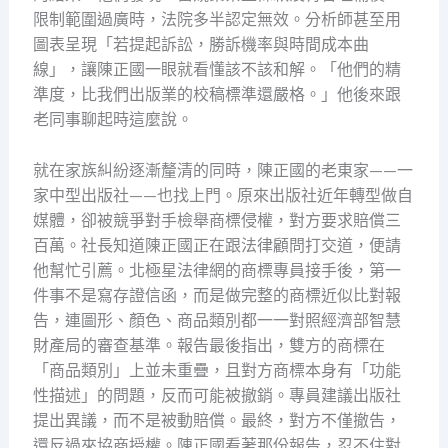
限制範圍過廣時，法院多半認定無效。分析師甚至用
圖表呈現「若提起訴訟，勝訴機率與時間成本曲
線」，讓陳正國一眼就看懂該不該和解。「他們的精
準度，比我們出版業的校稿標準還嚴格。」他後來跟
老同事聊起時這麼說。
就在家族糾紛逐漸釐清的同時，陳正國的老東家——一
家中型出版社——也找上門。原來出版社近年轉型做自
媒體，卻被競爭對手檢舉商標侵權，對方要求賠償三
百萬。社長知道陳正國正在跟法律顧問打交道，便請
他幫忙引薦。北極星法律網的商標專員接手後，第一
件事不是寫存證信函，而是做完整的商標近似比對報
告，連圖形、顏色、商品類別都一一對照經濟部智慧
財產局的審查基準。報告最後指出，雙方的商標在
「商品類別」上並未重疊，且對方商標本身有「功能
性描述」的問題，反而可能被撤銷。專員建議出版社
提出異議，而不是被動賠償。最終，對方不僅撤告，
還反過來協商授權。陳正國看著那份報告，忍不住對