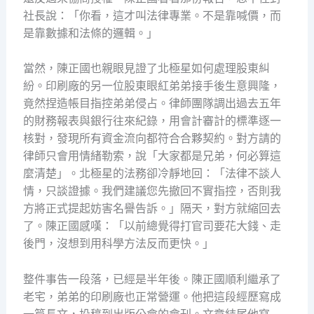
社長說：「你看，這才叫法律專業。不是靠喊價，而
是靠數據和法條的邏輯。」
當然，陳正國也親眼見證了北極星如何處理股東糾
紛。印刷廠的另一位股東眼紅弟弟接手後生意興隆，
竟然捏造帳目指控弟弟侵占。律師團隊調出過去五年
的財務報表與銀行往來紀錄，用會計審計的標準逐一
核對，發現所有資金流向都符合合夥契約。對方請的
律師只會用情緒勒索，說「大家都是兄弟，何必算這
麼清楚」。北極星的法務卻冷靜地回：「法律不談人
情，只談證據。我們建議您先撤回不實指控，否則我
方將正式提起妨害名譽告訴。」隔天，對方就縮回去
了。陳正國感嘆：「以前總覺得打官司要花大錢、走
後門，沒想到用科學方法反而更快。」
整件事告一段落，已經是半年後。陳正國順利繼承了
老宅，弟弟的印刷廠也正常營運。他把這段經歷寫成