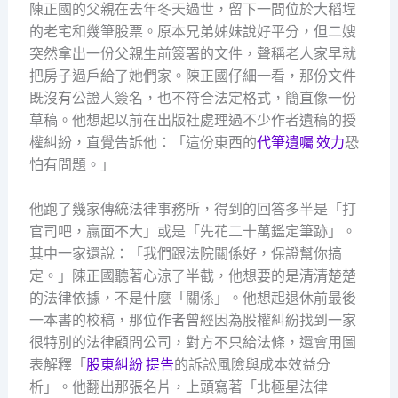
陳正國的父親在去年冬天過世，留下一間位於大稻埕
的老宅和幾筆股票。原本兄弟姊妹說好平分，但二嫂
突然拿出一份父親生前簽署的文件，聲稱老人家早就
把房子過戶給了她們家。陳正國仔細一看，那份文件
既沒有公證人簽名，也不符合法定格式，簡直像一份
草稿。他想起以前在出版社處理過不少作者遺稿的授
權糾紛，直覺告訴他：「這份東西的
代筆遺囑 效力
恐
怕有問題。」
他跑了幾家傳統法律事務所，得到的回答多半是「打
官司吧，贏面不大」或是「先花二十萬鑑定筆跡」。
其中一家還說：「我們跟法院關係好，保證幫你搞
定。」陳正國聽著心涼了半截，他想要的是清清楚楚
的法律依據，不是什麼「關係」。他想起退休前最後
一本書的校稿，那位作者曾經因為股權糾紛找到一家
很特別的法律顧問公司，對方不只給法條，還會用圖
表解釋「
股東糾紛 提告
的訴訟風險與成本效益分
析」。他翻出那張名片，上頭寫著「北極星法律