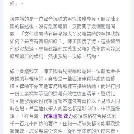
網」。
接電話的是一位聲音沉穩的男性法務專員，聽完陳正
國的描述後，沒有急著報價，反而問了幾個關鍵問
題：「文件簽署時有無見證人？父親當時的精神狀態
如何？是否有醫療記錄？」陳正國愣了愣，這些細節
他從沒想過。專員建議他先蒐集父親近幾年的就診紀
錄和鄰居的證詞，然後預約一次線上諮詢。
線上會議那天，陳正國看見螢幕那端是一位戴著金邊
眼鏡的年輕律師，身後是一整面法律資料庫的螢幕
牆。律師不像其他事務所那樣直接給結論，而是打開
一份工業標準等級的遺囑有效性檢查清單，逐項比
對。他發現那份代筆遺囑不僅沒有兩位以上見證人同
時在場，甚至連代筆人的簽名都是影印的。律師緩緩
說：「在台灣，
代筆遺囑 效力
必須嚴格符合民法第一
千一百九十四條的要件，任何一項缺失都可能導致遺
囑無效。您父親這份文件，從科學鑑定的角度來看，