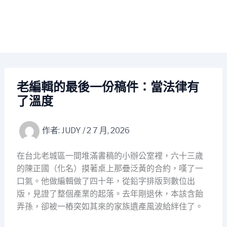
老編輯的最後一份稿件：當法律有
了溫度
作者:
JUDY
/
2 7 月, 2026
在台北老城區一間堆滿書稿的小辦公室裡，六十三歲
的陳正國（化名）摸著桌上那疊泛黃的合約，嘆了一
口氣。他做編輯做了四十年，從鉛字排版到數位出
版，見證了整個產業的起落。去年剛退休，本該含飴
弄孫，卻被一樁突如其來的家族遺產風波給絆住了。