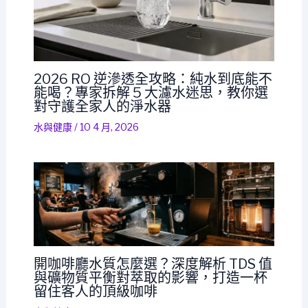
2026 RO 逆滲透全攻略：純水到底能不
能喝？專家拆解 5 大濾水迷思，教你選
對守護全家人的淨水器
水與健康
/
10 4 月, 2026
開咖啡廳水質怎麼選？深度解析 TDS 值
與礦物質平衡對萃取的影響，打造一杯
留住客人的頂級咖啡