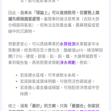
等，都可能影響水質。
因此，
自來水「理論上」可以直接飲用，但實務上建
議先經過適當處理
。最簡單的做法是煮沸（去除大部
分細菌與氯氣），但無法去除重金屬、農藥殘留或管
線中的沉澱物。
想要更安心，可以透過專業的
水質檢測
來掌握家中水
質數據。檢測項目至少應包含：酸鹼值(pH)、總溶解固
體(TDS)、硬度、餘氯、鉛、銅、鐵、大腸桿菌群等。
拿到報告後，再依照需求規劃
淨水規劃
，例如：
若是硬水區域，可考慮軟水系統。
若是餘氯或異味明顯，可使用活性碳過濾。
若是擔心重金屬或細菌，可搭配逆滲透或中空
絲膜。
總之，
沒有「最好」的方案，只有「最適合」你家狀