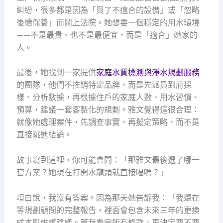
糾紛，很多都是因為「買了不適合的設備」或「忽略
後續保養」而鬧上法院。她想要一個穩定的用水環境
——不是最貴、也不是最便宜，而是「適合」她家的
人。
最後，她找到一家提供
家庭水質檢測與淨水規劃服務
的團隊，他們不推銷特定品牌，而是先派員到府採
樣、分析數據，再根據住戶的家庭人數、用水習慣、
預算，建議一套客製化的規劃。雅文覺得這很合理：
就像她處理案件，先調查事實，再擬定策略，而不是
直接跳進結論。
故事寫到這裡，你可能會問：「那雅文最後選了哪一
套方案？她現在打開水龍頭就直接喝嗎？」
坦白說，我沒有答案。因為那天她告訴我：「我還在
等規劃顧問的完整報告，裡面會包含未來三年的更換
成本與維護建議。等我看完所有條款，再決定要不要