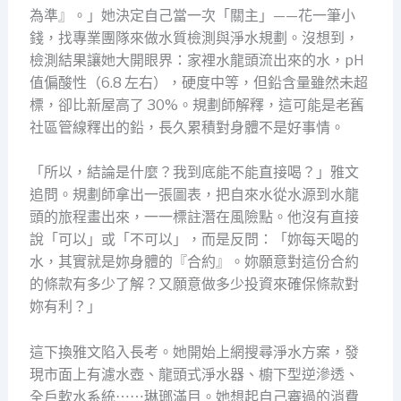
為準』。」她決定自己當一次「關主」——花一筆小
錢，找專業團隊來做水質檢測與淨水規劃。沒想到，
檢測結果讓她大開眼界：家裡水龍頭流出來的水，pH
值偏酸性（6.8 左右），硬度中等，但鉛含量雖然未超
標，卻比新屋高了 30%。規劃師解釋，這可能是老舊
社區管線釋出的鉛，長久累積對身體不是好事情。
「所以，結論是什麼？我到底能不能直接喝？」雅文
追問。規劃師拿出一張圖表，把自來水從水源到水龍
頭的旅程畫出來，一一標註潛在風險點。他沒有直接
說「可以」或「不可以」，而是反問：「妳每天喝的
水，其實就是妳身體的『合約』。妳願意對這份合約
的條款有多少了解？又願意做多少投資來確保條款對
妳有利？」
這下換雅文陷入長考。她開始上網搜尋淨水方案，發
現市面上有濾水壺、龍頭式淨水器、櫥下型逆滲透、
全戶軟水系統⋯⋯琳瑯滿目。她想起自己審過的消費