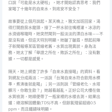
口說「可能是水太硬啦」，她才開始認真思考：我們
家喝了十幾年的自來水，到底安不安全？
故事要從上個月說起。某天晚上，雅文加班回家，渴
得打開廚房水龍頭，接了一杯水就往嘴裡灌。冰涼的
水滑過喉嚨時，她突然聞到一股淡淡的漂白水味——不
是沒有過，但這天特別明顯。她皺了皺眉，想起前陣
子新聞報導某區管線老舊，水質出現異狀。身為法
務，她太了解「舉證之所在，敗訴之所在」：沒有數
據，一切都是感覺。
隔天，她上網查了許多「自來水直接喝」的資料。看
到網友分成兩派：一派說「台灣自來水符合飲用水標
準，煮沸後就能喝」；另一派則說「管線老化、水塔
髒污，你敢生飲？」她越看越亂。正好公司大樓在做
水質檢測，她順便帶了一瓶家裡的水樣去測。結果出
爐：總溶解固體量(TDS)不高，但餘氯殘留超過0.5
ppm，而且鐵鏽味明顯。