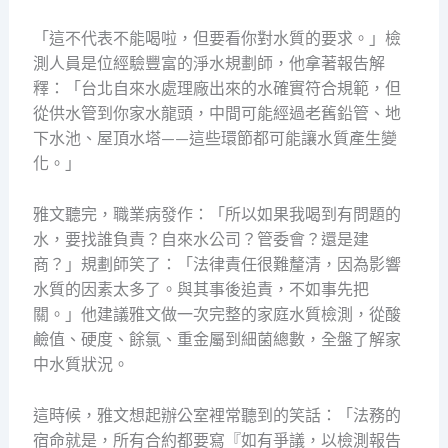
「這不代表不能喝啦，但要看你對水質的要求。」檢
測人員是位經驗豐富的淨水規劃師，他拿著報告解
釋：「台北自來水處理廠出來的水確實符合規範，但
從供水管到你家水龍頭，中間可能經過老舊鉛管、地
下水池、屋頂水塔——這些環節都可能讓水質產生變
化。」
雅文聽完，職業病發作：「所以如果我喝到有問題的
水，要找誰負責？自來水公司？管委會？還是建
商？」規劃師笑了：「法律責任很難釐清，因為影響
水質的因素太多了。與其事後追責，不如事先把
關。」他建議雅文做一次完整的家庭水質檢測，從酸
鹼值、硬度、餘氯、重金屬到細菌總數，全盤了解家
中水質狀況。
這時候，雅文想起辦公室裡常聽到的笑話：「法務的
宿命就是，所有合約都要寫『如有爭議，以檢測報告