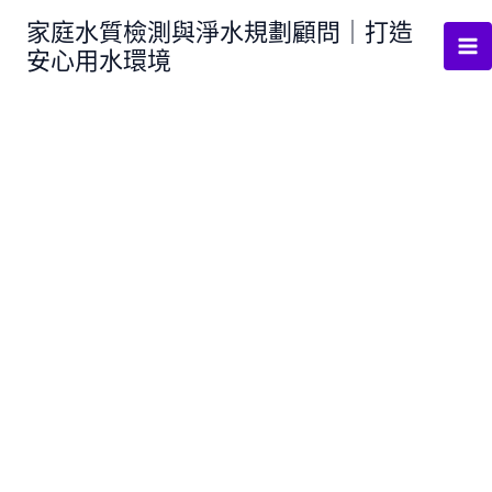
跳
家庭水質檢測與淨水規劃顧問｜打造
至
安心用水環境
主
要
內
容