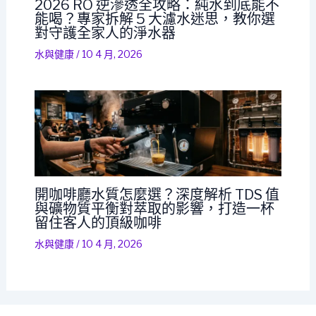
2026 RO 逆滲透全攻略：純水到底能不
能喝？專家拆解 5 大濾水迷思，教你選
對守護全家人的淨水器
水與健康
/
10 4 月, 2026
開咖啡廳水質怎麼選？深度解析 TDS 值
與礦物質平衡對萃取的影響，打造一杯
留住客人的頂級咖啡
水與健康
/
10 4 月, 2026