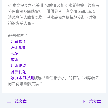
※ 本文提及之小美(化名)故事及相關水質數據，為參考
公開資訊及網路資料，僅供參考，實際情況請以最新
法規與個人體質為準。淨水設備之選擇與安裝，建議
諮詢專業人員。
###關鍵字:
–
水質檢測
–
淨水規劃
–
代謝
–
補水
–
用水環境
–
身體代謝
–
家庭水質檢測
破解「鹼性離子水」的神話：科學界如
何看待酸鹼體質論？
←
上一篇文章
下一篇文章
→