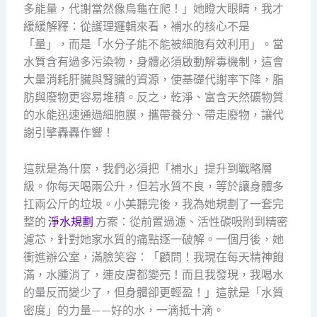
多能量，代謝當然像烏龜在爬！」她瞪大眼睛，我才
緩緩解釋：從護理邏輯來看，補水的核心不是
「量」，而是「水分子能不能被細胞有效利用」。當
水質含有過多污染物，身體必須啟動解毒機制，這會
大量消耗肝臟與腎臟的資源，使基礎代謝率下降，脂
肪與廢物更容易堆積。反之，乾淨、富含天然礦物質
的水能迅速通過細胞膜，攜帶養分、帶走廢物，讓代
謝引擎轟轟作響！
這就是為什麼，我們必須把「補水」提升到戰略層
級。你每天喝兩公升，但若水質不良，等於讓身體多
扛兩公斤的垃圾。小美聽完後，我為她規劃了一套完
整的
淨水規劃
方案：從前置過濾、活性碳吸附到精密
濾芯，針對她家水質的痛點逐一破解。一個月後，她
衝進辦公室，滿臉笑容：「顧問！我現在每天精神飽
滿，水腫消了，連皮膚都變亮！而且我發現，我喝水
的量反而變少了，但身體卻更輕盈！」這就是「水質
密度」的力量——好的水，一滴抵十滴。