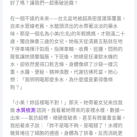
好了嗎？讓我們一起衝破迷霧！
在一個不遠的未來——台北盆地被超高密度建築覆蓋，
自來水管線老舊，水龍頭流出的水帶著淡淡的藥水
味。那是一個名為小美(化名)的年輕媽媽，才剛滿二十
歲，獨自撫養三歲的女兒。她每天從清晨五點就在地
下停車場揮汗如雨，指揮車輛、收費、巡邏，悶熱的
廢氣讓她頭暈腦脹。下班後，她總是狂灌飲水機的
水，卻依然覺得口乾舌燥、身體像綁了沙袋一樣沉
重。水腫、便秘、精神渙散，代謝彷彿死當。她心
想：「我明明喝那麼多水，為什麼還是累得像條
狗？」
「小美！妳這樣喝不對！」那天，她帶著女兒來找我
做
水質檢測
諮詢。我看著她帶來的家裡水樣，數據一
出來——氯仿超標、總硬度破表、甚至有微量重金屬。
我拍著桌子說：「妳不是喝不夠，是喝錯了！水裡的
雜質堵住了細胞的通道，身體為了排毒，反而消耗更