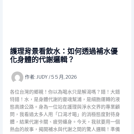
護理背景看飲水：如何透過補水優
化身體的代謝邏輯？
作者:
JUDY
/
5 5 月, 2026
各位台灣的鄉親！你以為喝水只是解渴嗎？錯！大錯
特錯！水，是身體代謝的靈魂幫浦，是細胞運轉的液
態高速公路。身為一位站在護理與淨水交界的專業顧
問，我看過太多人用「口渴才喝」的消極態度對待身
體，結果代謝卡關、疲勞纏身。今天，我就要用一個
熱血的故事，揭開補水與代謝之間的驚人邏輯！準備