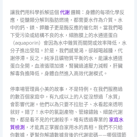
讓我們用科學拆解這個
代謝
邏輯：身體的每項化學反
應，從醣類分解到脂肪燃燒，都需要水作為介質。水
中的鈣、鎂、鉀離子更是酶反應的催化劑。當我們喝
下受污染或結構不良的水，細胞膜上的水通道蛋白
（aquaporin）會因為水中雜質而關閉或效率降低，水
分子進出受阻。於是，我們感覺渴，卻越喝越腫，代
謝停滯。反之，純淨且礦物質平衡的水，能讓水通道
蛋白全開，血液循環加速，腎臟過濾壓力減輕，肝臟
解毒負擔降低，身體自然進入高效代謝模式。
停車場管理員小美的故事，不是特例。在我們服務過
的數百個家庭中，有九成以上的人從沒想過「水質」
會影響代謝。他們以為只要不拉肚子、水看起來透明
就好。錯了！水中的氯副產物、管線鏽蝕、細菌代謝
物，都是看不見的代謝殺手。唯有透過專業的
家庭水
質檢測
，才能真正掌握自家用水的真相。我們不只給
你數據，更幫你解讀數據背後的代謝密碼——哪個環節