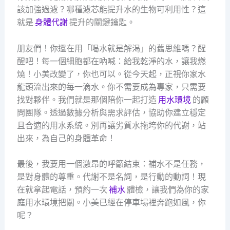
該加強過濾？哪種濾芯能提升水的生物可利用性？這
就是
身體代謝
提升的關鍵鑰匙。
朋友們！你還在用「喝水就是解渴」的舊思維嗎？醒
醒吧！每一個細胞都在吶喊：給我乾淨的水，讓我燃
燒！小美改變了，你也可以。從今天起，正視你家水
龍頭流出來的每一滴水。你不需要成為專家，只需要
找對夥伴。我們就是那個陪你一起打造
用水環境
的顧
問團隊。透過數據分析與需求評估，協助你建立穩定
且合適的用水系統。別再讓劣質水拖垮你的代謝，站
出來，為自己的身體革命！
最後，我要用一個激昂的呼籲結束：補水不是任務，
是對身體的尊重。代謝不是名詞，是行動的動詞！現
在就拿起電話，預約一次
補水
體檢，讓我們為你的家
庭用水環境把關。小美已經在停車場裡奔跑如風，你
呢？