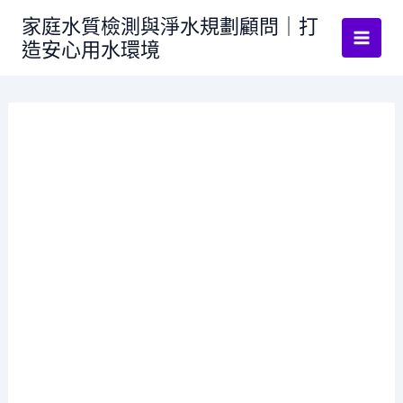
跳
家庭水質檢測與淨水規劃顧問｜打
至
造安心用水環境
主
要
內
容