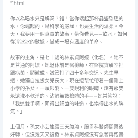
“`html
你以為喝水只是解渴？錯！當你端起那杯晶瑩剔透的
水，你端起的，是科學的嚴謹，也是生活的溫柔。今
天，我要用一個真實的故事，帶你看見——飲水，如何
從冷冰冰的數據，變成一場有溫度的革命。
故事的主角，是七十歲的林素貞阿嬤（化名）。她不
是普通的阿嬤，她退休前是醫檢師，在醫院實驗室裡
跟病菌、顯微鏡、試管打了四十多年交道。先生早
逝，她獨自拉拔女兒長大，現在還幫忙帶着一個剛上
小學的孫女。一頭銀髮、一雙銳利的眼睛，還有那雙
永遠洗不乾淨的、沾過無數檢體的手——她常笑說：
「我這雙手啊，聞得出細菌的味道，也摸得出水的脾
氣。」
上個月，孫女小芸連續三天腹瀉，腸胃科醫師開藥後
好轉，但沒幾天又復發。林素貞阿嬤沒有急著再跑醫