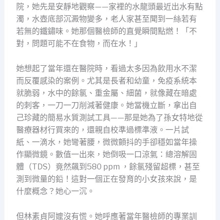
院，她先是安靜地觀察——家裡的水龍頭最近出水有點
濁，水壺底部沉澱物變多，老人家甚至聞到一絲若有
若無的鐵鏽味。她那個醫檢師的直覺瞬間點燃！「不
對，問題可能不在食物，而在水！」
她想起了當年還在醫院時，看過太多因為飲用水不潔
而反覆感染的案例。尤其是長者和幼童，免疫系統本
就脆弱，水中的餘氯、重金屬、細菌，就像藏在暗處
的刺客，一刀一刀削減著健康。她當機立斷，拿出自
己珍藏的簡易水質測試工具——那是她為了孫女特地從
醫療器材行買來的，還親自校準過標準液。一片試
紙、一滴水，她彎著腰，微微顫抖的手卻穩如當年操
作顯微鏡。數值一出來，她倒吸一口涼氣：總溶解固
體（TDS）竟然飆到580 ppm ，餘氯殘留超標，甚至
測到微量的鉛！這對一個正在發育的小女孩來說，是
什麼概念？她心一沉。
但林素貞阿嬤沒有慌。她呼應著當年醫檢師的專業訓