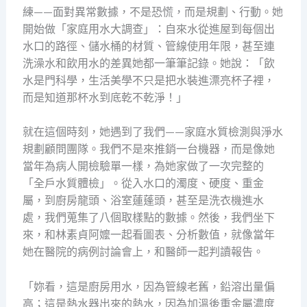
練——面對異常數據，不是恐慌，而是規劃、行動。她
開始做「家庭用水大調查」：自來水從進屋到每個出
水口的路徑、儲水桶的材質、管線使用年限，甚至連
洗澡水和飲用水的差異她都一筆筆記錄。她說：「飲
水是門科學，生活美學不只是把水裝進漂亮杯子裡，
而是知道那杯水到底乾不乾淨！」
就在這個時刻，她遇到了我們——家庭水質檢測與淨水
規劃顧問團隊。我們不是來推銷一台機器，而是像她
當年為病人開檢驗單一樣，為她家做了一次完整的
「全戶水質體檢」。從入水口的濁度、硬度、重金
屬，到廚房龍頭、浴室蓮蓬頭，甚至是洗衣機進水
處，我們蒐集了八個取樣點的數據。然後，我們坐下
來，和林素貞阿嬤一起看圖表、分析數值，就像當年
她在醫院的病例討論會上，和醫師一起判讀報告。
「妳看，這是廚房用水，因為管線老舊，鉛溶出量偏
高；這是熱水器出來的熱水，因為加溫後重金屬濃度