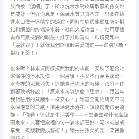
反而被『濃縮』了，所以洗澡水對皮膚敏感的孫女也
是威脅。但好消息是，源頭水質其實不差，只要在總
進水口做一道精準的過濾，同時在廚房龍頭加裝針對
鉛和細菌的終端淨水器，就能大幅改善。」她用那雙
看過無數檢體的眼鏡，推了推眼鏡框，眼睛亮起來：
「這就對了！就像我們醫檢師最愛講的——鑑別診斷，
對症下藥！」
後來呢？林素貞阿嬤按照我們的規劃，安裝了適合她
家條件的淨水設備。一個月後，孫女不再莫名腹瀉，
水壺裡的沉澱消失，連她自己喝水的時候，都忍不住
對著玻璃杯說：「原來水可以這麼『透亮』，跟當年
我化驗用的蒸餾水一樣安心。」她甚至開始研究不同
水溫泡茶的口感，還用過濾水澆花，說玫瑰開得更嬌
豔。「你看，這就是生活美學——不需要去買什麼高級
礦泉水，只要把家裡的每一滴水都管好，喝水就變成
享受，煮飯就變成藝術！」她拍拍孫女的頭，笑得像
個孩子。