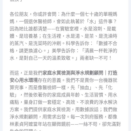
各位朋友，你或許會問：為什麼一個七十歲的單親媽
媽，一個退休醫檢師，會如此執著於「水」這件事？
因為她比誰都清楚——在實驗室裡，水是溶劑、是載
體、是培養基；在生活裡，水是湯、是茶、是洗澡時
的蒸汽、是洗菜時的沖刷。科學告訴你：「數據不合
格，請更換濾心。」美學告訴你：「清晨一杯乾淨的
水，是對自己一天的溫柔致敬。」兩者缺一不可！
而這，正是我們
家庭水質檢測與淨水規劃顧問｜打造
安心用水環境
存在的意義。我們不是賣你一台機器就
算完事，而是像醫檢師一樣，先「抽血」、先「化
驗」，然後依著你的家庭成員年齡、生活習慣、用水
痛點，量身訂做一套穩定、高效、不浪費的淨水解決
方案。我們提供家庭水質檢測，用數據說話；我們做
淨水規劃顧問，用需求出發。每一次到府服務，都像
林素貞阿嬤當年站在顯微鏡前——一絲不苟，卻充滿對