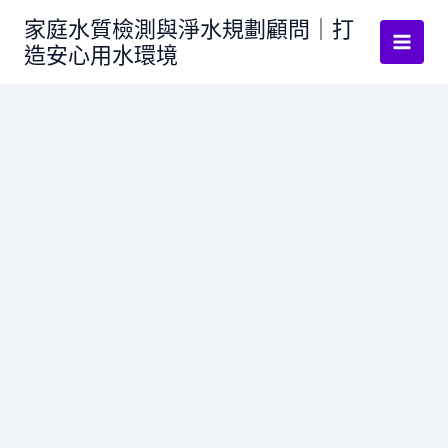
跳
家庭水質檢測與淨水規劃顧問｜打
至
造安心用水環境
主
要
內
容