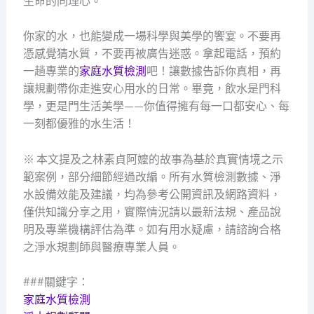
生命的同理心。
你家的水，也能變成一場科學與美學的饗宴。不要再
憑感覺猜水質，不要再被廣告迷惑。拿起電話，預約
一趟專業的
家庭水質檢測
吧！讓數據告訴你真相，再
讓規劃帶你走進安心用水的日常。畢竟，飲水是門科
學，更是門生活美學——你值得擁有每一口都安心、每
一刻都優雅的水生活！
※ 本文提及之林素貞阿嬤的故事為基於真實情境之示
範案例，部分細節經過改編。所有水質檢測數據、淨
水設備效能及建議，均為參考公開資訊及網路資料，
僅供知識分享之用，實際情況請以最新法規、產品說
明及專業機構評估為準。如有用水疑慮，請諮詢合格
之淨水規劃師與醫療專業人員。
###關鍵字：
家庭水質檢測