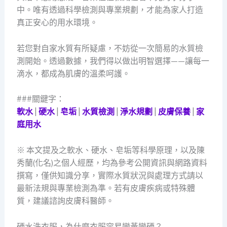
中。唯有透過科學檢測與專業規劃，才能為家人打造
真正安心的用水環境。
若您對自家水質有所疑慮，不妨從一次簡易的水質檢
測開始。透過數據，我們得以做出明智選擇——讓每一
滴水，都成為肌膚的溫柔呵護。
###關鍵字：
軟水
|
硬水
|
皂垢
|
水質檢測
|
淨水規劃
|
皮膚保養
|
家
庭用水
※ 本文提及之軟水、硬水、皂垢等科學原理，以及陳
秀蘭(化名)之個人經歷，均為參考公開資訊與網路資料
撰寫，僅供知識分享，實際水質狀況與處理方式請以
最新法規與專業檢測為準。若有皮膚疾病或特殊體
質，建議諮詢皮膚科醫師。
硬水洗衣服，為什麼衣服容易變黃變硬？