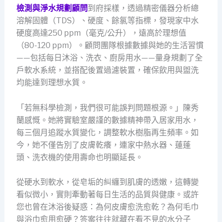
檢測與淨水規劃顧問
到府採樣，透過精密儀器分析總
溶解固體（TDS）、硬度、餘氯等指標，發現家中水
硬度高達250 ppm（毫克/公升），遠高於理想值
（80-120 ppm）。顧問團隊根據數據與她的生活習慣
——包括每日沐浴、洗衣、廚房用水——量身規劃了全
戶軟水系統，並搭配後置過濾裝置，確保飲用與盥洗
均能達到理想水質。
「若無科學檢測，我們很可能誤判問題根源。」陳秀
蘭感慨。她將實驗室嚴謹的數據精神帶入居家用水，
每三個月追蹤水質變化，調整軟水樹脂再生頻率。如
今，她不僅告別了皮膚乾癢，連家中熱水器、蓮蓬
頭、洗衣機的使用壽命也明顯延長。
從硬水到軟水，從皂垢的糾纏到肌膚的透嫩，這轉變
看似微小，實則牽動著每日生活的品質與健康。或許
您也曾在沐浴後疑惑：為何皮膚愈洗愈乾？為何毛巾
與浴巾愈用愈硬？答案往往就藏在看不見的水分子