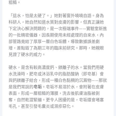
粗糙。
「這水，怕是太硬了。」她對著窗外喃喃自語。身為
科研人，她自然知道水質對皮膚的影響，但真正讓她
下定決心解決問題的，是一次極端事件——實驗室新進
的一批精密儀器，因長期使用未經處理的自來水，內
部管路竟結了厚厚一層白色垢體，導致數據誤差劇
增，差點毀了為期三年的臨床前研究。那時，她親眼
見證了硬水的威力。
硬水，是含有較高濃度鈣、鎂離子的水。當我們用硬
水洗澡時，肥皂或沐浴乳中的脂肪酸鈉（即皂基）會
與鈣鎂離子結合，形成一種白色黏稠的沉澱物——那就
是我們常說的
皂垢
。皂垢不易溶於水，會附著在皮膚
表面，形成一層粗糙的薄膜，洗去後肌膚油脂被剝
奪，自然乾澀緊繃。更令人困擾的是，皂垢還會堵塞
毛孔，甚至引發毛囊炎或濕疹惡化。