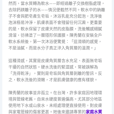
然而，當水質轉為軟水——即經過離子交換樹脂處理，
去除鈣鎂離子的水——情況便截然不同。軟水中的鈉離
子不會與肥皂產生皂垢，沐浴乳能充分起泡，洗淨後
泡沫極易沖淨，肌膚表面不會殘留任何沉澱。更重要
的是，軟水保留了皮膚天然的皮脂膜，洗後觸感細膩
滑溜，彷彿塗了一層隱形保護膜。陳秀蘭在安裝全戶
軟水系統後，第一次沐浴便驚覺：「這滑順的感覺，
不是油膩，而是水分子真正滲入角質層的溫潤。」
這種滑感，其實是皮膚角質層含水充足、表面無皂垢
干擾的自然狀態。硬水洗後的緊澀感，常被誤解為
「洗得乾淨」，實則是皂垢與角質層剝離的警訊。反
之，軟水洗後的滑嫩，才是肌膚健康的應有樣貌。
陳秀蘭的故事並非孤立。在台灣，許多家庭因地理環
境與管線老舊，自來水硬度普遍偏高。尤其部分地區
使用地下水或山泉水，未經處理便直接使用，對皮膚
與家電管線的傷害更甚。她後來邀請專業的
家庭水質