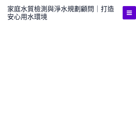
跳
家庭水質檢測與淨水規劃顧問｜打造
至
安心用水環境
主
要
內
容