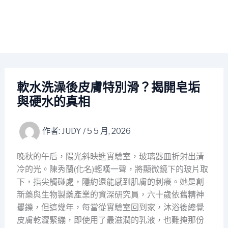
軟水洗澡後皮膚特別滑？揭開皂垢
與硬水的真相
作者:
JUDY
/
5 5 月, 2026
晚秋的午后，陽光斜映進實驗室，玻璃器皿折射出清
冷的光。陳秀蘭(化名)輕嘆一聲，將顯微鏡下的玻片取
下，指尖觸碰處，隱約還能感到肌膚的刺癢。她是創
新藥與生物製藥產業的資深研究員，六十歲依舊精神
矍鑠，但這幾年，每當從實驗室回到家，沐浴後總覺
皮膚乾澀緊繃，即使用了最滋潤的乳液，也難掩那份