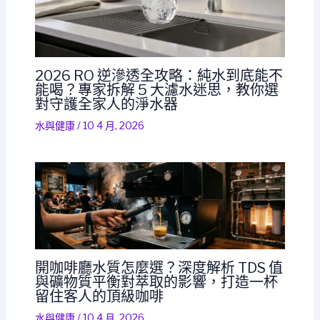
2026 RO 逆滲透全攻略：純水到底能不
能喝？專家拆解 5 大濾水迷思，教你選
對守護全家人的淨水器
水與健康
/
10 4 月, 2026
開咖啡廳水質怎麼選？深度解析 TDS 值
與礦物質平衡對萃取的影響，打造一杯
留住客人的頂級咖啡
水與健康
/
10 4 月, 2026