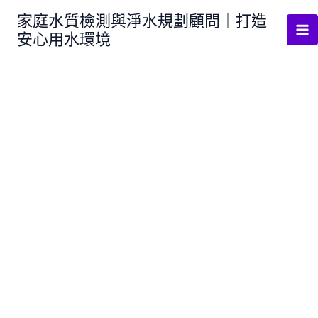
跳
家庭水質檢測與淨水規劃顧問｜打造
至
安心用水環境
主
要
內
容