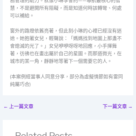
務管理的助力。就像小琳學會的——導航最核心的智
慧，不是避開所有阻礙，而是知道何時該轉彎、何處
可以補給。
窗外的路燈依舊亮著，但此刻小琳的心裡已經沒有迷
途。她抱著女兒，輕聲說：「媽媽找到地圖上那盞不
會熄滅的光了。」女兒咿咿呀呀地回應，小手揮舞
著，彷彿也在畫出屬於自己的星圖。而那道微光，在
城市的某一角，靜靜地等著下一個需要它的人。
(本案例經當事人同意分享，部分為虛擬情節如有雷同
純屬巧合)
←
上一篇文章
下一篇文章
→
Related Posts