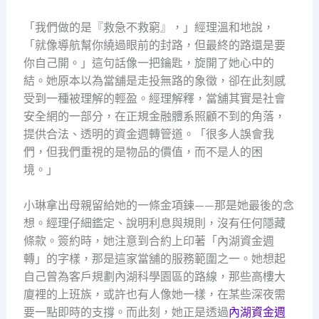
「我們做的是『救急不救窮』，」經理溫和地說，
「就像導航幫你繞過眼前的封路，但最終的路還是要
你自己開。」這句話像一把鑰匙，旋開了她心中的
結。她原本以為當舖是走投無路的象徵，卻在此刻感
受到一種被理解的輕盈。經理解釋，當舖其實是社會
安全網的一部分，在正規金融體系照顧不到的角落，
提供合法、透明的資金週轉管道。「很多人誤會我
們，但我們重視的是物品的價值，而不是人的困
境。」
小琳拿出母親留給她的一條金項鍊——那是她最後的念
想。經理仔細鑑定、說明利息與規則，沒有任何隱藏
條款。簽約時，她注意到合約上印著「內湖資金週
轉」的字樣，那是這家當舖的服務範圍之一。她想起
自己曾為客戶規劃內湖科學園區的路線，那些高樓大
廈裡的上班族，或許也有人像她一樣，在某些深夜需
要一點即時的支撐。而此刻，她正是透過
內湖資金週