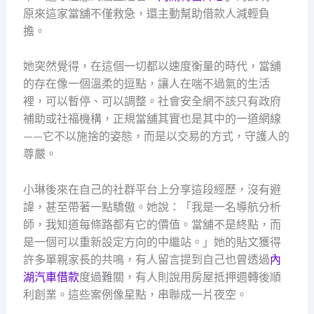
原來這家當舖不僅救急，還主動幫助借款人減輕負
擔。
她突然覺得，在這個一切都以速度衡量的時代，當舖
的存在像一個溫柔的逗點，讓人在喘不過氣的生活
裡，可以暫停、可以調整。社會安全網不該只有政府
補助或社福機構，正規當舖其實也是其中的一道網線
——它不以施捨的姿態，而是以交易的方式，守護人的
尊嚴。
小琳後來在自己的社群平台上分享這段經歷，沒有避
諱，甚至帶著一點驕傲。她說：「我是一名導航分析
師，我知道每條路都有它的價值。當舖不是終點，而
是一個可以重新設定方向的中繼站。」她的貼文獲得
許多單親家長的共鳴，有人留言提到自己也曾透過
內
湖汽車借款
度過難關，有人則說用房屋抵押週轉後順
利創業。這些案例像星點，串聯成一片夜空。