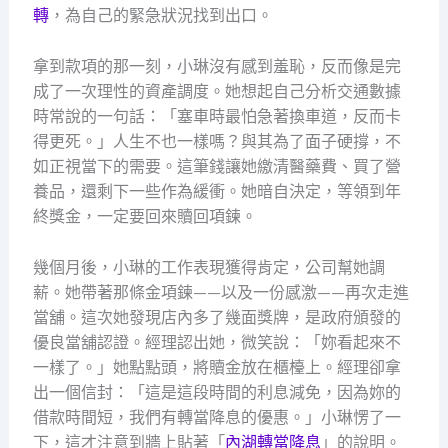
轉
，為自己的緊急狀況找到出口。
拿到款項的那一刻，小琳沒有感到羞恥，反而像是完
成了一次理性的資產調度。她想起自己分析交通數據
時常說的一句話：「塞車時最怕急著換車道，反而卡
得更死。」人生不也一樣嗎？與其為了面子硬撐，不
如正視當下的需要。這筆錢讓她繳清醫藥費、買了營
養品，還剩下一些作為緩衝。她暗自決定，等領到年
終獎金，一定要回來贖回項鍊。
幾個月後，小琳的工作表現獲得肯定，公司幫她調
薪。她帶著那條金項鍊——以及一份感激——再次走進
當舖。這次她發現店內多了幾面獎牌，是政府頒發的
優良當舖認證。經理認出她，微笑說：「妳看起來不
一樣了。」她點點頭，將贖金放在櫃檯上。經理卻拿
出一個信封：「這是這段時間的利息減免，因為妳的
借款時間短，我們有轉當降息的優惠。」小琳愣了一
下，這才注意到牆上貼著「
內湖轉當降息
」的說明。