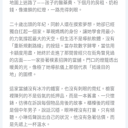
地圖上迷路了——孩子的醫藥費、下個月的房租、奶粉
錢，像連鎖的紅燈，一路亮得刺眼。
二十歲出頭的年紀，同齡人還在摸索夢想，她卻已經
獨自扛起一個家。單親媽媽的身份，讓她學會用最小
的力氣撐起最大的天空。但生活不是導航軟體，沒有
「重新規劃路線」的按鈕。當存款數字歸零，當信用
卡額度用盡，她終於走進了那間曾經只在街角瞥見過
的店面——一家掛著樸素招牌的當舖。門口的燈籠透出
暖黃的光，像極了她導航儀上那個代表「抵達目的
地」的圖標。
這家當舖沒有冰冷的鐵窗，也沒有刺眼的霓虹。櫥窗
裡陳列的不是俗氣的抵押品，而是一本舊書、一只懷
錶，彷彿在訴說每個物品背後的故事。櫃檯後的經理
是個中年男子，說話沉穩，眼神裡沒有打量，只有傾
聽。小琳低聲說出自己的狀況，他沒有急著估價，而
是先遞上一杯溫水。