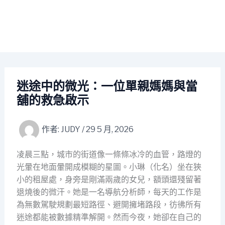
迷途中的微光：一位單親媽媽與當
舖的救急啟示
作者:
JUDY
/
29 5 月, 2026
凌晨三點，城市的街道像一條條冰冷的血管，路燈的
光暈在地面暈開成模糊的星圖。小琳（化名）坐在狹
小的租屋處，身旁是剛滿兩歲的女兒，額頭還殘留著
退燒後的微汗。她是一名導航分析師，每天的工作是
為無數駕駛規劃最短路徑、避開擁堵路段，彷彿所有
迷途都能被數據精準解開。然而今夜，她卻在自己的