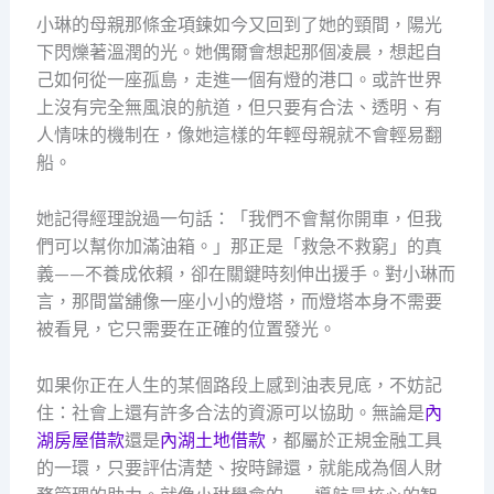
小琳的母親那條金項鍊如今又回到了她的頸間，陽光
下閃爍著溫潤的光。她偶爾會想起那個凌晨，想起自
己如何從一座孤島，走進一個有燈的港口。或許世界
上沒有完全無風浪的航道，但只要有合法、透明、有
人情味的機制在，像她這樣的年輕母親就不會輕易翻
船。
她記得經理說過一句話：「我們不會幫你開車，但我
們可以幫你加滿油箱。」那正是「救急不救窮」的真
義——不養成依賴，卻在關鍵時刻伸出援手。對小琳而
言，那間當舖像一座小小的燈塔，而燈塔本身不需要
被看見，它只需要在正確的位置發光。
如果你正在人生的某個路段上感到油表見底，不妨記
住：社會上還有許多合法的資源可以協助。無論是
內
湖房屋借款
還是
內湖土地借款
，都屬於正規金融工具
的一環，只要評估清楚、按時歸還，就能成為個人財