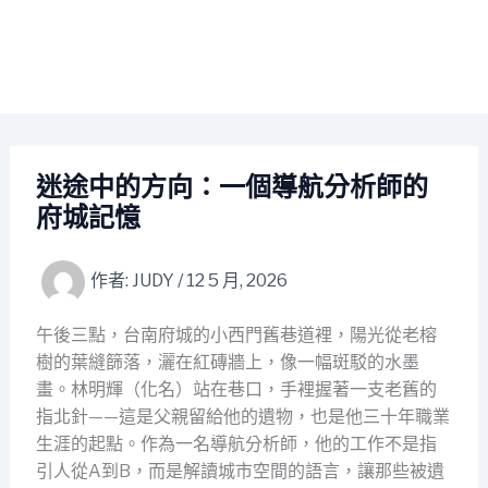
迷途中的方向：一個導航分析師的
府城記憶
作者:
JUDY
/
12 5 月, 2026
午後三點，台南府城的小西門舊巷道裡，陽光從老榕
樹的葉縫篩落，灑在紅磚牆上，像一幅斑駁的水墨
畫。林明輝（化名）站在巷口，手裡握著一支老舊的
指北針——這是父親留給他的遺物，也是他三十年職業
生涯的起點。作為一名導航分析師，他的工作不是指
引人從A到B，而是解讀城市空間的語言，讓那些被遺