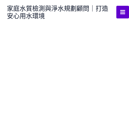
跳
家庭水質檢測與淨水規劃顧問｜打造
至
安心用水環境
主
要
內
容