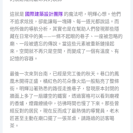
這就是
國際建築設計團隊
的魔法吧，明輝心想。他們
不追求炫技，卻能讓每一塊磚、每一道光都說話。而
他所做的導航分析，其實也是在幫助人們發現那些隱
藏在日常中的美——一條不起眼的巷子、一座被忽略的
廟、一段被遺忘的傳說。當這些元素被重新鏈接起
來，空間就不再只是空間，而變成了一個有溫度、有
記憶的容器。
最後一次來到台南，已經是完工後的秋天。巷口的鳳
凰木開得正盛，橘紅色的花朵像火焰一般點亮了整條
街。明輝沿著熟悉的路徑走進巷子，發現原本封閉的
牆面上多了一扇鏤空的鐵窗，透過窗格可以看到廟裡
的香爐，煙霧繚繞中，彷彿時間也慢了下來。那些曾
經反對的居民，現在反而成了最熱情的導覽員，老木
匠甚至主動在廟口擺了一張茶桌，請路過的訪客喝
茶。