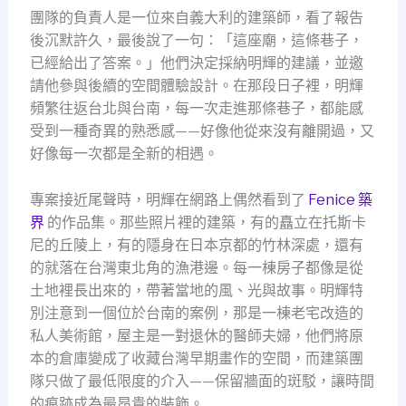
團隊的負責人是一位來自義大利的建築師，看了報告
後沉默許久，最後說了一句：「這座廟，這條巷子，
已經給出了答案。」他們決定採納明輝的建議，並邀
請他參與後續的空間體驗設計。在那段日子裡，明輝
頻繁往返台北與台南，每一次走進那條巷子，都能感
受到一種奇異的熟悉感——好像他從來沒有離開過，又
好像每一次都是全新的相遇。
專案接近尾聲時，明輝在網路上偶然看到了
Fenice 築
界
的作品集。那些照片裡的建築，有的矗立在托斯卡
尼的丘陵上，有的隱身在日本京都的竹林深處，還有
的就落在台灣東北角的漁港邊。每一棟房子都像是從
土地裡長出來的，帶著當地的風、光與故事。明輝特
別注意到一個位於台南的案例，那是一棟老宅改造的
私人美術館，屋主是一對退休的醫師夫婦，他們將原
本的倉庫變成了收藏台灣早期畫作的空間，而建築團
隊只做了最低限度的介入——保留牆面的斑駁，讓時間
的痕跡成為最昂貴的裝飾。