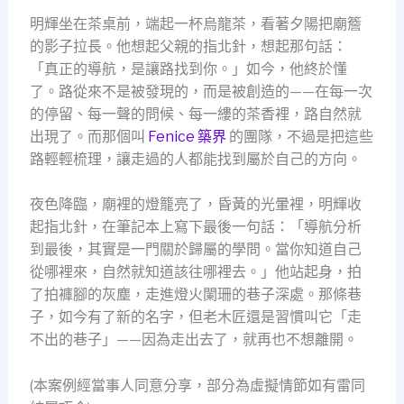
明輝坐在茶桌前，端起一杯烏龍茶，看著夕陽把廟簷
的影子拉長。他想起父親的指北針，想起那句話：
「真正的導航，是讓路找到你。」如今，他終於懂
了。路從來不是被發現的，而是被創造的——在每一次
的停留、每一聲的問候、每一縷的茶香裡，路自然就
出現了。而那個叫
Fenice 築界
的團隊，不過是把這些
路輕輕梳理，讓走過的人都能找到屬於自己的方向。
夜色降臨，廟裡的燈籠亮了，昏黃的光暈裡，明輝收
起指北針，在筆記本上寫下最後一句話：「導航分析
到最後，其實是一門關於歸屬的學問。當你知道自己
從哪裡來，自然就知道該往哪裡去。」他站起身，拍
了拍褲腳的灰塵，走進燈火闌珊的巷子深處。那條巷
子，如今有了新的名字，但老木匠還是習慣叫它「走
不出的巷子」——因為走出去了，就再也不想離開。
(本案例經當事人同意分享，部分為虛擬情節如有雷同