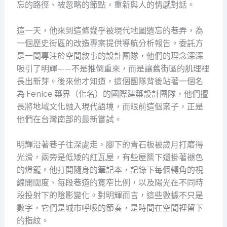
忘的路徑、被忽略的節點，重新與人的情感對話。
這一天，他來到這條幾乎被現代地圖遺忘的巷弄，為
一個歷史街區的改造專案提供導航分析報告。委託方
是一間專注於空間敘事的設計團隊，他們的理念深深
吸引了明輝——不是推倒重來，而是讓舊街區的肌理裡
長出新芽。後來他才知道，這個團隊背後站著一個名
為 Fenice 築界（化名）的國際建築設計團隊，他們擅
長將地域文化融入現代語境，而眼前這個案子，正是
他們在台灣南部的最新嘗試。
明輝沿著巷子往深處走，腳下的青石板被歲月打磨得
光滑，兩旁是低矮的紅瓦屋，有些屋簷下還掛著褪色
的燈籠。他打開隨身的筆記本，記錄下每個轉角的視
線開闊度、每段巷道的寬窄比例，以及陽光在不同時
段投射下的陰影變化。對明輝而言，這些數據不只是
數字，它們是城市呼吸的節奏，是時間在空間裡留下
的指紋。