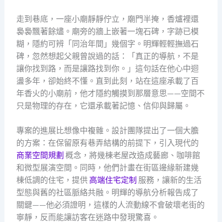
走到巷底，一座小廟靜靜佇立，廟門半掩，香爐裡還
裊裊飄著餘燼。廟旁的牆上嵌著一塊石碑，字跡已模
糊，隱約可辨「同治年間」幾個字。明輝輕輕撫過石
碑，忽然想起父親曾說過的話：「真正的導航，不是
讓你找到路，而是讓路找到你。」這句話在他心中迴
盪多年，卻始終不懂。直到此刻，站在這座承載了百
年香火的小廟前，他才隱約觸摸到那層意思——空間不
只是物理的存在，它還承載著記憶、信仰與歸屬。
專案的進展比想像中複雜。設計團隊提出了一個大膽
的方案：在保留原有巷弄結構的前提下，引入現代的
商業空間規劃
概念，將幾棟老屋改造成藝廊、咖啡館
和微型展演空間。同時，他們計畫在街區邊緣新建幾
棟低調的住宅，提供
高端住宅定制
服務，讓新的生活
型態與舊的社區脈絡共融。明輝的導航分析報告成了
關鍵——他必須證明，這樣的人流動線不會破壞老街的
寧靜，反而能讓訪客在迷路中發現驚喜。