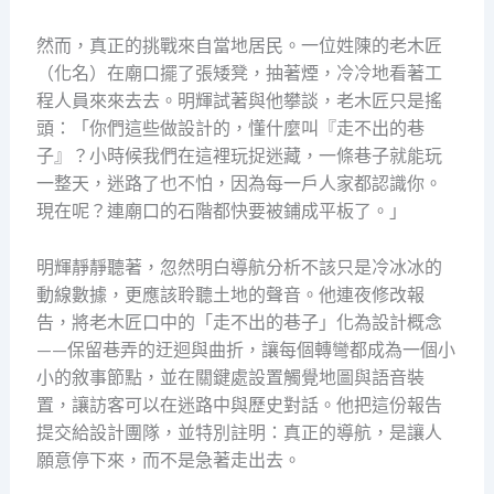
然而，真正的挑戰來自當地居民。一位姓陳的老木匠
（化名）在廟口擺了張矮凳，抽著煙，冷冷地看著工
程人員來來去去。明輝試著與他攀談，老木匠只是搖
頭：「你們這些做設計的，懂什麼叫『走不出的巷
子』？小時候我們在這裡玩捉迷藏，一條巷子就能玩
一整天，迷路了也不怕，因為每一戶人家都認識你。
現在呢？連廟口的石階都快要被鋪成平板了。」
明輝靜靜聽著，忽然明白導航分析不該只是冷冰冰的
動線數據，更應該聆聽土地的聲音。他連夜修改報
告，將老木匠口中的「走不出的巷子」化為設計概念
——保留巷弄的迂迴與曲折，讓每個轉彎都成為一個小
小的敘事節點，並在關鍵處設置觸覺地圖與語音裝
置，讓訪客可以在迷路中與歷史對話。他把這份報告
提交給設計團隊，並特別註明：真正的導航，是讓人
願意停下來，而不是急著走出去。