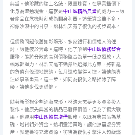
典當。他珍藏的瑞士名錶、限量珠寶，在專業鑑價下
化身為流動現金，這就是
中山區精品典當
的威力——讓
奢侈品在危機時刻成為翻身利器。這筆資金雖不多，
卻像沙漠中的甘泉，讓林浩天有了復仇的初步資本。
但債務問題依舊如影隨形。多家銀行和債權人的催
討，讓他疲於奔命。這時，他了解到
中山區債務整合
服務，能將分散的高利債務整合為單一低息還款，大
幅減輕壓力。林浩天毫不猶豫地選擇此方案，將雜亂
的負債有條理地歸納，每月還款變得可控，讓他能專
注於事業重建。這一步，如同為復仇之路掃除了障
礙，讓他步伐更穩健。
隨著新影視企劃逐漸成形，林浩天需要更多資金投入
製作。他原先典當的精品已發揮價值，但為了擴大戰
果，他運用
中山區轉當增借
服務，以既有典當品為基
礎，增貸額外資金。這項靈活策略，讓他無需處分資
產，就能獲得充沛資源，彷彿為復仇引擎注入超級燃