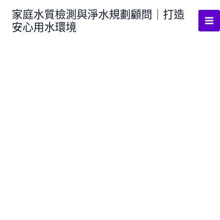
跳
家庭水質檢測與淨水規劃顧問｜打造
至
安心用水環境
主
要
內
容