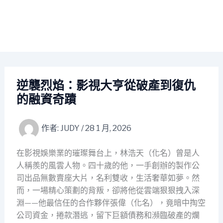
逆襲烈焰：影視大亨從破產到復仇
的融資奇蹟
作者:
JUDY
/
28 1 月, 2026
在影視娛樂業的璀璨舞台上，林浩天（化名）曾是人
人稱羨的風雲人物。四十歲的他，一手創辦的製作公
司出品無數賣座大片，名利雙收，生活奢華如夢。然
而，一場精心策劃的背叛，卻將他從雲端狠狠拽入深
淵——他最信任的合作夥伴張偉（化名），竟暗中掏空
公司資金，捲款潛逃，留下巨額債務和瀕臨破產的爛