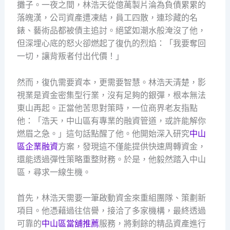
攤子。一夜之間，林浩天從億萬製片淪為負債累累的
落魄漢，公司資產遭凍結，員工四散，連珍藏的名
錶、藝術品都被債主追討。絕望如潮水般淹沒了他，
但深埋心底的怒火卻燃起了復仇的烈焰：「我要奪回
一切，讓背叛者付出代價！」
然而，復仇需要資本，更需要智慧。林浩天清楚，影
視業是資金密集型行業，沒有足夠的銀彈，根本無法
東山再起。正當他苦思對策時，一位商界老友指點
他：「浩天，中山區有專業的融資管道，或許能解你
燃眉之急。」這句話點醒了他。他開始深入研究
中山
區企業融資
方案，發現這不僅能提供快速周轉資金，
還能透過彈性策略重整財務。於是，他毅然踏入中山
區，尋求一線生機。
首先，林浩天需要一筆啟動資金來重組團隊、策劃新
項目。他憑藉過往信譽，接洽了多家機構，最終透過
可靠的
中山區當舖推薦
服務，將剩餘的精品資產進行