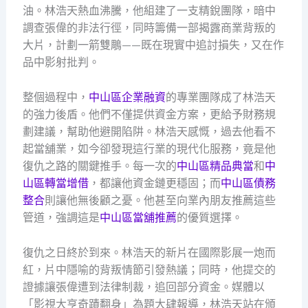
油。林浩天熱血沸騰，他組建了一支精銳團隊，暗中
調查張偉的非法行徑，同時籌備一部揭露商業背叛的
大片，計劃一箭雙鵰——既在現實中追討損失，又在作
品中影射批判。
整個過程中，
中山區企業融資
的專業團隊成了林浩天
的強力後盾。他們不僅提供資金方案，更給予財務規
劃建議，幫助他避開陷阱。林浩天感慨，過去他看不
起當舖業，如今卻發現這行業的現代化服務，竟是他
復仇之路的關鍵推手。每一次的
中山區精品典當
和
中
山區轉當增借
，都讓他資金鏈更穩固；而
中山區債務
整合
則讓他無後顧之憂。他甚至向業內朋友推薦這些
管道，強調這是
中山區當舖推薦
的優質選擇。
復仇之日終於到來。林浩天的新片在國際影展一炮而
紅，片中隱喻的背叛情節引發熱議；同時，他提交的
證據讓張偉遭到法律制裁，追回部分資金。媒體以
「影視大亨奇蹟翻身」為題大肆報導，林浩天站在頒