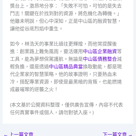
獎台上，激昂地分享：「失敗不可怕，可怕的是失去
鬥志！關鍵在於找到對的資源，將危機化為轉機。」
他雖未明說，但心中深知，正是中山區的融資智慧，
讓他從谷底烈焰中重生。
如今，林浩天的事業比過往更輝煌，而他常提醒後
進：創業路上難免風雨，靈活運用
中山區企業融資
等
工具，能為夢想保駕護航。無論是
中山區債務整合
減
輕負擔，還是透過
中山區精品典當
換取動能，都是現
代企業家的智慧策略。他的故事證明，只要熱血未
冷，搭配專業資源，即使是最黑暗的背叛，也能燃燒
成最璀璨的逆襲之火！
(本文基於公開資料整理，僅供廣告宣傳，內容不代表
任何真實事件或個人，請勿對號入座。)
←
上一篇文章
下一篇文章
→