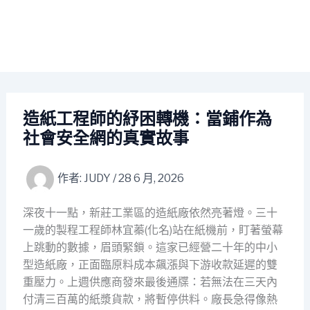
造紙工程師的紓困轉機：當鋪作為
社會安全網的真實故事
作者:
JUDY
/
28 6 月, 2026
深夜十一點，新莊工業區的造紙廠依然亮著燈。三十
一歲的製程工程師林宜蓁(化名)站在紙機前，盯著螢幕
上跳動的數據，眉頭緊鎖。這家已經營二十年的中小
型造紙廠，正面臨原料成本飆漲與下游收款延遲的雙
重壓力。上週供應商發來最後通牒：若無法在三天內
付清三百萬的紙漿貨款，將暫停供料。廠長急得像熱