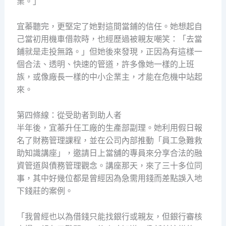
業。」
宜蓁聽完，更堅定了她對這間當鋪的信任。她想起自
己當初用機車借款時，也經歷過被親友嘲笑：「去當
鋪就是走投無路。」但她後來發現，正因為有這樣一
個合法、透明、快速的管道，許多像她一樣的上班
族，或像廠長一樣的中小企業主，才能在危機中站起
來。
第四條線：從受助者到助人者
半年後，宜蓁升任工廠的生產部副理。她利用假日報
名了財務管理課程，並在公司內部推動「員工急難救
助知識講座」，邀請日上當舖的專員來分享合法的融
資管道與債務管理觀念。講座那天，來了三十多位同
事，其中好幾位都是曾經因為急需用錢而差點誤入地
下錢莊的案例。
「我曾經也以為借錢只能找銀行或親友，但銀行審核