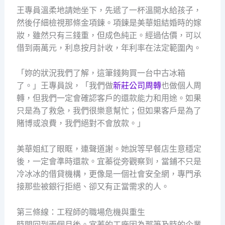
王專員溫柔地請她坐下，先遞了一杯溫開水給孩子，
然後仔細檢視那條金項鍊。項鍊是美華姐結婚時的嫁
妝，雖然只有三錢重，但成色純正。經過估價，可以
借到兩萬元，利息按月計收，年利率在法定範圍內。
「妳的狀況我們了解，這筆錢夠買一台中古冰箱
了。」王專員說，「我們做
新莊公司周轉
也做個人周
轉，但我們一定會確認客戶的還款能力和用途。如果
只是為了救急，我們很樂意幫忙；但如果客戶是為了
賭博或浪費，我們絕對不會放款。」
美華姐紅了眼眶，連聲道謝。她說等早餐店生意穩定
後，一定會準時還款。宜蓁從旁觀察到，當鋪不只是
冷冰冰的借貸機構，更像是一個社會安全網，專門承
接那些被銀行拒絕、卻又有正當需求的人。
第三條線：工程師的職場危機與重生
時間回到兩個月後。宜蓁的工廠因為那筆及時的企業