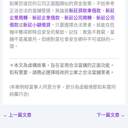
如果您或您的公司正面臨類似的資金急需，不妨參考
正派合法的當鋪管道。無論是
新莊貸款車借款
、
新莊
企業周轉
、
新莊企業借款
、
新莊公司周轉
、
新莊公司
借款
或
新莊小額借貸
，只要選擇合法業者，就能在危
機中獲得即時且安全的幫助。記住：救急不救窮，當
鋪不是萬靈丹，但絕對是社會安全網中不可或缺的一
環。
＊本文為虛構故事，旨在呈現合法當鋪的正面功能。
如有需要，請務必選擇經政府立案之合法當舖業者。
(本案例經當事人同意分享，部分為虛擬情節如有雷同
純屬巧合)
←
上一篇文章
下一篇文章
→