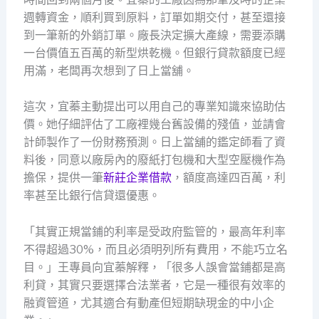
週轉資金，順利買到原料，訂單如期交付，甚至還接
到一筆新的外銷訂單。廠長決定擴大產線，需要添購
一台價值五百萬的新型烘乾機。但銀行貸款額度已經
用滿，老闆再次想到了日上當舖。
這次，宜蓁主動提出可以用自己的專業知識來協助估
價。她仔細評估了工廠裡幾台舊設備的殘值，並請會
計師製作了一份財務預測。日上當舖的鑑定師看了資
料後，同意以廠房內的廢紙打包機和大型空壓機作為
擔保，提供一筆
新莊企業借款
，額度高達四百萬，利
率甚至比銀行信貸還優惠。
「其實正規當鋪的利率是受政府監管的，最高年利率
不得超過30%，而且必須明列所有費用，不能巧立名
目。」王專員向宜蓁解釋，「很多人誤會當鋪都是高
利貸，其實只要選擇合法業者，它是一種很有效率的
融資管道，尤其適合有動產但短期缺現金的中小企