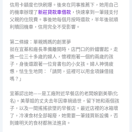
信用卡額度也快刷爆。後來在同事推薦下，她用自己
的機車辦理了
新莊貸款車借款
，快速拿到一筆錢支付
父親的住院費。事後她每個月按時還款，半年後就順
利贖回機車，信用完全不受影響。
第二條線：單親媽媽的創業夢
就在宜蓁和廠長準備離開時，店門口的鈴鐺響起，走
進一位三十多歲的婦人，懷裡抱著一個約兩歲的孩
子，身後還跟著一位背書包的小女孩。婦人神情疲
憊，怯生生地問：「請問，這裡可以用金項鍊借錢
嗎？」
宜蓁認出她——是工廠附近早餐店的老闆娘劉美華(化
名)。美華姐的丈夫去年因車禍過世，留下她和兩個孩
子，以及一間搖搖欲墜的早餐店。最近店裡的冰箱壞
了，冷凍食材全部報廢，她需要一筆錢買新設備，否
則連明天的食材都無法進貨。