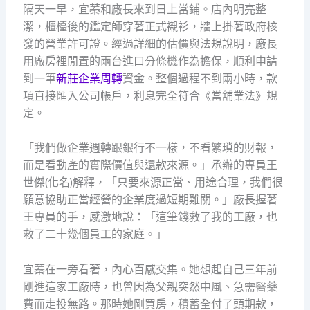
隔天一早，宜蓁和廠長來到日上當鋪。店內明亮整
潔，櫃檯後的鑑定師穿著正式襯衫，牆上掛著政府核
發的營業許可證。經過詳細的估價與法規說明，廠長
用廠房裡閒置的兩台進口分條機作為擔保，順利申請
到一筆
新莊企業周轉
資金。整個過程不到兩小時，款
項直接匯入公司帳戶，利息完全符合《當舖業法》規
定。
「我們做企業週轉跟銀行不一樣，不看繁瑣的財報，
而是看動產的實際價值與還款來源。」承辦的專員王
世傑(化名)解釋，「只要來源正當、用途合理，我們很
願意協助正當經營的企業度過短期難關。」廠長握著
王專員的手，感激地說：「這筆錢救了我的工廠，也
救了二十幾個員工的家庭。」
宜蓁在一旁看著，內心百感交集。她想起自己三年前
剛進這家工廠時，也曾因為父親突然中風、急需醫藥
費而走投無路。那時她剛買房，積蓄全付了頭期款，