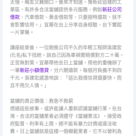
太慢，親友又難開口。後來才知道，像新莊這樣的工
業區，有許多合法當舖提供多元服務，例如
新莊公司
借款
、汽車借款、黃金借款等，只要按時還款，就不
會影響信用。」宜蓁在台上分享自身經驗，台下響起
一片掌聲。
講座結束後，一位剛進公司不久的年輕工程師吳建宏
(化名)私下找她，說自己因為車禍需賠償對方二十萬，
正苦無對策。宜蓁帶他去日上當舖，用他的重機辦了
一筆
新莊小額借貸
，分六期還款，每個月負擔不到四
千元。吳建宏感激地說：「這比我借信貸還要快，而
且不用欠人情。」
當鋪的真正價值：救急不救窮
透過這些故事，或許能讓人重新認識當鋪行業。在台
灣，合法的當鋪業者必須遵守《當舖業法》，接受政
府監督，利率有上限，絕不能有暴力討債或違法收
費。日上當舖就是這樣一個模範業者，它不以營利為