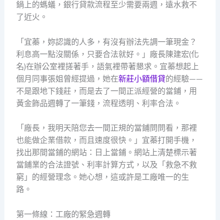
鍋上的螞蟻，銀行貸款流程至少需要兩週，遠水救不
了近火。
「宜蓁，妳認識的人多，有沒有辦法先調一筆現金？
利息高一點沒關係，只要合法就好。」廠長陳建宏(化
名)在辦公室裡搓著手，語氣裡帶著懇求。宜蓁想起上
個月同事張姐曾經提過，她在
新莊小額借貸
的經驗——
不是跟地下錢莊，而是去了一間正派經營的當鋪，用
黃金飾品週轉了一筆錢，流程透明、利率合法。
「廠長，我明天陪您去一間正規的當鋪問問看，那裡
也能做企業借款，而且速度很快。」宜蓁打開手機，
找出那間當鋪的網站：日上當鋪。網站上清楚標示著
當鋪業的合法證號、利率計算方式，以及「救急不救
窮」的經營理念。她心想，這或許是工廠唯一的生
路。
第一條線：工廠的緊急週轉