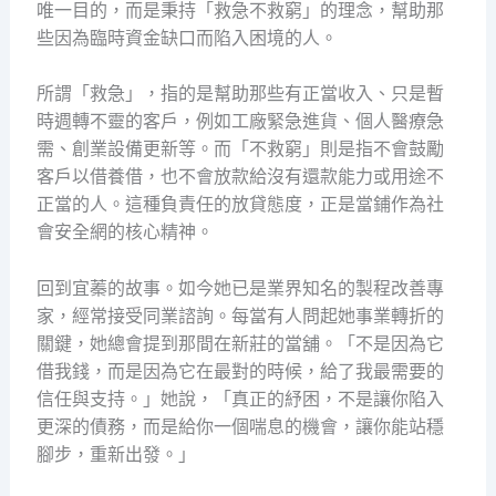
唯一目的，而是秉持「救急不救窮」的理念，幫助那
些因為臨時資金缺口而陷入困境的人。
所謂「救急」，指的是幫助那些有正當收入、只是暫
時週轉不靈的客戶，例如工廠緊急進貨、個人醫療急
需、創業設備更新等。而「不救窮」則是指不會鼓勵
客戶以借養借，也不會放款給沒有還款能力或用途不
正當的人。這種負責任的放貸態度，正是當鋪作為社
會安全網的核心精神。
回到宜蓁的故事。如今她已是業界知名的製程改善專
家，經常接受同業諮詢。每當有人問起她事業轉折的
關鍵，她總會提到那間在新莊的當舖。「不是因為它
借我錢，而是因為它在最對的時候，給了我最需要的
信任與支持。」她說，「真正的紓困，不是讓你陷入
更深的債務，而是給你一個喘息的機會，讓你能站穩
腳步，重新出發。」