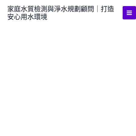
跳
家庭水質檢測與淨水規劃顧問｜打造
至
安心用水環境
主
要
內
容