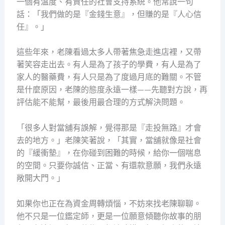
一個有溫度、有責任的社會支持系統。他常說一句
話：「我們做的是『金錢生意』，但賺的是『人心信
任』。」
這些年來，老陳看過太多人帶著焦急走進店裡，又帶
著笑容走出去。有人是為了孩子的學費，有人是為了
家人的醫藥費，有人只是為了度過月底的難關。不管
是什麼原因，老陳的態度永遠一樣——先聽對方說，再
評估能不能幫，最後用最合理的方式解決問題。
「很多人對當舖有誤解，覺得那是『走投無路』才會
去的地方。」老陳笑著說，「其實，當舖就像是社會
的『緩衝墊』，在你碰到困難的時候，給你一個喘息
的空間。只要你誠信、正當、有還款意願，我們永遠
敞開大門。」
如果你也正在為資金周轉煩惱，不妨來找老陳聊聊。
他不只是一位鑑定師，更是一位願意傾聽你故事的朋