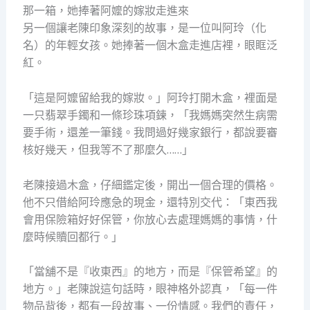
那一箱，她捧著阿嬤的嫁妝走進來
另一個讓老陳印象深刻的故事，是一位叫阿玲（化
名）的年輕女孩。她捧著一個木盒走進店裡，眼眶泛
紅。
「這是阿嬤留給我的嫁妝。」阿玲打開木盒，裡面是
一只翡翠手鐲和一條珍珠項鍊，「我媽媽突然生病需
要手術，還差一筆錢。我問過好幾家銀行，都說要審
核好幾天，但我等不了那麼久……」
老陳接過木盒，仔細鑑定後，開出一個合理的價格。
他不只借給阿玲應急的現金，還特別交代：「東西我
會用保險箱好好保管，你放心去處理媽媽的事情，什
麼時候贖回都行。」
「當舖不是『收東西』的地方，而是『保管希望』的
地方。」老陳說這句話時，眼神格外認真，「每一件
物品背後，都有一段故事、一份情感。我們的責任，