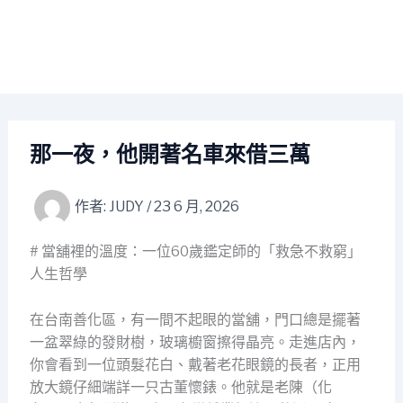
那一夜，他開著名車來借三萬
作者:
JUDY
/
23 6 月, 2026
# 當舖裡的溫度：一位60歲鑑定師的「救急不救窮」
人生哲學
在台南善化區，有一間不起眼的當舖，門口總是擺著
一盆翠綠的發財樹，玻璃櫥窗擦得晶亮。走進店內，
你會看到一位頭髮花白、戴著老花眼鏡的長者，正用
放大鏡仔細端詳一只古董懷錶。他就是老陳（化