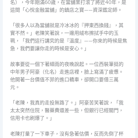
名），今年剛滿60歲，在當舖業打滾了將近40年，是
這間「心悅金融當舖」的鎮店之寶——資深鑑定師。
「很多人以為當舖就是冷冰冰的『押東西換錢』，其
實不然。」老陳笑著說，一邊用絨布擦拭手中的玉
珮，「我們這行講究的是『溫度』——你來的時候是焦
急，我們要讓你走的時候是安心。」
故事要從一個下著細雨的夜晚說起。一位西裝筆挺的
中年男子阿豪（化名）走進店裡，臉上寫滿了疲憊。
他開著一台價值不菲的進口轎車，卻開口要借三萬
元。
「老陳，我真的走投無路了。」阿豪苦笑著說，「我
太太突然住院，醫藥費還差一些，但銀行已經關門，
信用卡也刷爆了。」
老陳打量了一下車子，沒有急著估價，反而先倒了杯