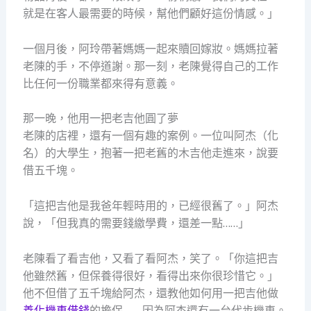
就是在客人最需要的時候，幫他們顧好這份情感。」
一個月後，阿玲帶著媽媽一起來贖回嫁妝。媽媽拉著
老陳的手，不停道謝。那一刻，老陳覺得自己的工作
比任何一份職業都來得有意義。
那一晚，他用一把老吉他圓了夢
老陳的店裡，還有一個有趣的案例。一位叫阿杰（化
名）的大學生，抱著一把老舊的木吉他走進來，說要
借五千塊。
「這把吉他是我爸年輕時用的，已經很舊了。」阿杰
說，「但我真的需要錢繳學費，還差一點……」
老陳看了看吉他，又看了看阿杰，笑了。「你這把吉
他雖然舊，但保養得很好，看得出來你很珍惜它。」
他不但借了五千塊給阿杰，還教他如何用一把吉他做
善化機車借錢
的擔保——因為阿杰還有一台代步機車。