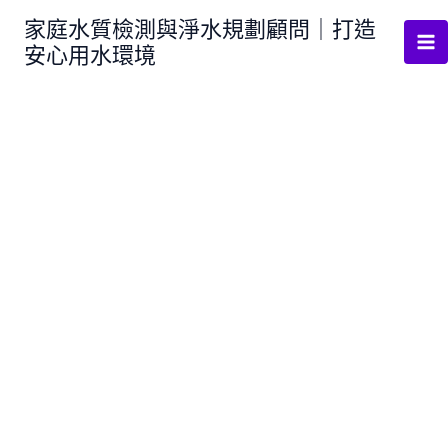
跳
家庭水質檢測與淨水規劃顧問｜打造
至
安心用水環境
主
要
內
容