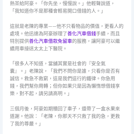
熱茶給阿豪。「你先坐，慢慢說。」他輕聲說道，
「我知道你不是那種會輕易開口借錢的人。」
這就是老陳的專業——他不只看物品的價值，更看人的
處境。他迅速為阿豪辦理了
善化汽車借錢
手續，而且
特別提供
善化汽車借款免留車
的服務，讓阿豪可以繼
續用車接送太太上下醫院。
「很多人不知道，當舖其實是社會的『安全氣
囊』。」老陳說，「我們不問你是誰，只看你是否有
誠信。救急不救窮，這是我們這行的鐵律。你急用
錢，我們幫你周轉；但你如果只是因為懶惰想借錢享
樂，對不起，請另請高明。」
三個月後，阿豪如期贖回了車子，還帶了一盒水果來
道謝。他說：「老陳，你那天不只救了我的急，更救
了我的尊嚴。」