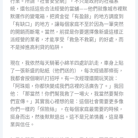
行業。所謂「社會安全網」，不只是政府的社福系
統，還包括這些合法經營的當舖——他們就像城市裡默
默運作的變電箱，把資金從「有盈餘」的地方調度到
「有缺口」的地方，讓每個家庭不至於因為一筆突然
的開銷而斷電。當然，前提是你要選擇像新盛這樣正
派經營的業者，才能享受「救急不救窮」的好處，而
不是掉進高利貸的陷阱。
現在，我依然每天騎著小綿羊四處趴趴走，車身上貼
了一張新盛的貼紙（他們送的），每次經過那條街，
我都會按個喇叭打招呼。有一次經理還開玩笑說：
「阿珠姐，你都快變成我們店裡的活廣告了。」我回
他：「那當然！你們幫我救了一場火，我當然要幫你
們宣傳。」其實我心裡想的是：這個社會需要更多像
你們一樣的「保險絲」，在每個家庭最需要的時候，
挺身而出，然後默默退出。這不是兄弟情義，這是專
業與信任。