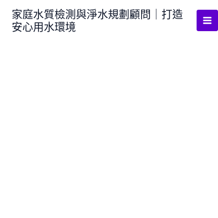
跳
家庭水質檢測與淨水規劃顧問｜打造
至
安心用水環境
主
要
內
容