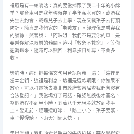
裡還是有一絲嘀咕：真的要當掉跟了我二十年的小綿
羊？那台車可是我年輕時存了半年薪水買的，載過我
先生去約會、載過兒子去上學，現在又載孫子去打預
防針，簡直是我們家的「老戰友」。經理像是看穿我
的猶豫，笑著說：「阿珠姐，我們不是要你的車，是
要幫你解決眼前的難關。這叫『救急不救窮』，等你
週轉過來，隨時可以贖回，利息按日計算，不會多
收。」
簽約時，經理把每條文句用台語解釋一遍：「這裡是
當本金額、這裡是利息、這裡是還款期限。你如果不
放心，可以打電話去臺北市政府警察局查我們有沒有
合法登記。」我當場打了電話，確認無誤後才簽名。
整個過程不到半小時，五萬八千元現金就放到我手
上。臨走前，經理還叮嚀：「路上小心，孫子要緊，
車子慢慢騎，下雨天別騎太快。」
走出當舖，我低頭看著手中的牛皮紙袋，突然覺得它