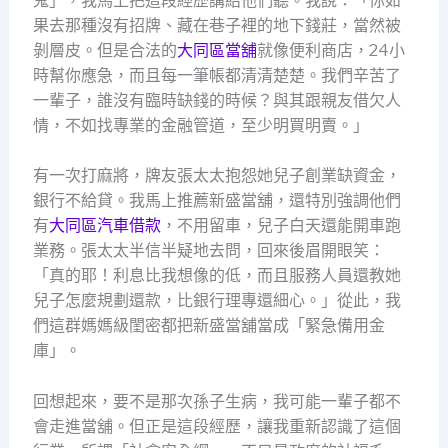
鬼」，我馬上把這段經歷講給他們聽。我說：「你如
果去那種沒有招牌、藏在巷子裡的地下錢莊，當然被
剝層皮。但是合法的
大同區當舖
就像便利商店，24小
時幫你應急，而且每一筆帳都清清楚楚。我們辛苦了
一輩子，誰沒有臨時缺錢的時候？與其跟親友借欠人
情，不如找專業的金融管道，至少明買明賣。」
有一次打麻將，牌友張太太抱怨她兒子創業缺資金，
銀行不給貸。我馬上推薦新盛當舖，還特別強調他們
有
大同區汽車借款
，不用留車，兒子白天還能開車跑
業務。張太太半信半疑地去問，回來後眉開眼笑：
「真的耶！利息比我想像的低，而且服務人員還教她
兒子怎麼規劃還款，比銀行理專還細心。」從此，我
們這群媽媽級閨密都把新盛當舖當成「緊急備用金
庫」。
回想起來，要不是那次孫子生病，我可能一輩子都不
會走進當舖。但正是這段經歷，讓我重新認識了這個