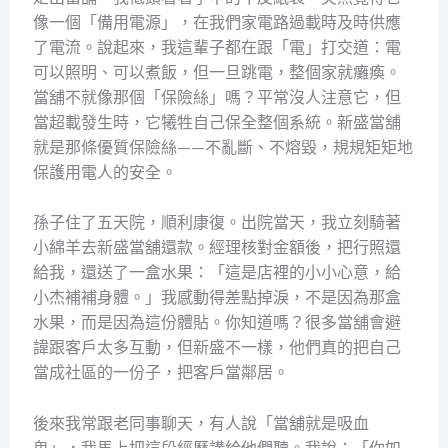
像一個「備用電源」，在我們家電路過載時及時供應
了電流。說起來，我這輩子都在跟「電」打交道：電
可以照明、可以煮飯，但一旦跳電，整個家就癱瘓。
當舖不就像那個「保險絲」嗎？平常沒人注意它，但
當超載發生時，它犧牲自己保全整個系統。新盛當舖
就是那條優質保險絲——不亂斷、不熔毀，規規矩矩地
保護用電人的安全。
孫子住了五天院，順利康復。出院當天，我立刻騎著
小綿羊去新盛當舖還款。經理核對金額後，把行照還
給我，還送了一盒水果：「這是店裡的小小心意，給
小杰補補身體。」我感動得差點掉淚，不是因為那盒
水果，而是因為這份體貼。你知道嗎？很多當舖會避
諱跟客戶太多互動，但新盛不一樣，他們真的把自己
當成社區的一份子，把客戶當鄰居。
後來我常跟老同事聊天，有人說「當舖就是吸血