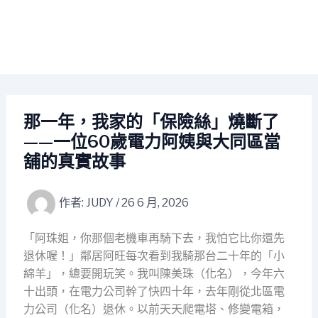
那一年，我家的「保險絲」燒斷了
——一位60歲電力阿姨與大同區當
舖的真實故事
作者:
JUDY
/
26 6 月, 2026
「阿珠姐，你那個老機車再騎下去，我怕它比你還先
退休喔！」鄰居阿旺每次看到我騎那台二十年的「小
綿羊」，總要開玩笑。我叫陳美珠（化名），今年六
十出頭，在電力公司幹了快四十年，去年剛從北區電
力公司（化名）退休。以前天天爬電塔、修變電箱，