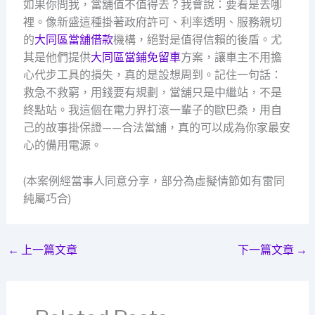
如果你問我，當舖值不值得去？我會說：要看是去哪
裡。像新盛這種掛著政府許可、利率透明、服務親切
的
大同區當舖借款
機構，絕對是值得信賴的後盾。尤
其是他們提供
大同區當鋪免留車
方案，讓車主不用擔
心代步工具的損失，真的是設想周到。記住一句話：
救急不救窮，用錢要有規劃，當舖只是中繼站，不是
終點站。我這個在電力界打滾一輩子的歐巴桑，用自
己的故事掛保證——合法當舖，真的可以成為你家最安
心的備用電源。
(本案例經當事人同意分享，部分為虛擬情節如有雷同
純屬巧合)
←
上一篇文章
下一篇文章
→