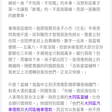
練就一身「不怕高、不怕電」的本事，沒想到這輩子
第一次讓我「斷電」的，不是高壓線，而是一張醫院
的繳費單。
事情是這樣的。我那個寶貝孫子小杰（化名）半夜突
然高燒不退，送到醫院才發現是急性肺炎，需要立刻
住院。住院押金加上自費藥物，數字一出來，我當場
傻眼——五萬八。不是沒錢，但退休後我把大部分定存
都鎖在三年期，手邊現金只剩兩萬多。銀行貸款？別
鬧了，等審核下來，孫子都出院了。急得像熱鍋上的
螞蟻時，隔壁賣麵的阿娥跟我說：「去新盛當舖啊！
我老公上次週轉就是找他們，正派又快速。」
什麼？當舖？我腦中立刻浮現電影裡那種昏暗鐵門、
刺青大漢的畫面。阿娥笑我：「你喔，資訊落伍啦！
人家現在是合法立案、政府立案的
大同區當舖
，比你
去銀行還規矩。」她還特別提醒：「他們有
大同區汽
車借款
跟
大同區機車借款
，而且可以免留車，你不用