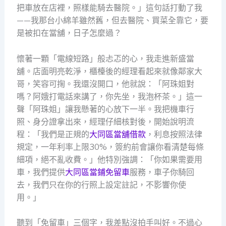
把車放在店裡，照樣能騎去醫院。」這句話打動了我
——我那台小綿羊雖然舊，但去醫院、買菜全靠它，要
是被扣在當舖，日子怎麼過？
懷著一顆「電線短路」般忐忑的心，我走進新盛當
舖。店面明亮乾淨，櫃檯後的經理看起來就像鄰家大
哥，笑容可掬。我還沒開口，他就說：「阿珠姐對
嗎？阿娥打電話來講了，你先坐，我泡杯茶。」這一
聲「阿珠姐」讓我懸著的心放下一半。我把機車行
照、身分證拿出來，經理仔細核對後，開始說明流
程：「我們是正規的
大同區當舖借款
，利息按照法律
規定，一年利率上限30%，簽約前會讓你看清楚每條
細項，絕不亂收費。」他特別強調：「你如果需要用
車，我們提供
大同區當鋪免留車
服務，車子你騎回
去，我們只在你的行照上設定註記，不影響你使
用。」
聽到「免留車」三個字，我差點沒拍手叫好。不過心