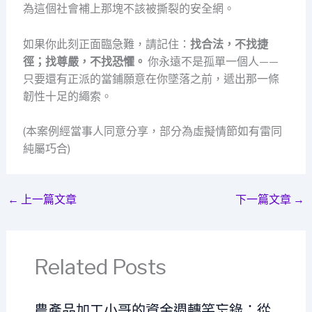
為這個社會補上那塊不該被撕裂的安全網。
如果你此刻正面臨急難，請記住：
找合法，不找捷
徑；找尊嚴，不找恐懼。
你永遠不是孤單一個人——
只要還有正派的當鋪願意在你墜落之前，遞出那一條
韌性十足的繩索。
(本案例經當事人同意分享，部分為虛擬情節如有雷同
純屬巧合)
←
上一篇文章
下一篇文章
→
Related Posts
農產品加工小哥的資金週轉笑忘錄：從