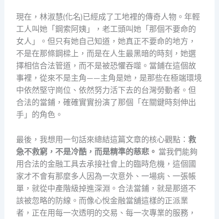
現在，林淑慧(化名)已經成了工地裡的傳奇人物。年輕
工人叫她「鋼索阿姨」，老工頭叫她「那個不要命的
女人」。但只有她自己知道，她真正不要命的地方，
不是在那條鋼樑上，而是在人生最黑暗的時刻，她選
擇相信合法管道，而不是被恐懼吞噬。當鋪在這個故
事裡，從來不是主角——主角是她，是那些在極端環境
中依然堅守崗位、依然努力活下去的台灣勞動者。但
合法的當鋪，確確實實扮演了那個「在關鍵時刻伸出
手」的角色。
最後，我想用一句話來總結這篇文章的核心觀點：
救
急不救窮，不是冷酷，而是精準的慈悲。
當我們能夠
用合法的金融工具去承接社會上的臨時危機，這個國
家才不會有那麼多人因為一次意外、一場病、一張帳
單，就從中產階級掉進深淵。合法當鋪，就是那道不
該被忽略的防線。而像心悅金融當舖這樣的正派業
者，正在用每一次透明的交易、每一次專業的服務，