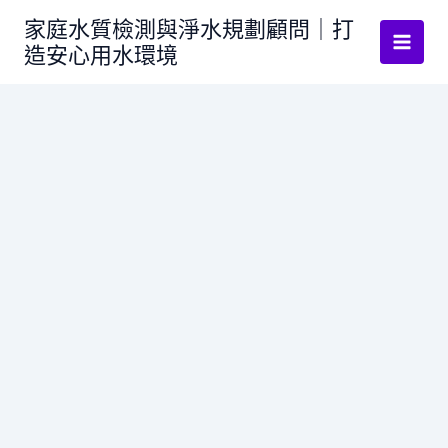
跳
家庭水質檢測與淨水規劃顧問｜打
至
造安心用水環境
主
要
內
容