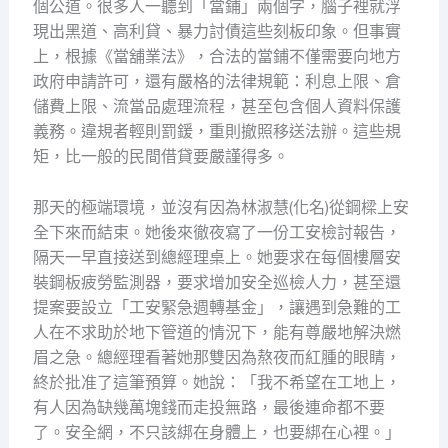
個公道。很多人一聽到「當鋪」兩個字，腦子裡就浮
現出黑道、高利貸、暴力討債這些刻板印象。但事實
上，根據《當舖業法》，合法的當鋪不僅需要向地方
政府申請許可，還有嚴格的法律規範：利息上限、倉
儲費上限、流當品處理流程，甚至包含個人資料保護
義務。違規者輕則罰鍰，重則撤照移送法辦。這些規
矩，比一般的民間借貸要嚴謹得多。
那天的極端環境，並沒有因為林淑慧(化名)從鋼樑上安
全下來而結束。她後來徹夜寫了一份工安檢討報告，
隔天一早直接送到總經理桌上。她要求在每個樓層安
裝鋼板疲勞監測器，要求增加安全巡檢人力，甚至還
提案要設立「工安緊急週轉基金」，讓遇到急難的工
人在不求助於地下管道的情況下，能有尊嚴地解決燃
眉之急。總經理看著她那雙因為熬夜而紅腫的眼睛，
終於批准了這筆預算。她說：「我不希望在工地上，
有人因為缺幾萬塊錢而走投無路，最後連命都不要
了。安全網，不只該綁在身體上，也要綁在心裡。」