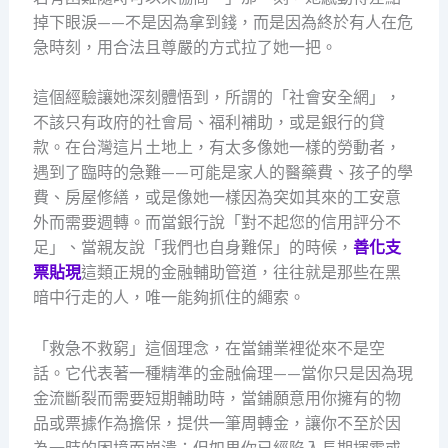
掉下眼淚——不是因為拿到錢，而是因為終於有人在危
急時刻，用合法且尊嚴的方式拉了她一把。
這個經驗讓她深刻體悟到，所謂的「社會安全網」，
不該只有政府的社會局、福利補助，或是銀行的貸
款。在台灣這片土地上，有太多像她一樣的勞動者，
遇到了臨時的急難——可能是家人的醫藥費、孩子的學
費、房屋修繕，或是像她一樣因為突如其來的工安意
外而需要週轉。而當銀行說「對不起您的信用評分不
足」、當親友說「我們也自身難保」的時候，
善化支
票貼現
這類正規的金融輔助管道，往往就是那些在黑
暗中行走的人，唯一能夠抓住的繩索。
「救急不救窮」這個理念，在當鋪業裡從來不是空
話。它代表著一種精準的金融倫理——當你只是因為現
金流斷裂而需要短期輔助時，當鋪願意用你擁有的物
品或票據作為擔保，提供一筆周轉金，讓你不至於因