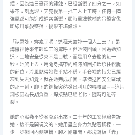
纜，因為連日豪雨的鏽蝕，已經斷裂了四分之一。如
果不立刻處理，天亮後第一批工人上工時，任何一陣
強風都可能造成鋼索斷裂，屆時重達數噸的吊籠會像
斷線風箏般墜落，後果不堪設想。
「淑慧姊，妳瘋了嗎？這種天氣妳一個人上去？」對
講機裡傳來年輕監工的驚呼。但她沒回頭，因為她知
道，工地安全從來不是口號，而是用命去賭的每一
秒。她爬上去，用隨身攜帶的臨時加固扣環綁住鬆脫
的部位，冷風颳得她幾乎站不穩，手套裡的指尖已經
凍到失去知覺。就在她完成加固、準備退回安全區域
的那一刻，腳下的鋼板突然發出刺耳的嘎吱聲——這片
鋼板因為長期負重，焊接點已經老化，隨時可能碎
裂。
她的心臟幾乎從喉嚨跳出來。二十年的工安經驗告訴
她，這不是開玩笑的。她用盡全身力氣貼著鋼樑，一
步一步挪回內側結構，腳才剛離開，那塊鋼板「轟」