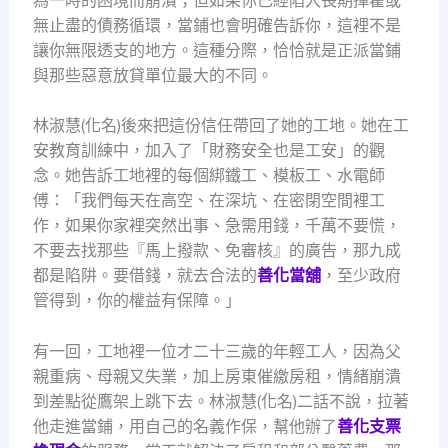
為一時的困境而崩潰；但如果你已經陷入長期揮霍或
無止盡的債務循環，當鋪也會明確告訴你，這裡不是
讓你無限透支的地方。這種分際，恰恰就是正派當鋪
與那些惡意放貸單位最大的不同。
林淑慧(化名)後來把這份信任帶回了她的工地。她在工
安教育訓練中，加入了「財務安全也是工安」的觀
念。她告訴工地裡的每個綁鐵工、模板工、水電師
傅：「我們每天在高空、在深坑、在密閉空間裡工
作，如果你家裡突然出事、急需用錢，千萬不要慌，
不要去找那些『馬上撥款、免審核』的廣告，那九成
都是陷阱。要借錢，就去合法的
善化當舖
，至少政府
管得到，你的權益有保障。」
有一回，工地裡一位才二十三歲的年輕工人，因為父
親重病、母親又失業，加上房東催繳房租，情緒崩潰
到差點從鷹架上跳下去。林淑慧(化名)二話不說，拉著
他走進當鋪，用自己的名義作保，幫他辦了
善化支票