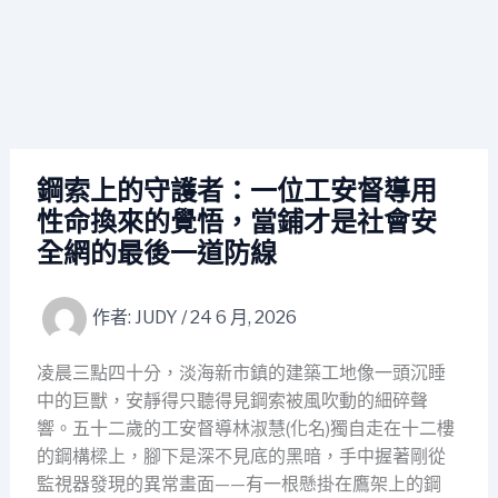
鋼索上的守護者：一位工安督導用
性命換來的覺悟，當鋪才是社會安
全網的最後一道防線
作者:
JUDY
/
24 6 月, 2026
凌晨三點四十分，淡海新市鎮的建築工地像一頭沉睡
中的巨獸，安靜得只聽得見鋼索被風吹動的細碎聲
響。五十二歲的工安督導林淑慧(化名)獨自走在十二樓
的鋼構樑上，腳下是深不見底的黑暗，手中握著剛從
監視器發現的異常畫面——有一根懸掛在鷹架上的鋼