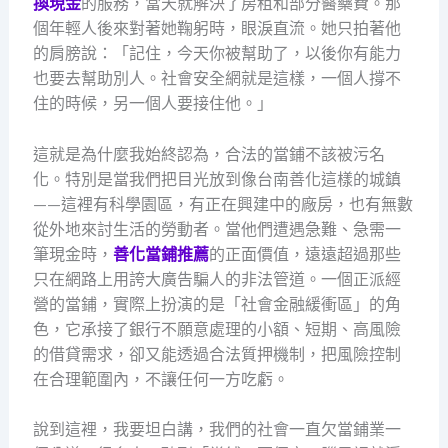
換現金
的服務，當天就解決了房租和部分醫藥費。那
個年輕人後來對著她鞠躬時，眼淚直流。她只拍著他
的肩膀說：「記住，今天你被幫助了，以後你有能力
也要去幫助別人。社會安全網就是這樣，一個人撐不
住的時候，另一個人要接住他。」
這就是為什麼我始終認為，合法的當鋪不該被污名
化。特別是當我們把目光放到像台南善化這樣的城鎮
——這裡有科學園區，有正在興建中的廠房，也有無數
從外地來討生活的勞動者。當他們遭遇急難、急需一
筆現金時，
善化當鋪推薦
的正面價值，遠遠超過那些
只在網路上用誇大廣告騙人的非法管道。一個正派經
營的當鋪，實際上扮演的是「社會金融緩衝區」的角
色，它承接了銀行不願意處理的小額、短期、高風險
的借貸需求，卻又能透過合法質押機制，把風險控制
在合理範圍內，不讓任何一方吃虧。
說到這裡，我要坦白講，我們的社會一直欠當鋪業一