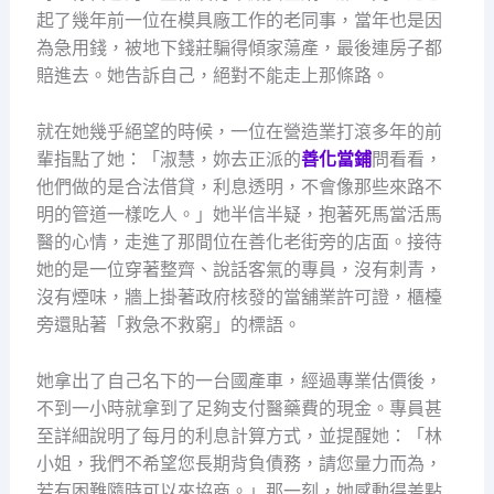
起了幾年前一位在模具廠工作的老同事，當年也是因
為急用錢，被地下錢莊騙得傾家蕩產，最後連房子都
賠進去。她告訴自己，絕對不能走上那條路。
就在她幾乎絕望的時候，一位在營造業打滾多年的前
輩指點了她：「淑慧，妳去正派的
善化當鋪
問看看，
他們做的是合法借貸，利息透明，不會像那些來路不
明的管道一樣吃人。」她半信半疑，抱著死馬當活馬
醫的心情，走進了那間位在善化老街旁的店面。接待
她的是一位穿著整齊、說話客氣的專員，沒有刺青，
沒有煙味，牆上掛著政府核發的當舖業許可證，櫃檯
旁還貼著「救急不救窮」的標語。
她拿出了自己名下的一台國產車，經過專業估價後，
不到一小時就拿到了足夠支付醫藥費的現金。專員甚
至詳細說明了每月的利息計算方式，並提醒她：「林
小姐，我們不希望您長期背負債務，請您量力而為，
若有困難隨時可以來協商。」那一刻，她感動得差點