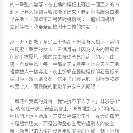
的一聲整片墜落，在五樓的樓板上砸出一個巨大的凹
洞。所有人聽到巨響都衝了出來，看到她滿臉蒼白地
坐在地上，卻還不忘對著對講機喊：「通知鋼構組，
立刻停機，我要全面檢測十二樓的焊點！」
那一天，她救了至少三十條命。但沒有人知道，這個
在鋼索上跳舞的女人，三個月前才因為丈夫的醫療費
用幾乎被壓垮。她的先生罹患罕見疾病，開刀、住
院、自費藥物，每一筆都是天文數字。她白天在工地
裡像鐵人一樣奔走，晚上卻躲在醫院樓梯間看著帳單
掉眼淚。薪水還沒發，信用卡已經見底，銀行貸款審
核要七天，而醫院的催繳單只有三天期限。
「那時候我真的覺得，我快撐不下去了。」林淑慧(化
名)後來在一次工安座談會上，罕見地對台下的年輕工
程師們坦承。她說，工安督導這份工作，最大的痛苦
不是體力透支，而是當你全心全意守護別人的安全
時，你自己的人生卻沒有半點安全網。那一刻，她想