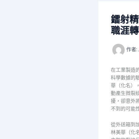
鐳射精
職涯轉
作者:
在工業製造
科學數據的
華（化名）
動產生微裂
擾，卻意外
不到的可能
從外送箱到
林美華（化