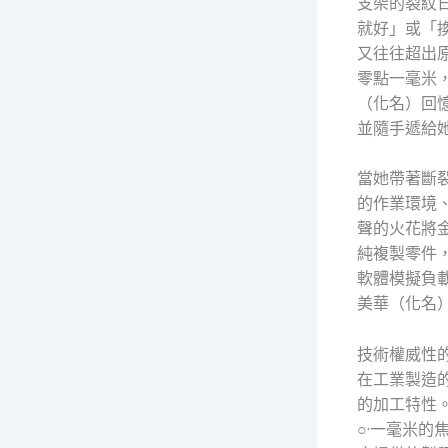
支架的裂紋
就好」或「
又往往超出
零點一毫米
（化名）回
並隨手遞給
當她帶著斷
的作業環境
聲的火花將
純複製零件
軟體模擬負
美華（化名
技術權威性
在工業製造
的加工特性
○·一毫米