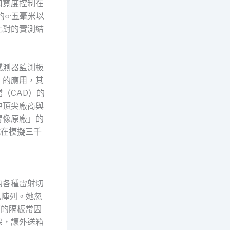
口寬度控制在
○·五毫米以
比對的實測結
感測器監測板
」的應用，其
（CAD）的
中頂尖廠商與
得像原廠」的
試在模擬三千
的各種雷射切
孔陣列。她忽
部的隔板常因
架，讓外送箱