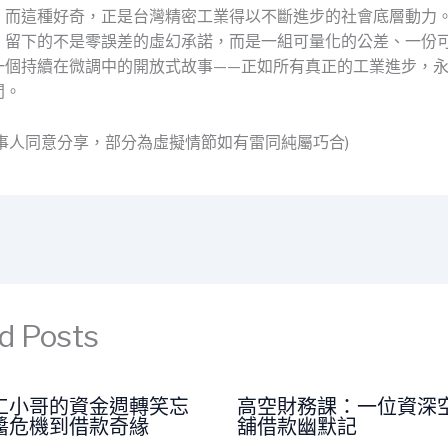
。而這種好奇，正是台灣精密工業得以不斷進步的社會底層動力
，留下的不是零誤差的虛幻承諾，而是一組可量化的公差、一份
一個持續在微調中的開放式故事——正如所有真正的工業進步，
間。
當事人同意分享，部分為虛擬情節如有雷同純屬巧合)
d Posts
工小哥的資金週轉笑忘
高空財務課：一位資深
醬危機到借款奇緣
舖借款幽默記