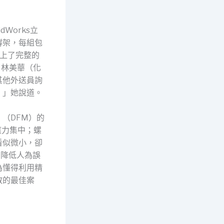
Works立
撐架，每組包
上了完整的
。林美華（化
其他外送員詢
。」她說道。
（DFM）的
應力集中；螺
看似微小，卻
，降低人為誤
為懂得利用精
散的最佳案