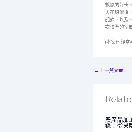
數據的好奇
火花熄滅後
記錄，以及
次校準的空
(本案例經
←
上一篇文章
Relate
農產品加
錄：從果