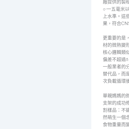
廠提供的製
○·一五毫米
上水準。這
果，符合C
更重要的是
材的微熱變
核心邏輯類
偏差不超過±
一般業者的
替代品，而
次負載循環
單親媽媽的
支架的成功
割樣品：不
然萌生一個
食物重量而