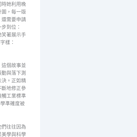
同時她利用晚
計圖，每一版
，還需要申請
一步到位：
她笑著展示手
刻字樣：
，這個故事並
振動與落下測
未決。正如精
不斷地修正參
接觸工業標準
科學準確度被
他們往往因為
業美學與科學