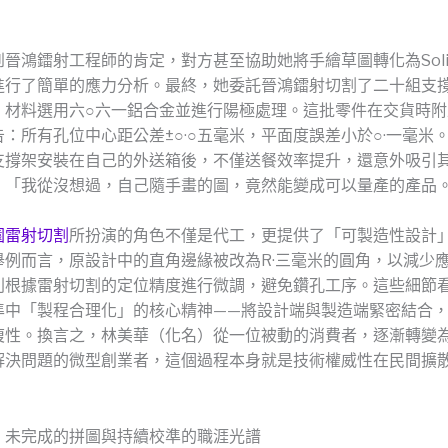
晉鴻鐳射工程師的肯定，對方甚至協助她將手繪草圖轉化為Solid
進行了簡單的應力分析。最終，她委託晉鴻鐳射切割了二十組支
，材料選用六○六一鋁合金並進行陽極處理。這批零件在交貨時附
：所有孔位中心距公差±○·○五毫米，平面度誤差小於○·一毫米
支撐架安裝在自己的外送箱後，不僅送餐效率提升，還意外吸引
。「我從沒想過，自己隨手畫的圖，竟然能變成可以量產的產品
園雷射切割
所扮演的角色不僅是代工，更提供了「可製造性設計」
舉例而言，原設計中的直角邊緣被改為R·三毫米的圓角，以減少
則根據雷射切割的定位精度進行微調，避免鑽孔工序。這些細節
準中「製程合理化」的核心精神——將設計端與製造端緊密結合
複性。換言之，林美華（化名）從一位被動的消費者，逐漸轉變
解決問題的微型創業者，這個過程本身就是技術權威性在民間擴
：未完成的拼圖與持續校準的職涯光譜