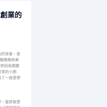
型創業的
負的背後，是
親媽媽林美
支架因長期震
日常的小困
啟了一扇意想
掌。當排氣管