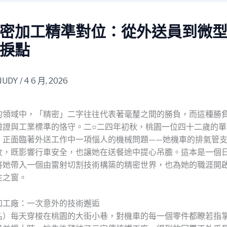
密加工精準對位：從外送員到微
捩點
JUDY
/
4 6 月, 2026
的領域中，「精密」二字往往代表著毫釐之間的勝負，而這種勝
驗證與工業標準的恪守。二○二四年初秋，桃園一位四十二歲的單
，正面臨著外送工作中一項惱人的機械問題——她機車的排氣管
紋，既影響行車安全，也讓她在送餐途中提心吊膽。這本是一個
將她帶入一個由雷射切割技術構築的精密世界，也為她的職涯開
性之窗。
加工廠：一次意外的技術邂逅
名）每天穿梭在桃園的大街小巷，對機車的每一個零件都瞭若指