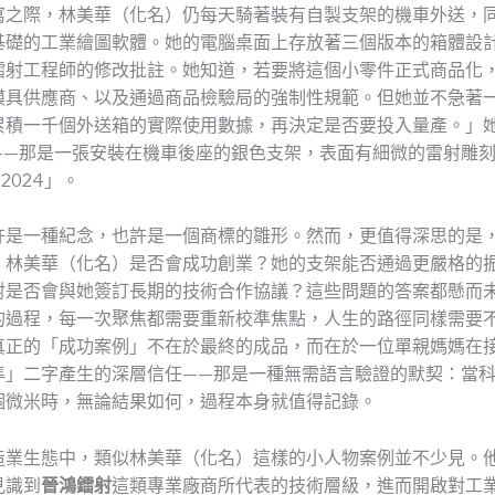
寫之際，林美華（化名）仍每天騎著裝有自製支架的機車外送，
基礎的工業繪圖軟體。她的電腦桌面上存放著三個版本的箱體設
鐳射工程師的修改批註。她知道，若要將這個小零件正式商品化
模具供應商、以及通過商品檢驗局的強制性規範。但她並不急著
累積一千個外送箱的實際使用數據，再決定是否要投入量產。」
——那是一張安裝在機車後座的銀色支架，表面有細微的雷射雕
 2024」。
許是一種紀念，也許是一個商標的雛形。然而，更值得深思的是
：林美華（化名）是否會成功創業？她的支架能否通過更嚴格的
射是否會與她簽訂長期的技術合作協議？這些問題的答案都懸而
的過程，每一次聚焦都需要重新校準焦點，人生的路徑同樣需要
真正的「成功案例」不在於最終的成品，而在於一位單親媽媽在
準」二字產生的深層信任——那是一種無需語言驗證的默契：當
個微米時，無論結果如何，過程本身就值得記錄。
造業生態中，類似林美華（化名）這樣的小人物案例並不少見。
見識到
晉鴻鐳射
這類專業廠商所代表的技術層級，進而開啟對工