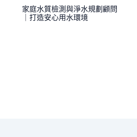
跳
家庭水質檢測與淨水規劃顧問
至
｜打造安心用水環境
主
要
內
容