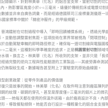
程記錄顯示，針對林美華（化名）的鋁合金支架，雷射切割的切
以內，熱影響區寬度小於○·○三毫米，遠優於傳統剪床或電漿切割的
些數據並非來自廣告詞彙，而是經過德國蔡司三座標量測儀逐一
NS國家標準中關於「精密沖壓件」的甲級規範。
，晉鴻鐳射在切割過程中導入「即時回饋補償系統」，透過光學
形，並動態調整雷射焦距。這項技術在業界常被視為「閉環控制
似於自動駕駛車輛的即時路徑修正，確保每一道切割線與電腦圖檔
○·○二毫米。這種對科學準確度的追求，正是
桃園雷射切割
領域
分水嶺。換言之，林美華（化名）所收到的支架，並非只是「長
是經過完整的逆向工程與性能驗證的工業製品——其疲勞壽命測
後仍無裂紋生成，數據報告甚至附上了實驗室的原始曲線圖。
微型創業啟蒙：從零件到產品的價值鏈
修復只是故事的開始。林美華（化名）在取件時注意到廠區陳列
鏽鋼的紋理、碳鋼的穿孔、甚至是厚度僅○·三毫米的鋁片上的微
念頭——她每天都在使用的保溫外送箱，由於廠商設計不良，內
變形，導致餐點傾倒。她能否自行設計一種輕量化的鋁合金支撐