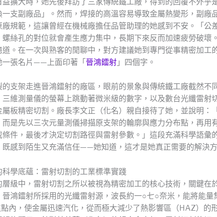
日益擴大時，她先後拜訪了三家傳統鐵工廠，得到的回覆不外乎
換一支副廠品」。然而，焊接的高溫容易導致金屬熱變形，副廠
原廠規範，這讓曾經在機械廠擔任品管助理的她感到不安。「公
，螺絲孔的對位就會產生應力集中，長期下來反而加速疲勞破壞
憶道。在一次與熟客的閒聊中，對方建議她到專門從事精密加工
她一張名片——上面印著「
晉鴻鐳射
」四個字。
裂的支架走進晉鴻鐳射的廠區，眼前的景象與傳統鐵工廠截然不
、三維測量儀的螢幕上跳動著微米級的數字，以及數台光纖雷射
金屬板精密切割。廠長李文正（化名）親自接待了她，並說明：
，而是先以三次元量測儀掃描原支架的輪廓與應力分布點，再用
載條件，最後才決定切割路徑與雷射參數。」這段充滿科學語彙
）既感到陌生又充滿信任——她知道，這才是她真正需要的解決
的科學底蘊：雷射切割的工業標準實踐
的層級中，雷射切割之所以被視為精密加工的核心技術，關鍵在
。晉鴻鐳射所採用的光纖雷射源，波長約一○七○奈米，能將能量
的焦點內，使金屬迅速汽化，從而極大減少了熱影響區（HAZ）的