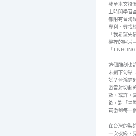
截至本文撰
上時間學習
都附有晉鴻
專利、尋找
「我希望先
機裡的照片
「JINHONG
這個雕刻也
未劃下句點
試？晉鴻鐳
密雷射切割
數。或許，
後，對「精
貫徹到每一
在台灣的製
一次機緣，