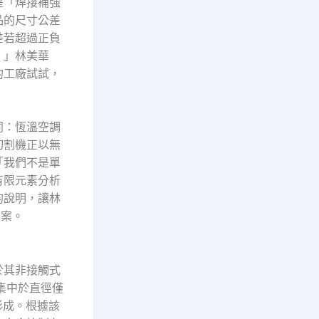
是「焊接補強
品的尺寸公差
差若超過正負
。」林美華
的工廠試試，
同：恆溫空調
切割機正以無
「我們不是單
有限元素分析
的說明，讓林
方案。
於其非接觸式
集中於直徑僅
形成。根據該