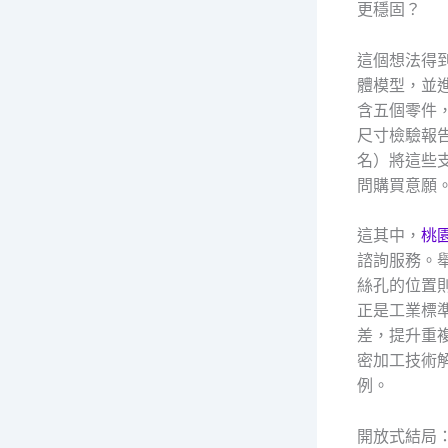
更穩固？
這個想法得到
體模型，並
含五個零件
尺寸檢驗報告
名）將這些
問購買意願
這其中，
桃
諮詢服務。
絲孔的位置
正是工業標
差，提升重
密加工技術
例。
開放式結局