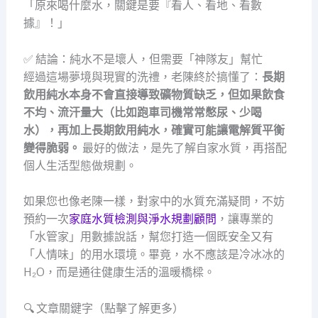
「原來喝什麼水，關鍵是要『看人、看地、看數
據』！」
✅ 結論：純水不是壞人，但需要「神隊友」幫忙
經過這場夢境與現實的洗禮，老陳終於搞懂了：
長期
飲用純水本身不會直接導致礦物質缺乏，但如果飲食
不均、流汗量大（比如跑車司機常常憋尿、少喝
水），再加上長期飲用純水，確實可能讓電解質平衡
變得脆弱。
最好的做法，是先了解自家水質，再搭配
個人生活型態做規劃。
如果您也像老陳一樣，對家中的水質充滿疑問，不妨
預約一次
家庭水質檢測與淨水規劃顧問
，讓專業的
「水管家」用數據說話，幫您打造一個既安全又有
「人情味」的用水環境。畢竟，水不應該是冷冰冰的
H₂O，而是通往健康生活的溫暖橋樑。
🔍 文章關鍵字（點擊了解更多）