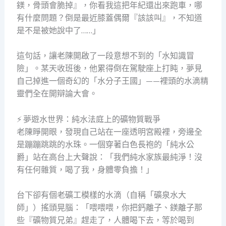
鎂，骨頭會脆掉』，你看我這把年紀還出來跑車，哪
有什麼問題？倒是最近膝蓋偶爾『該該叫』，不知道
是不是被她說中了……」
這句話，讓老陳開啟了一段意想不到的「水知識冒
險」。某天收班後，他累得倒在駕駛座上打盹，夢見
自己掉進一個奇幻的「水分子王國」——裡頭的水滴精
靈們全在開辯論大會。
⚡ 夢遊水世界：純水法庭上的礦物質戰爭
老陳睜開眼，發現自己站在一座透明宮殿裡，旁邊全
是蹦蹦跳跳的水珠。一個穿著白色長袍的「純水公
爵」站在高台上大聲說：「我們純水家族最純淨！沒
有任何雜質，喝了我，身體零負擔！」
台下卻有個老礦工模樣的水滴（自稱「礦泉水大
師」）搖頭晃腦：「喂喂喂，你把鈣離子、鎂離子那
些『礦物質兄弟』趕走了，人體喝下去，等於喝到