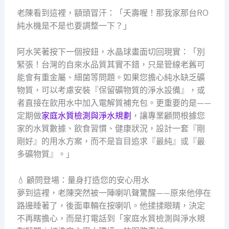
老陳看到這裡，額頭冒汗：「夭壽喔！那我家那台RO
純水機是不是也要調整一下？」
阿水笑著按下一個按鈕，水晶球畫面切回現實：「別
緊張！台灣的自來水品質其實不錯，只是管線老舊可
能會有重金屬、細菌等問題。如果您擔心純水缺乏礦
物質，可以考慮安裝『保留礦物質的淨水設備』，或
者直接在飲用水中加入電解質補充包。更重要的是——
定期做
家庭水質檢測與淨水規劃
，讓專業顧問根據您
家的水質數據、飲食習慣、健康狀況，設計一套『剛
剛好』的用水方案，而不是盲目追求『最純』或『最
多礦物質』。」
💧 顧問登場：量身打造您的安心用水
夢到這裡，老陳突然被一陣喇叭聲驚醒——原來他停在
路邊睡著了，後面車輛在按喇叭。他揉揉眼睛，決定
不再瞎擔心，而是打電話到「家庭水質檢測與淨水規