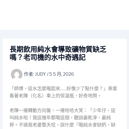
長期飲用純水會導致礦物質缺乏
嗎？老司機的水中奇遇記
作者:
JUDY
/
5 5 月, 2026
「師傅，這水怎麼喝起來……好像少了點什麼？」乘客
看著老陳（化名）車上的保溫瓶，好奇地問。
老陳一邊轉動方向盤，一邊哈哈大笑：「少年仔，這
叫純水啦！我這幾年都喝這個，聽說最乾淨、最純
粹。不過我老婆整天唸，說什麼『喝純水會缺鈣、缺