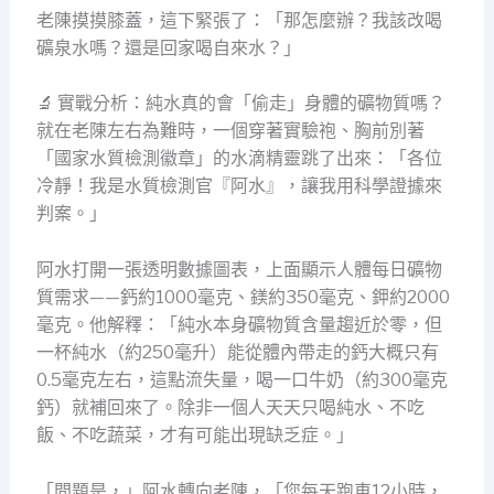
老陳摸摸膝蓋，這下緊張了：「那怎麼辦？我該改喝
礦泉水嗎？還是回家喝自來水？」
🔬 實戰分析：純水真的會「偷走」身體的礦物質嗎？
就在老陳左右為難時，一個穿著實驗袍、胸前別著
「國家水質檢測徽章」的水滴精靈跳了出來：「各位
冷靜！我是水質檢測官『阿水』，讓我用科學證據來
判案。」
阿水打開一張透明數據圖表，上面顯示人體每日礦物
質需求——鈣約1000毫克、鎂約350毫克、鉀約2000
毫克。他解釋：「純水本身礦物質含量趨近於零，但
一杯純水（約250毫升）能從體內帶走的鈣大概只有
0.5毫克左右，這點流失量，喝一口牛奶（約300毫克
鈣）就補回來了。除非一個人天天只喝純水、不吃
飯、不吃蔬菜，才有可能出現缺乏症。」
「問題是，」阿水轉向老陳，「您每天跑車12小時，