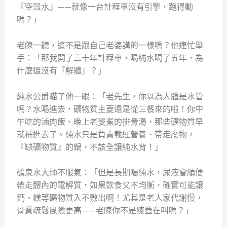
『空殼水』——就像一台計程車沒有引擎，跑得動
嗎？」
老陳一聽，這不是跟自己老婆講的一樣嗎？他連忙舉
手：「那我開了三十年計程車，喝純水喝了五年，為
什麼還沒有『解體』？」
純水公爵瞄了他一眼：「老先生，你以為人體是水管
嗎？水喝進去，礦物質主要還是從三餐來的啦！你中
午吃的滷肉飯、晚上老婆煮的排骨湯，那些礦物質早
就補進去了。純水只是負責載運營養、帶走廢物，
『缺礦物質』的鍋，不該全讓純水背！」
礦泉水大師不服氣：「但是長期喝純水，尿液會順便
帶走體內的電解質，如果飲食又不均衡，確實可能讓
鈣、鎂等礦物質入不敷出啊！尤其是老人家代謝慢，
骨質疏鬆風險更高——老陳你不是膝蓋在叫嗎？」