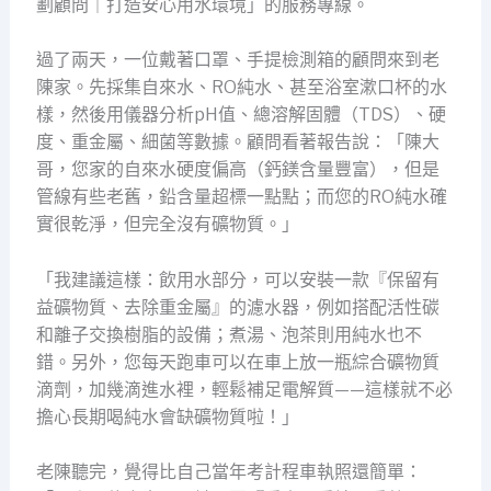
劃顧問｜打造安心用水環境」的服務專線。
過了兩天，一位戴著口罩、手提檢測箱的顧問來到老
陳家。先採集自來水、RO純水、甚至浴室漱口杯的水
樣，然後用儀器分析pH值、總溶解固體（TDS）、硬
度、重金屬、細菌等數據。顧問看著報告說：「陳大
哥，您家的自來水硬度偏高（鈣鎂含量豐富），但是
管線有些老舊，鉛含量超標一點點；而您的RO純水確
實很乾淨，但完全沒有礦物質。」
「我建議這樣：飲用水部分，可以安裝一款『保留有
益礦物質、去除重金屬』的濾水器，例如搭配活性碳
和離子交換樹脂的設備；煮湯、泡茶則用純水也不
錯。另外，您每天跑車可以在車上放一瓶綜合礦物質
滴劑，加幾滴進水裡，輕鬆補足電解質——這樣就不必
擔心長期喝純水會缺礦物質啦！」
老陳聽完，覺得比自己當年考計程車執照還簡單：