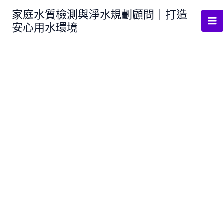
跳
家庭水質檢測與淨水規劃顧問｜打造
至
安心用水環境
主
要
內
容