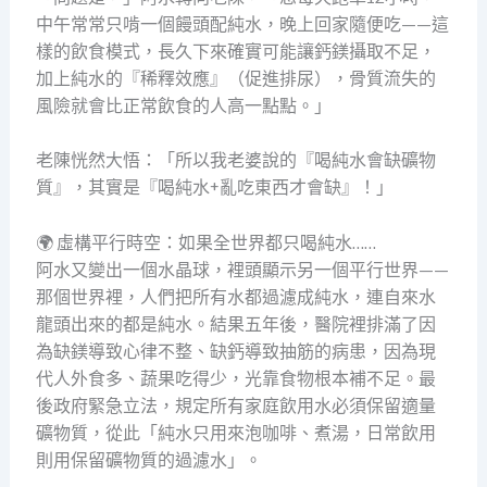
中午常常只啃一個饅頭配純水，晚上回家隨便吃——這
樣的飲食模式，長久下來確實可能讓鈣鎂攝取不足，
加上純水的『稀釋效應』（促進排尿），骨質流失的
風險就會比正常飲食的人高一點點。」
老陳恍然大悟：「所以我老婆說的『喝純水會缺礦物
質』，其實是『喝純水+亂吃東西才會缺』！」
🌍 虛構平行時空：如果全世界都只喝純水……
阿水又變出一個水晶球，裡頭顯示另一個平行世界——
那個世界裡，人們把所有水都過濾成純水，連自來水
龍頭出來的都是純水。結果五年後，醫院裡排滿了因
為缺鎂導致心律不整、缺鈣導致抽筋的病患，因為現
代人外食多、蔬果吃得少，光靠食物根本補不足。最
後政府緊急立法，規定所有家庭飲用水必須保留適量
礦物質，從此「純水只用來泡咖啡、煮湯，日常飲用
則用保留礦物質的過濾水」。