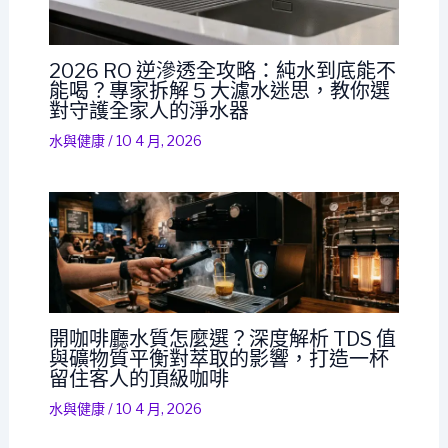
2026 RO 逆滲透全攻略：純水到底能不
能喝？專家拆解 5 大濾水迷思，教你選
對守護全家人的淨水器
水與健康
/
10 4 月, 2026
開咖啡廳水質怎麼選？深度解析 TDS 值
與礦物質平衡對萃取的影響，打造一杯
留住客人的頂級咖啡
水與健康
/
10 4 月, 2026