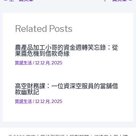
Related Posts
農產品加工小哥的資金週轉笑忘錄：從
果醬危機到借款奇緣
質感生活
/
12 12 月, 2025
高空財務課：一位資深空服員的當舖借
款幽默記
質感生活
/
12 12 月, 2025