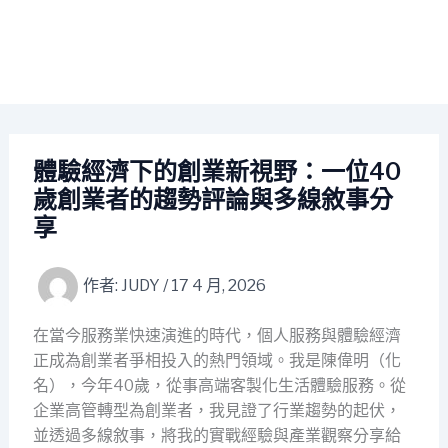
體驗經濟下的創業新視野：一位40
歲創業者的趨勢評論與多線敘事分
享
作者:
JUDY
/
17 4 月, 2026
在當今服務業快速演進的時代，個人服務與體驗經濟
正成為創業者爭相投入的熱門領域。我是陳偉明（化
名），今年40歲，從事高端客製化生活體驗服務。從
企業高管轉型為創業者，我見證了行業趨勢的起伏，
並透過多線敘事，將我的實戰經驗與產業觀察分享給